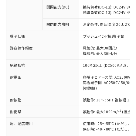
本サービスの対象外となる商品もある
基準値を超えていることを示します。
いたものが、含有品と判明した場合などや
当社は、これら貴社製品のうち、外国
ことをご了承ください。
開閉能力(DC)
抵抗負荷(DC-12): DC24V 8A/DC
「－」：未確認です。当社販売部門へお問
むを得ず変更することがあります。
為替および外国貿易法に定める商品
誘導負荷(DC-13): DC24V 4A/DC
在庫状況および標準価格照会結果は、
い合わせください。
（以下｢規制貨物等」という）を輸出
記載している更新日時点での社内デー
*EU RoHS指令（10物質）：
または国外への提供する場合は、日本
開閉能力説明
測定条件: 周囲温度 20±2℃、
記
タに基づき作成されるものであり、閲
説明
鉛(Pb) 1000ppm以下、 水銀(Hg) 1000ppm以下、 カド
*中国RoHS10物質の基準値 (GB/T26572)：
国政府の輸出許可(または役務取引許
号
覧された時点での実際の在庫および標
ミウム(Cd) 100ppm以下、
Pb(鉛) :1000ppm、 Hg(水銀) : 1000ppm、 Cd(カドミウ
端子仕様
プッシュインPlus端子台
可)を取得するなどの必要な手続きを
六価クロム(Cr(Ⅵ)) 1000ppm以下、ポリ臭化ビフェニル
ム) : 100ppm、
準価格とは異なる場合があることをご
類(PBB) 1000ppm以下、ポリ臭化ジフェニルエーテル類
Cr(Ⅵ)(六価クロム) : 1000ppm、 PBBs(ポリ臭化ビフェ
とります。
了承ください。
(PBDE) 1000ppm以下、フタル酸ビス(2-エチルヘキシ
○
一定数以上の在庫あり
ニル類) : 1000ppm、 PBDEs(ポリ臭化ジフェニルエーテ
許容操作頻度
電気的: 最大30回/分
当社は規制貨物を破棄する場合は、完
ル) (DEHP)(別名：DOP) 1000ppm以下、フタル酸ブチ
正式な納期状況および標準価格はお客
ル類) : 1000ppm、
機械的: 最大30回/分
ルベンジル（BBP） 1000ppm以下、フタル酸ジブチル
全に破砕するなど、違法に輸出されな
DBP(フタル酸ジブチル) : 1000ppm、 DIBP(フタル酸ジ
様のお取引先、またはお客様担当のオ
（DBP） 1000ppm以下、フタル酸ジイソブチル
イソブチル) : 1000ppm、 BBP(フタル酸ブチルベンジ
△
一定数には満たないが在庫あり
いよう必要な手段を講じます。
ムロン制御機器販売店・当社販売員に
(DIBP) 1000ppm以下
ル) : 1000ppm、
絶縁抵抗
100MΩ以上 (DC500Vメガ、
当社は貴社製品を、核兵器、ミサイ
但し、RoHS指令で産業用監視および制御機器に対する
DEHP(フタル酸ビス(2-エチルヘキシル)) : 1000ppm
ご相談ください。
適用除外項目は除く。
ル、化学兵器、生物兵器またはその他
－
在庫なし(最新の在庫状況につ
オムロン制御機器販売店や当社販売拠
耐電圧
各端子とアース間: AC2500V 50/
フタル酸エステル類の４物質については閾値を超える意
武器並びにこれらの製造装置等に一切
いては、お客様のお取引先、ま
図的な使用がないことを確認しています。
同極端子間: AC2500V 50/60
点は「
販売ネットワーク
」をご確認
※2 環境保護使用期限
使用いたしません。
(初期値)
たはお客様担当のオムロン制御
ください。
当社は、貴社製品を第三者に販売する
機器販売店・当社販売員にご確
在庫状況および標準価格結果を当社の
※2 対応予定月
「ｅ」：有害物質（10物質）のすべてが基
耐振動
誤動作: 10～55Hz 複振幅 1.
場合は、上記1、2および3の内容を当
認ください)
事前の承諾なく第三者に漏洩または開
準値以下であることを示します。
該第三者に通知します。また当社は、
示しないようお願いします。
2
耐衝撃
誤動作: 最大1000m/s
(接点開
部品在庫の切り替え状況などにより、予定
「10」：通常の使用状況下において有害物
販売先および販売に係わる関係者が違
マイパーツ機能（部品リスト作成サー
空
受注生産機種、また在庫状況の
月が前後することがあります。
質が外部に漏えいし、環境に深刻な影響を
法に輸出するおそれがある場合は、取
ビス）をご利用いただくには、I-Web
白
情報を公開していない機種
周囲温度範囲
使用時: -25～55℃ (ただし
及ぼさない年数を意味します。
り引きをいたしません。
メンバーズにご登録されている必要が
保存時: -40～80℃ (ただし
「－」：未確認です。当社販売部門へお問
あります。