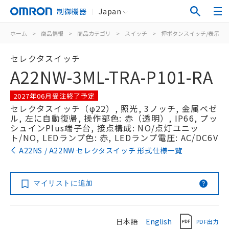
制御機器
Japan
ホーム
>
商品情報
>
商品カテゴリ
>
スイッチ
>
押ボタンスイッチ/表示灯
セレクタスイッチ
A22NW-3ML-TRA-P101-RA
2027年06月受注終了予定
セレクタスイッチ（φ22）, 照光, 3ノッチ, 金属ベゼ
ル, 左に自動復帰, 操作部色: 赤（透明）, IP66, プッ
シュインPlus端子台, 接点構成: NO/点灯ユニッ
ト/NO, LEDランプ色: 赤, LEDランプ電圧: AC/DC6V
A22NS / A22NW セレクタスイッチ 形式仕様一覧
マイリストに追加
日本語
English
PDF出力