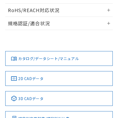
ログイン/会員登録いただくと、CADデータをダウンロー
RoHS/REACH対応状況
ドすることができます。
情報更新：2026/7/29
規格認証/適合状況
ログイン/会員登録
EU RoHS
注意事項・凡例
A22NW-3ML-TRA-P101-RAについての規格認証/適合状況に
ついては、「カスタマーサポートセンタ お客様相談室」また
は貴社担当オムロン営業員または販売店にお問い合わせくだ
対応状況
対応予定月
※1
※2
さい。
ダウンロードデータをご利用いただく前に、以下を必ずお読
みください。
カタログ/データシート/マニュアル
対応済み
ソフトウェアの使用条件
お問い合わせ
中国 RoHS
注意事項・凡例
2D CADデータ
中国 RoHS表
※1 ※2
3D CADデータ
Pb
Hg
Cd
Cr(VI)