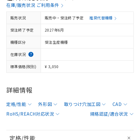
在庫/販売状況 ご利用条件
販売状況
販売中・受注終了予定
推奨代替機種
受注終了予定
2027年6月
機種区分
受注生産機種
在庫状況
標準価格(税別)
¥ 3,050
詳細情報
定格/性能
外形図
取りつけ穴加工図
CAD
RoHS/REACH対応状況
規格認証/適合状況
定格/性能