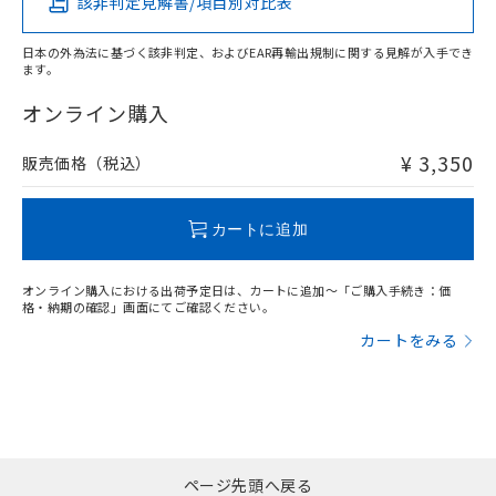
該非判定見解書/項目別対比表
X
O
O
O
日本の外為法に基づく該非判定、およびEAR再輸出規制に関する見解が入手でき
ます。
"対応済み"や非含有の記載がされた商品であっても、流通
在庫等で未対応品が混在する可能性があります。
オンライン購入
非含有品が必要な際は、弊社営業部門もしくは販売店へお
問い合わせください。
¥ 3,350
販売価格（税込）
この製品のRoHS/REACH対応状況ページへ
カートに追加
オンライン購入における出荷予定日は、カートに追加～「ご購入手続き：価
格・納期の確認」画面にてご確認ください。
カートをみる
ページ先頭へ戻る