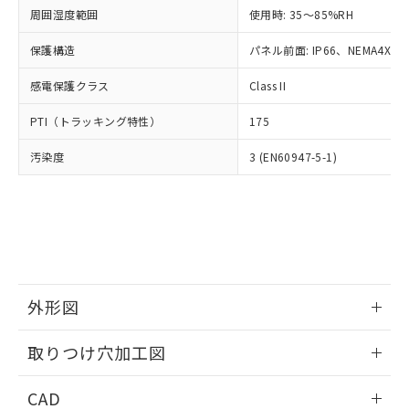
い合わせください。
お客様が当ウェブサイト上で当社にご
周囲湿度範囲
使用時: 35～85%RH
※3 非含有証明書ダウンロード
登録された部品リストについて、当社
保護構造
パネル前面: IP66、NEMA4X, N
および当社の共同利用者が、当社の製
下記の非含有証明書をダウンロードするこ
品・サービスに関するお客様との取
とができます。
感電保護クラス
Class II
合意する
キャンセル
引・商談に必要な範囲で利用すること
をご了承ください。
EU RoHS指令（10物質）の非含有証明書
PTI（トラッキング特性）
175
※当社の共同利用者とは、
"個人情報
51物質の非含有証明書（当社基準）
の共同利用に関して"
の「1.共同利
汚染度
3 (EN60947-5-1)
※本証明書は発行日時点で非含有を証明す
用者の範囲」に記載されている法人を
るもので、過去に遡って非含有を証明する
指します。
ものではありません。
また、RoHS指令のフタル酸エステル類４
物質の対応では、対応完了までの期間は出
荷製品に未対応品が混在することから備考
欄に対応日を記載しておりました。
既に当社にて対応品への在庫切替を完了
外形図
していることから、特段のことがない限
り、2022年1月12日より割愛しておりま
情報更新：2026/05/21
取りつけ穴加工図
す。
情報更新：2026/05/21
CAD