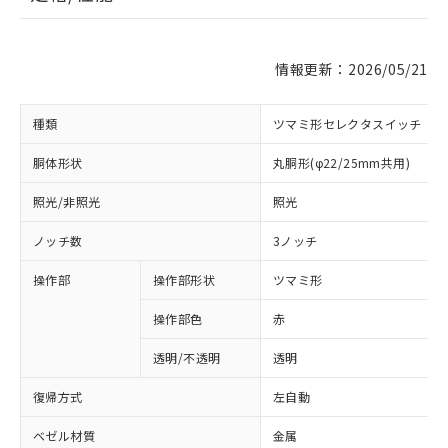
情報更新：2026/05/21
種類
ツマミ形セレクタスイッチ
胴体形状
丸胴形(φ22/25mm共用)
照光/非照光
照光
ノッチ数
3ノッチ
操作部
操作部形状
ツマミ形
操作部色
赤
透明/不透明
透明
復帰方式
左自動
ベゼル材質
金属