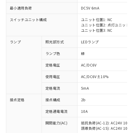
最小適用負荷
DC5V 6mA
スイッチユニット構成
ユニット位置1: NC
ユニット位置2: 点灯ユニット
※1 対応状況
ユニット位置3: NC
ランプ
照光部方式
LEDランプ
対応済み：EU RoHS指令（10物質）の
非含有に対応した製品が提供可能な商品で
ランプ色
緑
す。
対応予定：EU RoHS指令（10物質）の非含
定格電圧
AC/DC6V
ご利用条件
有に対応した製品に切り替える予定のある
商品です。
使用電圧
AC/DC6V±10%
対応予定なし：EU RoHS指令（10物質）の
以下の条件をお読みいただき、同意のうえ
非含有に非対応の商品で、対応品を出す予
定格電流
5mA
ご利用ください。
定はありません。
調査・確認中：EU RoHS指令（10物質）の
接点定格
接点構成
2b
本サービスは、当社制御機器事業取扱
※1 中国RoHS○×表
非含有の対応状況を調査中または確認中の
商品の当社在庫状況および標準価格
定格通電電流
10A
商品です。
(税抜)を提供させていただくもので
「○」：最大均質材料含有率が中国RoHSの
非該当品：ライセンス料など無形物で、有
す。
開閉能力(AC)
抵抗負荷(AC-12): AC24V 10A/A
基準値以下であることを示します。
害物質有無と関係のない商品です。
当社制御機器事業取扱商品の中には、
誘導負荷(AC-15): AC24V 10A/AC
「×」：最大均質材料含有率が中国RoHSの
仕入先様の事情により、非含有部品として