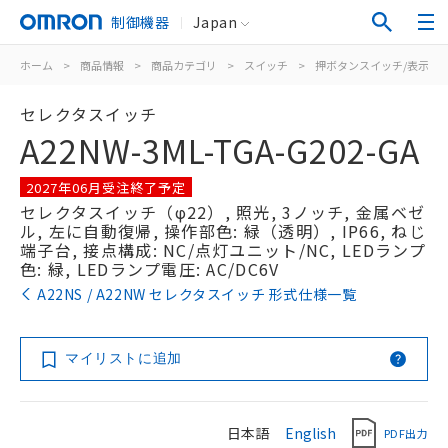
制御機器
Japan
ホーム
>
商品情報
>
商品カテゴリ
>
スイッチ
>
押ボタンスイッチ/表示灯
セレクタスイッチ
A22NW-3ML-TGA-G202-GA
2027年06月受注終了予定
セレクタスイッチ（φ22）, 照光, 3ノッチ, 金属ベゼ
ル, 左に自動復帰, 操作部色: 緑（透明）, IP66, ねじ
端子台, 接点構成: NC/点灯ユニット/NC, LEDランプ
色: 緑, LEDランプ電圧: AC/DC6V
A22NS / A22NW セレクタスイッチ 形式仕様一覧
マイリストに追加
日本語
English
PDF出力