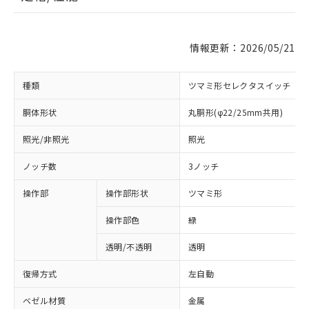
情報更新：2026/05/21
種類
ツマミ形セレクタスイッチ
胴体形状
丸胴形(φ22/25mm共用)
照光/非照光
照光
ノッチ数
3ノッチ
操作部
操作部形状
ツマミ形
操作部色
緑
透明/不透明
透明
復帰方式
左自動
ベゼル材質
金属