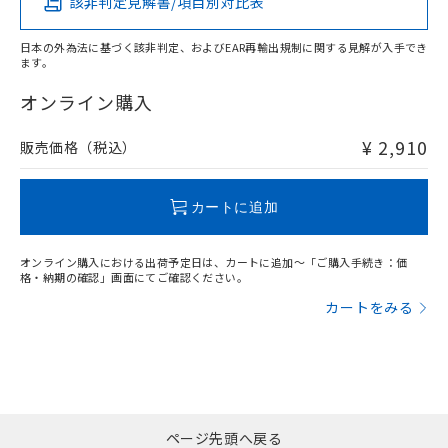
該非判定見解書/項目別対比表
X
O
O
O
日本の外為法に基づく該非判定、およびEAR再輸出規制に関する見解が入手でき
ます。
"対応済み"や非含有の記載がされた商品であっても、流通
在庫等で未対応品が混在する可能性があります。
オンライン購入
非含有品が必要な際は、弊社営業部門もしくは販売店へお
問い合わせください。
¥ 2,910
販売価格（税込）
この製品のRoHS/REACH対応状況ページへ
カートに追加
オンライン購入における出荷予定日は、カートに追加～「ご購入手続き：価
格・納期の確認」画面にてご確認ください。
カートをみる
ページ先頭へ戻る