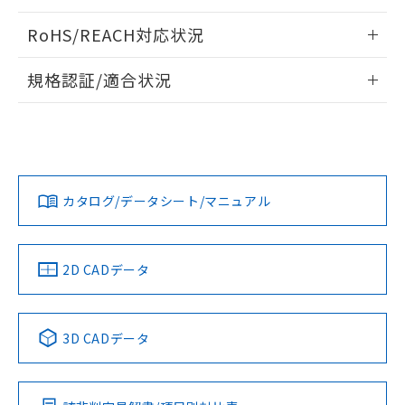
ログイン/会員登録いただくと、CADデータをダウンロー
RoHS/REACH対応状況
ドすることができます。
情報更新：2026/7/29
規格認証/適合状況
ログイン/会員登録
EU RoHS
注意事項・凡例
UL認証
CSA認証
CEマーキング
Yes
Yes
Yes
対応状況
対応予定月
※1
※2
ダウンロードデータをご利用いただく前に、以下を必ずお読
みください。
カタログ/データシート/マニュアル
対応済み
ソフトウェアの使用条件
LR型式承認
DNV型式承認
BV型式承認
KR型式承
（イギリス
（ノルウェー
（フランス
（韓国
船舶規格）
船舶規格）
船舶規格）
船舶規格
中国 RoHS
注意事項・凡例
2D CADデータ
No
No
No
No
中国 RoHS表
※1 ※2
3D CADデータ
この製品の規格認証/適合状況ページへ
Pb
Hg
Cd
Cr(VI)
その他の認証はこちらのページからご検索ください