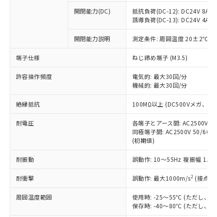
本サービスの対象外となる商品もある
基準値を超えていることを示します。
いたものが、含有品と判明した場合などや
当社は、これら貴社製品のうち、外国
ことをご了承ください。
開閉能力(DC)
抵抗負荷(DC-12): DC24V 8A/DC
「－」：未確認です。当社販売部門へお問
むを得ず変更することがあります。
為替および外国貿易法に定める商品
誘導負荷(DC-13): DC24V 4A/DC
在庫状況および標準価格照会結果は、
い合わせください。
（以下｢規制貨物等」という）を輸出
記載している更新日時点での社内デー
*EU RoHS指令（10物質）：
または国外への提供する場合は、日本
開閉能力説明
測定条件: 周囲温度 20±2℃、
記
タに基づき作成されるものであり、閲
説明
鉛(Pb) 1000ppm以下、 水銀(Hg) 1000ppm以下、 カド
*中国RoHS10物質の基準値 (GB/T26572)：
国政府の輸出許可(または役務取引許
号
覧された時点での実際の在庫および標
ミウム(Cd) 100ppm以下、
Pb(鉛) :1000ppm、 Hg(水銀) : 1000ppm、 Cd(カドミウ
端子仕様
ねじ締め端子 (M3.5)
可)を取得するなどの必要な手続きを
六価クロム(Cr(Ⅵ)) 1000ppm以下、ポリ臭化ビフェニル
ム) : 100ppm、
準価格とは異なる場合があることをご
類(PBB) 1000ppm以下、ポリ臭化ジフェニルエーテル類
Cr(Ⅵ)(六価クロム) : 1000ppm、 PBBs(ポリ臭化ビフェ
とります。
了承ください。
(PBDE) 1000ppm以下、フタル酸ビス(2-エチルヘキシ
○
一定数以上の在庫あり
ニル類) : 1000ppm、 PBDEs(ポリ臭化ジフェニルエーテ
許容操作頻度
電気的: 最大30回/分
当社は規制貨物を破棄する場合は、完
ル) (DEHP)(別名：DOP) 1000ppm以下、フタル酸ブチ
正式な納期状況および標準価格はお客
ル類) : 1000ppm、
機械的: 最大30回/分
ルベンジル（BBP） 1000ppm以下、フタル酸ジブチル
全に破砕するなど、違法に輸出されな
DBP(フタル酸ジブチル) : 1000ppm、 DIBP(フタル酸ジ
様のお取引先、またはお客様担当のオ
（DBP） 1000ppm以下、フタル酸ジイソブチル
イソブチル) : 1000ppm、 BBP(フタル酸ブチルベンジ
△
一定数には満たないが在庫あり
いよう必要な手段を講じます。
ムロン制御機器販売店・当社販売員に
(DIBP) 1000ppm以下
ル) : 1000ppm、
絶縁抵抗
100MΩ以上 (DC500Vメガ、
当社は貴社製品を、核兵器、ミサイ
但し、RoHS指令で産業用監視および制御機器に対する
DEHP(フタル酸ビス(2-エチルヘキシル)) : 1000ppm
ご相談ください。
適用除外項目は除く。
ル、化学兵器、生物兵器またはその他
－
在庫なし(最新の在庫状況につ
オムロン制御機器販売店や当社販売拠
耐電圧
各端子とアース間: AC2500V 50/
フタル酸エステル類の４物質については閾値を超える意
武器並びにこれらの製造装置等に一切
いては、お客様のお取引先、ま
図的な使用がないことを確認しています。
同極端子間: AC2500V 50/60
点は「
販売ネットワーク
」をご確認
※2 環境保護使用期限
使用いたしません。
(初期値)
たはお客様担当のオムロン制御
ください。
当社は、貴社製品を第三者に販売する
機器販売店・当社販売員にご確
在庫状況および標準価格結果を当社の
※2 対応予定月
「ｅ」：有害物質（10物質）のすべてが基
耐振動
誤動作: 10～55Hz 複振幅 1.
場合は、上記1、2および3の内容を当
認ください)
事前の承諾なく第三者に漏洩または開
準値以下であることを示します。
該第三者に通知します。また当社は、
示しないようお願いします。
2
耐衝撃
誤動作: 最大1000m/s
(接点開
部品在庫の切り替え状況などにより、予定
「10」：通常の使用状況下において有害物
販売先および販売に係わる関係者が違
マイパーツ機能（部品リスト作成サー
空
受注生産機種、また在庫状況の
月が前後することがあります。
質が外部に漏えいし、環境に深刻な影響を
法に輸出するおそれがある場合は、取
ビス）をご利用いただくには、I-Web
白
情報を公開していない機種
周囲温度範囲
使用時: -25～55℃ (ただし
及ぼさない年数を意味します。
り引きをいたしません。
メンバーズにご登録されている必要が
保存時: -40～80℃ (ただし
「－」：未確認です。当社販売部門へお問
あります。