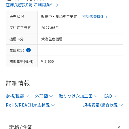
在庫/販売状況 ご利用条件
販売状況
販売中・受注終了予定
推奨代替機種
受注終了予定
2027年6月
機種区分
受注生産機種
在庫状況
標準価格(税別)
¥ 2,650
詳細情報
定格/性能
外形図
取りつけ穴加工図
CAD
RoHS/REACH対応状況
規格認証/適合状況
定格/性能