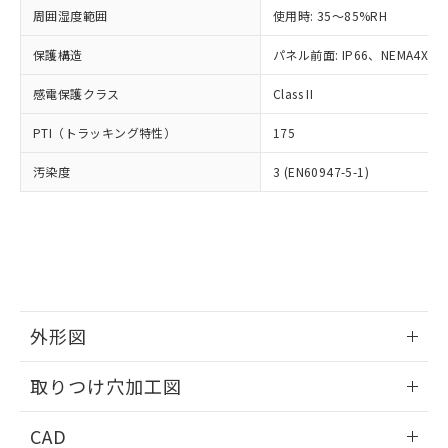
い合わせください。
お客様が当ウェブサイト上で当社にご
周囲湿度範囲
使用時: 35～85%RH
※3 非含有証明書ダウンロード
登録された部品リストについて、当社
保護構造
パネル前面: IP66、NEMA4X, N
および当社の共同利用者が、当社の製
下記の非含有証明書をダウンロードするこ
品・サービスに関するお客様との取
とができます。
感電保護クラス
Class II
合意する
キャンセル
引・商談に必要な範囲で利用すること
をご了承ください。
EU RoHS指令（10物質）の非含有証明書
PTI（トラッキング特性）
175
※当社の共同利用者とは、
"個人情報
51物質の非含有証明書（当社基準）
の共同利用に関して"
の「1.共同利
汚染度
3 (EN60947-5-1)
※本証明書は発行日時点で非含有を証明す
用者の範囲」に記載されている法人を
るもので、過去に遡って非含有を証明する
指します。
ものではありません。
また、RoHS指令のフタル酸エステル類４
物質の対応では、対応完了までの期間は出
荷製品に未対応品が混在することから備考
欄に対応日を記載しておりました。
既に当社にて対応品への在庫切替を完了
外形図
していることから、特段のことがない限
り、2022年1月12日より割愛しておりま
情報更新：2026/05/21
取りつけ穴加工図
す。
情報更新：2026/05/21
CAD