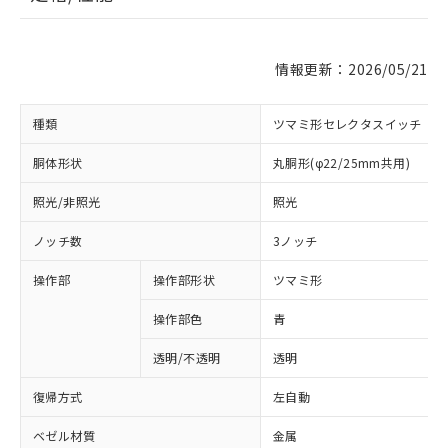
情報更新：2026/05/21
種類
ツマミ形セレクタスイッチ
胴体形状
丸胴形(φ22/25mm共用)
照光/非照光
照光
ノッチ数
3ノッチ
操作部
操作部形状
ツマミ形
操作部色
青
透明/不透明
透明
復帰方式
左自動
ベゼル材質
金属