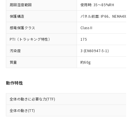
準値以下であることを示します。
該第三者に通知します。また当社は、
示しないようお願いします。
周囲湿度範囲
使用時: 35～85%RH
部品在庫の切り替え状況などにより、予定
「10」：通常の使用状況下において有害物
販売先および販売に係わる関係者が違
マイパーツ機能（部品リスト作成サー
空
受注生産機種、また在庫状況の
月が前後することがあります。
質が外部に漏えいし、環境に深刻な影響を
法に輸出するおそれがある場合は、取
ビス）をご利用いただくには、I-Web
保護構造
パネル前面: IP66、NEMA4X, N
白
情報を公開していない機種
及ぼさない年数を意味します。
り引きをいたしません。
メンバーズにご登録されている必要が
「－」：未確認です。当社販売部門へお問
感電保護クラス
Class II
あります。
い合わせください。
お客様が当ウェブサイト上で当社にご
※3 非含有証明書ダウンロード
PTI（トラッキング特性）
175
登録された部品リストについて、当社
および当社の共同利用者が、当社の製
下記の非含有証明書をダウンロードするこ
汚染度
3 (EN60947-5-1)
品・サービスに関するお客様との取
とができます。
合意する
キャンセル
引・商談に必要な範囲で利用すること
質量
約60g
をご了承ください。
EU RoHS指令（10物質）の非含有証明書
※当社の共同利用者とは、
"個人情報
51物質の非含有証明書（当社基準）
の共同利用に関して"
の「1.共同利
※本証明書は発行日時点で非含有を証明す
動作特性
用者の範囲」に記載されている法人を
るもので、過去に遡って非含有を証明する
指します。
ものではありません。
全体の動きに必要な力(TTF)
また、RoHS指令のフタル酸エステル類４
物質の対応では、対応完了までの期間は出
全体の動き(TT)
荷製品に未対応品が混在することから備考
欄に対応日を記載しておりました。
既に当社にて対応品への在庫切替を完了
していることから、特段のことがない限