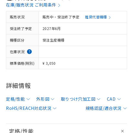
在庫/販売状況 ご利用条件
販売状況
販売中・受注終了予定
推奨代替機種
受注終了予定
2027年6月
機種区分
受注生産機種
在庫状況
標準価格(税別)
¥ 3,050
詳細情報
定格/性能
外形図
取りつけ穴加工図
CAD
RoHS/REACH対応状況
規格認証/適合状況
定格/性能