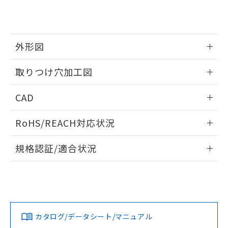
り、2022年1月12日より割愛しておりま
す。
外形図
情報更新：2026/05/21
取りつけ穴加工図
情報更新：2026/05/21
CAD
ログイン/会員登録いただくと、CADデータをダウンロー
RoHS/REACH対応状況
ドすることができます。
情報更新：
規格認証/適合状況
ログイン/会員登録
EU RoHS
注意事項・凡例
A22NW-3ML-TAA-P201-AAについての規格認証/適合状況に
ついては、「カスタマーサポートセンタ お客様相談室」また
は貴社担当オムロン営業員または販売店にお問い合わせくだ
対応状況
対応予定月
※1
※2
さい。
ダウンロードデータをご利用いただく前に、以下を必ずお読
みください。
カタログ/データシート/マニュアル
対応済み
ソフトウェアの使用条件
お問い合わせ