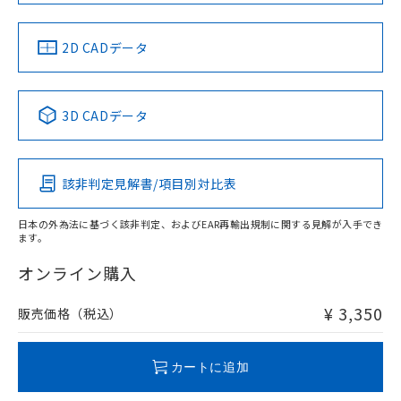
中国 RoHS
注意事項・凡例
2D CADデータ
中国 RoHS表
※1 ※2
3D CADデータ
Pb
Hg
Cd
Cr(VI)
該非判定見解書/項目別対比表
X
O
O
O
日本の外為法に基づく該非判定、およびEAR再輸出規制に関する見解が入手でき
ます。
"対応済み"や非含有の記載がされた商品であっても、流通
在庫等で未対応品が混在する可能性があります。
オンライン購入
非含有品が必要な際は、弊社営業部門もしくは販売店へお
問い合わせください。
¥ 3,350
販売価格（税込）
この製品のRoHS/REACH対応状況ページへ
カートに追加