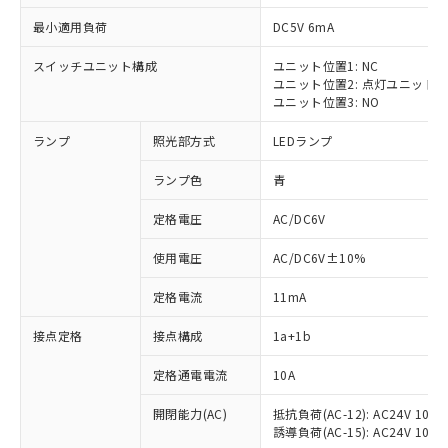
最小適用負荷
DC5V 6mA
スイッチユニット構成
ユニット位置1: NC
ユニット位置2: 点灯ユニット
ユニット位置3: NO
ランプ
照光部方式
LEDランプ
ランプ色
青
※1 対応状況
定格電圧
AC/DC6V
対応済み：EU RoHS指令（10物質）の
使用電圧
AC/DC6V±10%
非含有に対応した製品が提供可能な商品で
す。
定格電流
11mA
対応予定：EU RoHS指令（10物質）の非含
ご利用条件
有に対応した製品に切り替える予定のある
接点定格
接点構成
1a+1b
商品です。
対応予定なし：EU RoHS指令（10物質）の
定格通電電流
10A
以下の条件をお読みいただき、同意のうえ
非含有に非対応の商品で、対応品を出す予
ご利用ください。
定はありません。
開閉能力(AC)
抵抗負荷(AC-12): AC24V 10A/A
誘導負荷(AC-15): AC24V 10A/AC
調査・確認中：EU RoHS指令（10物質）の
本サービスは、当社制御機器事業取扱