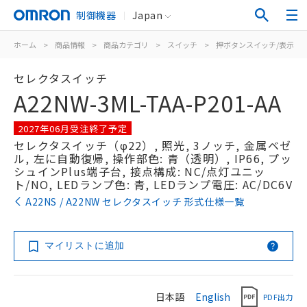
制御機器
Japan
ホーム
>
商品情報
>
商品カテゴリ
>
スイッチ
>
押ボタンスイッチ/表示灯
セレクタスイッチ
A22NW-3ML-TAA-P201-AA
2027年06月受注終了予定
セレクタスイッチ（φ22）, 照光, 3ノッチ, 金属ベゼ
ル, 左に自動復帰, 操作部色: 青（透明）, IP66, プッ
シュインPlus端子台, 接点構成: NC/点灯ユニッ
ト/NO, LEDランプ色: 青, LEDランプ電圧: AC/DC6V
A22NS / A22NW セレクタスイッチ 形式仕様一覧
マイリストに追加
日本語
English
PDF出力