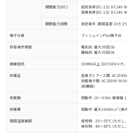
※1 中国RoHS○×表
非含有の対応状況を調査中または確認中の
商品の当社在庫状況および標準価格
開閉能力(DC)
抵抗負荷(DC-12): DC24V 8A/DC
商品です。
(税抜)を提供させていただくもので
誘導負荷(DC-13): DC24V 4A/DC
「○」：最大均質材料含有率が中国RoHSの
非該当品：ライセンス料など無形物で、有
す。
基準値以下であることを示します。
害物質有無と関係のない商品です。
開閉能力説明
測定条件: 周囲温度 20±2℃、
当社制御機器事業取扱商品の中には、
「×」：最大均質材料含有率が中国RoHSの
仕入先様の事情により、非含有部品として
本サービスの対象外となる商品もある
基準値を超えていることを示します。
いたものが、含有品と判明した場合などや
当社は、これら貴社製品のうち、外国
端子仕様
プッシュインPlus端子台
ことをご了承ください。
「－」：未確認です。当社販売部門へお問
むを得ず変更することがあります。
為替および外国貿易法に定める商品
在庫状況および標準価格照会結果は、
い合わせください。
許容操作頻度
電気的: 最大30回/分
（以下｢規制貨物等」という）を輸出
記載している更新日時点での社内デー
機械的: 最大30回/分
*EU RoHS指令（10物質）：
または国外への提供する場合は、日本
記
タに基づき作成されるものであり、閲
説明
鉛(Pb) 1000ppm以下、 水銀(Hg) 1000ppm以下、 カド
*中国RoHS10物質の基準値 (GB/T26572)：
国政府の輸出許可(または役務取引許
号
覧された時点での実際の在庫および標
ミウム(Cd) 100ppm以下、
Pb(鉛) :1000ppm、 Hg(水銀) : 1000ppm、 Cd(カドミウ
絶縁抵抗
100MΩ以上 (DC500Vメガ、
可)を取得するなどの必要な手続きを
六価クロム(Cr(Ⅵ)) 1000ppm以下、ポリ臭化ビフェニル
ム) : 100ppm、
準価格とは異なる場合があることをご
類(PBB) 1000ppm以下、ポリ臭化ジフェニルエーテル類
Cr(Ⅵ)(六価クロム) : 1000ppm、 PBBs(ポリ臭化ビフェ
とります。
了承ください。
(PBDE) 1000ppm以下、フタル酸ビス(2-エチルヘキシ
耐電圧
各端子とアース間: AC2500V 50/
○
一定数以上の在庫あり
ニル類) : 1000ppm、 PBDEs(ポリ臭化ジフェニルエーテ
当社は規制貨物を破棄する場合は、完
ル) (DEHP)(別名：DOP) 1000ppm以下、フタル酸ブチ
正式な納期状況および標準価格はお客
ル類) : 1000ppm、
同極端子間: AC2500V 50/60
ルベンジル（BBP） 1000ppm以下、フタル酸ジブチル
全に破砕するなど、違法に輸出されな
DBP(フタル酸ジブチル) : 1000ppm、 DIBP(フタル酸ジ
(初期値)
様のお取引先、またはお客様担当のオ
（DBP） 1000ppm以下、フタル酸ジイソブチル
イソブチル) : 1000ppm、 BBP(フタル酸ブチルベンジ
△
一定数には満たないが在庫あり
いよう必要な手段を講じます。
ムロン制御機器販売店・当社販売員に
(DIBP) 1000ppm以下
ル) : 1000ppm、
当社は貴社製品を、核兵器、ミサイ
但し、RoHS指令で産業用監視および制御機器に対する
耐振動
誤動作: 10～55Hz 複振幅 1.
DEHP(フタル酸ビス(2-エチルヘキシル)) : 1000ppm
ご相談ください。
適用除外項目は除く。
ル、化学兵器、生物兵器またはその他
－
在庫なし(最新の在庫状況につ
オムロン制御機器販売店や当社販売拠
フタル酸エステル類の４物質については閾値を超える意
2
耐衝撃
誤動作: 最大1000m/s
(接点開
武器並びにこれらの製造装置等に一切
いては、お客様のお取引先、ま
図的な使用がないことを確認しています。
点は「
販売ネットワーク
」をご確認
※2 環境保護使用期限
使用いたしません。
たはお客様担当のオムロン制御
ください。
周囲温度範囲
使用時: -25～55℃ (ただし
当社は、貴社製品を第三者に販売する
機器販売店・当社販売員にご確
在庫状況および標準価格結果を当社の
保存時: -40～80℃ (ただし
※2 対応予定月
「ｅ」：有害物質（10物質）のすべてが基
場合は、上記1、2および3の内容を当
認ください)
事前の承諾なく第三者に漏洩または開