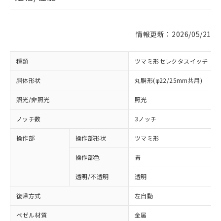
情報更新：2026/05/21
種類
ツマミ形セレクタスイッチ
胴体形状
丸胴形(φ22/25mm共用)
照光/非照光
照光
ノッチ数
3ノッチ
操作部
操作部形状
ツマミ形
操作部色
青
透明/不透明
透明
復帰方式
左自動
ベゼル材質
金属