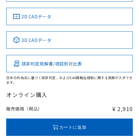
LR型式承認
DNV型式承認
BV型式承認
KR型式承
（イギリス
（ノルウェー
（フランス
（韓国
船舶規格）
船舶規格）
船舶規格）
船舶規格
中国 RoHS
注意事項・凡例
2D CADデータ
No
No
No
No
中国 RoHS表
※1 ※2
3D CADデータ
この製品の規格認証/適合状況ページへ
Pb
Hg
Cd
Cr(VI)
その他の認証はこちらのページからご検索ください
該非判定見解書/項目別対比表
X
O
O
O
日本の外為法に基づく該非判定、およびEAR再輸出規制に関する見解が入手でき
ます。
"対応済み"や非含有の記載がされた商品であっても、流通
在庫等で未対応品が混在する可能性があります。
オンライン購入
非含有品が必要な際は、弊社営業部門もしくは販売店へお
問い合わせください。
¥ 2,910
販売価格（税込）
この製品のRoHS/REACH対応状況ページへ
カートに追加