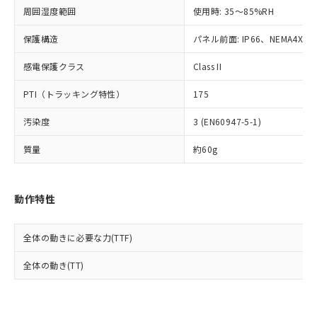
準値以下であることを示します。
該第三者に通知します。また当社は、
示しないようお願いします。
周囲湿度範囲
使用時: 35～85%RH
部品在庫の切り替え状況などにより、予定
「10」：通常の使用状況下において有害物
販売先および販売に係わる関係者が違
マイパーツ機能（部品リスト作成サー
空
受注生産機種、また在庫状況の
月が前後することがあります。
質が外部に漏えいし、環境に深刻な影響を
法に輸出するおそれがある場合は、取
ビス）をご利用いただくには、I-Web
保護構造
パネル前面: IP66、NEMA4X, N
白
情報を公開していない機種
及ぼさない年数を意味します。
り引きをいたしません。
メンバーズにご登録されている必要が
「－」：未確認です。当社販売部門へお問
感電保護クラス
Class II
あります。
い合わせください。
お客様が当ウェブサイト上で当社にご
※3 非含有証明書ダウンロード
PTI（トラッキング特性）
175
登録された部品リストについて、当社
および当社の共同利用者が、当社の製
下記の非含有証明書をダウンロードするこ
汚染度
3 (EN60947-5-1)
品・サービスに関するお客様との取
とができます。
合意する
キャンセル
引・商談に必要な範囲で利用すること
質量
約60g
をご了承ください。
EU RoHS指令（10物質）の非含有証明書
※当社の共同利用者とは、
"個人情報
51物質の非含有証明書（当社基準）
の共同利用に関して"
の「1.共同利
※本証明書は発行日時点で非含有を証明す
動作特性
用者の範囲」に記載されている法人を
るもので、過去に遡って非含有を証明する
指します。
ものではありません。
全体の動きに必要な力(TTF)
また、RoHS指令のフタル酸エステル類４
物質の対応では、対応完了までの期間は出
全体の動き(TT)
荷製品に未対応品が混在することから備考
欄に対応日を記載しておりました。
既に当社にて対応品への在庫切替を完了
していることから、特段のことがない限