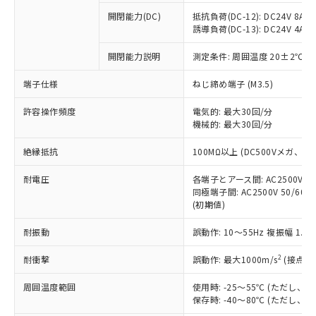
※1 中国RoHS○×表
非含有の対応状況を調査中または確認中の
商品の当社在庫状況および標準価格
開閉能力(DC)
抵抗負荷(DC-12): DC24V 8A/DC
商品です。
(税抜)を提供させていただくもので
誘導負荷(DC-13): DC24V 4A/DC
「○」：最大均質材料含有率が中国RoHSの
非該当品：ライセンス料など無形物で、有
す。
基準値以下であることを示します。
害物質有無と関係のない商品です。
開閉能力説明
測定条件: 周囲温度 20±2℃、
当社制御機器事業取扱商品の中には、
「×」：最大均質材料含有率が中国RoHSの
仕入先様の事情により、非含有部品として
本サービスの対象外となる商品もある
基準値を超えていることを示します。
いたものが、含有品と判明した場合などや
当社は、これら貴社製品のうち、外国
端子仕様
ねじ締め端子 (M3.5)
ことをご了承ください。
「－」：未確認です。当社販売部門へお問
むを得ず変更することがあります。
為替および外国貿易法に定める商品
在庫状況および標準価格照会結果は、
い合わせください。
許容操作頻度
電気的: 最大30回/分
（以下｢規制貨物等」という）を輸出
記載している更新日時点での社内デー
機械的: 最大30回/分
*EU RoHS指令（10物質）：
または国外への提供する場合は、日本
記
タに基づき作成されるものであり、閲
説明
鉛(Pb) 1000ppm以下、 水銀(Hg) 1000ppm以下、 カド
*中国RoHS10物質の基準値 (GB/T26572)：
国政府の輸出許可(または役務取引許
号
覧された時点での実際の在庫および標
ミウム(Cd) 100ppm以下、
Pb(鉛) :1000ppm、 Hg(水銀) : 1000ppm、 Cd(カドミウ
絶縁抵抗
100MΩ以上 (DC500Vメガ、
可)を取得するなどの必要な手続きを
六価クロム(Cr(Ⅵ)) 1000ppm以下、ポリ臭化ビフェニル
ム) : 100ppm、
準価格とは異なる場合があることをご
類(PBB) 1000ppm以下、ポリ臭化ジフェニルエーテル類
Cr(Ⅵ)(六価クロム) : 1000ppm、 PBBs(ポリ臭化ビフェ
とります。
了承ください。
(PBDE) 1000ppm以下、フタル酸ビス(2-エチルヘキシ
耐電圧
各端子とアース間: AC2500V 50/
○
一定数以上の在庫あり
ニル類) : 1000ppm、 PBDEs(ポリ臭化ジフェニルエーテ
当社は規制貨物を破棄する場合は、完
ル) (DEHP)(別名：DOP) 1000ppm以下、フタル酸ブチ
正式な納期状況および標準価格はお客
ル類) : 1000ppm、
同極端子間: AC2500V 50/60
ルベンジル（BBP） 1000ppm以下、フタル酸ジブチル
全に破砕するなど、違法に輸出されな
DBP(フタル酸ジブチル) : 1000ppm、 DIBP(フタル酸ジ
(初期値)
様のお取引先、またはお客様担当のオ
（DBP） 1000ppm以下、フタル酸ジイソブチル
イソブチル) : 1000ppm、 BBP(フタル酸ブチルベンジ
△
一定数には満たないが在庫あり
いよう必要な手段を講じます。
ムロン制御機器販売店・当社販売員に
(DIBP) 1000ppm以下
ル) : 1000ppm、
当社は貴社製品を、核兵器、ミサイ
但し、RoHS指令で産業用監視および制御機器に対する
耐振動
誤動作: 10～55Hz 複振幅 1.
DEHP(フタル酸ビス(2-エチルヘキシル)) : 1000ppm
ご相談ください。
適用除外項目は除く。
ル、化学兵器、生物兵器またはその他
－
在庫なし(最新の在庫状況につ
オムロン制御機器販売店や当社販売拠
フタル酸エステル類の４物質については閾値を超える意
2
耐衝撃
誤動作: 最大1000m/s
(接点開
武器並びにこれらの製造装置等に一切
いては、お客様のお取引先、ま
図的な使用がないことを確認しています。
点は「
販売ネットワーク
」をご確認
※2 環境保護使用期限
使用いたしません。
たはお客様担当のオムロン制御
ください。
周囲温度範囲
使用時: -25～55℃ (ただし
当社は、貴社製品を第三者に販売する
機器販売店・当社販売員にご確
在庫状況および標準価格結果を当社の
保存時: -40～80℃ (ただし
※2 対応予定月
「ｅ」：有害物質（10物質）のすべてが基
場合は、上記1、2および3の内容を当
認ください)
事前の承諾なく第三者に漏洩または開