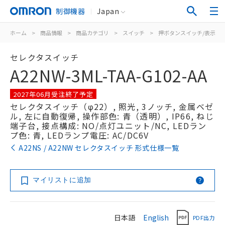
制御機器
Japan
ホーム
>
商品情報
>
商品カテゴリ
>
スイッチ
>
押ボタンスイッチ/表示灯
セレクタスイッチ
A22NW-3ML-TAA-G102-AA
2027年06月受注終了予定
セレクタスイッチ（φ22）, 照光, 3ノッチ, 金属ベゼ
ル, 左に自動復帰, 操作部色: 青（透明）, IP66, ねじ
端子台, 接点構成: NO/点灯ユニット/NC, LEDラン
プ色: 青, LEDランプ電圧: AC/DC6V
A22NS / A22NW セレクタスイッチ 形式仕様一覧
マイリストに追加
日本語
English
PDF出力