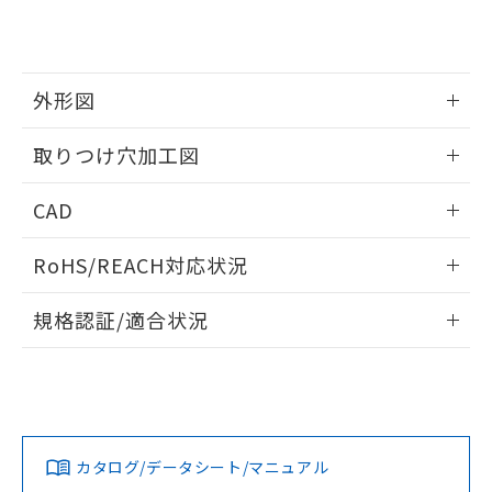
り、2022年1月12日より割愛しておりま
す。
外形図
情報更新：2026/05/21
取りつけ穴加工図
情報更新：2026/05/21
CAD
ログイン/会員登録いただくと、CADデータをダウンロー
RoHS/REACH対応状況
ドすることができます。
情報更新：2026/7/29
規格認証/適合状況
ログイン/会員登録
EU RoHS
注意事項・凡例
UL認証
CSA認証
CEマーキング
Yes
Yes
Yes
対応状況
対応予定月
※1
※2
ダウンロードデータをご利用いただく前に、以下を必ずお読
みください。
カタログ/データシート/マニュアル
対応済み
ソフトウェアの使用条件