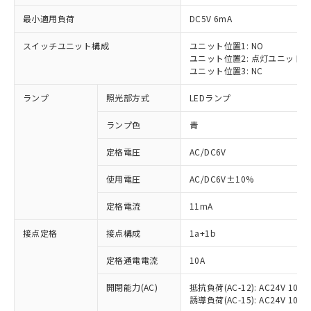
最小適用負荷
DC5V 6mA
スイッチユニット構成
ユニット位置1: NO
ユニット位置2: 点灯ユニット
ユニット位置3: NC
ランプ
照光部方式
LEDランプ
ランプ色
青
※1 対応状況
定格電圧
AC/DC6V
対応済み：EU RoHS指令（10物質）の
使用電圧
AC/DC6V±10%
非含有に対応した製品が提供可能な商品で
す。
定格電流
11mA
対応予定：EU RoHS指令（10物質）の非含
ご利用条件
有に対応した製品に切り替える予定のある
接点定格
接点構成
1a+1b
商品です。
対応予定なし：EU RoHS指令（10物質）の
定格通電電流
10A
以下の条件をお読みいただき、同意のうえ
非含有に非対応の商品で、対応品を出す予
ご利用ください。
定はありません。
開閉能力(AC)
抵抗負荷(AC-12): AC24V 10A/A
誘導負荷(AC-15): AC24V 10A/AC
調査・確認中：EU RoHS指令（10物質）の
本サービスは、当社制御機器事業取扱