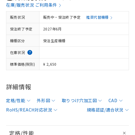
在庫/販売状況 ご利用条件
販売状況
販売中・受注終了予定
推奨代替機種
受注終了予定
2027年6月
機種区分
受注生産機種
在庫状況
標準価格(税別)
¥ 2,650
詳細情報
定格/性能
外形図
取りつけ穴加工図
CAD
RoHS/REACH対応状況
規格認証/適合状況
定格/性能