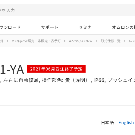
ウンロード
サポート
セミナ
オムロンの
示灯
>
φ22(φ25):照光・非照光・表示灯
>
A22NS / A22NW
>
形式仕様一覧
>
A22
1-YA
2027年06月受注終了予定
左右に自動復帰, 操作部色: 黄（透明）, IP66, プッシュインP
日本語
English