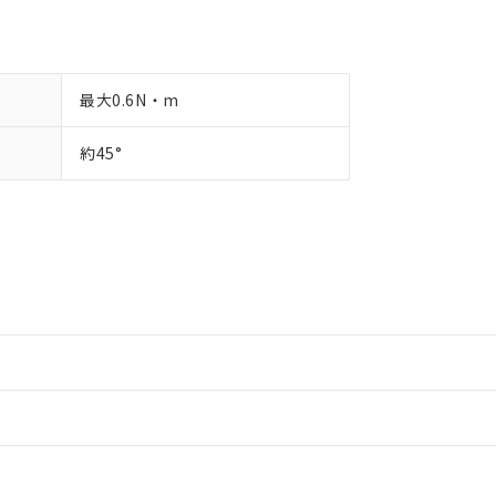
最大0.6N・m
約45°
情報更新：2
情報更新：2