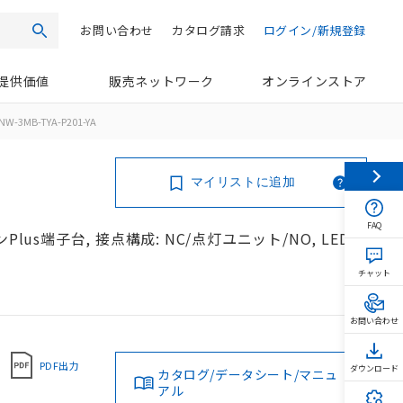
お問い合わせ
カタログ請求
ログイン/新規登録
検索
提供価値
販売ネットワーク
オンラインストア
NW-3MB-TYA-P201-YA
マイリストに追加
FAQ
lus端子台, 接点構成: NC/点灯ユニット/NO, LEDラ
チャット
お問い合わせ
PDF出力
ダウンロード
カタログ/データシート/マニュ
アル