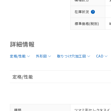
在庫状況
標準価格(税別)
詳細情報
定格/性能
外形図
取りつけ穴加工図
CAD
定格/性能
種類
ツマミ形セレクタスイ