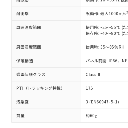
耐衝撃
誤動作: 最大1000m/s
周囲温度範囲
使用時: -25～55℃
保存時: -40～80℃
周囲湿度範囲
使用時: 35～85%RH
保護構造
パネル前面: IP66、NEM
感電保護クラス
Class II
PTI（トラッキング特性）
175
汚染度
3 (EN60947-5-1)
質量
約60g