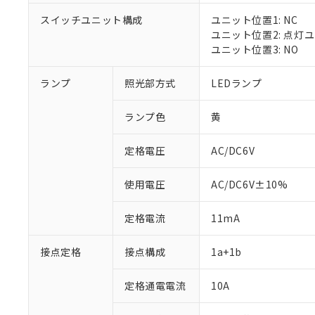
スイッチユニット構成
ユニット位置1: NC
ユニット位置2: 点灯
ユニット位置3: NO
※1 対応状況
ランプ
照光部方式
LEDランプ
対応済み：EU
対応予定：EU R
ランプ色
黄
対応予定なし：EU
調査・確認中：EU
ご利用条件
定格電圧
AC/DC6V
非該当品：ライセ
※1 中国RoHS
仕入先様の事情に
があります。
以下の条件をお読
使用電圧
AC/DC6V±10%
「○」：最大均質
「×」：最大均質
本サービスは
当社は、これ
*EU RoHS指令（10物
定格電流
11mA
「－」：未確認で
鉛(Pb) 1000ppm以下、
くものです。
う）を輸出ま
記
説明
六価クロム(Cr(Ⅵ)) 1
当社制御機器
などの必要な
フタル酸ビス(2-エチルヘ
号
*中国RoHS10物質の基準値 
接点定格
接点構成
1a+1b
ル（DBP） 1000ppm
在庫状況およ
当社は規制貨
Pb(鉛) :1000ppm、 Hg
但し、RoHS指令で産
のであり、閲
ます。
Cr(Ⅵ)(六価クロム) : 
フタル酸エステル類の４
○
一定数以
DBP(フタル酸ジブチル) :
い。
当社は貴社製
定格通電電流
10A
DEHP(フタル酸ビス(2-エ
正式な納期状
置等に一切使
当社販売員に
※2 対応予定月
△
一定数に
当社は、貴社