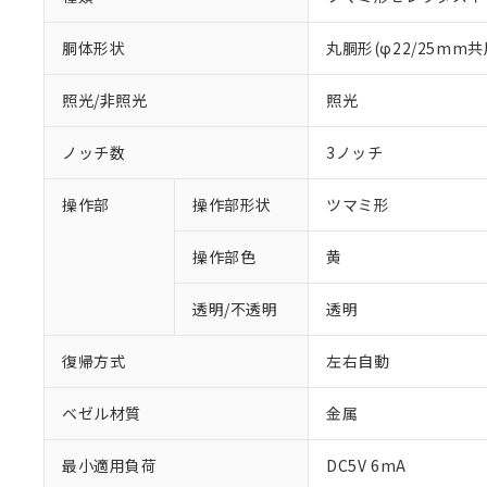
胴体形状
丸胴形(φ22/25mm共
照光/非照光
照光
ノッチ数
3ノッチ
操作部
操作部形状
ツマミ形
操作部色
黄
透明/不透明
透明
復帰方式
左右自動
ベゼル材質
金属
最小適用負荷
DC5V 6mA