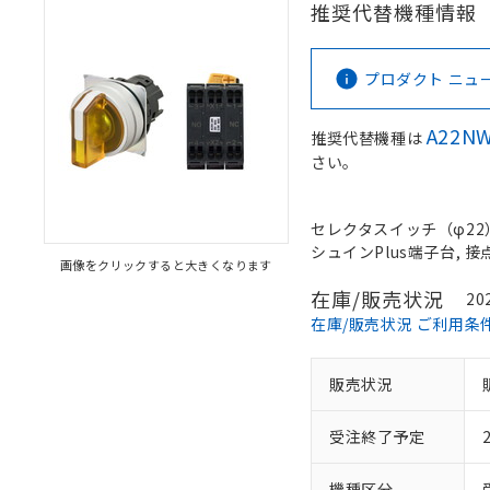
推奨代替機種情報
プロダクト ニュース 
A22NW
推奨代替機種は
さい。
セレクタスイッチ（φ22）,
シュインPlus端子台, 接点
画像をクリックすると大きくなります
在庫/販売状況
20
在庫/販売状況 ご利用条
販売状況
受注終了予定
機種区分