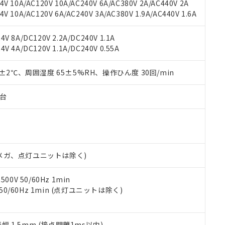
V 10A/AC120V 10A/AC240V 6A/AC380V 2A/AC440V 2A
機器販売店や当社販売拠点は「
販売ネットワーク
」をご確認くだ
販売先および販売に係わる関係者が違法に輸出するおそれがある場
用期限
 10A/AC120V 6A/AC240V 3A/AC380V 1.9A/AC440V 1.6A
び標準価格結果を当社の事前の承諾なく第三者に漏洩または開示し
え状況などにより、予定月が前後することがあります。
(最新の在庫状況については、お客様のお取引先、またはお客様担当
（10物質）のすべてが基準値以下であることを示します。
店・当社販売員にご確認ください)
V 8A/DC120V 2.2A/DC240V 1.1A
能（部品リスト作成サービス）をご利用いただくには、I-Webメン
使用状況下において有害物質が外部に漏えいし、環境に深刻な影響を
V 4A/DC120V 1.1A/DC240V 0.55A
あります。
機種、また在庫状況の情報を公開していない機種
ェブサイト上で当社にご登録された部品リストについて、当社およ
書ダウンロード
す。当社販売部門へお問い合わせください。
品・サービスに関するお客様との取引・商談に必要な範囲で利用す
0±2℃、周囲湿度 65±5%RH、操作ひん度 30回/min
合意する
キャンセル
書をダウンロードすることができます。
利用者とは、
"個人情報の共同利用に関して"
の「1.共同利用者の
子台
します。
10物質）の非含有証明書
明書（当社基準）
日時点で非含有を証明するもので、過去に遡って非含有を証明するも
令のフタル酸エステル類４物質の対応では、対応完了までの期間は出
備考欄に対応日を記載しておりました。
00Vメガ、点灯ユニットは除く)
品への在庫切替を完了していることから、特段のことがない限り、20
す。
0V 50/60Hz 1min
 50/60Hz 1min (点灯ユニットは除く)
振幅 1.5mm (接点開離1ms以内)