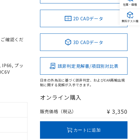
在庫・価格
2D CADデータ
無料テスト機
をご確認くだ
3D CADデータ
P66, プッ
該非判定見解書/項目別対比表
DC6V
日本の外為法に基づく該非判定、およびEAR再輸出規
制に関する見解が入手できます。
オンライン購入
¥ 3,350
販売価格（税込）
カートに追加