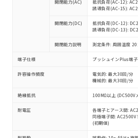
開閉能力(AC)
抵抗負荷(AC-12): AC24
オムロン制御
また当社は、
※2 環境保護使
誘導負荷(AC-15): AC24V
在庫状況およ
部品在庫の切り替
たしません。
－
在庫なし
す。
「ｅ」：有害物質
機器販売
開閉能力(DC)
抵抗負荷(DC-12): DC24
マイパーツ機
「10」：通常の
誘導負荷(DC-13): DC24
ている必要が
味します。
空
受注生産
お客様が当ウ
※3 非含有証明
「－」：未確認で
白
が、当社の製
開閉能力説明
測定条件: 周囲温度 2
さい。
下記の非含有証明
※当社の共同
端子仕様
プッシュインPlus端
いる法人を指
EU RoHS指令（
51物質の非含有証
許容操作頻度
電気的: 最大30回/分
※本証明書は発行
機械的: 最大30回/分
また、RoHS指
混在することから
絶縁抵抗
100MΩ以上 (DC5
既に当社にて対応
り割愛しておりま
耐電圧
各端子とアース間: AC250
同極端子間: AC2500V
(初期値)
耐振動
誤動作: 10～55Hz 複