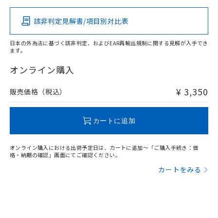
該非判定見解書/項目別対比表
X
O
O
O
日本の外為法に基づく該非判定、およびEAR再輸出規制に関する見解が入手でき
ます。
"対応済み"や非含有の記載がされた商品であっても、流通
在庫等で未対応品が混在する可能性があります。
オンライン購入
非含有品が必要な際は、弊社営業部門もしくは販売店へお
問い合わせください。
¥ 3,350
販売価格（税込）
この製品のRoHS/REACH対応状況ページへ
カートに追加
オンライン購入における出荷予定日は、カートに追加～「ご購入手続き：価
格・納期の確認」画面にてご確認ください。
カートをみる