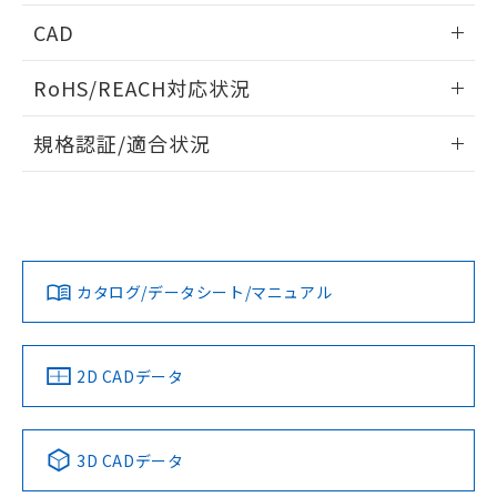
情報更新：2026/05/21
CAD
ログイン/会員登録いただくと、CADデータをダウンロー
RoHS/REACH対応状況
ドすることができます。
情報更新：2026/7/29
規格認証/適合状況
ログイン/会員登録
EU RoHS
注意事項・凡例
A22NW-3MB-TWA-P202-WAについての規格認証/適合状況に
ついては、「カスタマーサポートセンタ お客様相談室」また
は貴社担当オムロン営業員または販売店にお問い合わせくだ
対応状況
対応予定月
※1
※2
さい。
ダウンロードデータをご利用いただく前に、以下を必ずお読
みください。
カタログ/データシート/マニュアル
対応済み
ソフトウェアの使用条件
お問い合わせ
中国 RoHS
注意事項・凡例
2D CADデータ
中国 RoHS表
※1 ※2
3D CADデータ
Pb
Hg
Cd
Cr(VI)