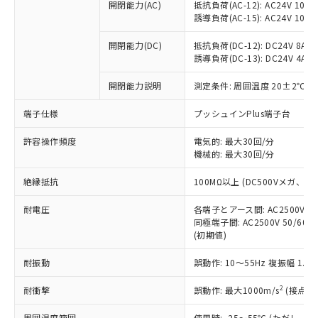
当社制御機器事業取扱商品の中には、
開閉能力(AC)
抵抗負荷(AC-12): AC24V 10A/A
「×」：最大均質材料含有率が中国RoHSの
仕入先様の事情により、非含有部品として
本サービスの対象外となる商品もある
誘導負荷(AC-15): AC24V 10A/AC
基準値を超えていることを示します。
いたものが、含有品と判明した場合などや
当社は、これら貴社製品のうち、外国
ことをご了承ください。
「－」：未確認です。当社販売部門へお問
むを得ず変更することがあります。
為替および外国貿易法に定める商品
在庫状況および標準価格照会結果は、
開閉能力(DC)
抵抗負荷(DC-12): DC24V 8A/DC
い合わせください。
（以下｢規制貨物等」という）を輸出
誘導負荷(DC-13): DC24V 4A/DC
記載している更新日時点での社内デー
*EU RoHS指令（10物質）：
または国外への提供する場合は、日本
記
タに基づき作成されるものであり、閲
説明
鉛(Pb) 1000ppm以下、 水銀(Hg) 1000ppm以下、 カド
*中国RoHS10物質の基準値 (GB/T26572)：
国政府の輸出許可(または役務取引許
開閉能力説明
測定条件: 周囲温度 20±2℃、
号
覧された時点での実際の在庫および標
ミウム(Cd) 100ppm以下、
Pb(鉛) :1000ppm、 Hg(水銀) : 1000ppm、 Cd(カドミウ
可)を取得するなどの必要な手続きを
六価クロム(Cr(Ⅵ)) 1000ppm以下、ポリ臭化ビフェニル
ム) : 100ppm、
準価格とは異なる場合があることをご
類(PBB) 1000ppm以下、ポリ臭化ジフェニルエーテル類
端子仕様
Cr(Ⅵ)(六価クロム) : 1000ppm、 PBBs(ポリ臭化ビフェ
プッシュインPlus端子台
とります。
了承ください。
(PBDE) 1000ppm以下、フタル酸ビス(2-エチルヘキシ
○
一定数以上の在庫あり
ニル類) : 1000ppm、 PBDEs(ポリ臭化ジフェニルエーテ
当社は規制貨物を破棄する場合は、完
ル) (DEHP)(別名：DOP) 1000ppm以下、フタル酸ブチ
正式な納期状況および標準価格はお客
ル類) : 1000ppm、
許容操作頻度
電気的: 最大30回/分
ルベンジル（BBP） 1000ppm以下、フタル酸ジブチル
全に破砕するなど、違法に輸出されな
DBP(フタル酸ジブチル) : 1000ppm、 DIBP(フタル酸ジ
様のお取引先、またはお客様担当のオ
（DBP） 1000ppm以下、フタル酸ジイソブチル
機械的: 最大30回/分
イソブチル) : 1000ppm、 BBP(フタル酸ブチルベンジ
△
一定数には満たないが在庫あり
いよう必要な手段を講じます。
ムロン制御機器販売店・当社販売員に
(DIBP) 1000ppm以下
ル) : 1000ppm、
当社は貴社製品を、核兵器、ミサイ
但し、RoHS指令で産業用監視および制御機器に対する
DEHP(フタル酸ビス(2-エチルヘキシル)) : 1000ppm
ご相談ください。
絶縁抵抗
100MΩ以上 (DC500Vメガ、
適用除外項目は除く。
ル、化学兵器、生物兵器またはその他
－
在庫なし(最新の在庫状況につ
オムロン制御機器販売店や当社販売拠
フタル酸エステル類の４物質については閾値を超える意
武器並びにこれらの製造装置等に一切
いては、お客様のお取引先、ま
図的な使用がないことを確認しています。
点は「
販売ネットワーク
」をご確認
耐電圧
各端子とアース間: AC2500V 50/
※2 環境保護使用期限
使用いたしません。
たはお客様担当のオムロン制御
同極端子間: AC2500V 50/60
ください。
当社は、貴社製品を第三者に販売する
(初期値)
機器販売店・当社販売員にご確
在庫状況および標準価格結果を当社の
※2 対応予定月
「ｅ」：有害物質（10物質）のすべてが基
場合は、上記1、2および3の内容を当
認ください)
事前の承諾なく第三者に漏洩または開
準値以下であることを示します。
耐振動
誤動作: 10～55Hz 複振幅 1.
該第三者に通知します。また当社は、
示しないようお願いします。
部品在庫の切り替え状況などにより、予定
「10」：通常の使用状況下において有害物
販売先および販売に係わる関係者が違
マイパーツ機能（部品リスト作成サー
空
受注生産機種、また在庫状況の
2
耐衝撃
誤動作: 最大1000m/s
(接点開
月が前後することがあります。
質が外部に漏えいし、環境に深刻な影響を
法に輸出するおそれがある場合は、取
ビス）をご利用いただくには、I-Web
白
情報を公開していない機種
及ぼさない年数を意味します。
り引きをいたしません。
メンバーズにご登録されている必要が
周囲温度範囲
使用時: -25～55℃ (ただし