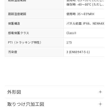
「－」：未確認です。当社販売部門へお問
あります。
保存時: -40～80℃ (ただし
い合わせください。
お客様が当ウェブサイト上で当社にご
※3 非含有証明書ダウンロード
登録された部品リストについて、当社
周囲湿度範囲
使用時: 35～85%RH
および当社の共同利用者が、当社の製
下記の非含有証明書をダウンロードするこ
保護構造
パネル前面: IP66、NEMA4X, N
品・サービスに関するお客様との取
とができます。
合意する
キャンセル
引・商談に必要な範囲で利用すること
感電保護クラス
Class II
をご了承ください。
EU RoHS指令（10物質）の非含有証明書
※当社の共同利用者とは、
"個人情報
PTI（トラッキング特性）
51物質の非含有証明書（当社基準）
175
の共同利用に関して"
の「1.共同利
※本証明書は発行日時点で非含有を証明す
用者の範囲」に記載されている法人を
汚染度
3 (EN60947-5-1)
るもので、過去に遡って非含有を証明する
指します。
ものではありません。
また、RoHS指令のフタル酸エステル類４
物質の対応では、対応完了までの期間は出
荷製品に未対応品が混在することから備考
欄に対応日を記載しておりました。
既に当社にて対応品への在庫切替を完了
していることから、特段のことがない限
外形図
り、2022年1月12日より割愛しておりま
す。
情報更新：2026/05/21
取りつけ穴加工図