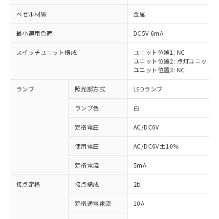
ベゼル材質
金属
最小適用負荷
DC5V 6mA
スイッチユニット構成
ユニット位置1: NC
※1 対応状況
ユニット位置2: 点灯ユニット
ユニット位置3: NC
対応済み：EU RoHS指令（10物質）の
ランプ
照光部方式
LEDランプ
非含有に対応した製品が提供可能な商品で
す。
ランプ色
白
対応予定：EU RoHS指令（10物質）の非含
ご利用条件
有に対応した製品に切り替える予定のある
定格電圧
AC/DC6V
商品です。
対応予定なし：EU RoHS指令（10物質）の
使用電圧
AC/DC6V±10%
以下の条件をお読みいただき、同意のうえ
非含有に非対応の商品で、対応品を出す予
ご利用ください。
定はありません。
定格電流
5mA
調査・確認中：EU RoHS指令（10物質）の
本サービスは、当社制御機器事業取扱
※1 中国RoHS○×表
非含有の対応状況を調査中または確認中の
接点定格
接点構成
2b
商品の当社在庫状況および標準価格
商品です。
(税抜)を提供させていただくもので
「○」：最大均質材料含有率が中国RoHSの
定格通電電流
10A
非該当品：ライセンス料など無形物で、有
す。
基準値以下であることを示します。
害物質有無と関係のない商品です。