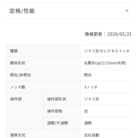
定格/性能
情報更新：2026/05/21
種類
ツマミ形セレクタスイッチ
胴体形状
丸胴形(φ22/25mm共用)
照光/非照光
照光
ノッチ数
3ノッチ
操作部
操作部形状
ツマミ形
操作部色
白
透明/不透明
透明
復帰方式
左右自動