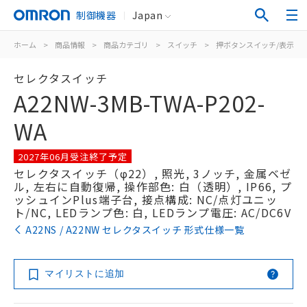
制御機器
Japan
ホーム
>
商品情報
>
商品カテゴリ
>
スイッチ
>
押ボタンスイッチ/表示灯
セレクタスイッチ
A22NW-3MB-TWA-P202-
WA
2027年06月受注終了予定
セレクタスイッチ（φ22）, 照光, 3ノッチ, 金属ベゼ
ル, 左右に自動復帰, 操作部色: 白（透明）, IP66, プ
ッシュインPlus端子台, 接点構成: NC/点灯ユニッ
ト/NC, LEDランプ色: 白, LEDランプ電圧: AC/DC6V
A22NS / A22NW セレクタスイッチ 形式仕様一覧
マイリストに追加