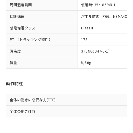
準値以下であることを示します。
該第三者に通知します。また当社は、
示しないようお願いします。
周囲湿度範囲
使用時: 35～85%RH
部品在庫の切り替え状況などにより、予定
「10」：通常の使用状況下において有害物
販売先および販売に係わる関係者が違
マイパーツ機能（部品リスト作成サー
空
受注生産機種、また在庫状況の
月が前後することがあります。
質が外部に漏えいし、環境に深刻な影響を
法に輸出するおそれがある場合は、取
ビス）をご利用いただくには、I-Web
保護構造
パネル前面: IP66、NEMA4X, N
白
情報を公開していない機種
及ぼさない年数を意味します。
り引きをいたしません。
メンバーズにご登録されている必要が
「－」：未確認です。当社販売部門へお問
感電保護クラス
Class II
あります。
い合わせください。
お客様が当ウェブサイト上で当社にご
※3 非含有証明書ダウンロード
PTI（トラッキング特性）
175
登録された部品リストについて、当社
および当社の共同利用者が、当社の製
下記の非含有証明書をダウンロードするこ
汚染度
3 (EN60947-5-1)
品・サービスに関するお客様との取
とができます。
合意する
キャンセル
引・商談に必要な範囲で利用すること
質量
約60g
をご了承ください。
EU RoHS指令（10物質）の非含有証明書
※当社の共同利用者とは、
"個人情報
51物質の非含有証明書（当社基準）
の共同利用に関して"
の「1.共同利
※本証明書は発行日時点で非含有を証明す
動作特性
用者の範囲」に記載されている法人を
るもので、過去に遡って非含有を証明する
指します。
ものではありません。
全体の動きに必要な力(TTF)
また、RoHS指令のフタル酸エステル類４
物質の対応では、対応完了までの期間は出
全体の動き(TT)
荷製品に未対応品が混在することから備考
欄に対応日を記載しておりました。
既に当社にて対応品への在庫切替を完了
していることから、特段のことがない限