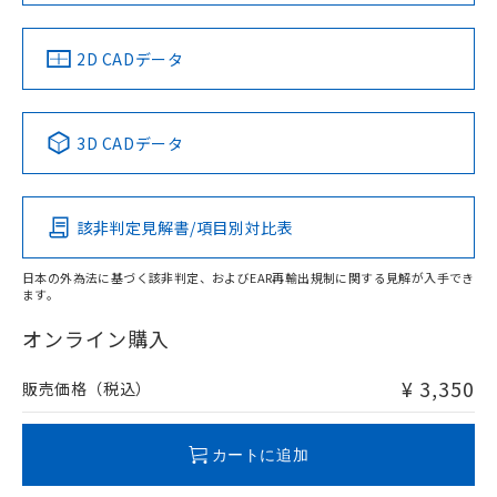
中国 RoHS
注意事項・凡例
2D CADデータ
中国 RoHS表
※1 ※2
3D CADデータ
Pb
Hg
Cd
Cr(VI)
該非判定見解書/項目別対比表
X
O
O
O
日本の外為法に基づく該非判定、およびEAR再輸出規制に関する見解が入手でき
ます。
"対応済み"や非含有の記載がされた商品であっても、流通
在庫等で未対応品が混在する可能性があります。
オンライン購入
非含有品が必要な際は、弊社営業部門もしくは販売店へお
問い合わせください。
¥ 3,350
販売価格（税込）
この製品のRoHS/REACH対応状況ページへ
カートに追加