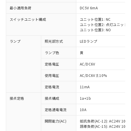
最小適用負荷
DC5V 6mA
スイッチユニット構成
ユニット位置1: NC
ユニット位置2: 点灯ユニット
ユニット位置3: NO
ランプ
照光部方式
LEDランプ
ランプ色
黄
※1 対応状況
定格電圧
AC/DC6V
対応済み：EU RoHS指令（10物質）の
使用電圧
AC/DC6V±10%
非含有に対応した製品が提供可能な商品で
す。
定格電流
11mA
対応予定：EU RoHS指令（10物質）の非含
ご利用条件
有に対応した製品に切り替える予定のある
接点定格
接点構成
1a+1b
商品です。
対応予定なし：EU RoHS指令（10物質）の
定格通電電流
10A
以下の条件をお読みいただき、同意のうえ
非含有に非対応の商品で、対応品を出す予
ご利用ください。
定はありません。
開閉能力(AC)
抵抗負荷(AC-12): AC24V 10A/A
誘導負荷(AC-15): AC24V 10A/AC
調査・確認中：EU RoHS指令（10物質）の
本サービスは、当社制御機器事業取扱