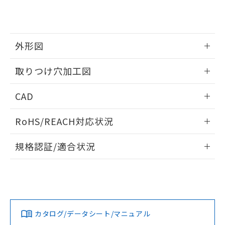
り、2022年1月12日より割愛しておりま
す。
外形図
情報更新：2026/05/21
取りつけ穴加工図
情報更新：2026/05/21
CAD
ログイン/会員登録いただくと、CADデータをダウンロー
RoHS/REACH対応状況
ドすることができます。
情報更新：2026/7/29
規格認証/適合状況
ログイン/会員登録
EU RoHS
注意事項・凡例
A22NW-3MB-TWA-P201-YAについての規格認証/適合状況に
ついては、「カスタマーサポートセンタ お客様相談室」また
は貴社担当オムロン営業員または販売店にお問い合わせくだ
対応状況
対応予定月
※1
※2
さい。
ダウンロードデータをご利用いただく前に、以下を必ずお読
みください。
カタログ/データシート/マニュアル
対応済み
ソフトウェアの使用条件
お問い合わせ