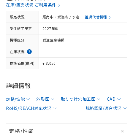
在庫/販売状況 ご利用条件
販売状況
販売中・受注終了予定
推奨代替機種
受注終了予定
2027年6月
機種区分
受注生産機種
在庫状況
標準価格(税別)
¥ 3,050
詳細情報
定格/性能
外形図
取りつけ穴加工図
CAD
RoHS/REACH対応状況
規格認証/適合状況
定格/性能