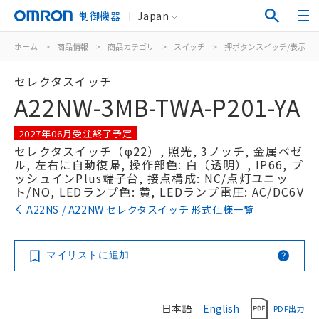
制御機器
Japan
ホーム
>
商品情報
>
商品カテゴリ
>
スイッチ
>
押ボタンスイッチ/表示灯
セレクタスイッチ
A22NW-3MB-TWA-P201-YA
2027年06月受注終了予定
セレクタスイッチ（φ22）, 照光, 3ノッチ, 金属ベゼ
ル, 左右に自動復帰, 操作部色: 白（透明）, IP66, プ
ッシュインPlus端子台, 接点構成: NC/点灯ユニッ
ト/NO, LEDランプ色: 黄, LEDランプ電圧: AC/DC6V
A22NS / A22NW セレクタスイッチ 形式仕様一覧
マイリストに追加
日本語
English
PDF出力