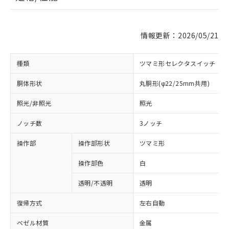
情報更新：2026/05/21
種類
ツマミ形セレクタスイッチ
胴体形状
丸胴形(φ22/25mm共用)
照光/非照光
照光
ノッチ数
3ノッチ
操作部
操作部形状
ツマミ形
操作部色
白
透明/不透明
透明
復帰方式
左右自動
ベゼル材質
金属