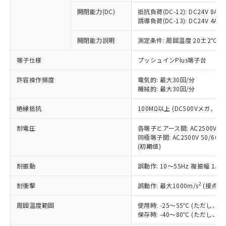
※1 中国RoHS○×表
非含有の対応状況を調査中または確認中の
商品の当社在庫状況および標準価格
開閉能力(DC)
抵抗負荷(DC-12): DC24V 8A/DC
商品です。
(税抜)を提供させていただくもので
誘導負荷(DC-13): DC24V 4A/DC
「○」：最大均質材料含有率が中国RoHSの
非該当品：ライセンス料など無形物で、有
す。
基準値以下であることを示します。
害物質有無と関係のない商品です。
開閉能力説明
測定条件: 周囲温度 20±2℃、
当社制御機器事業取扱商品の中には、
「×」：最大均質材料含有率が中国RoHSの
仕入先様の事情により、非含有部品として
本サービスの対象外となる商品もある
基準値を超えていることを示します。
いたものが、含有品と判明した場合などや
当社は、これら貴社製品のうち、外国
端子仕様
プッシュインPlus端子台
ことをご了承ください。
「－」：未確認です。当社販売部門へお問
むを得ず変更することがあります。
為替および外国貿易法に定める商品
在庫状況および標準価格照会結果は、
い合わせください。
許容操作頻度
電気的: 最大30回/分
（以下｢規制貨物等」という）を輸出
記載している更新日時点での社内デー
機械的: 最大30回/分
*EU RoHS指令（10物質）：
または国外への提供する場合は、日本
記
タに基づき作成されるものであり、閲
説明
鉛(Pb) 1000ppm以下、 水銀(Hg) 1000ppm以下、 カド
*中国RoHS10物質の基準値 (GB/T26572)：
国政府の輸出許可(または役務取引許
号
覧された時点での実際の在庫および標
ミウム(Cd) 100ppm以下、
Pb(鉛) :1000ppm、 Hg(水銀) : 1000ppm、 Cd(カドミウ
絶縁抵抗
100MΩ以上 (DC500Vメガ、
可)を取得するなどの必要な手続きを
六価クロム(Cr(Ⅵ)) 1000ppm以下、ポリ臭化ビフェニル
ム) : 100ppm、
準価格とは異なる場合があることをご
類(PBB) 1000ppm以下、ポリ臭化ジフェニルエーテル類
Cr(Ⅵ)(六価クロム) : 1000ppm、 PBBs(ポリ臭化ビフェ
とります。
了承ください。
(PBDE) 1000ppm以下、フタル酸ビス(2-エチルヘキシ
耐電圧
各端子とアース間: AC2500V 50/
○
一定数以上の在庫あり
ニル類) : 1000ppm、 PBDEs(ポリ臭化ジフェニルエーテ
当社は規制貨物を破棄する場合は、完
ル) (DEHP)(別名：DOP) 1000ppm以下、フタル酸ブチ
正式な納期状況および標準価格はお客
ル類) : 1000ppm、
同極端子間: AC2500V 50/60
ルベンジル（BBP） 1000ppm以下、フタル酸ジブチル
全に破砕するなど、違法に輸出されな
DBP(フタル酸ジブチル) : 1000ppm、 DIBP(フタル酸ジ
(初期値)
様のお取引先、またはお客様担当のオ
（DBP） 1000ppm以下、フタル酸ジイソブチル
イソブチル) : 1000ppm、 BBP(フタル酸ブチルベンジ
△
一定数には満たないが在庫あり
いよう必要な手段を講じます。
ムロン制御機器販売店・当社販売員に
(DIBP) 1000ppm以下
ル) : 1000ppm、
当社は貴社製品を、核兵器、ミサイ
但し、RoHS指令で産業用監視および制御機器に対する
耐振動
誤動作: 10～55Hz 複振幅 1.
DEHP(フタル酸ビス(2-エチルヘキシル)) : 1000ppm
ご相談ください。
適用除外項目は除く。
ル、化学兵器、生物兵器またはその他
－
在庫なし(最新の在庫状況につ
オムロン制御機器販売店や当社販売拠
フタル酸エステル類の４物質については閾値を超える意
2
耐衝撃
誤動作: 最大1000m/s
(接点開
武器並びにこれらの製造装置等に一切
いては、お客様のお取引先、ま
図的な使用がないことを確認しています。
点は「
販売ネットワーク
」をご確認
※2 環境保護使用期限
使用いたしません。
たはお客様担当のオムロン制御
ください。
周囲温度範囲
使用時: -25～55℃ (ただし
当社は、貴社製品を第三者に販売する
機器販売店・当社販売員にご確
在庫状況および標準価格結果を当社の
保存時: -40～80℃ (ただし
※2 対応予定月
「ｅ」：有害物質（10物質）のすべてが基
場合は、上記1、2および3の内容を当
認ください)
事前の承諾なく第三者に漏洩または開