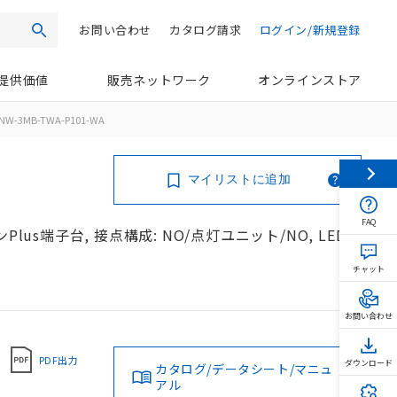
お問い合わせ
カタログ請求
ログイン/新規登録
検索
提供価値
販売ネットワーク
オンラインストア
NW-3MB-TWA-P101-WA
マイリストに追加
FAQ
lus端子台, 接点構成: NO/点灯ユニット/NO, LEDラ
チャット
お問い合わせ
PDF出力
ダウンロード
カタログ/データシート/マニュ
アル