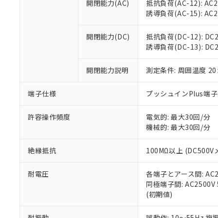
空
受注生産
開閉能力(AC)
抵抗負荷(AC-12): AC24
お客様が当ウ
※3 非含有証明
「－」：未確認で
白
誘導負荷(AC-15): AC24V
が、当社の製
さい。
下記の非含有証明
※当社の共同
開閉能力(DC)
抵抗負荷(DC-12): DC24
いる法人を指
EU RoHS指令（
誘導負荷(DC-13): DC24
51物質の非含有証
※本証明書は発行
開閉能力説明
測定条件: 周囲温度 2
また、RoHS指
混在することから
端子仕様
プッシュインPlus端
既に当社にて対応
り割愛しておりま
許容操作頻度
電気的: 最大30回/分
機械的: 最大30回/分
絶縁抵抗
100MΩ以上 (DC5
耐電圧
各端子とアース間: AC250
同極端子間: AC2500V
(初期値)
耐振動
誤動作: 10～55Hz 複