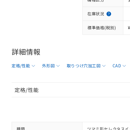
在庫状況
標準価格(税別)
詳細情報
定格/性能
外形図
取りつけ穴加工図
CAD
定格/性能
種類
ツマミ形セレクタスイ