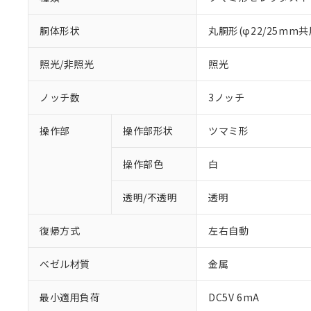
胴体形状
丸胴形(φ22/25mm共
照光/非照光
照光
ノッチ数
3ノッチ
操作部
操作部形状
ツマミ形
操作部色
白
透明/不透明
透明
復帰方式
左右自動
ベゼル材質
金属
※1 対応状況
最小適用負荷
DC5V 6mA