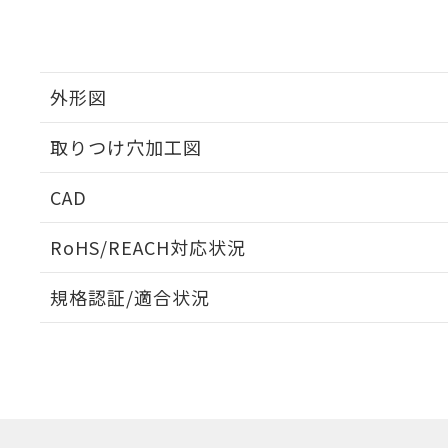
外形図
取りつけ穴加工図
CAD
ログイン/会員登録いただくと、CADデータをダウンロ
RoHS/REACH対応状況
規格認証/適合状況
EU RoHS
注意事項・凡例
A22NW-3MB-TWA-P101-WAについての規格認証/
営業員または販売店にお問い合わせください。
ダウンロードデータをご利用いただく前に、以下を必ずお読
対応状況
対応予定月
※1
※2
ソフトウェアの使用条件
対応済み