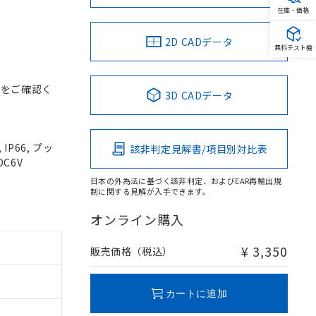
在庫・価格
2D CADデータ
無料テスト機
スをご確認く
3D CADデータ
P66, プッ
該非判定見解書/項目別対比表
DC6V
日本の外為法に基づく該非判定、およびEAR再輸出規
制に関する見解が入手できます。
オンライン購入
¥ 3,350
販売価格（税込）
カートに追加