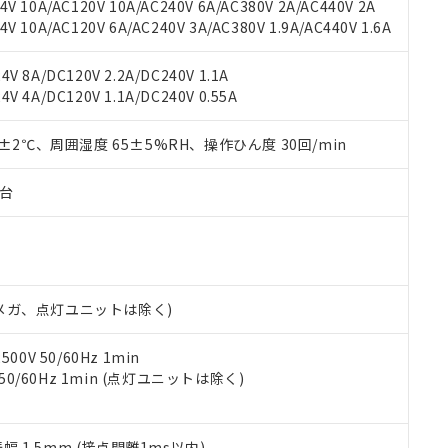
機種、また在庫状況の情報を公開していない機種
V 10A/AC120V 10A/AC240V 6A/AC380V 2A/AC440V 2A
ェブサイト上で当社にご登録された部品リストについて、当社およ
書ダウンロード
す。当社販売部門へお問い合わせください。
 10A/AC120V 6A/AC240V 3A/AC380V 1.9A/AC440V 1.6A
品・サービスに関するお客様との取引・商談に必要な範囲で利用す
合意する
キャンセル
書をダウンロードすることができます。
利用者とは、
"個人情報の共同利用に関して"
の「1.共同利用者の
V 8A/DC120V 2.2A/DC240V 1.1A
します。
10物質）の非含有証明書
V 4A/DC120V 1.1A/DC240V 0.55A
明書（当社基準）
日時点で非含有を証明するもので、過去に遡って非含有を証明するも
0±2℃、周囲湿度 65±5%RH、操作ひん度 30回/min
令のフタル酸エステル類４物質の対応では、対応完了までの期間は出
備考欄に対応日を記載しておりました。
子台
品への在庫切替を完了していることから、特段のことがない限り、20
す。
00Vメガ、点灯ユニットは除く)
0V 50/60Hz 1min
 50/60Hz 1min (点灯ユニットは除く)
振幅 1.5mm (接点開離1ms以内)