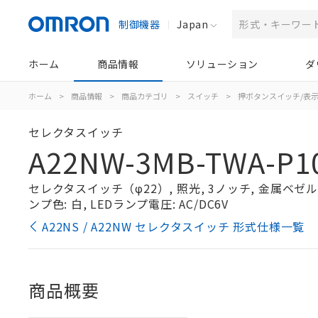
制御機器
Japan
ホーム
商品情報
ソリューション
ダ
ホーム
>
商品情報
>
商品カテゴリ
>
スイッチ
>
押ボタンスイッチ/表
セレクタスイッチ
A22NW-3MB-TWA-P1
セレクタスイッチ（φ22）, 照光, 3ノッチ, 金属ベゼル,
ンプ色: 白, LEDランプ電圧: AC/DC6V
A22NS / A22NW セレクタスイッチ 形式仕様一覧
商品概要