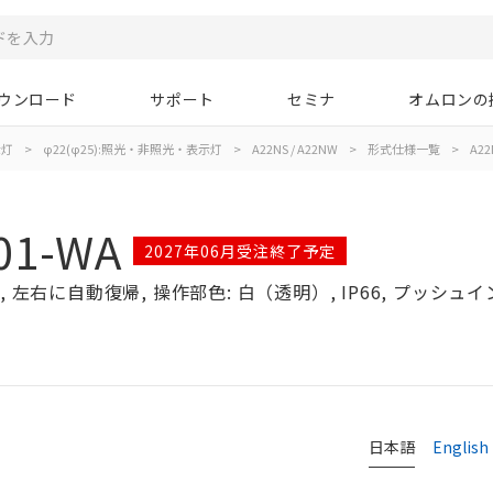
ウンロード
サポート
セミナ
オムロンの
示灯
>
φ22(φ25):照光・非照光・表示灯
>
A22NS / A22NW
>
形式仕様一覧
>
A22
01-WA
2027年06月受注終了予定
 左右に自動復帰, 操作部色: 白（透明）, IP66, プッシュインP
日本語
English