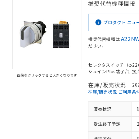
推奨代替機種情報
プロダクト ニュース 
A22NW
推奨代替機種は
ださい。
セレクタスイッチ（φ22）,
シュインPlus端子台, 接点
画像をクリックすると大きくなります
在庫/販売状況
20
在庫/販売状況 ご利用条
販売状況
受注終了予定
機種区分