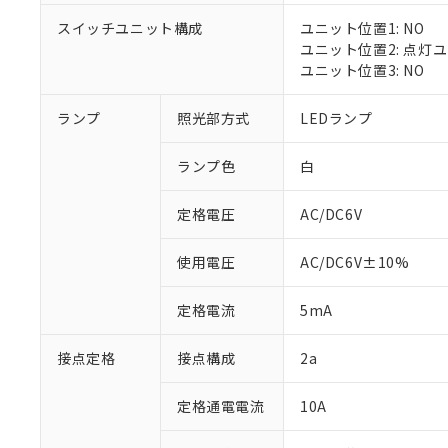
対応済み：EU
スイッチユニット構成
ユニット位置1: NO
対応予定：EU R
ユニット位置2: 点灯
対応予定なし：EU
ユニット位置3: NO
調査・確認中：EU
ご利用条件
非該当品：ライセ
※1 中国RoHS
ランプ
照光部方式
LEDランプ
仕入先様の事情に
があります。
以下の条件をお読
「○」：最大均質
ランプ色
白
「×」：最大均質
本サービスは
当社は、これ
*EU RoHS指令（10物
「－」：未確認で
鉛(Pb) 1000ppm以下、
くものです。
う）を輸出ま
定格電圧
AC/DC6V
記
説明
六価クロム(Cr(Ⅵ)) 1
当社制御機器
などの必要な
フタル酸ビス(2-エチルヘ
号
*中国RoHS10物質の基準値 
ル（DBP） 1000ppm
在庫状況およ
当社は規制貨
Pb(鉛) :1000ppm、 Hg
但し、RoHS指令で産
使用電圧
AC/DC6V±10%
のであり、閲
ます。
Cr(Ⅵ)(六価クロム) : 
フタル酸エステル類の４
○
一定数以
DBP(フタル酸ジブチル) :
い。
当社は貴社製
DEHP(フタル酸ビス(2-エ
正式な納期状
定格電流
5mA
置等に一切使
当社販売員に
※2 対応予定月
△
一定数に
当社は、貴社
オムロン制御
また当社は、
※2 環境保護使
接点定格
接点構成
2a
在庫状況およ
部品在庫の切り替
たしません。
－
在庫なし
す。
「ｅ」：有害物質
機器販売
定格通電電流
10A
マイパーツ機
「10」：通常の
ている必要が
味します。