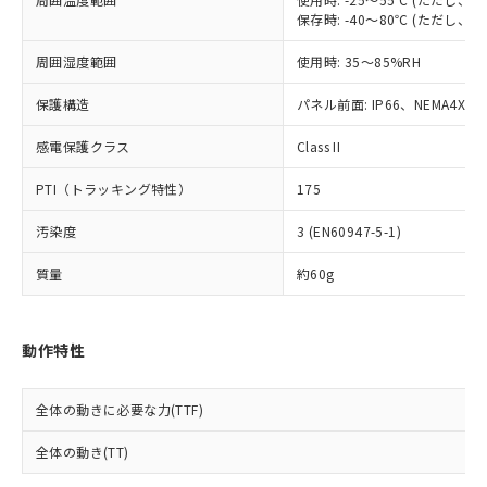
※2 対応予定月
「ｅ」：有害物質（10物質）のすべてが基
場合は、上記1、2および3の内容を当
認ください)
事前の承諾なく第三者に漏洩または開
保存時: -40～80℃ (ただし
準値以下であることを示します。
該第三者に通知します。また当社は、
示しないようお願いします。
部品在庫の切り替え状況などにより、予定
「10」：通常の使用状況下において有害物
販売先および販売に係わる関係者が違
マイパーツ機能（部品リスト作成サー
空
受注生産機種、また在庫状況の
周囲湿度範囲
使用時: 35～85%RH
月が前後することがあります。
質が外部に漏えいし、環境に深刻な影響を
法に輸出するおそれがある場合は、取
ビス）をご利用いただくには、I-Web
白
情報を公開していない機種
及ぼさない年数を意味します。
り引きをいたしません。
メンバーズにご登録されている必要が
保護構造
パネル前面: IP66、NEMA4X, N
「－」：未確認です。当社販売部門へお問
あります。
い合わせください。
感電保護クラス
Class II
お客様が当ウェブサイト上で当社にご
※3 非含有証明書ダウンロード
登録された部品リストについて、当社
PTI（トラッキング特性）
175
および当社の共同利用者が、当社の製
下記の非含有証明書をダウンロードするこ
品・サービスに関するお客様との取
とができます。
汚染度
3 (EN60947-5-1)
合意する
キャンセル
引・商談に必要な範囲で利用すること
をご了承ください。
質量
約60g
EU RoHS指令（10物質）の非含有証明書
※当社の共同利用者とは、
"個人情報
51物質の非含有証明書（当社基準）
の共同利用に関して"
の「1.共同利
※本証明書は発行日時点で非含有を証明す
用者の範囲」に記載されている法人を
るもので、過去に遡って非含有を証明する
動作特性
指します。
ものではありません。
また、RoHS指令のフタル酸エステル類４
全体の動きに必要な力(TTF)
物質の対応では、対応完了までの期間は出
荷製品に未対応品が混在することから備考
全体の動き(TT)
欄に対応日を記載しておりました。
既に当社にて対応品への在庫切替を完了