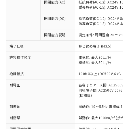
開閉能力(AC)
抵抗負荷(AC-12): AC24V 10A/A
調査・確認中：EU RoHS指令（10物質）の
本サービスは、当社制御機器事業取扱
※1 中国RoHS○×表
誘導負荷(AC-15): AC24V 10A/AC
非含有の対応状況を調査中または確認中の
商品の当社在庫状況および標準価格
商品です。
(税抜)を提供させていただくもので
開閉能力(DC)
抵抗負荷(DC-12): DC24V 8A/DC
「○」：最大均質材料含有率が中国RoHSの
非該当品：ライセンス料など無形物で、有
す。
誘導負荷(DC-13): DC24V 4A/DC
基準値以下であることを示します。
害物質有無と関係のない商品です。
当社制御機器事業取扱商品の中には、
「×」：最大均質材料含有率が中国RoHSの
仕入先様の事情により、非含有部品として
開閉能力説明
測定条件: 周囲温度 20±2℃、
本サービスの対象外となる商品もある
基準値を超えていることを示します。
いたものが、含有品と判明した場合などや
当社は、これら貴社製品のうち、外国
ことをご了承ください。
「－」：未確認です。当社販売部門へお問
むを得ず変更することがあります。
為替および外国貿易法に定める商品
端子仕様
ねじ締め端子 (M3.5)
在庫状況および標準価格照会結果は、
い合わせください。
（以下｢規制貨物等」という）を輸出
記載している更新日時点での社内デー
*EU RoHS指令（10物質）：
許容操作頻度
電気的: 最大30回/分
または国外への提供する場合は、日本
記
タに基づき作成されるものであり、閲
説明
鉛(Pb) 1000ppm以下、 水銀(Hg) 1000ppm以下、 カド
*中国RoHS10物質の基準値 (GB/T26572)：
機械的: 最大30回/分
国政府の輸出許可(または役務取引許
号
覧された時点での実際の在庫および標
ミウム(Cd) 100ppm以下、
Pb(鉛) :1000ppm、 Hg(水銀) : 1000ppm、 Cd(カドミウ
可)を取得するなどの必要な手続きを
六価クロム(Cr(Ⅵ)) 1000ppm以下、ポリ臭化ビフェニル
ム) : 100ppm、
準価格とは異なる場合があることをご
絶縁抵抗
100MΩ以上 (DC500Vメガ、
類(PBB) 1000ppm以下、ポリ臭化ジフェニルエーテル類
Cr(Ⅵ)(六価クロム) : 1000ppm、 PBBs(ポリ臭化ビフェ
とります。
了承ください。
(PBDE) 1000ppm以下、フタル酸ビス(2-エチルヘキシ
○
一定数以上の在庫あり
ニル類) : 1000ppm、 PBDEs(ポリ臭化ジフェニルエーテ
当社は規制貨物を破棄する場合は、完
ル) (DEHP)(別名：DOP) 1000ppm以下、フタル酸ブチ
正式な納期状況および標準価格はお客
ル類) : 1000ppm、
耐電圧
各端子とアース間: AC2500V 50/
ルベンジル（BBP） 1000ppm以下、フタル酸ジブチル
全に破砕するなど、違法に輸出されな
DBP(フタル酸ジブチル) : 1000ppm、 DIBP(フタル酸ジ
様のお取引先、またはお客様担当のオ
同極端子間: AC2500V 50/60
（DBP） 1000ppm以下、フタル酸ジイソブチル
イソブチル) : 1000ppm、 BBP(フタル酸ブチルベンジ
△
一定数には満たないが在庫あり
いよう必要な手段を講じます。
(初期値)
ムロン制御機器販売店・当社販売員に
(DIBP) 1000ppm以下
ル) : 1000ppm、
当社は貴社製品を、核兵器、ミサイ
但し、RoHS指令で産業用監視および制御機器に対する
DEHP(フタル酸ビス(2-エチルヘキシル)) : 1000ppm
ご相談ください。
適用除外項目は除く。
ル、化学兵器、生物兵器またはその他
耐振動
誤動作: 10～55Hz 複振幅 1.
－
在庫なし(最新の在庫状況につ
オムロン制御機器販売店や当社販売拠
フタル酸エステル類の４物質については閾値を超える意
武器並びにこれらの製造装置等に一切
いては、お客様のお取引先、ま
図的な使用がないことを確認しています。
点は「
販売ネットワーク
」をご確認
※2 環境保護使用期限
2
耐衝撃
誤動作: 最大1000m/s
(接点開
使用いたしません。
たはお客様担当のオムロン制御
ください。
当社は、貴社製品を第三者に販売する
機器販売店・当社販売員にご確
在庫状況および標準価格結果を当社の
周囲温度範囲
使用時: -25～55℃ (ただし