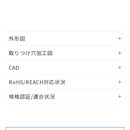
していることから、特段のことがない限
り、2022年1月12日より割愛しておりま
す。
外形図
情報更新：2026/05/21
取りつけ穴加工図
情報更新：2026/05/21
CAD
ログイン/会員登録いただくと、CADデータをダウンロー
RoHS/REACH対応状況
ドすることができます。
情報更新：2026/7/29
規格認証/適合状況
ログイン/会員登録
EU RoHS
注意事項・凡例
UL認証
CSA認証
CEマーキング
Yes
Yes
Yes
対応状況
対応予定月
※1
※2
ダウンロードデータをご利用いただく前に、以下を必ずお読