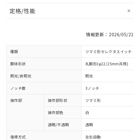
定格/性能
情報更新：2026/05/21
種類
ツマミ形セレクタスイッチ
胴体形状
丸胴形(φ22/25mm共用)
照光/非照光
照光
ノッチ数
3ノッチ
操作部
操作部形状
ツマミ形
操作部色
白
透明/不透明
透明
復帰方式
左右自動