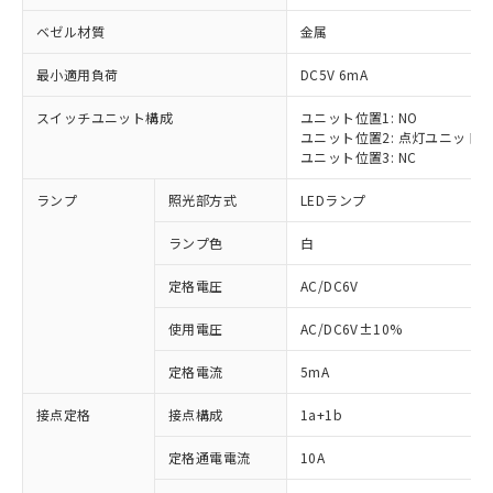
ベゼル材質
金属
最小適用負荷
DC5V 6mA
スイッチユニット構成
ユニット位置1: NO
ユニット位置2: 点灯ユニット
ユニット位置3: NC
ランプ
照光部方式
LEDランプ
ランプ色
白
※1 対応状況
定格電圧
AC/DC6V
対応済み：EU RoHS指令（10物質）の
非含有に対応した製品が提供可能な商品で
使用電圧
AC/DC6V±10%
す。
対応予定：EU RoHS指令（10物質）の非含
定格電流
5mA
ご利用条件
有に対応した製品に切り替える予定のある
商品です。
接点定格
接点構成
1a+1b
対応予定なし：EU RoHS指令（10物質）の
以下の条件をお読みいただき、同意のうえ
非含有に非対応の商品で、対応品を出す予
定格通電電流
10A
ご利用ください。
定はありません。