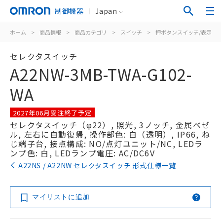
制御機器
Japan
ホーム
>
商品情報
>
商品カテゴリ
>
スイッチ
>
押ボタンスイッチ/表示灯
セレクタスイッチ
A22NW-3MB-TWA-G102-
WA
2027年06月受注終了予定
セレクタスイッチ（φ22）, 照光, 3ノッチ, 金属ベゼ
ル, 左右に自動復帰, 操作部色: 白（透明）, IP66, ね
じ端子台, 接点構成: NO/点灯ユニット/NC, LEDラ
ンプ色: 白, LEDランプ電圧: AC/DC6V
A22NS / A22NW セレクタスイッチ 形式仕様一覧
マイリストに追加