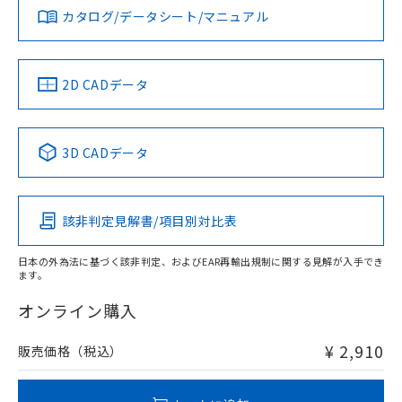
みください。
カタログ/データシート/マニュアル
対応済み
ソフトウェアの使用条件
LR型式承認
DNV型式承認
BV型式承認
KR型式承
（イギリス
（ノルウェー
（フランス
（韓国
船舶規格）
船舶規格）
船舶規格）
船舶規格
中国 RoHS
注意事項・凡例
2D CADデータ
No
No
No
No
中国 RoHS表
※1 ※2
3D CADデータ
この製品の規格認証/適合状況ページへ
Pb
Hg
Cd
Cr(VI)
その他の認証はこちらのページからご検索ください
該非判定見解書/項目別対比表
X
O
O
O
日本の外為法に基づく該非判定、およびEAR再輸出規制に関する見解が入手でき
ます。
"対応済み"や非含有の記載がされた商品であっても、流通
在庫等で未対応品が混在する可能性があります。
オンライン購入
非含有品が必要な際は、弊社営業部門もしくは販売店へお
問い合わせください。
¥ 2,910
販売価格（税込）
この製品のRoHS/REACH対応状況ページへ