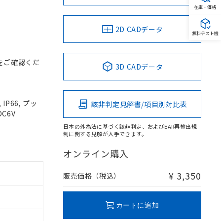
在庫・価格
2D CADデータ
無料テスト機
をご確認くだ
3D CADデータ
P66, プッ
該非判定見解書/項目別対比表
DC6V
日本の外為法に基づく該非判定、およびEAR再輸出規
制に関する見解が入手できます。
オンライン購入
¥ 3,350
販売価格（税込）
カートに追加