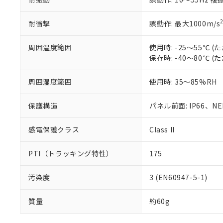
耐衝撃
誤動作: 最大1000m/s
周囲温度範囲
使用時: -25～55℃
保存時: -40～80℃
周囲湿度範囲
使用時: 35～85%RH
保護構造
パネル前面: IP66、NEM
感電保護クラス
Class II
PTI（トラッキング特性）
175
汚染度
3 (EN60947-5-1)
質量
約60g