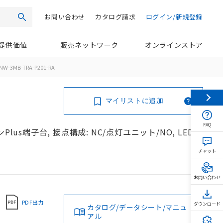
お問い合わせ
カタログ請求
ログイン/新規登録
検索
提供価値
販売ネットワーク
オンラインストア
NW-3MB-TRA-P201-RA
マイリストに追加
FAQ
lus端子台, 接点構成: NC/点灯ユニット/NO, LEDラ
チャット
お問い合わせ
PDF出力
ダウンロード
カタログ/データシート/マニュ
アル