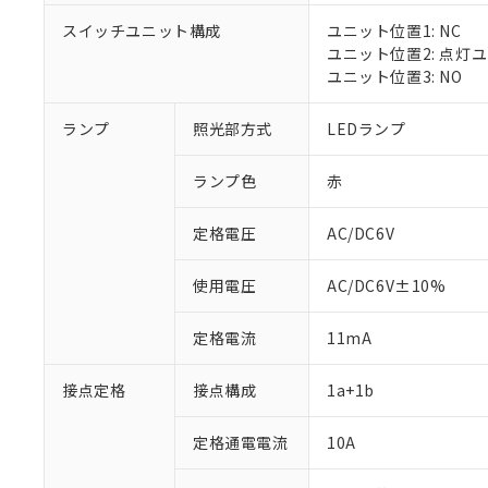
スイッチユニット構成
ユニット位置1: NC
ユニット位置2: 点灯
ユニット位置3: NO
※1 対応状況
ランプ
照光部方式
LEDランプ
対応済み：EU
対応予定：EU R
ランプ色
赤
対応予定なし：EU
調査・確認中：EU
ご利用条件
定格電圧
AC/DC6V
非該当品：ライセ
※1 中国RoHS
仕入先様の事情に
があります。
以下の条件をお読
使用電圧
AC/DC6V±10%
「○」：最大均質
「×」：最大均質
本サービスは
当社は、これ
*EU RoHS指令（10物
定格電流
11mA
「－」：未確認で
鉛(Pb) 1000ppm以下、
くものです。
う）を輸出ま
記
説明
六価クロム(Cr(Ⅵ)) 1
当社制御機器
などの必要な
フタル酸ビス(2-エチルヘ
号
*中国RoHS10物質の基準値 
接点定格
接点構成
1a+1b
ル（DBP） 1000ppm
在庫状況およ
当社は規制貨
Pb(鉛) :1000ppm、 Hg
但し、RoHS指令で産
のであり、閲
ます。
Cr(Ⅵ)(六価クロム) : 
フタル酸エステル類の４
○
一定数以
DBP(フタル酸ジブチル) :
い。
当社は貴社製
定格通電電流
10A
DEHP(フタル酸ビス(2-エ
正式な納期状
置等に一切使
当社販売員に
※2 対応予定月
△
一定数に
当社は、貴社