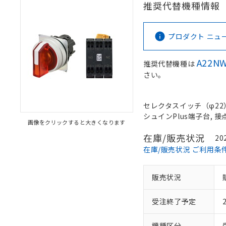
推奨代替機種情報
プロダクト ニュース 
A22NW
推奨代替機種は
さい。
セレクタスイッチ（φ22）,
シュインPlus端子台, 接点
画像をクリックすると大きくなります
在庫/販売状況
20
在庫/販売状況 ご利用条
販売状況
受注終了予定
機種区分