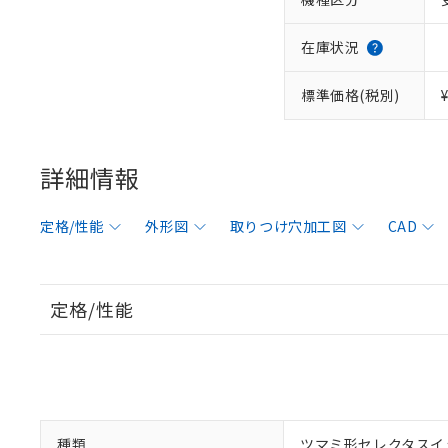
在庫状況
標準価格(税別)
詳細情報
定格/性能
外形図
取りつけ穴加工図
CAD
定格/性能
種類
ツマミ形セレクタスイ