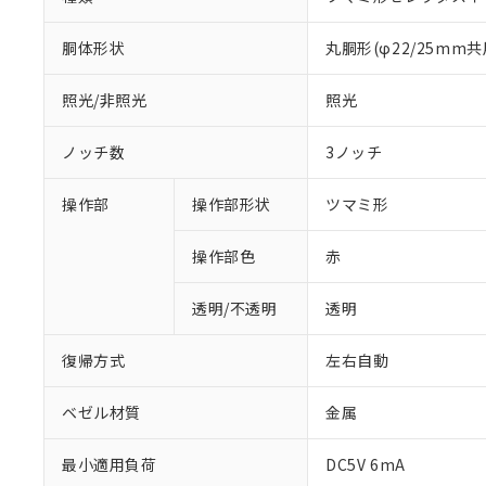
胴体形状
丸胴形(φ22/25mm共
照光/非照光
照光
ノッチ数
3ノッチ
操作部
操作部形状
ツマミ形
操作部色
赤
透明/不透明
透明
復帰方式
左右自動
ベゼル材質
金属
最小適用負荷
DC5V 6mA