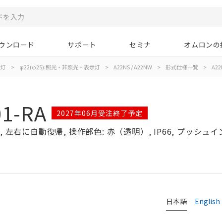
ウンロード
サポート
セミナ
オムロンの
示灯
>
φ22(φ25):照光・非照光・表示灯
>
A22NS / A22NW
>
形式仕様一覧
>
A22
1-RA
2027年06月受注終了予定
左右に自動復帰, 操作部色: 赤（透明）, IP66, プッシュインP
日本語
English