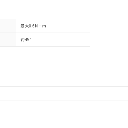
最大0.6N・m
約45°
情報更新：2
情報更新：2