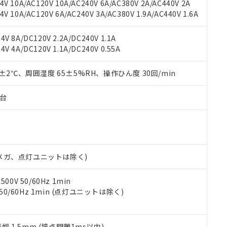
V 10A/AC120V 10A/AC240V 6A/AC380V 2A/AC440V 2A
機器販売店や当社販売拠点は「
販売ネットワーク
」をご確認くだ
販売先および販売に係わる関係者が違法に輸出するおそれがある場
用期限
 10A/AC120V 6A/AC240V 3A/AC380V 1.9A/AC440V 1.6A
び標準価格結果を当社の事前の承諾なく第三者に漏洩または開示し
え状況などにより、予定月が前後することがあります。
(最新の在庫状況については、お客様のお取引先、またはお客様担当
（10物質）のすべてが基準値以下であることを示します。
店・当社販売員にご確認ください)
V 8A/DC120V 2.2A/DC240V 1.1A
能（部品リスト作成サービス）をご利用いただくには、I-Webメン
使用状況下において有害物質が外部に漏えいし、環境に深刻な影響を
V 4A/DC120V 1.1A/DC240V 0.55A
あります。
機種、また在庫状況の情報を公開していない機種
ェブサイト上で当社にご登録された部品リストについて、当社およ
書ダウンロード
す。当社販売部門へお問い合わせください。
品・サービスに関するお客様との取引・商談に必要な範囲で利用す
0±2℃、周囲湿度 65±5%RH、操作ひん度 30回/min
合意する
キャンセル
書をダウンロードすることができます。
利用者とは、
"個人情報の共同利用に関して"
の「1.共同利用者の
子台
します。
10物質）の非含有証明書
明書（当社基準）
日時点で非含有を証明するもので、過去に遡って非含有を証明するも
令のフタル酸エステル類４物質の対応では、対応完了までの期間は出
備考欄に対応日を記載しておりました。
00Vメガ、点灯ユニットは除く)
品への在庫切替を完了していることから、特段のことがない限り、20
す。
0V 50/60Hz 1min
 50/60Hz 1min (点灯ユニットは除く)
振幅 1.5mm (接点開離1ms以内)