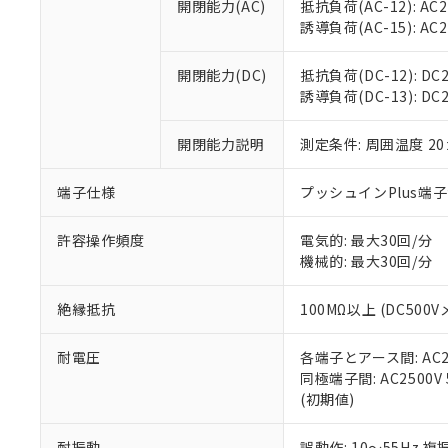
開閉能力(AC)
抵抗負荷(AC-12): AC24
オムロン制御
また当社は、
※2 環境保護使
誘導負荷(AC-15): AC24V
在庫状況およ
部品在庫の切り替
たしません。
－
在庫なし
す。
「ｅ」：有害物質
機器販売
開閉能力(DC)
抵抗負荷(DC-12): DC24
マイパーツ機
「10」：通常の
誘導負荷(DC-13): DC24
ている必要が
味します。
空
受注生産
お客様が当ウ
※3 非含有証明
「－」：未確認で
白
が、当社の製
開閉能力説明
測定条件: 周囲温度 2
さい。
下記の非含有証明
※当社の共同
端子仕様
プッシュインPlus端
いる法人を指
EU RoHS指令（
51物質の非含有証
許容操作頻度
電気的: 最大30回/分
※本証明書は発行
機械的: 最大30回/分
また、RoHS指
混在することから
絶縁抵抗
100MΩ以上 (DC5
既に当社にて対応
り割愛しておりま
耐電圧
各端子とアース間: AC250
同極端子間: AC2500V
(初期値)
耐振動
誤動作: 10～55Hz 複