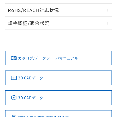
ログイン/会員登録いただくと、CADデータをダウンロー
RoHS/REACH対応状況
ドすることができます。
情報更新：2026/7/29
規格認証/適合状況
ログイン/会員登録
EU RoHS
注意事項・凡例
UL認証
CSA認証
CEマーキング
Yes
Yes
Yes
対応状況
対応予定月
※1
※2
ダウンロードデータをご利用いただく前に、以下を必ずお読
みください。
カタログ/データシート/マニュアル
対応済み
ソフトウェアの使用条件
LR型式承認
DNV型式承認
BV型式承認
KR型式承
（イギリス
（ノルウェー
（フランス
（韓国
船舶規格）
船舶規格）
船舶規格）
船舶規格
中国 RoHS
注意事項・凡例
2D CADデータ
No
No
No
No
中国 RoHS表
※1 ※2
3D CADデータ
この製品の規格認証/適合状況ページへ
Pb
Hg
Cd
Cr(VI)
その他の認証はこちらのページからご検索ください