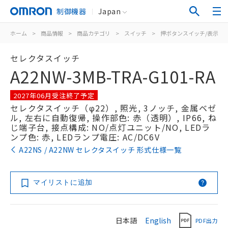
制御機器
Japan
ホーム
>
商品情報
>
商品カテゴリ
>
スイッチ
>
押ボタンスイッチ/表示灯
セレクタスイッチ
A22NW-3MB-TRA-G101-RA
2027年06月受注終了予定
セレクタスイッチ（φ22）, 照光, 3ノッチ, 金属ベゼ
ル, 左右に自動復帰, 操作部色: 赤（透明）, IP66, ね
じ端子台, 接点構成: NO/点灯ユニット/NO, LEDラ
ンプ色: 赤, LEDランプ電圧: AC/DC6V
A22NS / A22NW セレクタスイッチ 形式仕様一覧
マイリストに追加
日本語
English
PDF出力