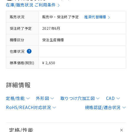
在庫/販売状況 ご利用条件
販売状況
販売中・受注終了予定
推奨代替機種
受注終了予定
2027年6月
機種区分
受注生産機種
在庫状況
標準価格(税別)
¥ 2,650
詳細情報
定格/性能
外形図
取りつけ穴加工図
CAD
RoHS/REACH対応状況
規格認証/適合状況
定格/性能