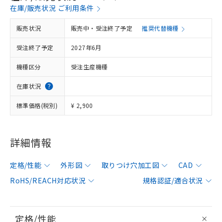
在庫/販売状況 ご利用条件
販売状況
販売中・受注終了予定
推奨代替機種
受注終了予定
2027年6月
機種区分
受注生産機種
在庫状況
標準価格(税別)
¥ 2,900
詳細情報
定格/性能
外形図
取りつけ穴加工図
CAD
RoHS/REACH対応状況
規格認証/適合状況
定格/性能