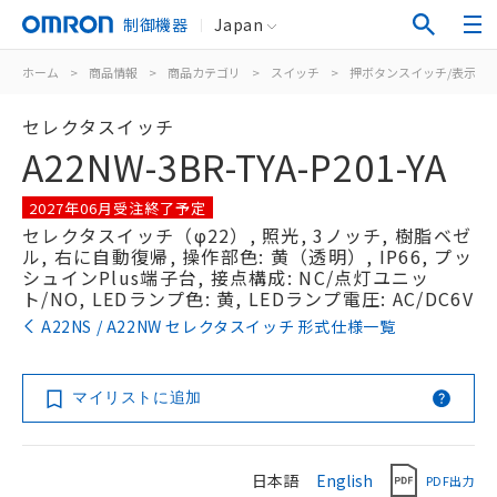
制御機器
Japan
ホーム
>
商品情報
>
商品カテゴリ
>
スイッチ
>
押ボタンスイッチ/表示灯
セレクタスイッチ
A22NW-3BR-TYA-P201-YA
2027年06月受注終了予定
セレクタスイッチ（φ22）, 照光, 3ノッチ, 樹脂ベゼ
ル, 右に自動復帰, 操作部色: 黄（透明）, IP66, プッ
シュインPlus端子台, 接点構成: NC/点灯ユニッ
ト/NO, LEDランプ色: 黄, LEDランプ電圧: AC/DC6V
A22NS / A22NW セレクタスイッチ 形式仕様一覧
マイリストに追加
日本語
English
PDF出力