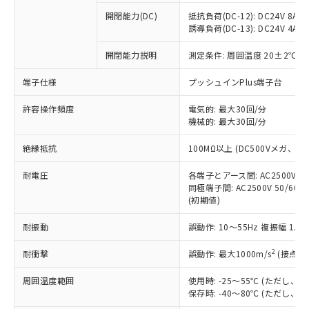
※1 中国RoHS○×表
非含有の対応状況を調査中または確認中の
商品の当社在庫状況および標準価格
開閉能力(DC)
抵抗負荷(DC-12): DC24V 8A/DC
商品です。
(税抜)を提供させていただくもので
誘導負荷(DC-13): DC24V 4A/DC
「○」：最大均質材料含有率が中国RoHSの
非該当品：ライセンス料など無形物で、有
す。
基準値以下であることを示します。
害物質有無と関係のない商品です。
開閉能力説明
測定条件: 周囲温度 20±2℃、
当社制御機器事業取扱商品の中には、
「×」：最大均質材料含有率が中国RoHSの
仕入先様の事情により、非含有部品として
本サービスの対象外となる商品もある
基準値を超えていることを示します。
いたものが、含有品と判明した場合などや
当社は、これら貴社製品のうち、外国
端子仕様
プッシュインPlus端子台
ことをご了承ください。
「－」：未確認です。当社販売部門へお問
むを得ず変更することがあります。
為替および外国貿易法に定める商品
在庫状況および標準価格照会結果は、
い合わせください。
許容操作頻度
電気的: 最大30回/分
（以下｢規制貨物等」という）を輸出
記載している更新日時点での社内デー
機械的: 最大30回/分
*EU RoHS指令（10物質）：
または国外への提供する場合は、日本
記
タに基づき作成されるものであり、閲
説明
鉛(Pb) 1000ppm以下、 水銀(Hg) 1000ppm以下、 カド
*中国RoHS10物質の基準値 (GB/T26572)：
国政府の輸出許可(または役務取引許
号
覧された時点での実際の在庫および標
ミウム(Cd) 100ppm以下、
Pb(鉛) :1000ppm、 Hg(水銀) : 1000ppm、 Cd(カドミウ
絶縁抵抗
100MΩ以上 (DC500Vメガ、
可)を取得するなどの必要な手続きを
六価クロム(Cr(Ⅵ)) 1000ppm以下、ポリ臭化ビフェニル
ム) : 100ppm、
準価格とは異なる場合があることをご
類(PBB) 1000ppm以下、ポリ臭化ジフェニルエーテル類
Cr(Ⅵ)(六価クロム) : 1000ppm、 PBBs(ポリ臭化ビフェ
とります。
了承ください。
(PBDE) 1000ppm以下、フタル酸ビス(2-エチルヘキシ
耐電圧
各端子とアース間: AC2500V 50/
○
一定数以上の在庫あり
ニル類) : 1000ppm、 PBDEs(ポリ臭化ジフェニルエーテ
当社は規制貨物を破棄する場合は、完
ル) (DEHP)(別名：DOP) 1000ppm以下、フタル酸ブチ
正式な納期状況および標準価格はお客
ル類) : 1000ppm、
同極端子間: AC2500V 50/60
ルベンジル（BBP） 1000ppm以下、フタル酸ジブチル
全に破砕するなど、違法に輸出されな
DBP(フタル酸ジブチル) : 1000ppm、 DIBP(フタル酸ジ
(初期値)
様のお取引先、またはお客様担当のオ
（DBP） 1000ppm以下、フタル酸ジイソブチル
イソブチル) : 1000ppm、 BBP(フタル酸ブチルベンジ
△
一定数には満たないが在庫あり
いよう必要な手段を講じます。
ムロン制御機器販売店・当社販売員に
(DIBP) 1000ppm以下
ル) : 1000ppm、
当社は貴社製品を、核兵器、ミサイ
但し、RoHS指令で産業用監視および制御機器に対する
耐振動
誤動作: 10～55Hz 複振幅 1.
DEHP(フタル酸ビス(2-エチルヘキシル)) : 1000ppm
ご相談ください。
適用除外項目は除く。
ル、化学兵器、生物兵器またはその他
－
在庫なし(最新の在庫状況につ
オムロン制御機器販売店や当社販売拠
フタル酸エステル類の４物質については閾値を超える意
2
耐衝撃
誤動作: 最大1000m/s
(接点開
武器並びにこれらの製造装置等に一切
いては、お客様のお取引先、ま
図的な使用がないことを確認しています。
点は「
販売ネットワーク
」をご確認
※2 環境保護使用期限
使用いたしません。
たはお客様担当のオムロン制御
ください。
周囲温度範囲
使用時: -25～55℃ (ただし
当社は、貴社製品を第三者に販売する
機器販売店・当社販売員にご確
在庫状況および標準価格結果を当社の
保存時: -40～80℃ (ただし
※2 対応予定月
「ｅ」：有害物質（10物質）のすべてが基
場合は、上記1、2および3の内容を当
認ください)
事前の承諾なく第三者に漏洩または開