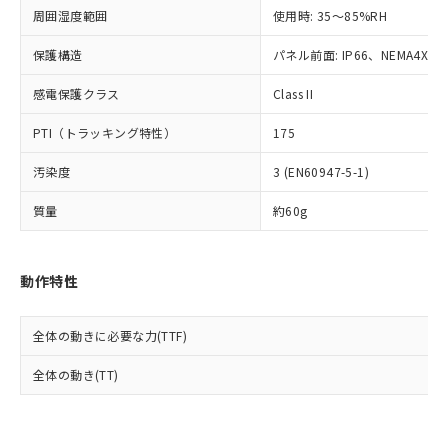
準値以下であることを示します。
該第三者に通知します。また当社は、
示しないようお願いします。
周囲湿度範囲
使用時: 35～85%RH
部品在庫の切り替え状況などにより、予定
「10」：通常の使用状況下において有害物
販売先および販売に係わる関係者が違
マイパーツ機能（部品リスト作成サー
空
受注生産機種、また在庫状況の
月が前後することがあります。
質が外部に漏えいし、環境に深刻な影響を
法に輸出するおそれがある場合は、取
ビス）をご利用いただくには、I-Web
保護構造
パネル前面: IP66、NEMA4X, N
白
情報を公開していない機種
及ぼさない年数を意味します。
り引きをいたしません。
メンバーズにご登録されている必要が
「－」：未確認です。当社販売部門へお問
感電保護クラス
Class II
あります。
い合わせください。
お客様が当ウェブサイト上で当社にご
※3 非含有証明書ダウンロード
PTI（トラッキング特性）
175
登録された部品リストについて、当社
および当社の共同利用者が、当社の製
下記の非含有証明書をダウンロードするこ
汚染度
3 (EN60947-5-1)
品・サービスに関するお客様との取
とができます。
合意する
キャンセル
引・商談に必要な範囲で利用すること
質量
約60g
をご了承ください。
EU RoHS指令（10物質）の非含有証明書
※当社の共同利用者とは、
"個人情報
51物質の非含有証明書（当社基準）
の共同利用に関して"
の「1.共同利
※本証明書は発行日時点で非含有を証明す
動作特性
用者の範囲」に記載されている法人を
るもので、過去に遡って非含有を証明する
指します。
ものではありません。
全体の動きに必要な力(TTF)
また、RoHS指令のフタル酸エステル類４
物質の対応では、対応完了までの期間は出
全体の動き(TT)
荷製品に未対応品が混在することから備考
欄に対応日を記載しておりました。
既に当社にて対応品への在庫切替を完了
していることから、特段のことがない限