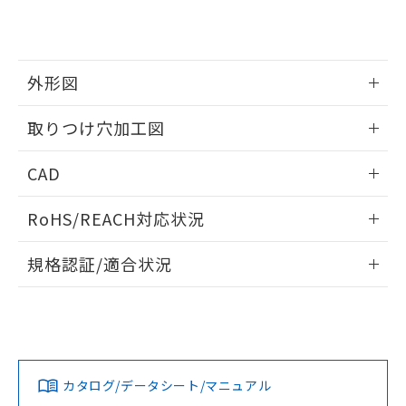
り、2022年1月12日より割愛しておりま
す。
外形図
情報更新：2026/05/21
取りつけ穴加工図
情報更新：2026/05/21
CAD
ログイン/会員登録いただくと、CADデータをダウンロー
RoHS/REACH対応状況
ドすることができます。
情報更新：2026/7/29
規格認証/適合状況
ログイン/会員登録
EU RoHS
注意事項・凡例
A22NW-3BR-TYA-P201-YAについての規格認証/適合状況に
ついては、「カスタマーサポートセンタ お客様相談室」また
は貴社担当オムロン営業員または販売店にお問い合わせくだ
対応状況
対応予定月
※1
※2
さい。
ダウンロードデータをご利用いただく前に、以下を必ずお読
みください。
カタログ/データシート/マニュアル
対応済み
ソフトウェアの使用条件
お問い合わせ