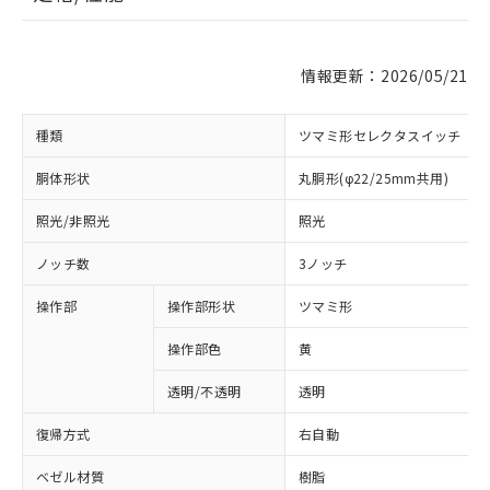
情報更新：2026/05/21
種類
ツマミ形セレクタスイッチ
胴体形状
丸胴形(φ22/25mm共用)
照光/非照光
照光
ノッチ数
3ノッチ
操作部
操作部形状
ツマミ形
操作部色
黄
透明/不透明
透明
復帰方式
右自動
ベゼル材質
樹脂