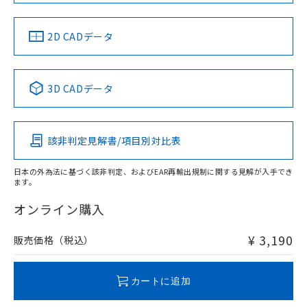
中国 RoHS
注意事項・凡例
2D CADデータ
中国 RoHS表
※1 ※2
3D CADデータ
Pb
Hg
Cd
Cr(VI)
該非判定見解書/項目別対比表
X
O
O
O
日本の外為法に基づく該非判定、およびEAR再輸出規制に関する見解が入手でき
ます。
"対応済み"や非含有の記載がされた商品であっても、流通
在庫等で未対応品が混在する可能性があります。
オンライン購入
非含有品が必要な際は、弊社営業部門もしくは販売店へお
問い合わせください。
¥ 3,190
販売価格（税込）
この製品のRoHS/REACH対応状況ページへ
カートに追加