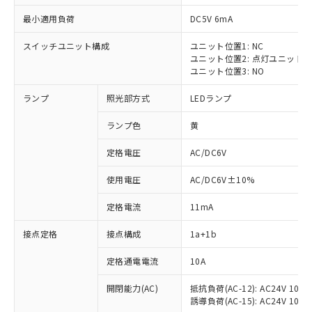
最小適用負荷
DC5V 6mA
スイッチユニット構成
ユニット位置1: NC
ユニット位置2: 点灯ユニット
ユニット位置3: NO
ランプ
照光部方式
LEDランプ
ランプ色
黄
※1 対応状況
定格電圧
AC/DC6V
対応済み：EU RoHS指令（10物質）の
使用電圧
AC/DC6V±10%
非含有に対応した製品が提供可能な商品で
す。
定格電流
11mA
対応予定：EU RoHS指令（10物質）の非含
ご利用条件
有に対応した製品に切り替える予定のある
接点定格
接点構成
1a+1b
商品です。
対応予定なし：EU RoHS指令（10物質）の
定格通電電流
10A
以下の条件をお読みいただき、同意のうえ
非含有に非対応の商品で、対応品を出す予
ご利用ください。
定はありません。
開閉能力(AC)
抵抗負荷(AC-12): AC24V 10A/A
誘導負荷(AC-15): AC24V 10A/AC
調査・確認中：EU RoHS指令（10物質）の
本サービスは、当社制御機器事業取扱