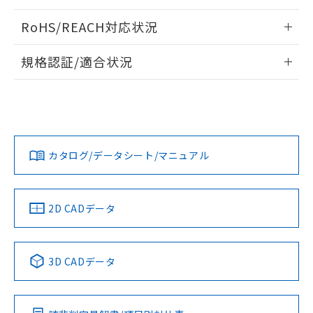
ログイン/会員登録いただくと、CADデータをダウンロー
RoHS/REACH対応状況
ドすることができます。
情報更新：2026/7/29
規格認証/適合状況
ログイン/会員登録
EU RoHS
注意事項・凡例
A22NW-3BR-TWA-P202-YAについての規格認証/適合状況に
ついては、「カスタマーサポートセンタ お客様相談室」また
は貴社担当オムロン営業員または販売店にお問い合わせくだ
対応状況
対応予定月
※1
※2
さい。
ダウンロードデータをご利用いただく前に、以下を必ずお読
みください。
カタログ/データシート/マニュアル
対応済み
ソフトウェアの使用条件
お問い合わせ
中国 RoHS
注意事項・凡例
2D CADデータ
中国 RoHS表
※1 ※2
3D CADデータ
Pb
Hg
Cd
Cr(VI)