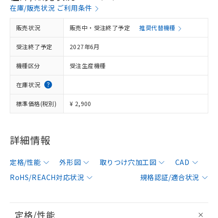
在庫/販売状況 ご利用条件
販売状況
販売中・受注終了予定
推奨代替機種
受注終了予定
2027年6月
機種区分
受注生産機種
在庫状況
標準価格(税別)
¥ 2,900
詳細情報
定格/性能
外形図
取りつけ穴加工図
CAD
RoHS/REACH対応状況
規格認証/適合状況
定格/性能