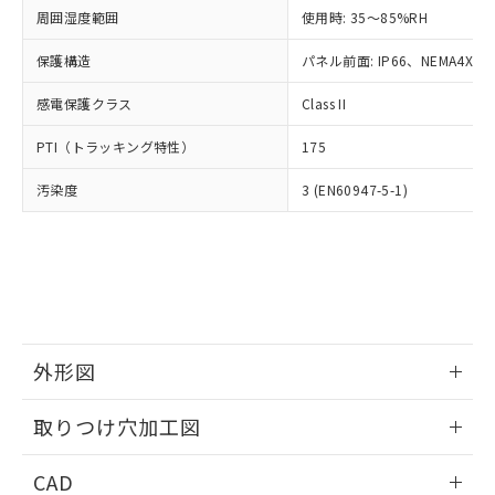
い合わせください。
お客様が当ウェブサイト上で当社にご
周囲湿度範囲
使用時: 35～85%RH
※3 非含有証明書ダウンロード
登録された部品リストについて、当社
保護構造
パネル前面: IP66、NEMA4X, N
および当社の共同利用者が、当社の製
下記の非含有証明書をダウンロードするこ
品・サービスに関するお客様との取
とができます。
感電保護クラス
Class II
合意する
キャンセル
引・商談に必要な範囲で利用すること
をご了承ください。
EU RoHS指令（10物質）の非含有証明書
PTI（トラッキング特性）
175
※当社の共同利用者とは、
"個人情報
51物質の非含有証明書（当社基準）
の共同利用に関して"
の「1.共同利
汚染度
3 (EN60947-5-1)
※本証明書は発行日時点で非含有を証明す
用者の範囲」に記載されている法人を
るもので、過去に遡って非含有を証明する
指します。
ものではありません。
また、RoHS指令のフタル酸エステル類４
物質の対応では、対応完了までの期間は出
荷製品に未対応品が混在することから備考
欄に対応日を記載しておりました。
既に当社にて対応品への在庫切替を完了
外形図
していることから、特段のことがない限
り、2022年1月12日より割愛しておりま
情報更新：2026/05/21
取りつけ穴加工図
す。
情報更新：2026/05/21
CAD