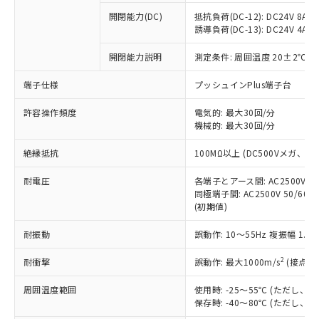
本サービスの対象外となる商品もある
基準値を超えていることを示します。
いたものが、含有品と判明した場合などや
当社は、これら貴社製品のうち、外国
ことをご了承ください。
開閉能力(DC)
抵抗負荷(DC-12): DC24V 8A/DC
「－」：未確認です。当社販売部門へお問
むを得ず変更することがあります。
為替および外国貿易法に定める商品
誘導負荷(DC-13): DC24V 4A/DC
在庫状況および標準価格照会結果は、
い合わせください。
（以下｢規制貨物等」という）を輸出
記載している更新日時点での社内デー
*EU RoHS指令（10物質）：
または国外への提供する場合は、日本
開閉能力説明
測定条件: 周囲温度 20±2℃、
記
タに基づき作成されるものであり、閲
説明
鉛(Pb) 1000ppm以下、 水銀(Hg) 1000ppm以下、 カド
*中国RoHS10物質の基準値 (GB/T26572)：
国政府の輸出許可(または役務取引許
号
覧された時点での実際の在庫および標
ミウム(Cd) 100ppm以下、
Pb(鉛) :1000ppm、 Hg(水銀) : 1000ppm、 Cd(カドミウ
端子仕様
プッシュインPlus端子台
可)を取得するなどの必要な手続きを
六価クロム(Cr(Ⅵ)) 1000ppm以下、ポリ臭化ビフェニル
ム) : 100ppm、
準価格とは異なる場合があることをご
類(PBB) 1000ppm以下、ポリ臭化ジフェニルエーテル類
Cr(Ⅵ)(六価クロム) : 1000ppm、 PBBs(ポリ臭化ビフェ
とります。
了承ください。
(PBDE) 1000ppm以下、フタル酸ビス(2-エチルヘキシ
○
一定数以上の在庫あり
ニル類) : 1000ppm、 PBDEs(ポリ臭化ジフェニルエーテ
許容操作頻度
電気的: 最大30回/分
当社は規制貨物を破棄する場合は、完
ル) (DEHP)(別名：DOP) 1000ppm以下、フタル酸ブチ
正式な納期状況および標準価格はお客
ル類) : 1000ppm、
機械的: 最大30回/分
ルベンジル（BBP） 1000ppm以下、フタル酸ジブチル
全に破砕するなど、違法に輸出されな
DBP(フタル酸ジブチル) : 1000ppm、 DIBP(フタル酸ジ
様のお取引先、またはお客様担当のオ
（DBP） 1000ppm以下、フタル酸ジイソブチル
イソブチル) : 1000ppm、 BBP(フタル酸ブチルベンジ
△
一定数には満たないが在庫あり
いよう必要な手段を講じます。
ムロン制御機器販売店・当社販売員に
(DIBP) 1000ppm以下
ル) : 1000ppm、
絶縁抵抗
100MΩ以上 (DC500Vメガ、
当社は貴社製品を、核兵器、ミサイ
但し、RoHS指令で産業用監視および制御機器に対する
DEHP(フタル酸ビス(2-エチルヘキシル)) : 1000ppm
ご相談ください。
適用除外項目は除く。
ル、化学兵器、生物兵器またはその他
－
在庫なし(最新の在庫状況につ
オムロン制御機器販売店や当社販売拠
耐電圧
各端子とアース間: AC2500V 50/
フタル酸エステル類の４物質については閾値を超える意
武器並びにこれらの製造装置等に一切
いては、お客様のお取引先、ま
図的な使用がないことを確認しています。
同極端子間: AC2500V 50/60
点は「
販売ネットワーク
」をご確認
※2 環境保護使用期限
使用いたしません。
(初期値)
たはお客様担当のオムロン制御
ください。
当社は、貴社製品を第三者に販売する
機器販売店・当社販売員にご確
在庫状況および標準価格結果を当社の
※2 対応予定月
「ｅ」：有害物質（10物質）のすべてが基
耐振動
誤動作: 10～55Hz 複振幅 1.
場合は、上記1、2および3の内容を当
認ください)
事前の承諾なく第三者に漏洩または開
準値以下であることを示します。
該第三者に通知します。また当社は、
示しないようお願いします。
2
耐衝撃
誤動作: 最大1000m/s
(接点開
部品在庫の切り替え状況などにより、予定
「10」：通常の使用状況下において有害物
販売先および販売に係わる関係者が違
マイパーツ機能（部品リスト作成サー
空
受注生産機種、また在庫状況の
月が前後することがあります。
質が外部に漏えいし、環境に深刻な影響を
法に輸出するおそれがある場合は、取
ビス）をご利用いただくには、I-Web
白
情報を公開していない機種
周囲温度範囲
使用時: -25～55℃ (ただし
及ぼさない年数を意味します。
り引きをいたしません。
メンバーズにご登録されている必要が
保存時: -40～80℃ (ただし
「－」：未確認です。当社販売部門へお問
あります。