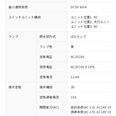
最小適用負荷
DC5V 6mA
スイッチユニット構成
ユニット位置1: NC
ユニット位置2: 点灯ユニット
※1 対応状況
ユニット位置3: NC
ランプ
照光部方式
LEDランプ
対応済み：EU RoHS指令（10物質）の
非含有に対応した製品が提供可能な商品で
ランプ色
黄
す。
対応予定：EU RoHS指令（10物質）の非含
定格電圧
AC/DC6V
ご利用条件
有に対応した製品に切り替える予定のある
商品です。
使用電圧
AC/DC6V±10%
対応予定なし：EU RoHS指令（10物質）の
以下の条件をお読みいただき、同意のうえ
非含有に非対応の商品で、対応品を出す予
定格電流
11mA
ご利用ください。
定はありません。
調査・確認中：EU RoHS指令（10物質）の
接点定格
接点構成
2b
本サービスは、当社制御機器事業取扱
※1 中国RoHS○×表
非含有の対応状況を調査中または確認中の
商品の当社在庫状況および標準価格
定格通電電流
10A
商品です。
(税抜)を提供させていただくもので
「○」：最大均質材料含有率が中国RoHSの
非該当品：ライセンス料など無形物で、有
す。
開閉能力(AC)
抵抗負荷(AC-12): AC24V 10A/A
基準値以下であることを示します。
害物質有無と関係のない商品です。
当社制御機器事業取扱商品の中には、
誘導負荷(AC-15): AC24V 10A/AC
「×」：最大均質材料含有率が中国RoHSの
仕入先様の事情により、非含有部品として