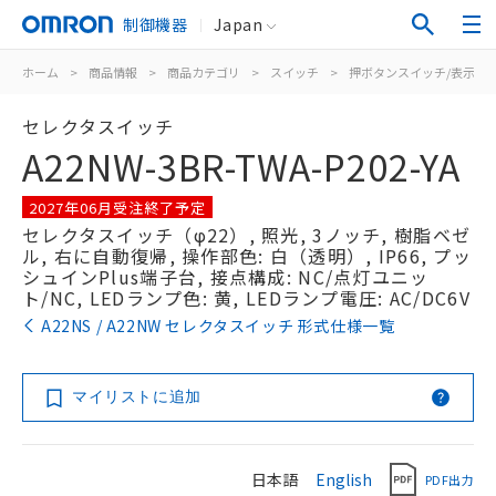
制御機器
Japan
ホーム
>
商品情報
>
商品カテゴリ
>
スイッチ
>
押ボタンスイッチ/表示灯
セレクタスイッチ
A22NW-3BR-TWA-P202-YA
2027年06月受注終了予定
セレクタスイッチ（φ22）, 照光, 3ノッチ, 樹脂ベゼ
ル, 右に自動復帰, 操作部色: 白（透明）, IP66, プッ
シュインPlus端子台, 接点構成: NC/点灯ユニッ
ト/NC, LEDランプ色: 黄, LEDランプ電圧: AC/DC6V
A22NS / A22NW セレクタスイッチ 形式仕様一覧
マイリストに追加
日本語
English
PDF出力