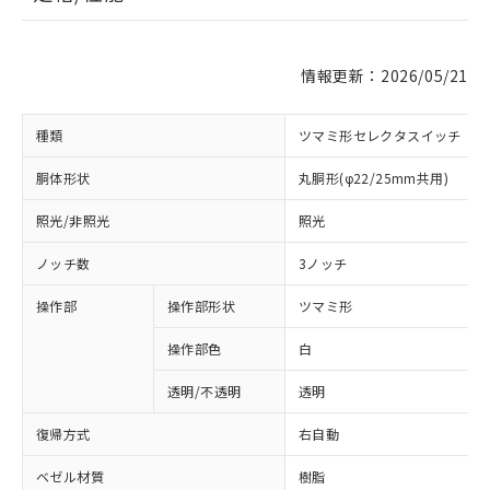
情報更新：2026/05/21
種類
ツマミ形セレクタスイッチ
胴体形状
丸胴形(φ22/25mm共用)
照光/非照光
照光
ノッチ数
3ノッチ
操作部
操作部形状
ツマミ形
操作部色
白
透明/不透明
透明
復帰方式
右自動
ベゼル材質
樹脂