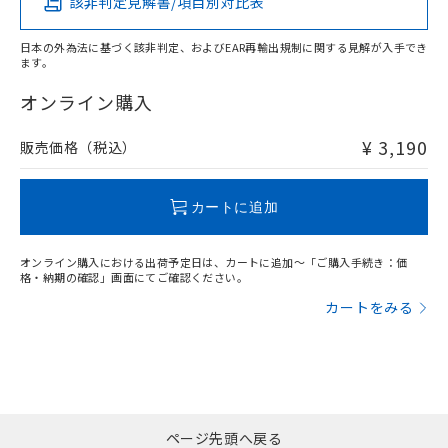
該非判定見解書/項目別対比表
X
O
O
O
日本の外為法に基づく該非判定、およびEAR再輸出規制に関する見解が入手でき
ます。
"対応済み"や非含有の記載がされた商品であっても、流通
在庫等で未対応品が混在する可能性があります。
オンライン購入
非含有品が必要な際は、弊社営業部門もしくは販売店へお
問い合わせください。
¥ 3,190
販売価格（税込）
この製品のRoHS/REACH対応状況ページへ
カートに追加
オンライン購入における出荷予定日は、カートに追加～「ご購入手続き：価
格・納期の確認」画面にてご確認ください。
カートをみる
ページ先頭へ戻る