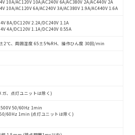
V 10A/AC120V 10A/AC240V 6A/AC380V 2A/AC440V 2A
機器販売店や当社販売拠点は「
販売ネットワーク
」をご確認くだ
販売先および販売に係わる関係者が違法に輸出するおそれがある場
用期限
 10A/AC120V 6A/AC240V 3A/AC380V 1.9A/AC440V 1.6A
び標準価格結果を当社の事前の承諾なく第三者に漏洩または開示し
え状況などにより、予定月が前後することがあります。
(最新の在庫状況については、お客様のお取引先、またはお客様担当
（10物質）のすべてが基準値以下であることを示します。
店・当社販売員にご確認ください)
V 8A/DC120V 2.2A/DC240V 1.1A
能（部品リスト作成サービス）をご利用いただくには、I-Webメン
使用状況下において有害物質が外部に漏えいし、環境に深刻な影響を
V 4A/DC120V 1.1A/DC240V 0.55A
あります。
機種、また在庫状況の情報を公開していない機種
ェブサイト上で当社にご登録された部品リストについて、当社およ
書ダウンロード
す。当社販売部門へお問い合わせください。
品・サービスに関するお客様との取引・商談に必要な範囲で利用す
0±2℃、周囲湿度 65±5%RH、操作ひん度 30回/min
合意する
キャンセル
書をダウンロードすることができます。
利用者とは、
"個人情報の共同利用に関して"
の「1.共同利用者の
します。
10物質）の非含有証明書
明書（当社基準）
日時点で非含有を証明するもので、過去に遡って非含有を証明するも
令のフタル酸エステル類４物質の対応では、対応完了までの期間は出
備考欄に対応日を記載しておりました。
00Vメガ、点灯ユニットは除く)
品への在庫切替を完了していることから、特段のことがない限り、20
す。
0V 50/60Hz 1min
 50/60Hz 1min (点灯ユニットは除く)
振幅 1.5mm (接点開離1ms以内)