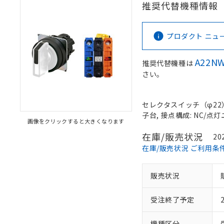
推奨代替機種情報
プロダクト ニュース 
A22NW
推奨代替機種は
さい。
セレクタスイッチ（φ22）,
子台, 接点構成: NC/点灯ユ
画像をクリックすると大きくなります
在庫/販売状況
20
在庫/販売状況 ご利用条
販売状況
受注終了予定
機種区分