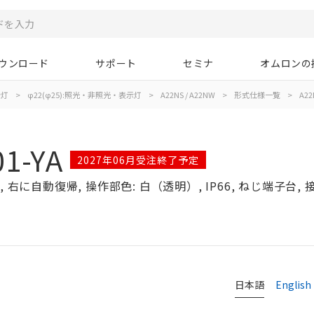
ウンロード
サポート
セミナ
オムロンの
示灯
>
φ22(φ25):照光・非照光・表示灯
>
A22NS / A22NW
>
形式仕様一覧
>
A22
1-YA
2027年06月受注終了予定
右に自動復帰, 操作部色: 白（透明）, IP66, ねじ端子台, 接点
日本語
English