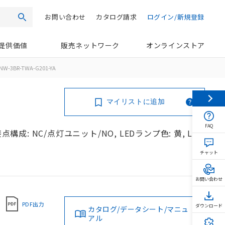
お問い合わせ
カタログ請求
ログイン/新規登録
検索
提供価値
販売ネットワーク
オンラインストア
NW-3BR-TWA-G201-YA
マイリストに追加
FAQ
構成: NC/点灯ユニット/NO, LEDランプ色: 黄, LED
チャット
お問い合わせ
PDF出力
ダウンロード
カタログ/データシート/マニュ
アル