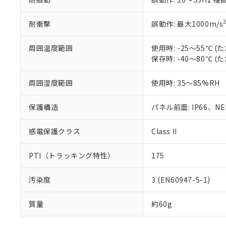
耐衝撃
誤動作: 最大1000m/s
周囲温度範囲
使用時: -25～55℃
保存時: -40～80℃
周囲湿度範囲
使用時: 35～85%RH
保護構造
パネル前面: IP66、NEM
感電保護クラス
Class II
PTI（トラッキング特性）
175
汚染度
3 (EN60947-5-1)
質量
約60g