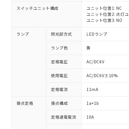
スイッチユニット構成
ユニット位置1: NC
ユニット位置2: 点灯
ユニット位置3: NO
※1 対応状況
ランプ
照光部方式
LEDランプ
対応済み：EU
対応予定：EU R
ランプ色
黄
対応予定なし：EU
調査・確認中：EU
ご利用条件
定格電圧
AC/DC6V
非該当品：ライセ
※1 中国RoHS
仕入先様の事情に
があります。
以下の条件をお読
使用電圧
AC/DC6V±10%
「○」：最大均質
「×」：最大均質
本サービスは
当社は、これ
*EU RoHS指令（10物
定格電流
11mA
「－」：未確認で
鉛(Pb) 1000ppm以下、
くものです。
う）を輸出ま
記
説明
六価クロム(Cr(Ⅵ)) 1
当社制御機器
などの必要な
フタル酸ビス(2-エチルヘ
号
*中国RoHS10物質の基準値 
接点定格
接点構成
1a+1b
ル（DBP） 1000ppm
在庫状況およ
当社は規制貨
Pb(鉛) :1000ppm、 Hg
但し、RoHS指令で産
のであり、閲
ます。
Cr(Ⅵ)(六価クロム) : 
フタル酸エステル類の４
○
一定数以
DBP(フタル酸ジブチル) :
い。
当社は貴社製
定格通電電流
10A
DEHP(フタル酸ビス(2-エ
正式な納期状
置等に一切使
当社販売員に
※2 対応予定月
△
一定数に
当社は、貴社