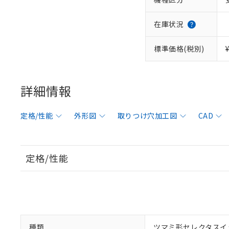
在庫状況
標準価格(税別)
詳細情報
定格/性能
外形図
取りつけ穴加工図
CAD
定格/性能
種類
ツマミ形セレクタスイ