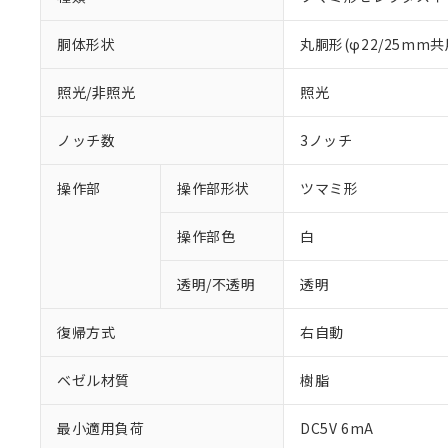
胴体形状
丸胴形(φ22/25mm共
照光/非照光
照光
ノッチ数
3ノッチ
操作部
操作部形状
ツマミ形
操作部色
白
透明/不透明
透明
復帰方式
右自動
ベゼル材質
樹脂
最小適用負荷
DC5V 6mA