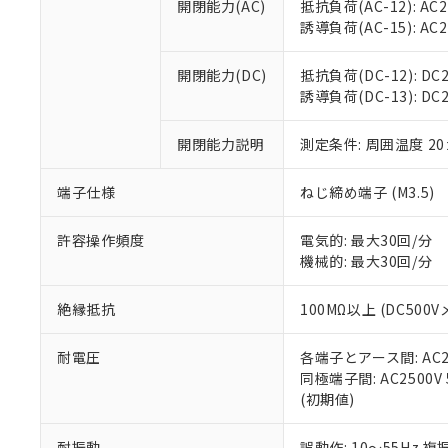
開閉能力(AC)
抵抗負荷(AC-12): AC24
オムロン制御
また当社は、
※2 環境保護使
誘導負荷(AC-15): AC24V
在庫状況およ
部品在庫の切り替
たしません。
－
在庫なし
す。
「ｅ」：有害物質
機器販売
開閉能力(DC)
抵抗負荷(DC-12): DC24
マイパーツ機
「10」：通常の
誘導負荷(DC-13): DC24
ている必要が
味します。
空
受注生産
お客様が当ウ
※3 非含有証明
「－」：未確認で
白
が、当社の製
開閉能力説明
測定条件: 周囲温度 2
さい。
下記の非含有証明
※当社の共同
端子仕様
ねじ締め端子 (M3.5)
いる法人を指
EU RoHS指令（
51物質の非含有証
許容操作頻度
電気的: 最大30回/分
※本証明書は発行
機械的: 最大30回/分
また、RoHS指
混在することから
絶縁抵抗
100MΩ以上 (DC5
既に当社にて対応
り割愛しておりま
耐電圧
各端子とアース間: AC250
同極端子間: AC2500V
(初期値)
耐振動
誤動作: 10～55Hz 複