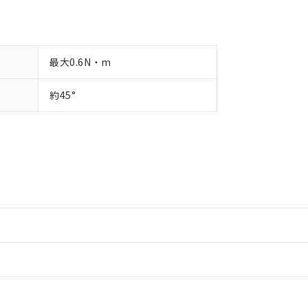
最大0.6N・m
約45°
情報更新：2
情報更新：2