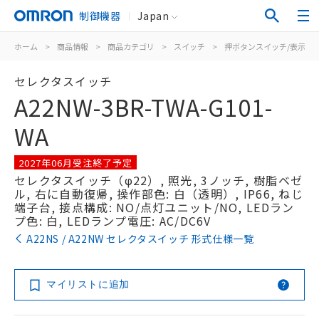
制御機器
Japan
ホーム
>
商品情報
>
商品カテゴリ
>
スイッチ
>
押ボタンスイッチ/表示灯
セレクタスイッチ
A22NW-3BR-TWA-G101-
WA
2027年06月受注終了予定
セレクタスイッチ（φ22）, 照光, 3ノッチ, 樹脂ベゼ
ル, 右に自動復帰, 操作部色: 白（透明）, IP66, ねじ
端子台, 接点構成: NO/点灯ユニット/NO, LEDラン
プ色: 白, LEDランプ電圧: AC/DC6V
A22NS / A22NW セレクタスイッチ 形式仕様一覧
マイリストに追加