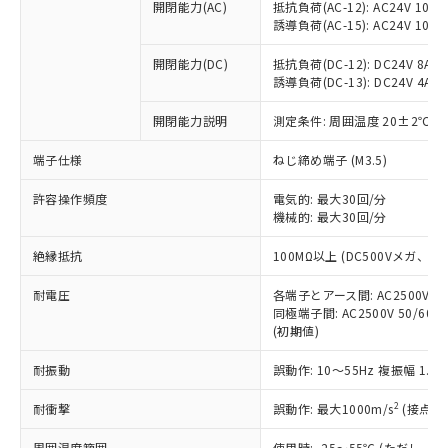
当社制御機器事業取扱商品の中には、
開閉能力(AC)
抵抗負荷(AC-12): AC24V 10A/A
「×」：最大均質材料含有率が中国RoHSの
仕入先様の事情により、非含有部品として
本サービスの対象外となる商品もある
誘導負荷(AC-15): AC24V 10A/AC
基準値を超えていることを示します。
いたものが、含有品と判明した場合などや
当社は、これら貴社製品のうち、外国
ことをご了承ください。
「－」：未確認です。当社販売部門へお問
むを得ず変更することがあります。
為替および外国貿易法に定める商品
在庫状況および標準価格照会結果は、
開閉能力(DC)
抵抗負荷(DC-12): DC24V 8A/DC
い合わせください。
（以下｢規制貨物等」という）を輸出
誘導負荷(DC-13): DC24V 4A/DC
記載している更新日時点での社内デー
*EU RoHS指令（10物質）：
または国外への提供する場合は、日本
記
タに基づき作成されるものであり、閲
説明
鉛(Pb) 1000ppm以下、 水銀(Hg) 1000ppm以下、 カド
*中国RoHS10物質の基準値 (GB/T26572)：
国政府の輸出許可(または役務取引許
開閉能力説明
測定条件: 周囲温度 20±2℃、
号
覧された時点での実際の在庫および標
ミウム(Cd) 100ppm以下、
Pb(鉛) :1000ppm、 Hg(水銀) : 1000ppm、 Cd(カドミウ
可)を取得するなどの必要な手続きを
六価クロム(Cr(Ⅵ)) 1000ppm以下、ポリ臭化ビフェニル
ム) : 100ppm、
準価格とは異なる場合があることをご
類(PBB) 1000ppm以下、ポリ臭化ジフェニルエーテル類
端子仕様
Cr(Ⅵ)(六価クロム) : 1000ppm、 PBBs(ポリ臭化ビフェ
ねじ締め端子 (M3.5)
とります。
了承ください。
(PBDE) 1000ppm以下、フタル酸ビス(2-エチルヘキシ
○
一定数以上の在庫あり
ニル類) : 1000ppm、 PBDEs(ポリ臭化ジフェニルエーテ
当社は規制貨物を破棄する場合は、完
ル) (DEHP)(別名：DOP) 1000ppm以下、フタル酸ブチ
正式な納期状況および標準価格はお客
ル類) : 1000ppm、
許容操作頻度
電気的: 最大30回/分
ルベンジル（BBP） 1000ppm以下、フタル酸ジブチル
全に破砕するなど、違法に輸出されな
DBP(フタル酸ジブチル) : 1000ppm、 DIBP(フタル酸ジ
様のお取引先、またはお客様担当のオ
（DBP） 1000ppm以下、フタル酸ジイソブチル
機械的: 最大30回/分
イソブチル) : 1000ppm、 BBP(フタル酸ブチルベンジ
△
一定数には満たないが在庫あり
いよう必要な手段を講じます。
ムロン制御機器販売店・当社販売員に
(DIBP) 1000ppm以下
ル) : 1000ppm、
当社は貴社製品を、核兵器、ミサイ
但し、RoHS指令で産業用監視および制御機器に対する
DEHP(フタル酸ビス(2-エチルヘキシル)) : 1000ppm
ご相談ください。
絶縁抵抗
100MΩ以上 (DC500Vメガ、
適用除外項目は除く。
ル、化学兵器、生物兵器またはその他
－
在庫なし(最新の在庫状況につ
オムロン制御機器販売店や当社販売拠
フタル酸エステル類の４物質については閾値を超える意
武器並びにこれらの製造装置等に一切
いては、お客様のお取引先、ま
図的な使用がないことを確認しています。
点は「
販売ネットワーク
」をご確認
耐電圧
各端子とアース間: AC2500V 50/
※2 環境保護使用期限
使用いたしません。
たはお客様担当のオムロン制御
同極端子間: AC2500V 50/60
ください。
当社は、貴社製品を第三者に販売する
(初期値)
機器販売店・当社販売員にご確
在庫状況および標準価格結果を当社の
※2 対応予定月
「ｅ」：有害物質（10物質）のすべてが基
場合は、上記1、2および3の内容を当
認ください)
事前の承諾なく第三者に漏洩または開
準値以下であることを示します。
耐振動
誤動作: 10～55Hz 複振幅 1.
該第三者に通知します。また当社は、
示しないようお願いします。
部品在庫の切り替え状況などにより、予定
「10」：通常の使用状況下において有害物
販売先および販売に係わる関係者が違
マイパーツ機能（部品リスト作成サー
空
受注生産機種、また在庫状況の
2
耐衝撃
誤動作: 最大1000m/s
(接点開
月が前後することがあります。
質が外部に漏えいし、環境に深刻な影響を
法に輸出するおそれがある場合は、取
ビス）をご利用いただくには、I-Web
白
情報を公開していない機種
及ぼさない年数を意味します。
り引きをいたしません。
メンバーズにご登録されている必要が
周囲温度範囲
使用時: -25～55℃ (ただし