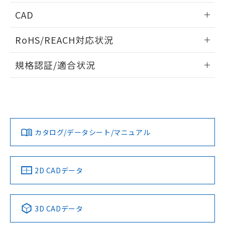
情報更新：2026/05/21
CAD
ログイン/会員登録いただくと、CADデータをダウンロー
RoHS/REACH対応状況
ドすることができます。
情報更新：2026/7/29
規格認証/適合状況
ログイン/会員登録
EU RoHS
注意事項・凡例
UL認証
CSA認証
CEマーキング
Yes
Yes
Yes
対応状況
対応予定月
※1
※2
ダウンロードデータをご利用いただく前に、以下を必ずお読
みください。
カタログ/データシート/マニュアル
対応済み
ソフトウェアの使用条件
LR型式承認
DNV型式承認
BV型式承認
KR型式承
（イギリス
（ノルウェー
（フランス
（韓国
船舶規格）
船舶規格）
船舶規格）
船舶規格
中国 RoHS
注意事項・凡例
2D CADデータ
No
No
No
No
中国 RoHS表
※1 ※2
3D CADデータ
この製品の規格認証/適合状況ページへ
Pb
Hg
Cd
Cr(VI)