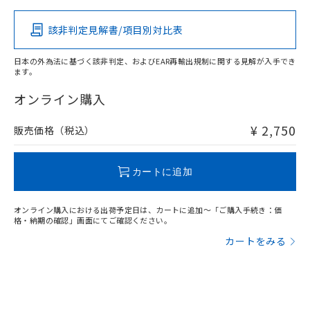
その他の認証はこちらのページからご検索ください
該非判定見解書/項目別対比表
X
O
O
O
日本の外為法に基づく該非判定、およびEAR再輸出規制に関する見解が入手でき
ます。
"対応済み"や非含有の記載がされた商品であっても、流通
在庫等で未対応品が混在する可能性があります。
オンライン購入
非含有品が必要な際は、弊社営業部門もしくは販売店へお
問い合わせください。
¥ 2,750
販売価格（税込）
この製品のRoHS/REACH対応状況ページへ
カートに追加
オンライン購入における出荷予定日は、カートに追加～「ご購入手続き：価
格・納期の確認」画面にてご確認ください。
カートをみる