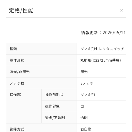
定格/性能
情報更新：2026/05/21
種類
ツマミ形セレクタスイッチ
胴体形状
丸胴形(φ22/25mm共用)
照光/非照光
照光
ノッチ数
3ノッチ
操作部
操作部形状
ツマミ形
操作部色
白
透明/不透明
透明
復帰方式
右自動