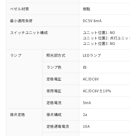
ベゼル材質
樹脂
最小適用負荷
DC5V 6mA
スイッチユニット構成
ユニット位置1: NO
※1 対応状況
ユニット位置2: 点灯ユニット
ユニット位置3: NO
対応済み：EU RoHS指令（10物質）の
ランプ
照光部方式
LEDランプ
非含有に対応した製品が提供可能な商品で
す。
ランプ色
白
対応予定：EU RoHS指令（10物質）の非含
ご利用条件
有に対応した製品に切り替える予定のある
定格電圧
AC/DC6V
商品です。
対応予定なし：EU RoHS指令（10物質）の
使用電圧
AC/DC6V±10%
以下の条件をお読みいただき、同意のうえ
非含有に非対応の商品で、対応品を出す予
ご利用ください。
定はありません。
定格電流
5mA
調査・確認中：EU RoHS指令（10物質）の
本サービスは、当社制御機器事業取扱
※1 中国RoHS○×表
非含有の対応状況を調査中または確認中の
接点定格
接点構成
2a
商品の当社在庫状況および標準価格
商品です。
(税抜)を提供させていただくもので
「○」：最大均質材料含有率が中国RoHSの
定格通電電流
10A
非該当品：ライセンス料など無形物で、有
す。
基準値以下であることを示します。
害物質有無と関係のない商品です。