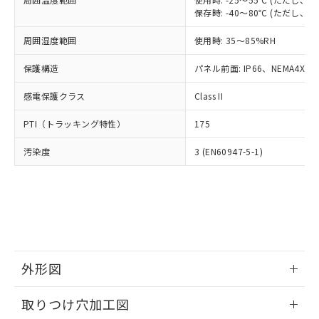
「－」：未確認です。当社販売部門へお問
あります。
保存時: -40～80℃ (ただし
い合わせください。
お客様が当ウェブサイト上で当社にご
※3 非含有証明書ダウンロード
登録された部品リストについて、当社
周囲湿度範囲
使用時: 35～85%RH
および当社の共同利用者が、当社の製
下記の非含有証明書をダウンロードするこ
保護構造
パネル前面: IP66、NEMA4X, N
品・サービスに関するお客様との取
とができます。
合意する
キャンセル
引・商談に必要な範囲で利用すること
感電保護クラス
Class II
をご了承ください。
EU RoHS指令（10物質）の非含有証明書
※当社の共同利用者とは、
"個人情報
PTI（トラッキング特性）
51物質の非含有証明書（当社基準）
175
の共同利用に関して"
の「1.共同利
※本証明書は発行日時点で非含有を証明す
用者の範囲」に記載されている法人を
汚染度
3 (EN60947-5-1)
るもので、過去に遡って非含有を証明する
指します。
ものではありません。
また、RoHS指令のフタル酸エステル類４
物質の対応では、対応完了までの期間は出
荷製品に未対応品が混在することから備考
欄に対応日を記載しておりました。
既に当社にて対応品への在庫切替を完了
していることから、特段のことがない限
外形図
り、2022年1月12日より割愛しておりま
す。
情報更新：2026/05/21
取りつけ穴加工図