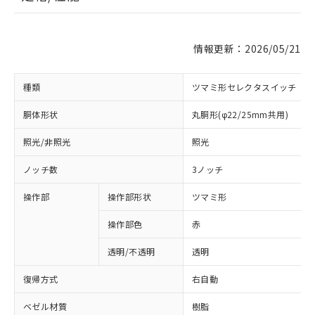
情報更新：2026/05/21
種類
ツマミ形セレクタスイッチ
胴体形状
丸胴形(φ22/25mm共用)
照光/非照光
照光
ノッチ数
3ノッチ
操作部
操作部形状
ツマミ形
操作部色
赤
透明/不透明
透明
復帰方式
右自動
ベゼル材質
樹脂