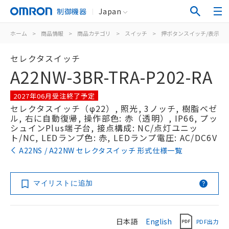
制御機器
Japan
ホーム
>
商品情報
>
商品カテゴリ
>
スイッチ
>
押ボタンスイッチ/表示灯
セレクタスイッチ
A22NW-3BR-TRA-P202-RA
2027年06月受注終了予定
セレクタスイッチ（φ22）, 照光, 3ノッチ, 樹脂ベゼ
ル, 右に自動復帰, 操作部色: 赤（透明）, IP66, プッ
シュインPlus端子台, 接点構成: NC/点灯ユニッ
ト/NC, LEDランプ色: 赤, LEDランプ電圧: AC/DC6V
A22NS / A22NW セレクタスイッチ 形式仕様一覧
マイリストに追加
日本語
English
PDF出力