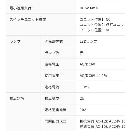
最小適用負荷
DC5V 6mA
スイッチユニット構成
ユニット位置1: NC
ユニット位置2: 点灯ユニット
※1 対応状況
ユニット位置3: NC
ランプ
照光部方式
LEDランプ
対応済み：EU RoHS指令（10物質）の
非含有に対応した製品が提供可能な商品で
ランプ色
赤
す。
対応予定：EU RoHS指令（10物質）の非含
定格電圧
AC/DC6V
ご利用条件
有に対応した製品に切り替える予定のある
商品です。
使用電圧
AC/DC6V±10%
対応予定なし：EU RoHS指令（10物質）の
以下の条件をお読みいただき、同意のうえ
非含有に非対応の商品で、対応品を出す予
定格電流
11mA
ご利用ください。
定はありません。
調査・確認中：EU RoHS指令（10物質）の
接点定格
接点構成
2b
本サービスは、当社制御機器事業取扱
※1 中国RoHS○×表
非含有の対応状況を調査中または確認中の
商品の当社在庫状況および標準価格
定格通電電流
10A
商品です。
(税抜)を提供させていただくもので
「○」：最大均質材料含有率が中国RoHSの
非該当品：ライセンス料など無形物で、有
す。
開閉能力(AC)
抵抗負荷(AC-12): AC24V 10A/A
基準値以下であることを示します。
害物質有無と関係のない商品です。
当社制御機器事業取扱商品の中には、
誘導負荷(AC-15): AC24V 10A/AC
「×」：最大均質材料含有率が中国RoHSの
仕入先様の事情により、非含有部品として