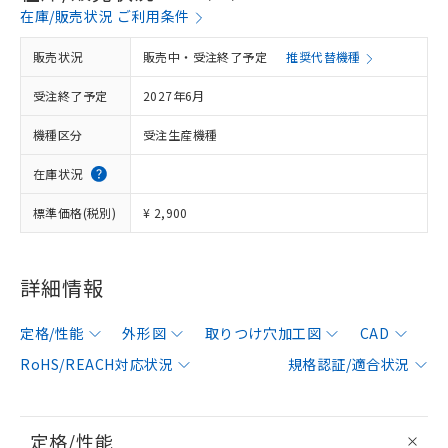
在庫/販売状況 ご利用条件
販売状況
販売中・受注終了予定
推奨代替機種
受注終了予定
2027年6月
機種区分
受注生産機種
在庫状況
標準価格(税別)
¥ 2,900
詳細情報
定格/性能
外形図
取りつけ穴加工図
CAD
RoHS/REACH対応状況
規格認証/適合状況
定格/性能