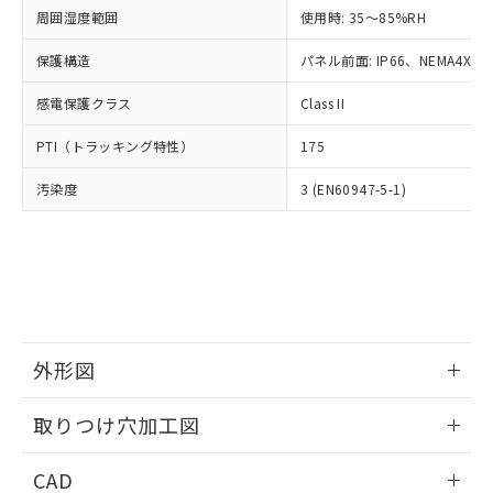
い合わせください。
お客様が当ウェブサイト上で当社にご
周囲湿度範囲
使用時: 35～85%RH
※3 非含有証明書ダウンロード
登録された部品リストについて、当社
保護構造
パネル前面: IP66、NEMA4X, N
および当社の共同利用者が、当社の製
下記の非含有証明書をダウンロードするこ
品・サービスに関するお客様との取
とができます。
感電保護クラス
Class II
合意する
キャンセル
引・商談に必要な範囲で利用すること
をご了承ください。
EU RoHS指令（10物質）の非含有証明書
PTI（トラッキング特性）
175
※当社の共同利用者とは、
"個人情報
51物質の非含有証明書（当社基準）
の共同利用に関して"
の「1.共同利
汚染度
3 (EN60947-5-1)
※本証明書は発行日時点で非含有を証明す
用者の範囲」に記載されている法人を
るもので、過去に遡って非含有を証明する
指します。
ものではありません。
また、RoHS指令のフタル酸エステル類４
物質の対応では、対応完了までの期間は出
荷製品に未対応品が混在することから備考
欄に対応日を記載しておりました。
既に当社にて対応品への在庫切替を完了
外形図
していることから、特段のことがない限
り、2022年1月12日より割愛しておりま
情報更新：2026/05/21
取りつけ穴加工図
す。
情報更新：2026/05/21
CAD