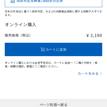
該非判定見解書/項目別対比表
X
O
O
O
日本の外為法に基づく該非判定、およびEAR再輸出規制に関する見解が入手でき
ます。
"対応済み"や非含有の記載がされた商品であっても、流通
在庫等で未対応品が混在する可能性があります。
オンライン購入
非含有品が必要な際は、弊社営業部門もしくは販売店へお
問い合わせください。
¥ 3,190
販売価格（税込）
この製品のRoHS/REACH対応状況ページへ
カートに追加
オンライン購入における出荷予定日は、カートに追加～「ご購入手続き：価
格・納期の確認」画面にてご確認ください。
カートをみる
ページ先頭へ戻る