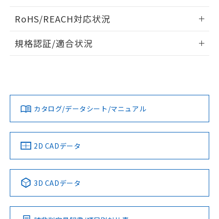
ログイン/会員登録いただくと、CADデータをダウンロー
RoHS/REACH対応状況
ドすることができます。
情報更新：2026/7/29
規格認証/適合状況
ログイン/会員登録
EU RoHS
注意事項・凡例
A22NW-3BR-TRA-P202-RAについての規格認証/適合状況に
ついては、「カスタマーサポートセンタ お客様相談室」また
は貴社担当オムロン営業員または販売店にお問い合わせくだ
対応状況
対応予定月
※1
※2
さい。
ダウンロードデータをご利用いただく前に、以下を必ずお読
みください。
カタログ/データシート/マニュアル
対応済み
ソフトウェアの使用条件
お問い合わせ
中国 RoHS
注意事項・凡例
2D CADデータ
中国 RoHS表
※1 ※2
3D CADデータ
Pb
Hg
Cd
Cr(VI)