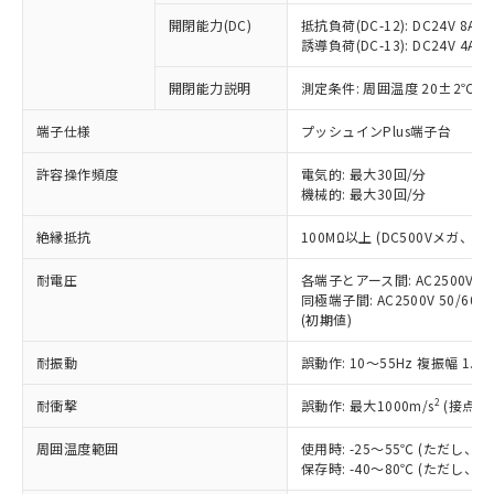
本サービスの対象外となる商品もある
基準値を超えていることを示します。
いたものが、含有品と判明した場合などや
当社は、これら貴社製品のうち、外国
ことをご了承ください。
開閉能力(DC)
抵抗負荷(DC-12): DC24V 8A/DC
「－」：未確認です。当社販売部門へお問
むを得ず変更することがあります。
為替および外国貿易法に定める商品
誘導負荷(DC-13): DC24V 4A/DC
在庫状況および標準価格照会結果は、
い合わせください。
（以下｢規制貨物等」という）を輸出
記載している更新日時点での社内デー
*EU RoHS指令（10物質）：
または国外への提供する場合は、日本
開閉能力説明
測定条件: 周囲温度 20±2℃、
記
タに基づき作成されるものであり、閲
説明
鉛(Pb) 1000ppm以下、 水銀(Hg) 1000ppm以下、 カド
*中国RoHS10物質の基準値 (GB/T26572)：
国政府の輸出許可(または役務取引許
号
覧された時点での実際の在庫および標
ミウム(Cd) 100ppm以下、
Pb(鉛) :1000ppm、 Hg(水銀) : 1000ppm、 Cd(カドミウ
端子仕様
プッシュインPlus端子台
可)を取得するなどの必要な手続きを
六価クロム(Cr(Ⅵ)) 1000ppm以下、ポリ臭化ビフェニル
ム) : 100ppm、
準価格とは異なる場合があることをご
類(PBB) 1000ppm以下、ポリ臭化ジフェニルエーテル類
Cr(Ⅵ)(六価クロム) : 1000ppm、 PBBs(ポリ臭化ビフェ
とります。
了承ください。
(PBDE) 1000ppm以下、フタル酸ビス(2-エチルヘキシ
○
一定数以上の在庫あり
ニル類) : 1000ppm、 PBDEs(ポリ臭化ジフェニルエーテ
許容操作頻度
電気的: 最大30回/分
当社は規制貨物を破棄する場合は、完
ル) (DEHP)(別名：DOP) 1000ppm以下、フタル酸ブチ
正式な納期状況および標準価格はお客
ル類) : 1000ppm、
機械的: 最大30回/分
ルベンジル（BBP） 1000ppm以下、フタル酸ジブチル
全に破砕するなど、違法に輸出されな
DBP(フタル酸ジブチル) : 1000ppm、 DIBP(フタル酸ジ
様のお取引先、またはお客様担当のオ
（DBP） 1000ppm以下、フタル酸ジイソブチル
イソブチル) : 1000ppm、 BBP(フタル酸ブチルベンジ
△
一定数には満たないが在庫あり
いよう必要な手段を講じます。
ムロン制御機器販売店・当社販売員に
(DIBP) 1000ppm以下
ル) : 1000ppm、
絶縁抵抗
100MΩ以上 (DC500Vメガ、
当社は貴社製品を、核兵器、ミサイ
但し、RoHS指令で産業用監視および制御機器に対する
DEHP(フタル酸ビス(2-エチルヘキシル)) : 1000ppm
ご相談ください。
適用除外項目は除く。
ル、化学兵器、生物兵器またはその他
－
在庫なし(最新の在庫状況につ
オムロン制御機器販売店や当社販売拠
耐電圧
各端子とアース間: AC2500V 50/
フタル酸エステル類の４物質については閾値を超える意
武器並びにこれらの製造装置等に一切
いては、お客様のお取引先、ま
図的な使用がないことを確認しています。
同極端子間: AC2500V 50/60
点は「
販売ネットワーク
」をご確認
※2 環境保護使用期限
使用いたしません。
(初期値)
たはお客様担当のオムロン制御
ください。
当社は、貴社製品を第三者に販売する
機器販売店・当社販売員にご確
在庫状況および標準価格結果を当社の
※2 対応予定月
「ｅ」：有害物質（10物質）のすべてが基
耐振動
誤動作: 10～55Hz 複振幅 1.
場合は、上記1、2および3の内容を当
認ください)
事前の承諾なく第三者に漏洩または開
準値以下であることを示します。
該第三者に通知します。また当社は、
示しないようお願いします。
2
耐衝撃
誤動作: 最大1000m/s
(接点開
部品在庫の切り替え状況などにより、予定
「10」：通常の使用状況下において有害物
販売先および販売に係わる関係者が違
マイパーツ機能（部品リスト作成サー
空
受注生産機種、また在庫状況の
月が前後することがあります。
質が外部に漏えいし、環境に深刻な影響を
法に輸出するおそれがある場合は、取
ビス）をご利用いただくには、I-Web
白
情報を公開していない機種
周囲温度範囲
使用時: -25～55℃ (ただし
及ぼさない年数を意味します。
り引きをいたしません。
メンバーズにご登録されている必要が
保存時: -40～80℃ (ただし
「－」：未確認です。当社販売部門へお問
あります。