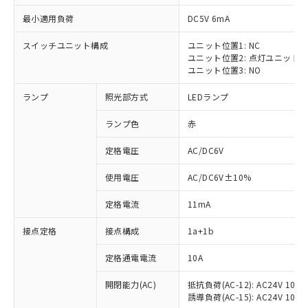
最小適用負荷
DC5V 6mA
スイッチユニット構成
ユニット位置1: NC
ユニット位置2: 点灯ユニット
ユニット位置3: NO
ランプ
照光部方式
LEDランプ
ランプ色
赤
※1 対応状況
定格電圧
AC/DC6V
対応済み：EU RoHS指令（10物質）の
使用電圧
AC/DC6V±10%
非含有に対応した製品が提供可能な商品で
す。
定格電流
11mA
対応予定：EU RoHS指令（10物質）の非含
ご利用条件
有に対応した製品に切り替える予定のある
接点定格
接点構成
1a+1b
商品です。
対応予定なし：EU RoHS指令（10物質）の
定格通電電流
10A
以下の条件をお読みいただき、同意のうえ
非含有に非対応の商品で、対応品を出す予
ご利用ください。
定はありません。
開閉能力(AC)
抵抗負荷(AC-12): AC24V 10A/A
誘導負荷(AC-15): AC24V 10A/AC
調査・確認中：EU RoHS指令（10物質）の
本サービスは、当社制御機器事業取扱