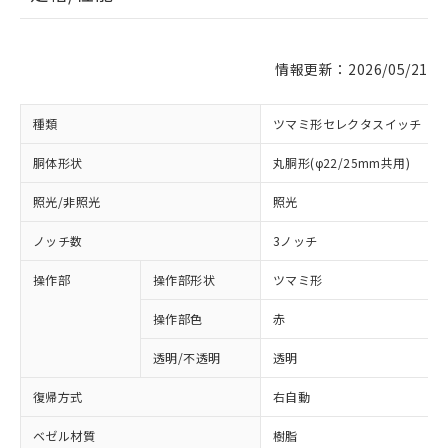
情報更新：2026/05/21
種類
ツマミ形セレクタスイッチ
胴体形状
丸胴形(φ22/25mm共用)
照光/非照光
照光
ノッチ数
3ノッチ
操作部
操作部形状
ツマミ形
操作部色
赤
透明/不透明
透明
復帰方式
右自動
ベゼル材質
樹脂