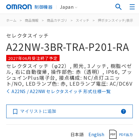
制御機器
Japan
ホーム
>
商品情報
>
商品カテゴリ
>
スイッチ
>
押ボタンスイッチ/表示灯
セレクタスイッチ
A22NW-3BR-TRA-P201-RA
2027年06月受注終了予定
セレクタスイッチ（φ22）, 照光, 3ノッチ, 樹脂ベゼ
ル, 右に自動復帰, 操作部色: 赤（透明）, IP66, プッ
シュインPlus端子台, 接点構成: NC/点灯ユニッ
ト/NO, LEDランプ色: 赤, LEDランプ電圧: AC/DC6V
A22NS / A22NW セレクタスイッチ 形式仕様一覧
マイリストに追加
日本語
English
PDF出力