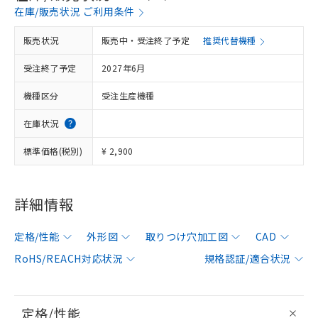
在庫/販売状況 ご利用条件
販売状況
販売中・受注終了予定
推奨代替機種
受注終了予定
2027年6月
機種区分
受注生産機種
在庫状況
標準価格(税別)
¥ 2,900
詳細情報
定格/性能
外形図
取りつけ穴加工図
CAD
RoHS/REACH対応状況
規格認証/適合状況
定格/性能