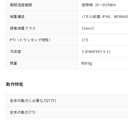
準値以下であることを示します。
該第三者に通知します。また当社は、
示しないようお願いします。
周囲湿度範囲
使用時: 35～85%RH
部品在庫の切り替え状況などにより、予定
「10」：通常の使用状況下において有害物
販売先および販売に係わる関係者が違
マイパーツ機能（部品リスト作成サー
空
受注生産機種、また在庫状況の
月が前後することがあります。
質が外部に漏えいし、環境に深刻な影響を
法に輸出するおそれがある場合は、取
ビス）をご利用いただくには、I-Web
保護構造
パネル前面: IP66、NEMA4X, N
白
情報を公開していない機種
及ぼさない年数を意味します。
り引きをいたしません。
メンバーズにご登録されている必要が
「－」：未確認です。当社販売部門へお問
感電保護クラス
Class II
あります。
い合わせください。
お客様が当ウェブサイト上で当社にご
※3 非含有証明書ダウンロード
PTI（トラッキング特性）
175
登録された部品リストについて、当社
および当社の共同利用者が、当社の製
下記の非含有証明書をダウンロードするこ
汚染度
3 (EN60947-5-1)
品・サービスに関するお客様との取
とができます。
合意する
キャンセル
引・商談に必要な範囲で利用すること
質量
約60g
をご了承ください。
EU RoHS指令（10物質）の非含有証明書
※当社の共同利用者とは、
"個人情報
51物質の非含有証明書（当社基準）
の共同利用に関して"
の「1.共同利
※本証明書は発行日時点で非含有を証明す
動作特性
用者の範囲」に記載されている法人を
るもので、過去に遡って非含有を証明する
指します。
ものではありません。
全体の動きに必要な力(TTF)
また、RoHS指令のフタル酸エステル類４
物質の対応では、対応完了までの期間は出
全体の動き(TT)
荷製品に未対応品が混在することから備考
欄に対応日を記載しておりました。
既に当社にて対応品への在庫切替を完了
していることから、特段のことがない限