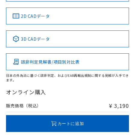
中国 RoHS
注意事項・凡例
2D CADデータ
中国 RoHS表
※1 ※2
3D CADデータ
Pb
Hg
Cd
Cr(VI)
該非判定見解書/項目別対比表
X
O
O
O
日本の外為法に基づく該非判定、およびEAR再輸出規制に関する見解が入手でき
ます。
"対応済み"や非含有の記載がされた商品であっても、流通
在庫等で未対応品が混在する可能性があります。
オンライン購入
非含有品が必要な際は、弊社営業部門もしくは販売店へお
問い合わせください。
¥ 3,190
販売価格（税込）
この製品のRoHS/REACH対応状況ページへ
カートに追加