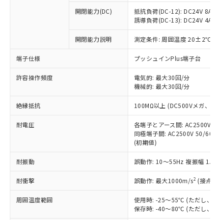
※1 中国RoHS○×表
非含有の対応状況を調査中または確認中の
商品の当社在庫状況および標準価格
開閉能力(DC)
抵抗負荷(DC-12): DC24V 8A/DC
商品です。
(税抜)を提供させていただくもので
誘導負荷(DC-13): DC24V 4A/DC
「○」：最大均質材料含有率が中国RoHSの
非該当品：ライセンス料など無形物で、有
す。
基準値以下であることを示します。
害物質有無と関係のない商品です。
開閉能力説明
測定条件: 周囲温度 20±2℃、
当社制御機器事業取扱商品の中には、
「×」：最大均質材料含有率が中国RoHSの
仕入先様の事情により、非含有部品として
本サービスの対象外となる商品もある
基準値を超えていることを示します。
いたものが、含有品と判明した場合などや
当社は、これら貴社製品のうち、外国
端子仕様
プッシュインPlus端子台
ことをご了承ください。
「－」：未確認です。当社販売部門へお問
むを得ず変更することがあります。
為替および外国貿易法に定める商品
在庫状況および標準価格照会結果は、
い合わせください。
許容操作頻度
電気的: 最大30回/分
（以下｢規制貨物等」という）を輸出
記載している更新日時点での社内デー
機械的: 最大30回/分
*EU RoHS指令（10物質）：
または国外への提供する場合は、日本
記
タに基づき作成されるものであり、閲
説明
鉛(Pb) 1000ppm以下、 水銀(Hg) 1000ppm以下、 カド
*中国RoHS10物質の基準値 (GB/T26572)：
国政府の輸出許可(または役務取引許
号
覧された時点での実際の在庫および標
ミウム(Cd) 100ppm以下、
Pb(鉛) :1000ppm、 Hg(水銀) : 1000ppm、 Cd(カドミウ
絶縁抵抗
100MΩ以上 (DC500Vメガ、
可)を取得するなどの必要な手続きを
六価クロム(Cr(Ⅵ)) 1000ppm以下、ポリ臭化ビフェニル
ム) : 100ppm、
準価格とは異なる場合があることをご
類(PBB) 1000ppm以下、ポリ臭化ジフェニルエーテル類
Cr(Ⅵ)(六価クロム) : 1000ppm、 PBBs(ポリ臭化ビフェ
とります。
了承ください。
(PBDE) 1000ppm以下、フタル酸ビス(2-エチルヘキシ
耐電圧
各端子とアース間: AC2500V 50/
○
一定数以上の在庫あり
ニル類) : 1000ppm、 PBDEs(ポリ臭化ジフェニルエーテ
当社は規制貨物を破棄する場合は、完
ル) (DEHP)(別名：DOP) 1000ppm以下、フタル酸ブチ
正式な納期状況および標準価格はお客
ル類) : 1000ppm、
同極端子間: AC2500V 50/60
ルベンジル（BBP） 1000ppm以下、フタル酸ジブチル
全に破砕するなど、違法に輸出されな
DBP(フタル酸ジブチル) : 1000ppm、 DIBP(フタル酸ジ
(初期値)
様のお取引先、またはお客様担当のオ
（DBP） 1000ppm以下、フタル酸ジイソブチル
イソブチル) : 1000ppm、 BBP(フタル酸ブチルベンジ
△
一定数には満たないが在庫あり
いよう必要な手段を講じます。
ムロン制御機器販売店・当社販売員に
(DIBP) 1000ppm以下
ル) : 1000ppm、
当社は貴社製品を、核兵器、ミサイ
但し、RoHS指令で産業用監視および制御機器に対する
耐振動
誤動作: 10～55Hz 複振幅 1.
DEHP(フタル酸ビス(2-エチルヘキシル)) : 1000ppm
ご相談ください。
適用除外項目は除く。
ル、化学兵器、生物兵器またはその他
－
在庫なし(最新の在庫状況につ
オムロン制御機器販売店や当社販売拠
フタル酸エステル類の４物質については閾値を超える意
2
耐衝撃
誤動作: 最大1000m/s
(接点開
武器並びにこれらの製造装置等に一切
いては、お客様のお取引先、ま
図的な使用がないことを確認しています。
点は「
販売ネットワーク
」をご確認
※2 環境保護使用期限
使用いたしません。
たはお客様担当のオムロン制御
ください。
周囲温度範囲
使用時: -25～55℃ (ただし
当社は、貴社製品を第三者に販売する
機器販売店・当社販売員にご確
在庫状況および標準価格結果を当社の
保存時: -40～80℃ (ただし
※2 対応予定月
「ｅ」：有害物質（10物質）のすべてが基
場合は、上記1、2および3の内容を当
認ください)
事前の承諾なく第三者に漏洩または開