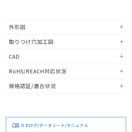
り、2022年1月12日より割愛しておりま
す。
外形図
情報更新：2026/05/21
取りつけ穴加工図
情報更新：2026/05/21
CAD
ログイン/会員登録いただくと、CADデータをダウンロー
RoHS/REACH対応状況
ドすることができます。
情報更新：2026/7/29
規格認証/適合状況
ログイン/会員登録
EU RoHS
注意事項・凡例
A22NW-3BR-TRA-P201-RAについての規格認証/適合状況に
ついては、「カスタマーサポートセンタ お客様相談室」また
は貴社担当オムロン営業員または販売店にお問い合わせくだ
対応状況
対応予定月
※1
※2
さい。
ダウンロードデータをご利用いただく前に、以下を必ずお読
みください。
カタログ/データシート/マニュアル
対応済み
ソフトウェアの使用条件
お問い合わせ