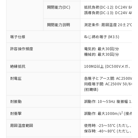
本サービスの対象外となる商品もある
基準値を超えていることを示します。
いたものが、含有品と判明した場合などや
当社は、これら貴社製品のうち、外国
ことをご了承ください。
開閉能力(DC)
抵抗負荷(DC-12): DC24V 8A/DC
「－」：未確認です。当社販売部門へお問
むを得ず変更することがあります。
為替および外国貿易法に定める商品
誘導負荷(DC-13): DC24V 4A/DC
在庫状況および標準価格照会結果は、
い合わせください。
（以下｢規制貨物等」という）を輸出
記載している更新日時点での社内デー
*EU RoHS指令（10物質）：
または国外への提供する場合は、日本
開閉能力説明
測定条件: 周囲温度 20±2℃、
記
タに基づき作成されるものであり、閲
説明
鉛(Pb) 1000ppm以下、 水銀(Hg) 1000ppm以下、 カド
*中国RoHS10物質の基準値 (GB/T26572)：
国政府の輸出許可(または役務取引許
号
覧された時点での実際の在庫および標
ミウム(Cd) 100ppm以下、
Pb(鉛) :1000ppm、 Hg(水銀) : 1000ppm、 Cd(カドミウ
端子仕様
ねじ締め端子 (M3.5)
可)を取得するなどの必要な手続きを
六価クロム(Cr(Ⅵ)) 1000ppm以下、ポリ臭化ビフェニル
ム) : 100ppm、
準価格とは異なる場合があることをご
類(PBB) 1000ppm以下、ポリ臭化ジフェニルエーテル類
Cr(Ⅵ)(六価クロム) : 1000ppm、 PBBs(ポリ臭化ビフェ
とります。
了承ください。
(PBDE) 1000ppm以下、フタル酸ビス(2-エチルヘキシ
○
一定数以上の在庫あり
ニル類) : 1000ppm、 PBDEs(ポリ臭化ジフェニルエーテ
許容操作頻度
電気的: 最大30回/分
当社は規制貨物を破棄する場合は、完
ル) (DEHP)(別名：DOP) 1000ppm以下、フタル酸ブチ
正式な納期状況および標準価格はお客
ル類) : 1000ppm、
機械的: 最大30回/分
ルベンジル（BBP） 1000ppm以下、フタル酸ジブチル
全に破砕するなど、違法に輸出されな
DBP(フタル酸ジブチル) : 1000ppm、 DIBP(フタル酸ジ
様のお取引先、またはお客様担当のオ
（DBP） 1000ppm以下、フタル酸ジイソブチル
イソブチル) : 1000ppm、 BBP(フタル酸ブチルベンジ
△
一定数には満たないが在庫あり
いよう必要な手段を講じます。
ムロン制御機器販売店・当社販売員に
(DIBP) 1000ppm以下
ル) : 1000ppm、
絶縁抵抗
100MΩ以上 (DC500Vメガ、
当社は貴社製品を、核兵器、ミサイ
但し、RoHS指令で産業用監視および制御機器に対する
DEHP(フタル酸ビス(2-エチルヘキシル)) : 1000ppm
ご相談ください。
適用除外項目は除く。
ル、化学兵器、生物兵器またはその他
－
在庫なし(最新の在庫状況につ
オムロン制御機器販売店や当社販売拠
耐電圧
各端子とアース間: AC2500V 50/
フタル酸エステル類の４物質については閾値を超える意
武器並びにこれらの製造装置等に一切
いては、お客様のお取引先、ま
図的な使用がないことを確認しています。
同極端子間: AC2500V 50/60
点は「
販売ネットワーク
」をご確認
※2 環境保護使用期限
使用いたしません。
(初期値)
たはお客様担当のオムロン制御
ください。
当社は、貴社製品を第三者に販売する
機器販売店・当社販売員にご確
在庫状況および標準価格結果を当社の
※2 対応予定月
「ｅ」：有害物質（10物質）のすべてが基
耐振動
誤動作: 10～55Hz 複振幅 1.
場合は、上記1、2および3の内容を当
認ください)
事前の承諾なく第三者に漏洩または開
準値以下であることを示します。
該第三者に通知します。また当社は、
示しないようお願いします。
2
耐衝撃
誤動作: 最大1000m/s
(接点開
部品在庫の切り替え状況などにより、予定
「10」：通常の使用状況下において有害物
販売先および販売に係わる関係者が違
マイパーツ機能（部品リスト作成サー
空
受注生産機種、また在庫状況の
月が前後することがあります。
質が外部に漏えいし、環境に深刻な影響を
法に輸出するおそれがある場合は、取
ビス）をご利用いただくには、I-Web
白
情報を公開していない機種
周囲温度範囲
使用時: -25～55℃ (ただし
及ぼさない年数を意味します。
り引きをいたしません。
メンバーズにご登録されている必要が
保存時: -40～80℃ (ただし
「－」：未確認です。当社販売部門へお問
あります。