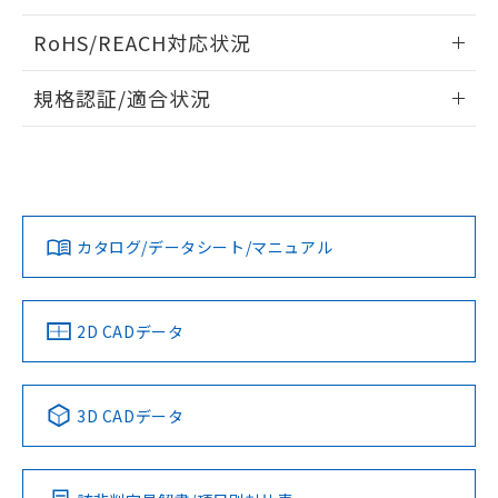
ログイン/会員登録いただくと、CADデータをダウンロー
RoHS/REACH対応状況
ドすることができます。
情報更新：2026/7/29
規格認証/適合状況
ログイン/会員登録
EU RoHS
注意事項・凡例
UL認証
CSA認証
CEマーキング
Yes
Yes
Yes
対応状況
対応予定月
※1
※2
ダウンロードデータをご利用いただく前に、以下を必ずお読
みください。
カタログ/データシート/マニュアル
対応済み
ソフトウェアの使用条件
LR型式承認
DNV型式承認
BV型式承認
KR型式承
（イギリス
（ノルウェー
（フランス
（韓国
船舶規格）
船舶規格）
船舶規格）
船舶規格
中国 RoHS
注意事項・凡例
2D CADデータ
No
No
No
No
中国 RoHS表
※1 ※2
3D CADデータ
この製品の規格認証/適合状況ページへ
Pb
Hg
Cd
Cr(VI)
その他の認証はこちらのページからご検索ください