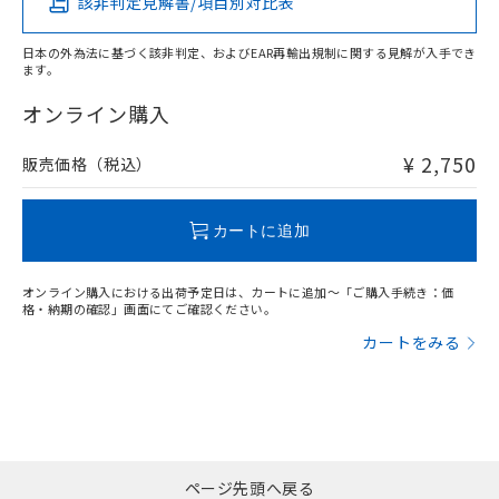
該非判定見解書/項目別対比表
X
O
O
O
日本の外為法に基づく該非判定、およびEAR再輸出規制に関する見解が入手でき
ます。
"対応済み"や非含有の記載がされた商品であっても、流通
在庫等で未対応品が混在する可能性があります。
オンライン購入
非含有品が必要な際は、弊社営業部門もしくは販売店へお
問い合わせください。
¥ 2,750
販売価格（税込）
この製品のRoHS/REACH対応状況ページへ
カートに追加
オンライン購入における出荷予定日は、カートに追加～「ご購入手続き：価
格・納期の確認」画面にてご確認ください。
カートをみる
ページ先頭へ戻る