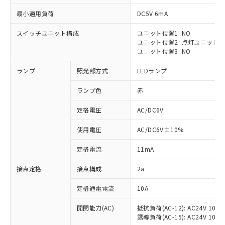
最小適用負荷
DC5V 6mA
スイッチユニット構成
ユニット位置1: NO
ユニット位置2: 点灯ユニット
※1 対応状況
ユニット位置3: NO
ランプ
照光部方式
LEDランプ
対応済み：EU RoHS指令（10物質）の
非含有に対応した製品が提供可能な商品で
ランプ色
赤
す。
対応予定：EU RoHS指令（10物質）の非含
定格電圧
AC/DC6V
ご利用条件
有に対応した製品に切り替える予定のある
商品です。
使用電圧
AC/DC6V±10%
対応予定なし：EU RoHS指令（10物質）の
以下の条件をお読みいただき、同意のうえ
非含有に非対応の商品で、対応品を出す予
定格電流
11mA
ご利用ください。
定はありません。
調査・確認中：EU RoHS指令（10物質）の
接点定格
接点構成
2a
本サービスは、当社制御機器事業取扱
※1 中国RoHS○×表
非含有の対応状況を調査中または確認中の
商品の当社在庫状況および標準価格
定格通電電流
10A
商品です。
(税抜)を提供させていただくもので
「○」：最大均質材料含有率が中国RoHSの
非該当品：ライセンス料など無形物で、有
す。
開閉能力(AC)
抵抗負荷(AC-12): AC24V 10A/A
基準値以下であることを示します。
害物質有無と関係のない商品です。
当社制御機器事業取扱商品の中には、
誘導負荷(AC-15): AC24V 10A/AC
「×」：最大均質材料含有率が中国RoHSの
仕入先様の事情により、非含有部品として