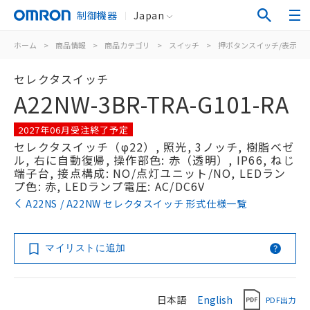
制御機器
Japan
ホーム
>
商品情報
>
商品カテゴリ
>
スイッチ
>
押ボタンスイッチ/表示灯
セレクタスイッチ
A22NW-3BR-TRA-G101-RA
2027年06月受注終了予定
セレクタスイッチ（φ22）, 照光, 3ノッチ, 樹脂ベゼ
ル, 右に自動復帰, 操作部色: 赤（透明）, IP66, ねじ
端子台, 接点構成: NO/点灯ユニット/NO, LEDラン
プ色: 赤, LEDランプ電圧: AC/DC6V
A22NS / A22NW セレクタスイッチ 形式仕様一覧
マイリストに追加
日本語
English
PDF出力