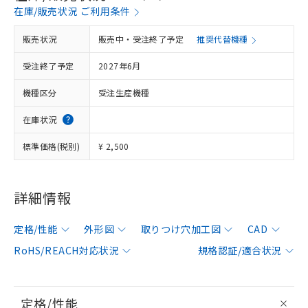
在庫/販売状況 ご利用条件
販売状況
販売中・受注終了予定
推奨代替機種
受注終了予定
2027年6月
機種区分
受注生産機種
在庫状況
標準価格(税別)
¥ 2,500
詳細情報
定格/性能
外形図
取りつけ穴加工図
CAD
RoHS/REACH対応状況
規格認証/適合状況
定格/性能