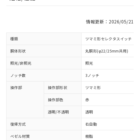
情報更新：2026/05/21
種類
ツマミ形セレクタスイッチ
胴体形状
丸胴形(φ22/25mm共用)
照光/非照光
照光
ノッチ数
3ノッチ
操作部
操作部形状
ツマミ形
操作部色
赤
透明/不透明
透明
復帰方式
右自動
ベゼル材質
樹脂