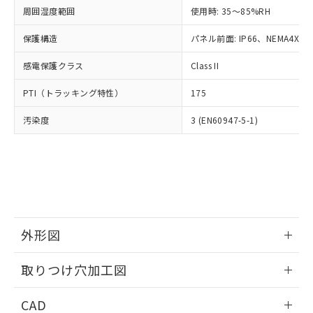
い合わせください。
お客様が当ウェブサイト上で当社にご
周囲湿度範囲
使用時: 35～85%RH
※3 非含有証明書ダウンロード
登録された部品リストについて、当社
保護構造
パネル前面: IP66、NEMA4X, N
および当社の共同利用者が、当社の製
下記の非含有証明書をダウンロードするこ
品・サービスに関するお客様との取
とができます。
感電保護クラス
Class II
合意する
キャンセル
引・商談に必要な範囲で利用すること
をご了承ください。
EU RoHS指令（10物質）の非含有証明書
PTI（トラッキング特性）
175
※当社の共同利用者とは、
"個人情報
51物質の非含有証明書（当社基準）
の共同利用に関して"
の「1.共同利
汚染度
3 (EN60947-5-1)
※本証明書は発行日時点で非含有を証明す
用者の範囲」に記載されている法人を
るもので、過去に遡って非含有を証明する
指します。
ものではありません。
また、RoHS指令のフタル酸エステル類４
物質の対応では、対応完了までの期間は出
荷製品に未対応品が混在することから備考
欄に対応日を記載しておりました。
既に当社にて対応品への在庫切替を完了
外形図
していることから、特段のことがない限
り、2022年1月12日より割愛しておりま
情報更新：2026/05/21
取りつけ穴加工図
す。
情報更新：2026/05/21
CAD