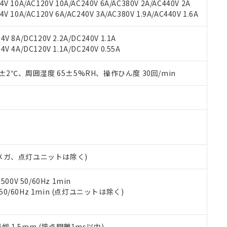
V 10A/AC120V 10A/AC240V 6A/AC380V 2A/AC440V 2A
機器販売店や当社販売拠点は「
販売ネットワーク
」をご確認くだ
販売先および販売に係わる関係者が違法に輸出するおそれがある場
用期限
 10A/AC120V 6A/AC240V 3A/AC380V 1.9A/AC440V 1.6A
び標準価格結果を当社の事前の承諾なく第三者に漏洩または開示し
え状況などにより、予定月が前後することがあります。
(最新の在庫状況については、お客様のお取引先、またはお客様担当
（10物質）のすべてが基準値以下であることを示します。
店・当社販売員にご確認ください)
V 8A/DC120V 2.2A/DC240V 1.1A
能（部品リスト作成サービス）をご利用いただくには、I-Webメン
使用状況下において有害物質が外部に漏えいし、環境に深刻な影響を
V 4A/DC120V 1.1A/DC240V 0.55A
あります。
機種、また在庫状況の情報を公開していない機種
ェブサイト上で当社にご登録された部品リストについて、当社およ
書ダウンロード
す。当社販売部門へお問い合わせください。
品・サービスに関するお客様との取引・商談に必要な範囲で利用す
0±2℃、周囲湿度 65±5%RH、操作ひん度 30回/min
合意する
キャンセル
書をダウンロードすることができます。
利用者とは、
"個人情報の共同利用に関して"
の「1.共同利用者の
します。
10物質）の非含有証明書
明書（当社基準）
日時点で非含有を証明するもので、過去に遡って非含有を証明するも
令のフタル酸エステル類４物質の対応では、対応完了までの期間は出
備考欄に対応日を記載しておりました。
00Vメガ、点灯ユニットは除く)
品への在庫切替を完了していることから、特段のことがない限り、20
す。
0V 50/60Hz 1min
 50/60Hz 1min (点灯ユニットは除く)
振幅 1.5mm (接点開離1ms以内)