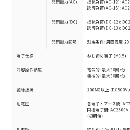
開閉能力(AC)
抵抗負荷(AC-12): AC24
オムロン制御
また当社は、
※2 環境保護使
誘導負荷(AC-15): AC24V
在庫状況およ
部品在庫の切り替
たしません。
－
在庫なし
す。
「ｅ」：有害物質
機器販売
開閉能力(DC)
抵抗負荷(DC-12): DC24
マイパーツ機
「10」：通常の
誘導負荷(DC-13): DC24
ている必要が
味します。
空
受注生産
お客様が当ウ
※3 非含有証明
「－」：未確認で
白
が、当社の製
開閉能力説明
測定条件: 周囲温度 2
さい。
下記の非含有証明
※当社の共同
端子仕様
ねじ締め端子 (M3.5)
いる法人を指
EU RoHS指令（
51物質の非含有証
許容操作頻度
電気的: 最大30回/分
※本証明書は発行
機械的: 最大30回/分
また、RoHS指
混在することから
絶縁抵抗
100MΩ以上 (DC5
既に当社にて対応
り割愛しておりま
耐電圧
各端子とアース間: AC250
同極端子間: AC2500V
(初期値)
耐振動
誤動作: 10～55Hz 複