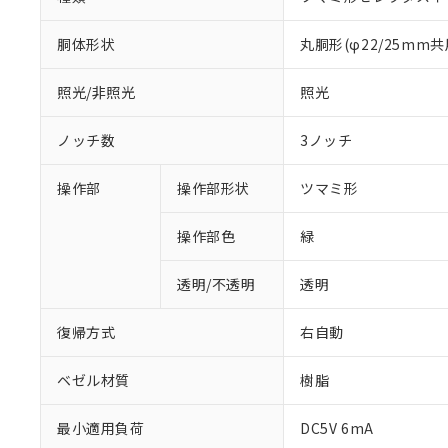
胴体形状
丸胴形(φ22/25mm共
照光/非照光
照光
ノッチ数
3ノッチ
操作部
操作部形状
ツマミ形
操作部色
緑
透明/不透明
透明
復帰方式
右自動
ベゼル材質
樹脂
最小適用負荷
DC5V 6mA