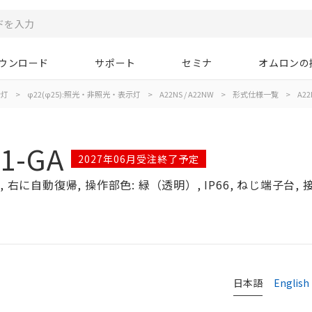
ウンロード
サポート
セミナ
オムロンの
示灯
>
φ22(φ25):照光・非照光・表示灯
>
A22NS / A22NW
>
形式仕様一覧
>
A22
1-GA
2027年06月受注終了予定
右に自動復帰, 操作部色: 緑（透明）, IP66, ねじ端子台, 接点
日本語
English