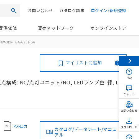
お問い合わせ
カタログ請求
ログイン/新規登録
検索
提供価値
販売ネットワーク
オンラインストア
NW-3BR-TGA-G201-GA
マイリストに追加
FAQ
構成: NC/点灯ユニット/NO, LEDランプ色: 緑, LED
チャット
お問い合わせ
PDF出力
ダウンロード
カタログ/データシート/マニュ
アル