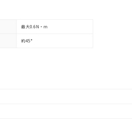
最大0.6N・m
約45°
情報更新：2
情報更新：2