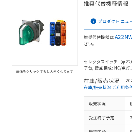
推奨代替機種情報
プロダクト ニュース 
A22NW
推奨代替機種は
さい。
セレクタスイッチ（φ22）,
子台, 接点構成: NC/点灯ユ
画像をクリックすると大きくなります
在庫/販売状況
20
在庫/販売状況 ご利用条
販売状況
受注終了予定
機種区分