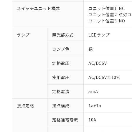
スイッチユニット構成
ユニット位置1: NC
ユニット位置2: 点灯
ユニット位置3: NO
※1 対応状況
ランプ
照光部方式
LEDランプ
対応済み：EU
対応予定：EU R
ランプ色
緑
対応予定なし：EU
調査・確認中：EU
ご利用条件
定格電圧
AC/DC6V
非該当品：ライセ
※1 中国RoHS
仕入先様の事情に
があります。
以下の条件をお読
使用電圧
AC/DC6V±10%
「○」：最大均質
「×」：最大均質
本サービスは
当社は、これ
*EU RoHS指令（10物
定格電流
5mA
「－」：未確認で
鉛(Pb) 1000ppm以下、
くものです。
う）を輸出ま
記
説明
六価クロム(Cr(Ⅵ)) 1
当社制御機器
などの必要な
フタル酸ビス(2-エチルヘ
号
*中国RoHS10物質の基準値 
接点定格
接点構成
1a+1b
ル（DBP） 1000ppm
在庫状況およ
当社は規制貨
Pb(鉛) :1000ppm、 Hg
但し、RoHS指令で産
のであり、閲
ます。
Cr(Ⅵ)(六価クロム) : 
フタル酸エステル類の４
○
一定数以
DBP(フタル酸ジブチル) :
い。
当社は貴社製
定格通電電流
10A
DEHP(フタル酸ビス(2-エ
正式な納期状
置等に一切使
当社販売員に
※2 対応予定月
△
一定数に
当社は、貴社