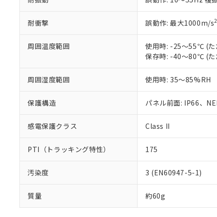
耐衝撃
誤動作: 最大1000m/s
周囲温度範囲
使用時: -25～55℃
保存時: -40～80℃
周囲湿度範囲
使用時: 35～85%RH
保護構造
パネル前面: IP66、NEM
感電保護クラス
Class II
PTI（トラッキング特性）
175
汚染度
3 (EN60947-5-1)
質量
約60g