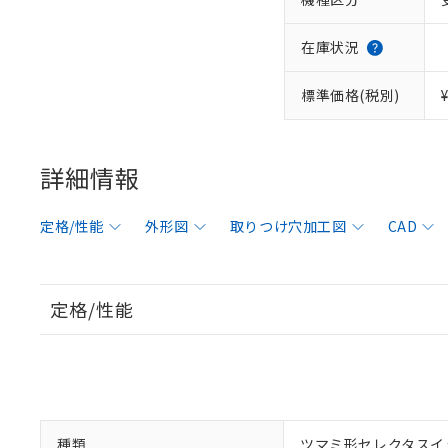
在庫状況
標準価格(税別)
詳細情報
定格/性能
外形図
取りつけ穴加工図
CAD
定格/性能
種類
ツマミ形セレクタスイ