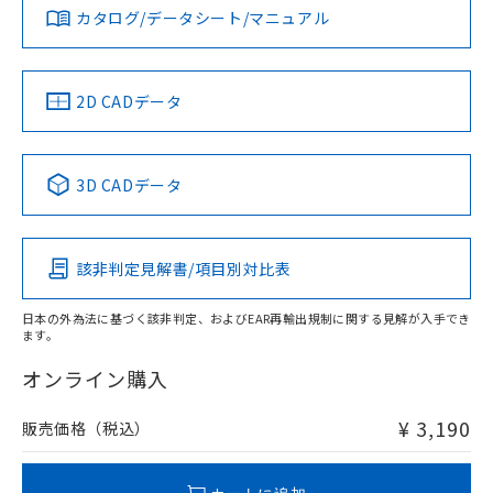
みください。
カタログ/データシート/マニュアル
対応済み
ソフトウェアの使用条件
お問い合わせ
中国 RoHS
注意事項・凡例
2D CADデータ
中国 RoHS表
※1 ※2
3D CADデータ
Pb
Hg
Cd
Cr(VI)
該非判定見解書/項目別対比表
X
O
O
O
日本の外為法に基づく該非判定、およびEAR再輸出規制に関する見解が入手でき
ます。
"対応済み"や非含有の記載がされた商品であっても、流通
在庫等で未対応品が混在する可能性があります。
オンライン購入
非含有品が必要な際は、弊社営業部門もしくは販売店へお
問い合わせください。
¥ 3,190
販売価格（税込）
この製品のRoHS/REACH対応状況ページへ