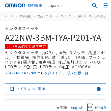
制御機器
Japan
ホーム
>
商品情報
>
商品カテゴリ
>
スイッチ
>
押ボタンスイッチ/表示灯
セレクタスイッチ
A22NW-3BM-TYA-P201-YA
2027年06月受注終了予定
セレクタスイッチ（φ22）, 照光, 3ノッチ, 樹脂ベゼ
ル, 手動復帰, 操作部色: 黄（透明）, IP66, プッシュ
インPlus端子台, 接点構成: NC/点灯ユニット/NO,
LEDランプ色: 黄, LEDランプ電圧: AC/DC6V
A22NS / A22NW セレクタスイッチ 形式仕様一覧
マイリストに追加
日本語
English
PDF出力