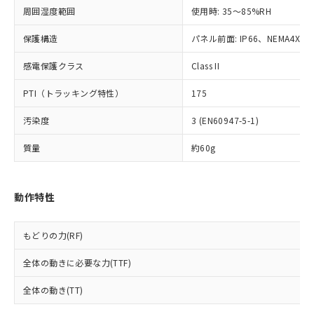
※2 対応予定月
「ｅ」：有害物質（10物質）のすべてが基
場合は、上記1、2および3の内容を当
認ください)
事前の承諾なく第三者に漏洩または開
周囲湿度範囲
使用時: 35～85%RH
準値以下であることを示します。
該第三者に通知します。また当社は、
示しないようお願いします。
部品在庫の切り替え状況などにより、予定
「10」：通常の使用状況下において有害物
販売先および販売に係わる関係者が違
マイパーツ機能（部品リスト作成サー
空
受注生産機種、また在庫状況の
保護構造
パネル前面: IP66、NEMA4X, N
月が前後することがあります。
質が外部に漏えいし、環境に深刻な影響を
法に輸出するおそれがある場合は、取
ビス）をご利用いただくには、I-Web
白
情報を公開していない機種
及ぼさない年数を意味します。
り引きをいたしません。
メンバーズにご登録されている必要が
感電保護クラス
Class II
「－」：未確認です。当社販売部門へお問
あります。
い合わせください。
PTI（トラッキング特性）
175
お客様が当ウェブサイト上で当社にご
※3 非含有証明書ダウンロード
登録された部品リストについて、当社
汚染度
3 (EN60947-5-1)
および当社の共同利用者が、当社の製
下記の非含有証明書をダウンロードするこ
品・サービスに関するお客様との取
質量
約60g
とができます。
合意する
キャンセル
引・商談に必要な範囲で利用すること
をご了承ください。
EU RoHS指令（10物質）の非含有証明書
※当社の共同利用者とは、
"個人情報
51物質の非含有証明書（当社基準）
動作特性
の共同利用に関して"
の「1.共同利
※本証明書は発行日時点で非含有を証明す
用者の範囲」に記載されている法人を
るもので、過去に遡って非含有を証明する
指します。
もどりの力(RF)
ものではありません。
また、RoHS指令のフタル酸エステル類４
全体の動きに必要な力(TTF)
物質の対応では、対応完了までの期間は出
荷製品に未対応品が混在することから備考
全体の動き(TT)
欄に対応日を記載しておりました。
既に当社にて対応品への在庫切替を完了