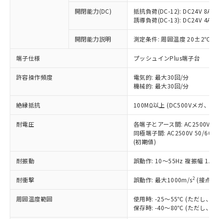
調査・確認中：EU RoHS指令（10物質）の
本サービスは、当社制御機器事業取扱
開閉能力(DC)
抵抗負荷(DC-12): DC24V 8A/DC
※1 中国RoHS○×表
非含有の対応状況を調査中または確認中の
商品の当社在庫状況および標準価格
誘導負荷(DC-13): DC24V 4A/DC
商品です。
(税抜)を提供させていただくもので
「○」：最大均質材料含有率が中国RoHSの
非該当品：ライセンス料など無形物で、有
す。
開閉能力説明
測定条件: 周囲温度 20±2℃、
基準値以下であることを示します。
害物質有無と関係のない商品です。
当社制御機器事業取扱商品の中には、
「×」：最大均質材料含有率が中国RoHSの
仕入先様の事情により、非含有部品として
端子仕様
プッシュインPlus端子台
本サービスの対象外となる商品もある
基準値を超えていることを示します。
いたものが、含有品と判明した場合などや
当社は、これら貴社製品のうち、外国
ことをご了承ください。
「－」：未確認です。当社販売部門へお問
むを得ず変更することがあります。
為替および外国貿易法に定める商品
許容操作頻度
電気的: 最大30回/分
在庫状況および標準価格照会結果は、
い合わせください。
機械的: 最大30回/分
（以下｢規制貨物等」という）を輸出
記載している更新日時点での社内デー
*EU RoHS指令（10物質）：
または国外への提供する場合は、日本
記
タに基づき作成されるものであり、閲
説明
鉛(Pb) 1000ppm以下、 水銀(Hg) 1000ppm以下、 カド
絶縁抵抗
100MΩ以上 (DC500Vメガ、
*中国RoHS10物質の基準値 (GB/T26572)：
国政府の輸出許可(または役務取引許
号
覧された時点での実際の在庫および標
ミウム(Cd) 100ppm以下、
Pb(鉛) :1000ppm、 Hg(水銀) : 1000ppm、 Cd(カドミウ
可)を取得するなどの必要な手続きを
六価クロム(Cr(Ⅵ)) 1000ppm以下、ポリ臭化ビフェニル
ム) : 100ppm、
準価格とは異なる場合があることをご
耐電圧
各端子とアース間: AC2500V 50/
類(PBB) 1000ppm以下、ポリ臭化ジフェニルエーテル類
Cr(Ⅵ)(六価クロム) : 1000ppm、 PBBs(ポリ臭化ビフェ
とります。
了承ください。
同極端子間: AC2500V 50/60
(PBDE) 1000ppm以下、フタル酸ビス(2-エチルヘキシ
○
一定数以上の在庫あり
ニル類) : 1000ppm、 PBDEs(ポリ臭化ジフェニルエーテ
当社は規制貨物を破棄する場合は、完
ル) (DEHP)(別名：DOP) 1000ppm以下、フタル酸ブチ
正式な納期状況および標準価格はお客
(初期値)
ル類) : 1000ppm、
ルベンジル（BBP） 1000ppm以下、フタル酸ジブチル
全に破砕するなど、違法に輸出されな
DBP(フタル酸ジブチル) : 1000ppm、 DIBP(フタル酸ジ
様のお取引先、またはお客様担当のオ
（DBP） 1000ppm以下、フタル酸ジイソブチル
イソブチル) : 1000ppm、 BBP(フタル酸ブチルベンジ
△
一定数には満たないが在庫あり
いよう必要な手段を講じます。
耐振動
誤動作: 10～55Hz 複振幅 1.
ムロン制御機器販売店・当社販売員に
(DIBP) 1000ppm以下
ル) : 1000ppm、
当社は貴社製品を、核兵器、ミサイ
但し、RoHS指令で産業用監視および制御機器に対する
DEHP(フタル酸ビス(2-エチルヘキシル)) : 1000ppm
ご相談ください。
適用除外項目は除く。
2
ル、化学兵器、生物兵器またはその他
耐衝撃
誤動作: 最大1000m/s
(接点開
－
在庫なし(最新の在庫状況につ
オムロン制御機器販売店や当社販売拠
フタル酸エステル類の４物質については閾値を超える意
武器並びにこれらの製造装置等に一切
いては、お客様のお取引先、ま
図的な使用がないことを確認しています。
点は「
販売ネットワーク
」をご確認
※2 環境保護使用期限
周囲温度範囲
使用時: -25～55℃ (ただし
使用いたしません。
たはお客様担当のオムロン制御
ください。
保存時: -40～80℃ (ただし
当社は、貴社製品を第三者に販売する
機器販売店・当社販売員にご確
在庫状況および標準価格結果を当社の