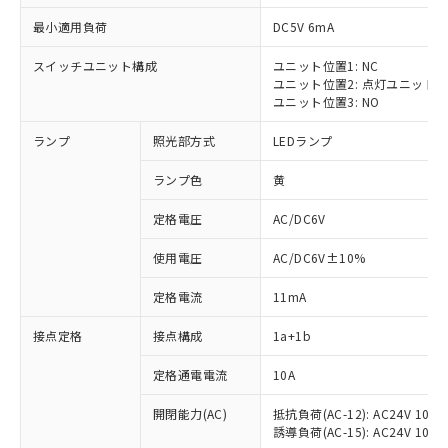
最小適用負荷
DC5V 6mA
スイッチユニット構成
ユニット位置1: NC
ユニット位置2: 点灯ユニット
ユニット位置3: NO
ランプ
照光部方式
LEDランプ
ランプ色
黄
定格電圧
AC/DC6V
※1 対応状況
使用電圧
AC/DC6V±10%
対応済み：EU RoHS指令（10物質）の
非含有に対応した製品が提供可能な商品で
定格電流
11mA
す。
対応予定：EU RoHS指令（10物質）の非含
接点定格
接点構成
1a+1b
ご利用条件
有に対応した製品に切り替える予定のある
商品です。
定格通電電流
10A
対応予定なし：EU RoHS指令（10物質）の
以下の条件をお読みいただき、同意のうえ
非含有に非対応の商品で、対応品を出す予
開閉能力(AC)
抵抗負荷(AC-12): AC24V 10A/A
ご利用ください。
誘導負荷(AC-15): AC24V 10A/AC
定はありません。