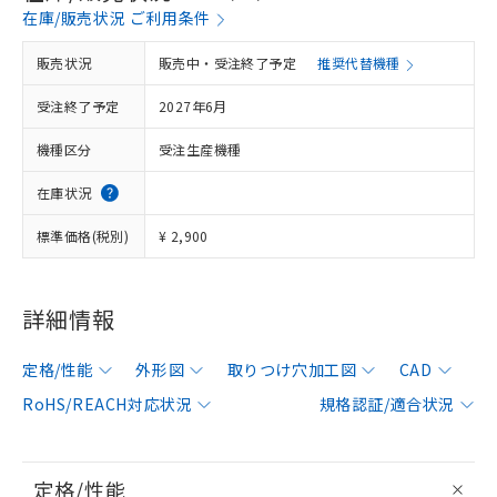
在庫/販売状況 ご利用条件
販売状況
販売中・受注終了予定
推奨代替機種
受注終了予定
2027年6月
機種区分
受注生産機種
在庫状況
標準価格(税別)
¥ 2,900
詳細情報
定格/性能
外形図
取りつけ穴加工図
CAD
RoHS/REACH対応状況
規格認証/適合状況
定格/性能