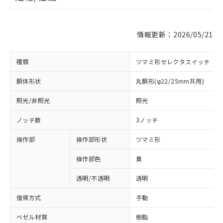
情報更新：2026/05/21
種類
ツマミ形セレクタスイッチ
胴体形状
丸胴形(φ22/25mm共用)
照光/非照光
照光
ノッチ数
3ノッチ
操作部
操作部形状
ツマミ形
操作部色
黄
透明/不透明
透明
復帰方式
手動
ベゼル材質
樹脂