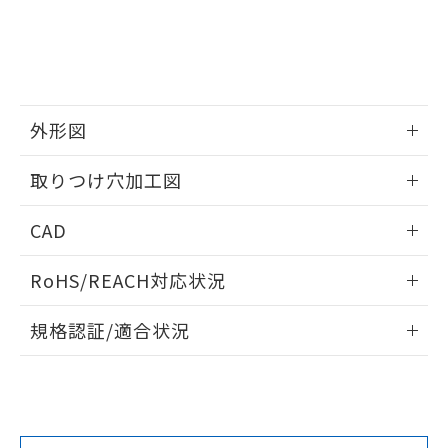
していることから、特段のことがない限
り、2022年1月12日より割愛しておりま
す。
外形図
情報更新：2026/05/21
取りつけ穴加工図
情報更新：2026/05/21
CAD
ログイン/会員登録いただくと、CADデータをダウンロー
RoHS/REACH対応状況
ドすることができます。
情報更新：2026/7/29
規格認証/適合状況
ログイン/会員登録
EU RoHS
注意事項・凡例
A22NW-3BM-TYA-P201-YAについての規格認証/適合状況に
ついては、「カスタマーサポートセンタ お客様相談室」また
は貴社担当オムロン営業員または販売店にお問い合わせくだ
対応状況
対応予定月
※1
※2
さい。
ダウンロードデータをご利用いただく前に、以下を必ずお読