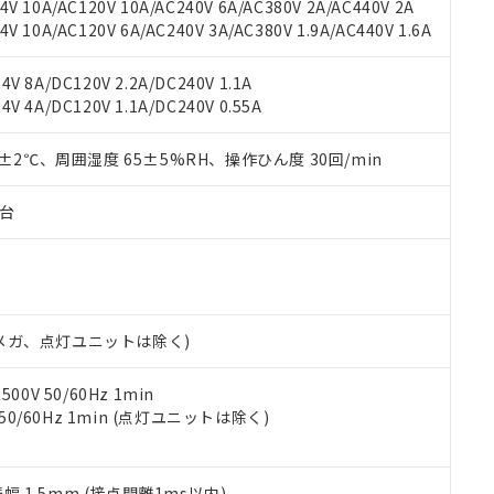
用いたしません。
V 10A/AC120V 10A/AC240V 6A/AC380V 2A/AC440V 2A
ご相談ください。
は満たないが在庫あり
製品を第三者に販売する場合は、上記1、2および3の内容を当該第
 10A/AC120V 6A/AC240V 3A/AC380V 1.9A/AC440V 1.6A
機器販売店や当社販売拠点は「
販売ネットワーク
」をご確認くだ
販売先および販売に係わる関係者が違法に輸出するおそれがある場
用期限
び標準価格結果を当社の事前の承諾なく第三者に漏洩または開示し
え状況などにより、予定月が前後することがあります。
(最新の在庫状況については、お客様のお取引先、またはお客様担当
V 8A/DC120V 2.2A/DC240V 1.1A
（10物質）のすべてが基準値以下であることを示します。
店・当社販売員にご確認ください)
V 4A/DC120V 1.1A/DC240V 0.55A
能（部品リスト作成サービス）をご利用いただくには、I-Webメン
使用状況下において有害物質が外部に漏えいし、環境に深刻な影響を
あります。
機種、また在庫状況の情報を公開していない機種
0±2℃、周囲湿度 65±5%RH、操作ひん度 30回/min
ェブサイト上で当社にご登録された部品リストについて、当社およ
書ダウンロード
す。当社販売部門へお問い合わせください。
品・サービスに関するお客様との取引・商談に必要な範囲で利用す
合意する
キャンセル
書をダウンロードすることができます。
子台
利用者とは、
"個人情報の共同利用に関して"
の「1.共同利用者の
します。
10物質）の非含有証明書
明書（当社基準）
日時点で非含有を証明するもので、過去に遡って非含有を証明するも
令のフタル酸エステル類４物質の対応では、対応完了までの期間は出
00Vメガ、点灯ユニットは除く)
備考欄に対応日を記載しておりました。
品への在庫切替を完了していることから、特段のことがない限り、20
0V 50/60Hz 1min
す。
 50/60Hz 1min (点灯ユニットは除く)
振幅 1.5mm (接点開離1ms以内)