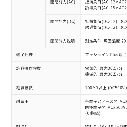
置等に一切使
開閉能力(AC)
抵抗負荷(AC-12): AC24
当社販売員に
※2 対応予定月
△
一定数に
当社は、貴社
誘導負荷(AC-15): AC24V
オムロン制御
また当社は、
※2 環境保護使
在庫状況およ
部品在庫の切り替
たしません。
－
在庫なし
開閉能力(DC)
抵抗負荷(DC-12): DC24
す。
「ｅ」：有害物質
機器販売
誘導負荷(DC-13): DC24
マイパーツ機
「10」：通常の
ている必要が
味します。
空
受注生産
開閉能力説明
測定条件: 周囲温度 2
お客様が当ウ
※3 非含有証明
「－」：未確認で
白
が、当社の製
さい。
下記の非含有証明
端子仕様
プッシュインPlus端
※当社の共同
いる法人を指
EU RoHS指令（
許容操作頻度
電気的: 最大30回/分
51物質の非含有証
機械的: 最大30回/分
※本証明書は発行
また、RoHS指
絶縁抵抗
100MΩ以上 (DC5
混在することから
既に当社にて対応
耐電圧
各端子とアース間: AC250
り割愛しておりま
同極端子間: AC2500V
(初期値)
耐振動
誤動作: 10～55Hz 複