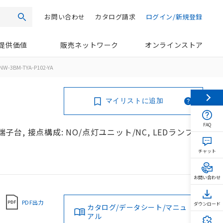
お問い合わせ
カタログ請求
ログイン/新規登録
検索
提供価値
販売ネットワーク
オンラインストア
NW-3BM-TYA-P102-YA
マイリストに追加
FAQ
端子台, 接点構成: NO/点灯ユニット/NC, LEDランプ
チャット
お問い合わせ
PDF出力
ダウンロード
カタログ/データシート/マニュ
アル