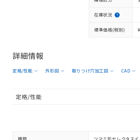
在庫状況
標準価格(税別)
詳細情報
定格/性能
外形図
取りつけ穴加工図
CAD
定格/性能
種類
ツマミ形セレクタスイ