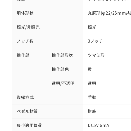
胴体形状
丸胴形(φ22/25mm共
照光/非照光
照光
ノッチ数
3ノッチ
操作部
操作部形状
ツマミ形
操作部色
黄
透明/不透明
透明
復帰方式
手動
ベゼル材質
樹脂
最小適用負荷
DC5V 6mA