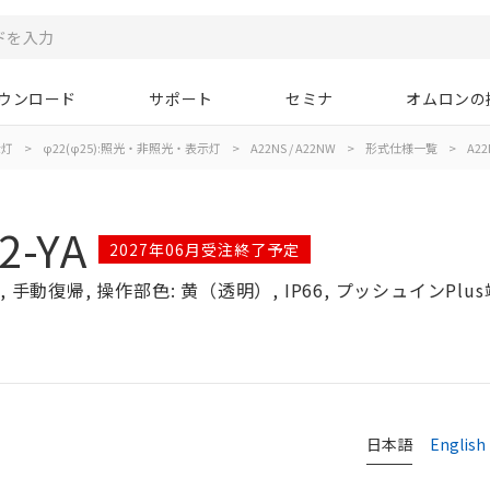
ウンロード
サポート
セミナ
オムロンの
示灯
>
φ22(φ25):照光・非照光・表示灯
>
A22NS / A22NW
>
形式仕様一覧
>
A22
2-YA
2027年06月受注終了予定
手動復帰, 操作部色: 黄（透明）, IP66, プッシュインPlus
日本語
English