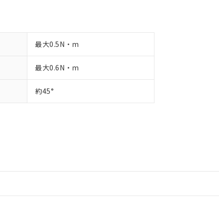
最大0.5N・m
最大0.6N・m
約45°
情報更新：2