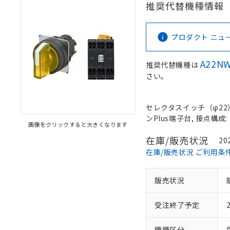
推奨代替機種情報
プロダクト ニュース 
A22NW
推奨代替機種は
さい。
セレクタスイッチ（φ22）,
ンPlus端子台, 接点構成: 
画像をクリックすると大きくなります
在庫/販売状況
20
在庫/販売状況 ご利用条
販売状況
受注終了予定
機種区分