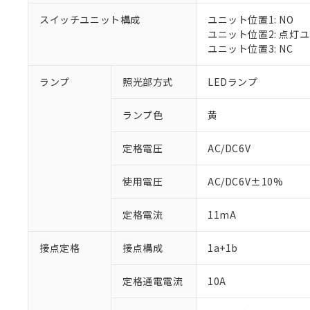
スイッチユニット構成
ユニット位置1: NO
ユニット位置2: 点灯
ユニット位置3: NC
※1 対応状況
ランプ
照光部方式
LEDランプ
対応済み：EU
ランプ色
黄
対応予定：EU R
対応予定なし：EU
定格電圧
AC/DC6V
調査・確認中：EU
ご利用条件
非該当品：ライセ
※1 中国RoHS
仕入先様の事情に
使用電圧
AC/DC6V±10%
があります。
以下の条件をお読
「○」：最大均質
定格電流
11mA
「×」：最大均質
本サービスは
当社は、これ
*EU RoHS指令（10物
「－」：未確認で
鉛(Pb) 1000ppm以下、
くものです。
う）を輸出ま
記
説明
六価クロム(Cr(Ⅵ)) 1
接点定格
接点構成
1a+1b
当社制御機器
などの必要な
フタル酸ビス(2-エチルヘ
号
*中国RoHS10物質の基準値 
ル（DBP） 1000ppm
在庫状況およ
当社は規制貨
Pb(鉛) :1000ppm、 Hg
但し、RoHS指令で産
のであり、閲
定格通電電流
10A
ます。
Cr(Ⅵ)(六価クロム) : 
フタル酸エステル類の４
○
一定数以
DBP(フタル酸ジブチル) :
い。
当社は貴社製
DEHP(フタル酸ビス(2-エ
正式な納期状