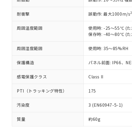
耐衝撃
誤動作: 最大1000m/s
周囲温度範囲
使用時: -25～55℃
保存時: -40～80℃
周囲湿度範囲
使用時: 35～85%RH
保護構造
パネル前面: IP66、NEM
感電保護クラス
Class II
PTI（トラッキング特性）
175
汚染度
3 (EN60947-5-1)
質量
約60g