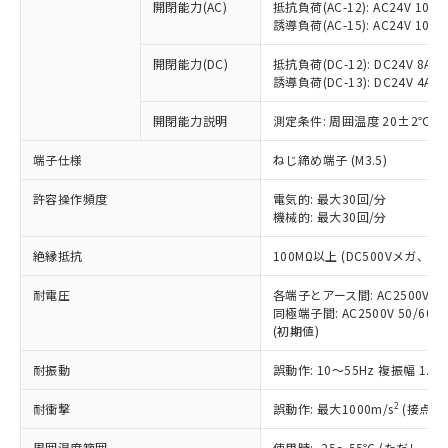
ご利用ください。
定はありません。
開閉能力(AC)
抵抗負荷(AC-12): AC24V 10A/A
誘導負荷(AC-15): AC24V 10A/AC
調査・確認中：EU RoHS指令（10物質）の
本サービスは、当社制御機器事業取扱
※1 中国RoHS○×表
非含有の対応状況を調査中または確認中の
商品の当社在庫状況および標準価格
開閉能力(DC)
抵抗負荷(DC-12): DC24V 8A/DC
商品です。
(税抜)を提供させていただくもので
誘導負荷(DC-13): DC24V 4A/DC
「○」：最大均質材料含有率が中国RoHSの
非該当品：ライセンス料など無形物で、有
す。
基準値以下であることを示します。
害物質有無と関係のない商品です。
当社制御機器事業取扱商品の中には、
開閉能力説明
測定条件: 周囲温度 20±2℃、
「×」：最大均質材料含有率が中国RoHSの
仕入先様の事情により、非含有部品として
本サービスの対象外となる商品もある
基準値を超えていることを示します。
いたものが、含有品と判明した場合などや
当社は、これら貴社製品のうち、外国
端子仕様
ねじ締め端子 (M3.5)
ことをご了承ください。
「－」：未確認です。当社販売部門へお問
むを得ず変更することがあります。
為替および外国貿易法に定める商品
在庫状況および標準価格照会結果は、
い合わせください。
許容操作頻度
（以下｢規制貨物等」という）を輸出
電気的: 最大30回/分
記載している更新日時点での社内デー
機械的: 最大30回/分
*EU RoHS指令（10物質）：
または国外への提供する場合は、日本
記
タに基づき作成されるものであり、閲
説明
鉛(Pb) 1000ppm以下、 水銀(Hg) 1000ppm以下、 カド
*中国RoHS10物質の基準値 (GB/T26572)：
国政府の輸出許可(または役務取引許
号
覧された時点での実際の在庫および標
ミウム(Cd) 100ppm以下、
Pb(鉛) :1000ppm、 Hg(水銀) : 1000ppm、 Cd(カドミウ
絶縁抵抗
100MΩ以上 (DC500Vメガ、
可)を取得するなどの必要な手続きを
六価クロム(Cr(Ⅵ)) 1000ppm以下、ポリ臭化ビフェニル
ム) : 100ppm、
準価格とは異なる場合があることをご
類(PBB) 1000ppm以下、ポリ臭化ジフェニルエーテル類
Cr(Ⅵ)(六価クロム) : 1000ppm、 PBBs(ポリ臭化ビフェ
とります。
了承ください。
(PBDE) 1000ppm以下、フタル酸ビス(2-エチルヘキシ
耐電圧
○
一定数以上の在庫あり
各端子とアース間: AC2500V 50/
ニル類) : 1000ppm、 PBDEs(ポリ臭化ジフェニルエーテ
当社は規制貨物を破棄する場合は、完
ル) (DEHP)(別名：DOP) 1000ppm以下、フタル酸ブチ
正式な納期状況および標準価格はお客
ル類) : 1000ppm、
同極端子間: AC2500V 50/60
ルベンジル（BBP） 1000ppm以下、フタル酸ジブチル
全に破砕するなど、違法に輸出されな
DBP(フタル酸ジブチル) : 1000ppm、 DIBP(フタル酸ジ
様のお取引先、またはお客様担当のオ
(初期値)
（DBP） 1000ppm以下、フタル酸ジイソブチル
イソブチル) : 1000ppm、 BBP(フタル酸ブチルベンジ
△
一定数には満たないが在庫あり
いよう必要な手段を講じます。
ムロン制御機器販売店・当社販売員に
(DIBP) 1000ppm以下
ル) : 1000ppm、
当社は貴社製品を、核兵器、ミサイ
但し、RoHS指令で産業用監視および制御機器に対する
耐振動
誤動作: 10～55Hz 複振幅 1.
DEHP(フタル酸ビス(2-エチルヘキシル)) : 1000ppm
ご相談ください。
適用除外項目は除く。
ル、化学兵器、生物兵器またはその他
－
在庫なし(最新の在庫状況につ
オムロン制御機器販売店や当社販売拠
フタル酸エステル類の４物質については閾値を超える意
2
耐衝撃
武器並びにこれらの製造装置等に一切
誤動作: 最大1000m/s
(接点開
いては、お客様のお取引先、ま
図的な使用がないことを確認しています。
点は「
販売ネットワーク
」をご確認
※2 環境保護使用期限
使用いたしません。
たはお客様担当のオムロン制御
ください。
周囲温度範囲
使用時: -25～55℃ (ただし