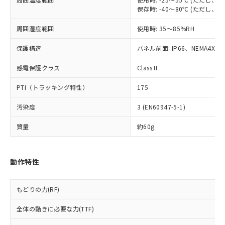
当社は、貴社製品を第三者に販売する
機器販売店・当社販売員にご確
在庫状況および標準価格結果を当社の
保存時: -40～80℃ (ただし
※2 対応予定月
「ｅ」：有害物質（10物質）のすべてが基
場合は、上記1、2および3の内容を当
認ください)
事前の承諾なく第三者に漏洩または開
準値以下であることを示します。
該第三者に通知します。また当社は、
示しないようお願いします。
周囲湿度範囲
使用時: 35～85%RH
部品在庫の切り替え状況などにより、予定
「10」：通常の使用状況下において有害物
販売先および販売に係わる関係者が違
マイパーツ機能（部品リスト作成サー
空
受注生産機種、また在庫状況の
月が前後することがあります。
質が外部に漏えいし、環境に深刻な影響を
法に輸出するおそれがある場合は、取
ビス）をご利用いただくには、I-Web
保護構造
白
情報を公開していない機種
パネル前面: IP66、NEMA4X, N
及ぼさない年数を意味します。
り引きをいたしません。
メンバーズにご登録されている必要が
「－」：未確認です。当社販売部門へお問
感電保護クラス
あります。
Class II
い合わせください。
お客様が当ウェブサイト上で当社にご
※3 非含有証明書ダウンロード
PTI（トラッキング特性）
175
登録された部品リストについて、当社
および当社の共同利用者が、当社の製
下記の非含有証明書をダウンロードするこ
汚染度
3 (EN60947-5-1)
品・サービスに関するお客様との取
とができます。
合意する
キャンセル
引・商談に必要な範囲で利用すること
質量
約60g
をご了承ください。
EU RoHS指令（10物質）の非含有証明書
※当社の共同利用者とは、
"個人情報
51物質の非含有証明書（当社基準）
の共同利用に関して"
の「1.共同利
※本証明書は発行日時点で非含有を証明す
動作特性
用者の範囲」に記載されている法人を
るもので、過去に遡って非含有を証明する
指します。
ものではありません。
もどりの力(RF)
また、RoHS指令のフタル酸エステル類４
物質の対応では、対応完了までの期間は出
全体の動きに必要な力(TTF)
荷製品に未対応品が混在することから備考
欄に対応日を記載しておりました。