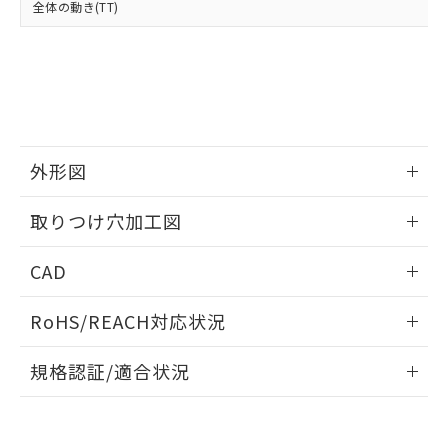
全体の動き(TT)
既に当社にて対応品への在庫切替を完了
していることから、特段のことがない限
り、2022年1月12日より割愛しておりま
す。
外形図
情報更新：2026/05/21
取りつけ穴加工図
情報更新：2026/05/21
CAD
ログイン/会員登録いただくと、CADデータをダウンロー
RoHS/REACH対応状況
ドすることができます。
情報更新：2026/7/29
規格認証/適合状況
ログイン/会員登録
EU RoHS
注意事項・凡例
UL認証
CSA認証
CEマーキング