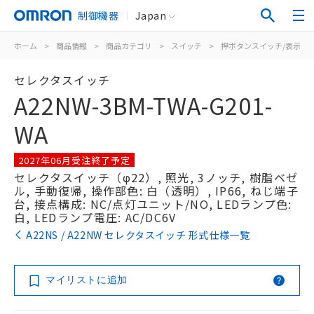
制御機器
Japan
ホーム
>
商品情報
>
商品カテゴリ
>
スイッチ
>
押ボタンスイッチ/表示灯
セレクタスイッチ
A22NW-3BM-TWA-G201-
WA
2027年06月受注終了予定
セレクタスイッチ（φ22）, 照光, 3ノッチ, 樹脂ベゼ
ル, 手動復帰, 操作部色: 白（透明）, IP66, ねじ端子
台, 接点構成: NC/点灯ユニット/NO, LEDランプ色:
白, LEDランプ電圧: AC/DC6V
A22NS / A22NW セレクタスイッチ 形式仕様一覧
マイリストに追加