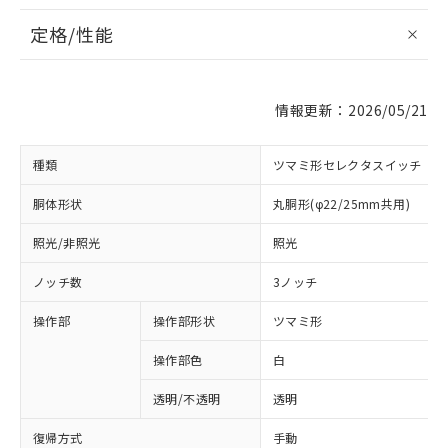
定格/性能
情報更新：2026/05/21
種類
ツマミ形セレクタスイッチ
胴体形状
丸胴形(φ22/25mm共用)
照光/非照光
照光
ノッチ数
3ノッチ
操作部
操作部形状
ツマミ形
操作部色
白
透明/不透明
透明
復帰方式
手動