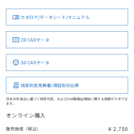
Yes
Yes
Yes
対応状況
対応予定月
※1
※2
ダウンロードデータをご利用いただく前に、以下を必ずお読
みください。
カタログ/データシート/マニュアル
対応済み
ソフトウェアの使用条件
LR型式承認
DNV型式承認
BV型式承認
KR型式承
（イギリス
（ノルウェー
（フランス
（韓国
船舶規格）
船舶規格）
船舶規格）
船舶規格
中国 RoHS
注意事項・凡例
2D CADデータ
No
No
No
No
中国 RoHS表
※1 ※2
3D CADデータ
この製品の規格認証/適合状況ページへ
Pb
Hg
Cd
Cr(VI)
その他の認証はこちらのページからご検索ください
該非判定見解書/項目別対比表
X
O
O
O
日本の外為法に基づく該非判定、およびEAR再輸出規制に関する見解が入手でき
ます。
"対応済み"や非含有の記載がされた商品であっても、流通
在庫等で未対応品が混在する可能性があります。
オンライン購入
非含有品が必要な際は、弊社営業部門もしくは販売店へお
問い合わせください。
¥ 2,750
販売価格（税込）