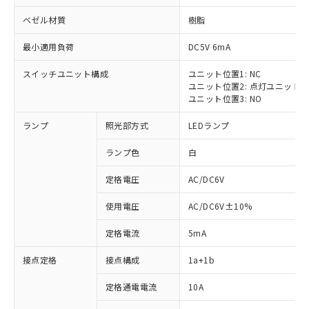
ベゼル材質
樹脂
最小適用負荷
DC5V 6mA
スイッチユニット構成
ユニット位置1: NC
ユニット位置2: 点灯ユニット
ユニット位置3: NO
ランプ
照光部方式
LEDランプ
ランプ色
白
※1 対応状況
定格電圧
AC/DC6V
対応済み：EU RoHS指令（10物質）の
使用電圧
AC/DC6V±10%
非含有に対応した製品が提供可能な商品で
す。
定格電流
5mA
対応予定：EU RoHS指令（10物質）の非含
ご利用条件
有に対応した製品に切り替える予定のある
接点定格
接点構成
1a+1b
商品です。
対応予定なし：EU RoHS指令（10物質）の
定格通電電流
10A
以下の条件をお読みいただき、同意のうえ
非含有に非対応の商品で、対応品を出す予