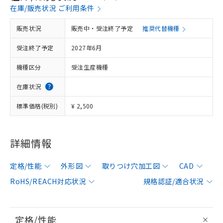
在庫/販売状況 ご利用条件
販売状況
販売中・受注終了予定
推奨代替機種
受注終了予定
2027年6月
機種区分
受注生産機種
在庫状況
標準価格(税別)
¥ 2,500
詳細情報
定格/性能
外形図
取りつけ穴加工図
CAD
RoHS/REACH対応状況
規格認証/適合状況
定格/性能