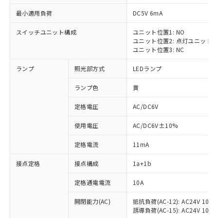
最小適用負荷
DC5V 6mA
スイッチユニット構成
ユニット位置1: NO
ユニット位置2: 点灯ユニット
ユニット位置3: NC
ランプ
照光部方式
LEDランプ
ランプ色
黄
定格電圧
AC/DC6V
※1 対応状況
使用電圧
AC/DC6V±10%
対応済み：EU RoHS指令（10物質）の
非含有に対応した製品が提供可能な商品で
定格電流
11mA
す。
対応予定：EU RoHS指令（10物質）の非含
接点定格
接点構成
1a+1b
ご利用条件
有に対応した製品に切り替える予定のある
商品です。
定格通電電流
10A
対応予定なし：EU RoHS指令（10物質）の
以下の条件をお読みいただき、同意のうえ
非含有に非対応の商品で、対応品を出す予
開閉能力(AC)
抵抗負荷(AC-12): AC24V 10A/A
ご利用ください。
誘導負荷(AC-15): AC24V 10A/AC
定はありません。