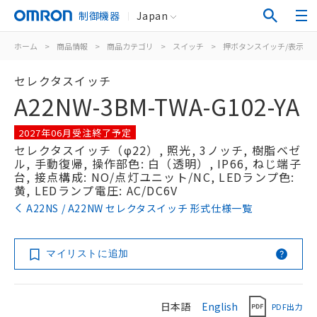
制御機器
Japan
ホーム
>
商品情報
>
商品カテゴリ
>
スイッチ
>
押ボタンスイッチ/表示灯
セレクタスイッチ
A22NW-3BM-TWA-G102-YA
2027年06月受注終了予定
セレクタスイッチ（φ22）, 照光, 3ノッチ, 樹脂ベゼ
ル, 手動復帰, 操作部色: 白（透明）, IP66, ねじ端子
台, 接点構成: NO/点灯ユニット/NC, LEDランプ色:
黄, LEDランプ電圧: AC/DC6V
A22NS / A22NW セレクタスイッチ 形式仕様一覧
マイリストに追加
日本語
English
PDF出力