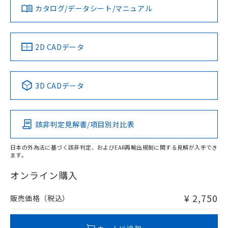
みください。
カタログ/データシート/マニュアル
対応済み
ソフトウェアの使用条件
LR型式承認
DNV型式承認
BV型式承認
KR型式承
（イギリス
（ノルウェー
（フランス
（韓国
船舶規格）
船舶規格）
船舶規格）
船舶規格
中国 RoHS
注意事項・凡例
2D CADデータ
No
No
No
No
中国 RoHS表
※1 ※2
3D CADデータ
この製品の規格認証/適合状況ページへ
Pb
Hg
Cd
Cr(VI)
その他の認証はこちらのページからご検索ください
該非判定見解書/項目別対比表
X
O
O
O
日本の外為法に基づく該非判定、およびEAR再輸出規制に関する見解が入手でき
ます。
"対応済み"や非含有の記載がされた商品であっても、流通
在庫等で未対応品が混在する可能性があります。
オンライン購入
非含有品が必要な際は、弊社営業部門もしくは販売店へお
問い合わせください。
¥ 2,750
販売価格（税込）
この製品のRoHS/REACH対応状況ページへ