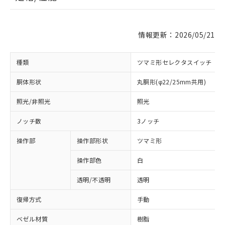
情報更新：2026/05/21
種類
ツマミ形セレクタスイッチ
胴体形状
丸胴形(φ22/25mm共用)
照光/非照光
照光
ノッチ数
3ノッチ
操作部
操作部形状
ツマミ形
操作部色
白
透明/不透明
透明
復帰方式
手動
ベゼル材質
樹脂