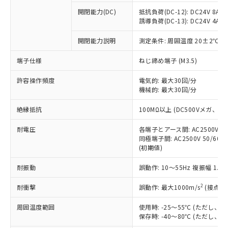
調査・確認中：EU RoHS指令（10物質）の
本サービスは、当社制御機器事業取扱
開閉能力(DC)
抵抗負荷(DC-12): DC24V 8A/DC
※1 中国RoHS○×表
非含有の対応状況を調査中または確認中の
商品の当社在庫状況および標準価格
誘導負荷(DC-13): DC24V 4A/DC
商品です。
(税抜)を提供させていただくもので
「○」：最大均質材料含有率が中国RoHSの
非該当品：ライセンス料など無形物で、有
す。
開閉能力説明
測定条件: 周囲温度 20±2℃、
基準値以下であることを示します。
害物質有無と関係のない商品です。
当社制御機器事業取扱商品の中には、
「×」：最大均質材料含有率が中国RoHSの
仕入先様の事情により、非含有部品として
端子仕様
ねじ締め端子 (M3.5)
本サービスの対象外となる商品もある
基準値を超えていることを示します。
いたものが、含有品と判明した場合などや
当社は、これら貴社製品のうち、外国
ことをご了承ください。
「－」：未確認です。当社販売部門へお問
むを得ず変更することがあります。
為替および外国貿易法に定める商品
許容操作頻度
電気的: 最大30回/分
在庫状況および標準価格照会結果は、
い合わせください。
機械的: 最大30回/分
（以下｢規制貨物等」という）を輸出
記載している更新日時点での社内デー
*EU RoHS指令（10物質）：
または国外への提供する場合は、日本
記
タに基づき作成されるものであり、閲
説明
鉛(Pb) 1000ppm以下、 水銀(Hg) 1000ppm以下、 カド
絶縁抵抗
100MΩ以上 (DC500Vメガ、
*中国RoHS10物質の基準値 (GB/T26572)：
国政府の輸出許可(または役務取引許
号
覧された時点での実際の在庫および標
ミウム(Cd) 100ppm以下、
Pb(鉛) :1000ppm、 Hg(水銀) : 1000ppm、 Cd(カドミウ
可)を取得するなどの必要な手続きを
六価クロム(Cr(Ⅵ)) 1000ppm以下、ポリ臭化ビフェニル
ム) : 100ppm、
準価格とは異なる場合があることをご
耐電圧
各端子とアース間: AC2500V 50/
類(PBB) 1000ppm以下、ポリ臭化ジフェニルエーテル類
Cr(Ⅵ)(六価クロム) : 1000ppm、 PBBs(ポリ臭化ビフェ
とります。
了承ください。
同極端子間: AC2500V 50/60
(PBDE) 1000ppm以下、フタル酸ビス(2-エチルヘキシ
○
一定数以上の在庫あり
ニル類) : 1000ppm、 PBDEs(ポリ臭化ジフェニルエーテ
当社は規制貨物を破棄する場合は、完
ル) (DEHP)(別名：DOP) 1000ppm以下、フタル酸ブチ
正式な納期状況および標準価格はお客
(初期値)
ル類) : 1000ppm、
ルベンジル（BBP） 1000ppm以下、フタル酸ジブチル
全に破砕するなど、違法に輸出されな
DBP(フタル酸ジブチル) : 1000ppm、 DIBP(フタル酸ジ
様のお取引先、またはお客様担当のオ
（DBP） 1000ppm以下、フタル酸ジイソブチル
イソブチル) : 1000ppm、 BBP(フタル酸ブチルベンジ
△
一定数には満たないが在庫あり
いよう必要な手段を講じます。
耐振動
誤動作: 10～55Hz 複振幅 1.
ムロン制御機器販売店・当社販売員に
(DIBP) 1000ppm以下
ル) : 1000ppm、
当社は貴社製品を、核兵器、ミサイ
但し、RoHS指令で産業用監視および制御機器に対する
DEHP(フタル酸ビス(2-エチルヘキシル)) : 1000ppm
ご相談ください。
適用除外項目は除く。
2
ル、化学兵器、生物兵器またはその他
耐衝撃
誤動作: 最大1000m/s
(接点開
－
在庫なし(最新の在庫状況につ
オムロン制御機器販売店や当社販売拠
フタル酸エステル類の４物質については閾値を超える意
武器並びにこれらの製造装置等に一切
いては、お客様のお取引先、ま
図的な使用がないことを確認しています。
点は「
販売ネットワーク
」をご確認
※2 環境保護使用期限
周囲温度範囲
使用時: -25～55℃ (ただし
使用いたしません。
たはお客様担当のオムロン制御
ください。
保存時: -40～80℃ (ただし
当社は、貴社製品を第三者に販売する
機器販売店・当社販売員にご確
在庫状況および標準価格結果を当社の