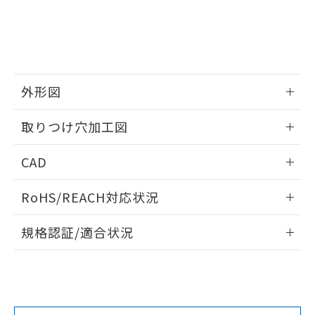
していることから、特段のことがない限
り、2022年1月12日より割愛しておりま
す。
外形図
情報更新：2026/05/21
取りつけ穴加工図
情報更新：2026/05/21
CAD
ログイン/会員登録いただくと、CADデータをダウンロー
RoHS/REACH対応状況
ドすることができます。
情報更新：2026/7/29
規格認証/適合状況
ログイン/会員登録
EU RoHS
注意事項・凡例
UL認証
CSA認証
CEマーキング
Yes
Yes
Yes
対応状況
対応予定月
※1
※2
ダウンロードデータをご利用いただく前に、以下を必ずお読