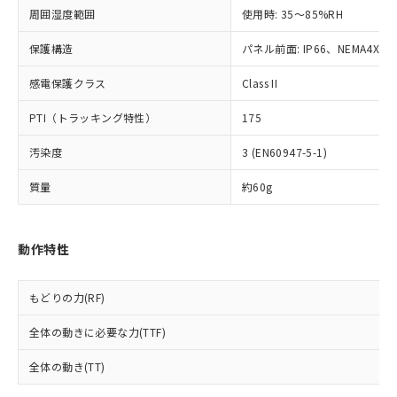
※2 対応予定月
「ｅ」：有害物質（10物質）のすべてが基
場合は、上記1、2および3の内容を当
認ください)
事前の承諾なく第三者に漏洩または開
周囲湿度範囲
使用時: 35～85%RH
準値以下であることを示します。
該第三者に通知します。また当社は、
示しないようお願いします。
部品在庫の切り替え状況などにより、予定
「10」：通常の使用状況下において有害物
販売先および販売に係わる関係者が違
マイパーツ機能（部品リスト作成サー
空
受注生産機種、また在庫状況の
保護構造
パネル前面: IP66、NEMA4X, N
月が前後することがあります。
質が外部に漏えいし、環境に深刻な影響を
法に輸出するおそれがある場合は、取
ビス）をご利用いただくには、I-Web
白
情報を公開していない機種
及ぼさない年数を意味します。
り引きをいたしません。
メンバーズにご登録されている必要が
感電保護クラス
Class II
「－」：未確認です。当社販売部門へお問
あります。
い合わせください。
PTI（トラッキング特性）
175
お客様が当ウェブサイト上で当社にご
※3 非含有証明書ダウンロード
登録された部品リストについて、当社
汚染度
3 (EN60947-5-1)
および当社の共同利用者が、当社の製
下記の非含有証明書をダウンロードするこ
品・サービスに関するお客様との取
質量
約60g
とができます。
合意する
キャンセル
引・商談に必要な範囲で利用すること
をご了承ください。
EU RoHS指令（10物質）の非含有証明書
※当社の共同利用者とは、
"個人情報
51物質の非含有証明書（当社基準）
動作特性
の共同利用に関して"
の「1.共同利
※本証明書は発行日時点で非含有を証明す
用者の範囲」に記載されている法人を
るもので、過去に遡って非含有を証明する
指します。
もどりの力(RF)
ものではありません。
また、RoHS指令のフタル酸エステル類４
全体の動きに必要な力(TTF)
物質の対応では、対応完了までの期間は出
荷製品に未対応品が混在することから備考
全体の動き(TT)
欄に対応日を記載しておりました。
既に当社にて対応品への在庫切替を完了