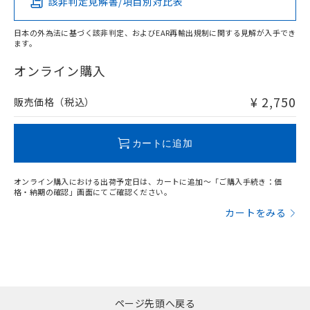
該非判定見解書/項目別対比表
X
O
O
O
日本の外為法に基づく該非判定、およびEAR再輸出規制に関する見解が入手でき
ます。
"対応済み"や非含有の記載がされた商品であっても、流通
在庫等で未対応品が混在する可能性があります。
オンライン購入
非含有品が必要な際は、弊社営業部門もしくは販売店へお
問い合わせください。
¥ 2,750
販売価格（税込）
この製品のRoHS/REACH対応状況ページへ
カートに追加
オンライン購入における出荷予定日は、カートに追加～「ご購入手続き：価
格・納期の確認」画面にてご確認ください。
カートをみる
ページ先頭へ戻る