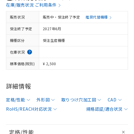
在庫/販売状況 ご利用条件
販売状況
販売中・受注終了予定
推奨代替機種
受注終了予定
2027年6月
機種区分
受注生産機種
在庫状況
標準価格(税別)
¥ 2,500
詳細情報
定格/性能
外形図
取りつけ穴加工図
CAD
RoHS/REACH対応状況
規格認証/適合状況
定格/性能