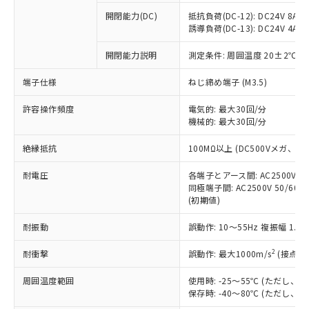
本サービスの対象外となる商品もある
基準値を超えていることを示します。
いたものが、含有品と判明した場合などや
当社は、これら貴社製品のうち、外国
ことをご了承ください。
開閉能力(DC)
抵抗負荷(DC-12): DC24V 8A/DC
「－」：未確認です。当社販売部門へお問
むを得ず変更することがあります。
為替および外国貿易法に定める商品
誘導負荷(DC-13): DC24V 4A/DC
在庫状況および標準価格照会結果は、
い合わせください。
（以下｢規制貨物等」という）を輸出
記載している更新日時点での社内デー
*EU RoHS指令（10物質）：
または国外への提供する場合は、日本
開閉能力説明
測定条件: 周囲温度 20±2℃、
記
タに基づき作成されるものであり、閲
説明
鉛(Pb) 1000ppm以下、 水銀(Hg) 1000ppm以下、 カド
*中国RoHS10物質の基準値 (GB/T26572)：
国政府の輸出許可(または役務取引許
号
覧された時点での実際の在庫および標
ミウム(Cd) 100ppm以下、
Pb(鉛) :1000ppm、 Hg(水銀) : 1000ppm、 Cd(カドミウ
端子仕様
ねじ締め端子 (M3.5)
可)を取得するなどの必要な手続きを
六価クロム(Cr(Ⅵ)) 1000ppm以下、ポリ臭化ビフェニル
ム) : 100ppm、
準価格とは異なる場合があることをご
類(PBB) 1000ppm以下、ポリ臭化ジフェニルエーテル類
Cr(Ⅵ)(六価クロム) : 1000ppm、 PBBs(ポリ臭化ビフェ
とります。
了承ください。
(PBDE) 1000ppm以下、フタル酸ビス(2-エチルヘキシ
○
一定数以上の在庫あり
ニル類) : 1000ppm、 PBDEs(ポリ臭化ジフェニルエーテ
許容操作頻度
電気的: 最大30回/分
当社は規制貨物を破棄する場合は、完
ル) (DEHP)(別名：DOP) 1000ppm以下、フタル酸ブチ
正式な納期状況および標準価格はお客
ル類) : 1000ppm、
機械的: 最大30回/分
ルベンジル（BBP） 1000ppm以下、フタル酸ジブチル
全に破砕するなど、違法に輸出されな
DBP(フタル酸ジブチル) : 1000ppm、 DIBP(フタル酸ジ
様のお取引先、またはお客様担当のオ
（DBP） 1000ppm以下、フタル酸ジイソブチル
イソブチル) : 1000ppm、 BBP(フタル酸ブチルベンジ
△
一定数には満たないが在庫あり
いよう必要な手段を講じます。
ムロン制御機器販売店・当社販売員に
(DIBP) 1000ppm以下
ル) : 1000ppm、
絶縁抵抗
100MΩ以上 (DC500Vメガ、
当社は貴社製品を、核兵器、ミサイ
但し、RoHS指令で産業用監視および制御機器に対する
DEHP(フタル酸ビス(2-エチルヘキシル)) : 1000ppm
ご相談ください。
適用除外項目は除く。
ル、化学兵器、生物兵器またはその他
－
在庫なし(最新の在庫状況につ
オムロン制御機器販売店や当社販売拠
耐電圧
各端子とアース間: AC2500V 50/
フタル酸エステル類の４物質については閾値を超える意
武器並びにこれらの製造装置等に一切
いては、お客様のお取引先、ま
図的な使用がないことを確認しています。
同極端子間: AC2500V 50/60
点は「
販売ネットワーク
」をご確認
※2 環境保護使用期限
使用いたしません。
(初期値)
たはお客様担当のオムロン制御
ください。
当社は、貴社製品を第三者に販売する
機器販売店・当社販売員にご確
在庫状況および標準価格結果を当社の
※2 対応予定月
「ｅ」：有害物質（10物質）のすべてが基
耐振動
誤動作: 10～55Hz 複振幅 1.
場合は、上記1、2および3の内容を当
認ください)
事前の承諾なく第三者に漏洩または開
準値以下であることを示します。
該第三者に通知します。また当社は、
示しないようお願いします。
2
耐衝撃
誤動作: 最大1000m/s
(接点開
部品在庫の切り替え状況などにより、予定
「10」：通常の使用状況下において有害物
販売先および販売に係わる関係者が違
マイパーツ機能（部品リスト作成サー
空
受注生産機種、また在庫状況の
月が前後することがあります。
質が外部に漏えいし、環境に深刻な影響を
法に輸出するおそれがある場合は、取
ビス）をご利用いただくには、I-Web
白
情報を公開していない機種
周囲温度範囲
使用時: -25～55℃ (ただし
及ぼさない年数を意味します。
り引きをいたしません。
メンバーズにご登録されている必要が
保存時: -40～80℃ (ただし
「－」：未確認です。当社販売部門へお問
あります。