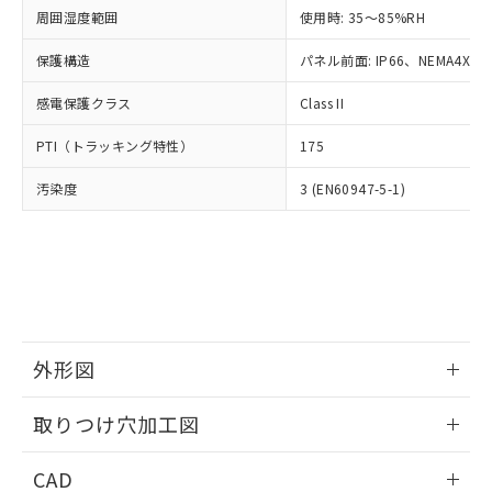
い合わせください。
お客様が当ウェブサイト上で当社にご
周囲湿度範囲
使用時: 35～85%RH
※3 非含有証明書ダウンロード
登録された部品リストについて、当社
保護構造
パネル前面: IP66、NEMA4X, N
および当社の共同利用者が、当社の製
下記の非含有証明書をダウンロードするこ
品・サービスに関するお客様との取
とができます。
感電保護クラス
Class II
合意する
キャンセル
引・商談に必要な範囲で利用すること
をご了承ください。
EU RoHS指令（10物質）の非含有証明書
PTI（トラッキング特性）
175
※当社の共同利用者とは、
"個人情報
51物質の非含有証明書（当社基準）
の共同利用に関して"
の「1.共同利
汚染度
3 (EN60947-5-1)
※本証明書は発行日時点で非含有を証明す
用者の範囲」に記載されている法人を
るもので、過去に遡って非含有を証明する
指します。
ものではありません。
また、RoHS指令のフタル酸エステル類４
物質の対応では、対応完了までの期間は出
荷製品に未対応品が混在することから備考
欄に対応日を記載しておりました。
既に当社にて対応品への在庫切替を完了
外形図
していることから、特段のことがない限
り、2022年1月12日より割愛しておりま
情報更新：2026/05/21
取りつけ穴加工図
す。
情報更新：2026/05/21
CAD