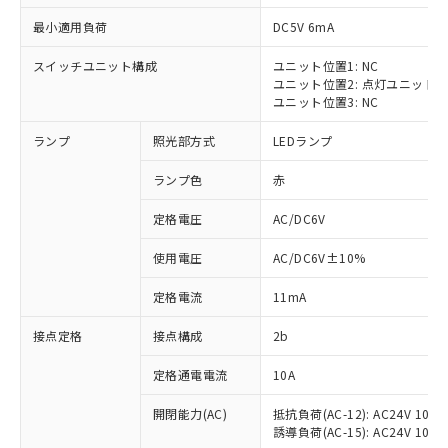
最小適用負荷
DC5V 6mA
スイッチユニット構成
ユニット位置1: NC
ユニット位置2: 点灯ユニット
※1 対応状況
ユニット位置3: NC
ランプ
照光部方式
LEDランプ
対応済み：EU RoHS指令（10物質）の
非含有に対応した製品が提供可能な商品で
ランプ色
赤
す。
対応予定：EU RoHS指令（10物質）の非含
定格電圧
AC/DC6V
ご利用条件
有に対応した製品に切り替える予定のある
商品です。
使用電圧
AC/DC6V±10%
対応予定なし：EU RoHS指令（10物質）の
以下の条件をお読みいただき、同意のうえ
非含有に非対応の商品で、対応品を出す予
定格電流
11mA
ご利用ください。
定はありません。
調査・確認中：EU RoHS指令（10物質）の
接点定格
接点構成
2b
本サービスは、当社制御機器事業取扱
※1 中国RoHS○×表
非含有の対応状況を調査中または確認中の
商品の当社在庫状況および標準価格
定格通電電流
10A
商品です。
(税抜)を提供させていただくもので
「○」：最大均質材料含有率が中国RoHSの
非該当品：ライセンス料など無形物で、有
す。
開閉能力(AC)
抵抗負荷(AC-12): AC24V 10A/A
基準値以下であることを示します。
害物質有無と関係のない商品です。
当社制御機器事業取扱商品の中には、
誘導負荷(AC-15): AC24V 10A/AC
「×」：最大均質材料含有率が中国RoHSの
仕入先様の事情により、非含有部品として