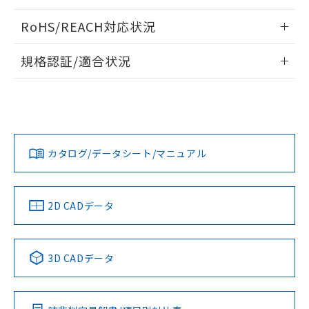
ログイン/会員登録いただくと、CADデータをダウンロー
RoHS/REACH対応状況
ドすることができます。
情報更新：2026/7/29
規格認証/適合状況
ログイン/会員登録
EU RoHS
注意事項・凡例
UL認証
CSA認証
CEマーキング
Yes
Yes
Yes
対応状況
対応予定月
※1
※2
ダウンロードデータをご利用いただく前に、以下を必ずお読
みください。
カタログ/データシート/マニュアル
対応済み
ソフトウェアの使用条件
LR型式承認
DNV型式承認
BV型式承認
KR型式承
（イギリス
（ノルウェー
（フランス
（韓国
船舶規格）
船舶規格）
船舶規格）
船舶規格
中国 RoHS
注意事項・凡例
2D CADデータ
No
No
No
No
中国 RoHS表
※1 ※2
3D CADデータ
この製品の規格認証/適合状況ページへ
Pb
Hg
Cd
Cr(VI)
その他の認証はこちらのページからご検索ください