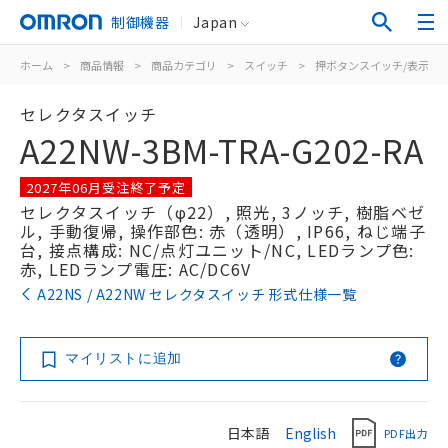
制御機器
Japan
ホーム
>
商品情報
>
商品カテゴリ
>
スイッチ
>
押ボタンスイッチ/表示灯
セレクタスイッチ
A22NW-3BM-TRA-G202-RA
2027年06月受注終了予定
セレクタスイッチ（φ22）, 照光, 3ノッチ, 樹脂ベゼ
ル, 手動復帰, 操作部色: 赤（透明）, IP66, ねじ端子
台, 接点構成: NC/点灯ユニット/NC, LEDランプ色:
赤, LEDランプ電圧: AC/DC6V
A22NS / A22NW セレクタスイッチ 形式仕様一覧
マイリストに追加
日本語
English
PDF出力