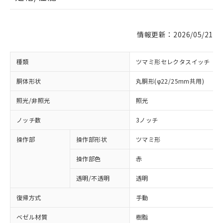
情報更新：2026/05/21
種類
ツマミ形セレクタスイッチ
胴体形状
丸胴形(φ22/25mm共用)
照光/非照光
照光
ノッチ数
3ノッチ
操作部
操作部形状
ツマミ形
操作部色
赤
透明/不透明
透明
復帰方式
手動
ベゼル材質
樹脂