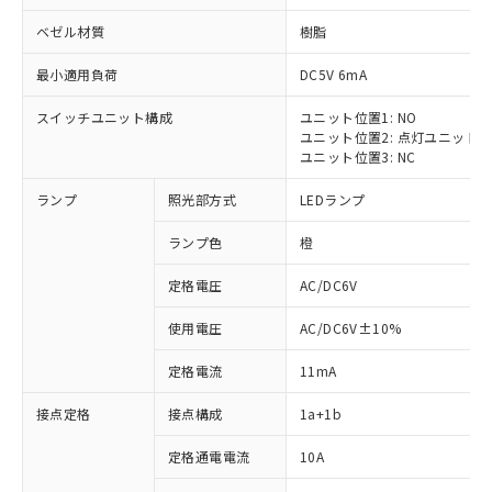
ベゼル材質
樹脂
最小適用負荷
DC5V 6mA
スイッチユニット構成
ユニット位置1: NO
ユニット位置2: 点灯ユニット
ユニット位置3: NC
ランプ
照光部方式
LEDランプ
ランプ色
橙
※1 対応状況
定格電圧
AC/DC6V
対応済み：EU RoHS指令（10物質）の
使用電圧
AC/DC6V±10%
非含有に対応した製品が提供可能な商品で
す。
定格電流
11mA
対応予定：EU RoHS指令（10物質）の非含
ご利用条件
有に対応した製品に切り替える予定のある
接点定格
接点構成
1a+1b
商品です。
対応予定なし：EU RoHS指令（10物質）の
定格通電電流
10A
以下の条件をお読みいただき、同意のうえ
非含有に非対応の商品で、対応品を出す予