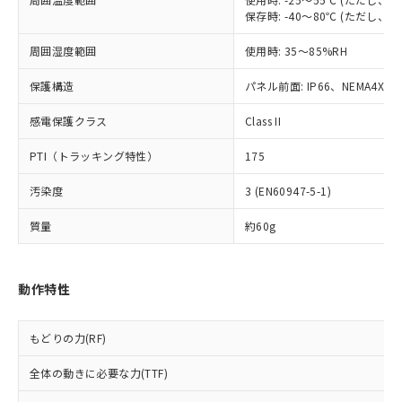
当社は、貴社製品を第三者に販売する
機器販売店・当社販売員にご確
在庫状況および標準価格結果を当社の
保存時: -40～80℃ (ただし
※2 対応予定月
「ｅ」：有害物質（10物質）のすべてが基
場合は、上記1、2および3の内容を当
認ください)
事前の承諾なく第三者に漏洩または開
準値以下であることを示します。
該第三者に通知します。また当社は、
示しないようお願いします。
周囲湿度範囲
使用時: 35～85%RH
部品在庫の切り替え状況などにより、予定
「10」：通常の使用状況下において有害物
販売先および販売に係わる関係者が違
マイパーツ機能（部品リスト作成サー
空
受注生産機種、また在庫状況の
月が前後することがあります。
質が外部に漏えいし、環境に深刻な影響を
法に輸出するおそれがある場合は、取
ビス）をご利用いただくには、I-Web
保護構造
白
情報を公開していない機種
パネル前面: IP66、NEMA4X, N
及ぼさない年数を意味します。
り引きをいたしません。
メンバーズにご登録されている必要が
「－」：未確認です。当社販売部門へお問
感電保護クラス
あります。
Class II
い合わせください。
お客様が当ウェブサイト上で当社にご
※3 非含有証明書ダウンロード
PTI（トラッキング特性）
175
登録された部品リストについて、当社
および当社の共同利用者が、当社の製
下記の非含有証明書をダウンロードするこ
汚染度
3 (EN60947-5-1)
品・サービスに関するお客様との取
とができます。
合意する
キャンセル
引・商談に必要な範囲で利用すること
質量
約60g
をご了承ください。
EU RoHS指令（10物質）の非含有証明書
※当社の共同利用者とは、
"個人情報
51物質の非含有証明書（当社基準）
の共同利用に関して"
の「1.共同利
※本証明書は発行日時点で非含有を証明す
動作特性
用者の範囲」に記載されている法人を
るもので、過去に遡って非含有を証明する
指します。
ものではありません。
もどりの力(RF)
また、RoHS指令のフタル酸エステル類４
物質の対応では、対応完了までの期間は出
全体の動きに必要な力(TTF)
荷製品に未対応品が混在することから備考
欄に対応日を記載しておりました。