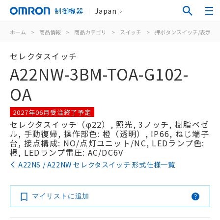
制御機器
Japan
ホーム
>
商品情報
>
商品カテゴリ
>
スイッチ
>
押ボタンスイッチ/表示灯
セレクタスイッチ
A22NW-3BM-TOA-G102-
OA
2027年06月受注終了予定
セレクタスイッチ（φ22）, 照光, 3ノッチ, 樹脂ベゼ
ル, 手動復帰, 操作部色: 橙（透明）, IP66, ねじ端子
台, 接点構成: NO/点灯ユニット/NC, LEDランプ色:
橙, LEDランプ電圧: AC/DC6V
A22NS / A22NW セレクタスイッチ 形式仕様一覧
マイリストに追加