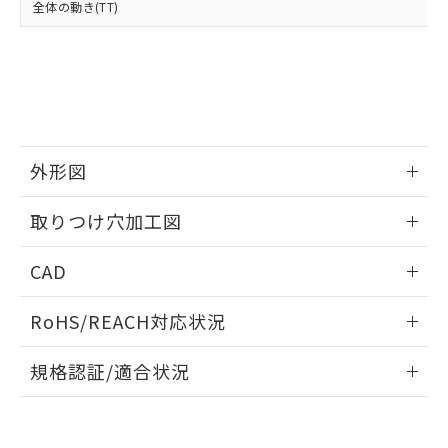
全体の動き(TT)
既に当社にて対応品への在庫切替を完了
していることから、特段のことがない限
り、2022年1月12日より割愛しておりま
す。
外形図
情報更新：2026/05/21
取りつけ穴加工図
情報更新：2026/05/21
CAD
ログイン/会員登録いただくと、CADデータをダウンロー
RoHS/REACH対応状況
ドすることができます。
情報更新：2026/7/29
規格認証/適合状況
ログイン/会員登録
EU RoHS
注意事項・凡例
UL認証
CSA認証
CEマーキング