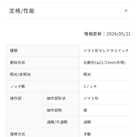
定格/性能
情報更新：2026/05/21
種類
ツマミ形セレクタスイッチ
胴体形状
丸胴形(φ22/25mm共用)
照光/非照光
照光
ノッチ数
3ノッチ
操作部
操作部形状
ツマミ形
操作部色
橙
透明/不透明
透明
復帰方式
手動