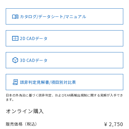
Yes
Yes
Yes
対応状況
対応予定月
※1
※2
ダウンロードデータをご利用いただく前に、以下を必ずお読
みください。
カタログ/データシート/マニュアル
対応済み
ソフトウェアの使用条件
LR型式承認
DNV型式承認
BV型式承認
KR型式承
（イギリス
（ノルウェー
（フランス
（韓国
船舶規格）
船舶規格）
船舶規格）
船舶規格
中国 RoHS
注意事項・凡例
2D CADデータ
No
No
No
No
中国 RoHS表
※1 ※2
3D CADデータ
この製品の規格認証/適合状況ページへ
Pb
Hg
Cd
Cr(VI)
その他の認証はこちらのページからご検索ください
該非判定見解書/項目別対比表
X
O
O
O
日本の外為法に基づく該非判定、およびEAR再輸出規制に関する見解が入手でき
ます。
"対応済み"や非含有の記載がされた商品であっても、流通
在庫等で未対応品が混在する可能性があります。
オンライン購入
非含有品が必要な際は、弊社営業部門もしくは販売店へお
問い合わせください。
¥ 2,750
販売価格（税込）