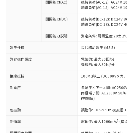
ご利用ください。
定はありません。
開閉能力(AC)
抵抗負荷(AC-12): AC24V 10A/A
誘導負荷(AC-15): AC24V 10A/AC
調査・確認中：EU RoHS指令（10物質）の
本サービスは、当社制御機器事業取扱
※1 中国RoHS○×表
非含有の対応状況を調査中または確認中の
商品の当社在庫状況および標準価格
開閉能力(DC)
抵抗負荷(DC-12): DC24V 8A/DC
商品です。
(税抜)を提供させていただくもので
誘導負荷(DC-13): DC24V 4A/DC
「○」：最大均質材料含有率が中国RoHSの
非該当品：ライセンス料など無形物で、有
す。
基準値以下であることを示します。
害物質有無と関係のない商品です。
当社制御機器事業取扱商品の中には、
開閉能力説明
測定条件: 周囲温度 20±2℃、
「×」：最大均質材料含有率が中国RoHSの
仕入先様の事情により、非含有部品として
本サービスの対象外となる商品もある
基準値を超えていることを示します。
いたものが、含有品と判明した場合などや
当社は、これら貴社製品のうち、外国
端子仕様
ねじ締め端子 (M3.5)
ことをご了承ください。
「－」：未確認です。当社販売部門へお問
むを得ず変更することがあります。
為替および外国貿易法に定める商品
在庫状況および標準価格照会結果は、
い合わせください。
許容操作頻度
（以下｢規制貨物等」という）を輸出
電気的: 最大30回/分
記載している更新日時点での社内デー
機械的: 最大30回/分
*EU RoHS指令（10物質）：
または国外への提供する場合は、日本
記
タに基づき作成されるものであり、閲
説明
鉛(Pb) 1000ppm以下、 水銀(Hg) 1000ppm以下、 カド
*中国RoHS10物質の基準値 (GB/T26572)：
国政府の輸出許可(または役務取引許
号
覧された時点での実際の在庫および標
ミウム(Cd) 100ppm以下、
Pb(鉛) :1000ppm、 Hg(水銀) : 1000ppm、 Cd(カドミウ
絶縁抵抗
100MΩ以上 (DC500Vメガ、
可)を取得するなどの必要な手続きを
六価クロム(Cr(Ⅵ)) 1000ppm以下、ポリ臭化ビフェニル
ム) : 100ppm、
準価格とは異なる場合があることをご
類(PBB) 1000ppm以下、ポリ臭化ジフェニルエーテル類
Cr(Ⅵ)(六価クロム) : 1000ppm、 PBBs(ポリ臭化ビフェ
とります。
了承ください。
(PBDE) 1000ppm以下、フタル酸ビス(2-エチルヘキシ
耐電圧
○
一定数以上の在庫あり
各端子とアース間: AC2500V 50/
ニル類) : 1000ppm、 PBDEs(ポリ臭化ジフェニルエーテ
当社は規制貨物を破棄する場合は、完
ル) (DEHP)(別名：DOP) 1000ppm以下、フタル酸ブチ
正式な納期状況および標準価格はお客
ル類) : 1000ppm、
同極端子間: AC2500V 50/60
ルベンジル（BBP） 1000ppm以下、フタル酸ジブチル
全に破砕するなど、違法に輸出されな
DBP(フタル酸ジブチル) : 1000ppm、 DIBP(フタル酸ジ
様のお取引先、またはお客様担当のオ
(初期値)
（DBP） 1000ppm以下、フタル酸ジイソブチル
イソブチル) : 1000ppm、 BBP(フタル酸ブチルベンジ
△
一定数には満たないが在庫あり
いよう必要な手段を講じます。
ムロン制御機器販売店・当社販売員に
(DIBP) 1000ppm以下
ル) : 1000ppm、
当社は貴社製品を、核兵器、ミサイ
但し、RoHS指令で産業用監視および制御機器に対する
耐振動
誤動作: 10～55Hz 複振幅 1.
DEHP(フタル酸ビス(2-エチルヘキシル)) : 1000ppm
ご相談ください。
適用除外項目は除く。
ル、化学兵器、生物兵器またはその他
－
在庫なし(最新の在庫状況につ
オムロン制御機器販売店や当社販売拠
フタル酸エステル類の４物質については閾値を超える意
2
耐衝撃
武器並びにこれらの製造装置等に一切
誤動作: 最大1000m/s
(接点開
いては、お客様のお取引先、ま
図的な使用がないことを確認しています。
点は「
販売ネットワーク
」をご確認
※2 環境保護使用期限
使用いたしません。
たはお客様担当のオムロン制御
ください。
周囲温度範囲
使用時: -25～55℃ (ただし