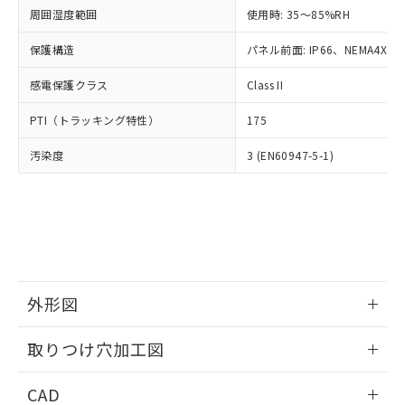
い合わせください。
お客様が当ウェブサイト上で当社にご
周囲湿度範囲
使用時: 35～85%RH
※3 非含有証明書ダウンロード
登録された部品リストについて、当社
保護構造
パネル前面: IP66、NEMA4X, N
および当社の共同利用者が、当社の製
下記の非含有証明書をダウンロードするこ
品・サービスに関するお客様との取
とができます。
感電保護クラス
Class II
合意する
キャンセル
引・商談に必要な範囲で利用すること
をご了承ください。
EU RoHS指令（10物質）の非含有証明書
PTI（トラッキング特性）
175
※当社の共同利用者とは、
"個人情報
51物質の非含有証明書（当社基準）
の共同利用に関して"
の「1.共同利
汚染度
3 (EN60947-5-1)
※本証明書は発行日時点で非含有を証明す
用者の範囲」に記載されている法人を
るもので、過去に遡って非含有を証明する
指します。
ものではありません。
また、RoHS指令のフタル酸エステル類４
物質の対応では、対応完了までの期間は出
荷製品に未対応品が混在することから備考
欄に対応日を記載しておりました。
既に当社にて対応品への在庫切替を完了
外形図
していることから、特段のことがない限
り、2022年1月12日より割愛しておりま
情報更新：2026/05/21
取りつけ穴加工図
す。
情報更新：2026/05/21
CAD