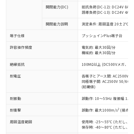
本サービスの対象外となる商品もある
基準値を超えていることを示します。
いたものが、含有品と判明した場合などや
当社は、これら貴社製品のうち、外国
ことをご了承ください。
開閉能力(DC)
抵抗負荷(DC-12): DC24V 8A/DC
「－」：未確認です。当社販売部門へお問
むを得ず変更することがあります。
為替および外国貿易法に定める商品
誘導負荷(DC-13): DC24V 4A/DC
在庫状況および標準価格照会結果は、
い合わせください。
（以下｢規制貨物等」という）を輸出
記載している更新日時点での社内デー
*EU RoHS指令（10物質）：
または国外への提供する場合は、日本
開閉能力説明
測定条件: 周囲温度 20±2℃、
記
タに基づき作成されるものであり、閲
説明
鉛(Pb) 1000ppm以下、 水銀(Hg) 1000ppm以下、 カド
*中国RoHS10物質の基準値 (GB/T26572)：
国政府の輸出許可(または役務取引許
号
覧された時点での実際の在庫および標
ミウム(Cd) 100ppm以下、
Pb(鉛) :1000ppm、 Hg(水銀) : 1000ppm、 Cd(カドミウ
端子仕様
プッシュインPlus端子台
可)を取得するなどの必要な手続きを
六価クロム(Cr(Ⅵ)) 1000ppm以下、ポリ臭化ビフェニル
ム) : 100ppm、
準価格とは異なる場合があることをご
類(PBB) 1000ppm以下、ポリ臭化ジフェニルエーテル類
Cr(Ⅵ)(六価クロム) : 1000ppm、 PBBs(ポリ臭化ビフェ
とります。
了承ください。
(PBDE) 1000ppm以下、フタル酸ビス(2-エチルヘキシ
○
一定数以上の在庫あり
ニル類) : 1000ppm、 PBDEs(ポリ臭化ジフェニルエーテ
許容操作頻度
電気的: 最大30回/分
当社は規制貨物を破棄する場合は、完
ル) (DEHP)(別名：DOP) 1000ppm以下、フタル酸ブチ
正式な納期状況および標準価格はお客
ル類) : 1000ppm、
機械的: 最大30回/分
ルベンジル（BBP） 1000ppm以下、フタル酸ジブチル
全に破砕するなど、違法に輸出されな
DBP(フタル酸ジブチル) : 1000ppm、 DIBP(フタル酸ジ
様のお取引先、またはお客様担当のオ
（DBP） 1000ppm以下、フタル酸ジイソブチル
イソブチル) : 1000ppm、 BBP(フタル酸ブチルベンジ
△
一定数には満たないが在庫あり
いよう必要な手段を講じます。
ムロン制御機器販売店・当社販売員に
(DIBP) 1000ppm以下
ル) : 1000ppm、
絶縁抵抗
100MΩ以上 (DC500Vメガ、
当社は貴社製品を、核兵器、ミサイ
但し、RoHS指令で産業用監視および制御機器に対する
DEHP(フタル酸ビス(2-エチルヘキシル)) : 1000ppm
ご相談ください。
適用除外項目は除く。
ル、化学兵器、生物兵器またはその他
－
在庫なし(最新の在庫状況につ
オムロン制御機器販売店や当社販売拠
耐電圧
各端子とアース間: AC2500V 50/
フタル酸エステル類の４物質については閾値を超える意
武器並びにこれらの製造装置等に一切
いては、お客様のお取引先、ま
図的な使用がないことを確認しています。
同極端子間: AC2500V 50/60
点は「
販売ネットワーク
」をご確認
※2 環境保護使用期限
使用いたしません。
(初期値)
たはお客様担当のオムロン制御
ください。
当社は、貴社製品を第三者に販売する
機器販売店・当社販売員にご確
在庫状況および標準価格結果を当社の
※2 対応予定月
「ｅ」：有害物質（10物質）のすべてが基
耐振動
誤動作: 10～55Hz 複振幅 1.
場合は、上記1、2および3の内容を当
認ください)
事前の承諾なく第三者に漏洩または開
準値以下であることを示します。
該第三者に通知します。また当社は、
示しないようお願いします。
2
耐衝撃
誤動作: 最大1000m/s
(接点開
部品在庫の切り替え状況などにより、予定
「10」：通常の使用状況下において有害物
販売先および販売に係わる関係者が違
マイパーツ機能（部品リスト作成サー
空
受注生産機種、また在庫状況の
月が前後することがあります。
質が外部に漏えいし、環境に深刻な影響を
法に輸出するおそれがある場合は、取
ビス）をご利用いただくには、I-Web
白
情報を公開していない機種
周囲温度範囲
使用時: -25～55℃ (ただし
及ぼさない年数を意味します。
り引きをいたしません。
メンバーズにご登録されている必要が
保存時: -40～80℃ (ただし
「－」：未確認です。当社販売部門へお問
あります。