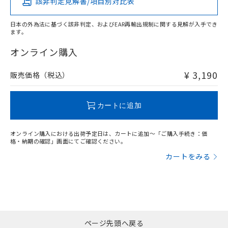
該非判定見解書/項目別対比表
X
O
O
O
日本の外為法に基づく該非判定、およびEAR再輸出規制に関する見解が入手でき
ます。
"対応済み"や非含有の記載がされた商品であっても、流通
在庫等で未対応品が混在する可能性があります。
オンライン購入
非含有品が必要な際は、弊社営業部門もしくは販売店へお
問い合わせください。
¥ 3,190
販売価格（税込）
この製品のRoHS/REACH対応状況ページへ
カートに追加
オンライン購入における出荷予定日は、カートに追加～「ご購入手続き：価
格・納期の確認」画面にてご確認ください。
カートをみる
ページ先頭へ戻る