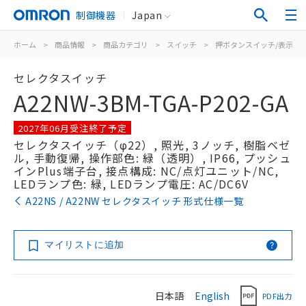
制御機器
Japan
ホーム
>
商品情報
>
商品カテゴリ
>
スイッチ
>
押ボタンスイッチ/表示灯
セレクタスイッチ
A22NW-3BM-TGA-P202-GA
2027年06月受注終了予定
セレクタスイッチ（φ22）, 照光, 3ノッチ, 樹脂ベゼ
ル, 手動復帰, 操作部色: 緑（透明）, IP66, プッシュ
インPlus端子台, 接点構成: NC/点灯ユニット/NC,
LEDランプ色: 緑, LEDランプ電圧: AC/DC6V
A22NS / A22NW セレクタスイッチ 形式仕様一覧
マイリストに追加
日本語
English
PDF出力