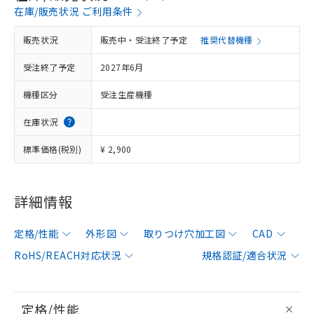
在庫/販売状況 ご利用条件
販売状況
販売中・受注終了予定
推奨代替機種
受注終了予定
2027年6月
機種区分
受注生産機種
在庫状況
標準価格(税別)
¥ 2,900
詳細情報
定格/性能
外形図
取りつけ穴加工図
CAD
RoHS/REACH対応状況
規格認証/適合状況
定格/性能