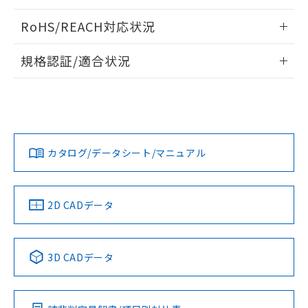
ログイン/会員登録いただくと、CADデータをダウンロー
RoHS/REACH対応状況
ドすることができます。
情報更新：2026/7/29
規格認証/適合状況
ログイン/会員登録
EU RoHS
注意事項・凡例
A22NW-3BM-TGA-P202-GAについての規格認証/適合状況に
ついては、「カスタマーサポートセンタ お客様相談室」また
は貴社担当オムロン営業員または販売店にお問い合わせくだ
対応状況
対応予定月
※1
※2
さい。
ダウンロードデータをご利用いただく前に、以下を必ずお読
みください。
カタログ/データシート/マニュアル
対応済み
ソフトウェアの使用条件
お問い合わせ
中国 RoHS
注意事項・凡例
2D CADデータ
中国 RoHS表
※1 ※2
3D CADデータ
Pb
Hg
Cd
Cr(VI)