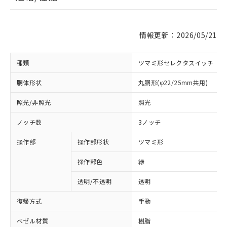
情報更新：2026/05/21
種類
ツマミ形セレクタスイッチ
胴体形状
丸胴形(φ22/25mm共用)
照光/非照光
照光
ノッチ数
3ノッチ
操作部
操作部形状
ツマミ形
操作部色
緑
透明/不透明
透明
復帰方式
手動
ベゼル材質
樹脂