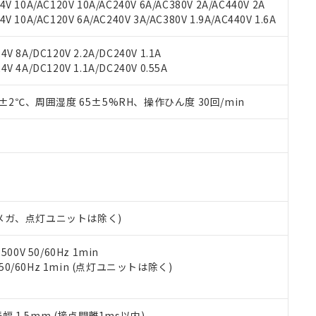
機種、また在庫状況の情報を公開していない機種
V 10A/AC120V 10A/AC240V 6A/AC380V 2A/AC440V 2A
ェブサイト上で当社にご登録された部品リストについて、当社およ
書ダウンロード
す。当社販売部門へお問い合わせください。
 10A/AC120V 6A/AC240V 3A/AC380V 1.9A/AC440V 1.6A
品・サービスに関するお客様との取引・商談に必要な範囲で利用す
合意する
キャンセル
書をダウンロードすることができます。
利用者とは、
"個人情報の共同利用に関して"
の「1.共同利用者の
V 8A/DC120V 2.2A/DC240V 1.1A
します。
10物質）の非含有証明書
V 4A/DC120V 1.1A/DC240V 0.55A
明書（当社基準）
日時点で非含有を証明するもので、過去に遡って非含有を証明するも
0±2℃、周囲湿度 65±5%RH、操作ひん度 30回/min
令のフタル酸エステル類４物質の対応では、対応完了までの期間は出
備考欄に対応日を記載しておりました。
品への在庫切替を完了していることから、特段のことがない限り、20
す。
00Vメガ、点灯ユニットは除く)
0V 50/60Hz 1min
 50/60Hz 1min (点灯ユニットは除く)
振幅 1.5mm (接点開離1ms以内)