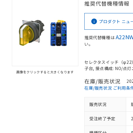
推奨代替機種情報
プロダクト ニュース 
A22NW
推奨代替機種は
い。
セレクタスイッチ（φ22）,
子台, 接点構成: NO/点灯ユ
画像をクリックすると大きくなります
在庫/販売状況
20
在庫/販売状況 ご利用条
販売状況
受注終了予定
機種区分