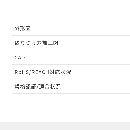
外形図
取りつけ穴加工図
CAD
ログイン/会員登録いただくと、CADデータをダウンロ
RoHS/REACH対応状況
規格認証/適合状況
EU RoHS
注意事項・凡例
UL認証
CSA認証
CEマーキング
ダウンロードデータをご利用いただく前に、以下を必ずお読
Yes
Yes
Yes
対応状況
対応予定月
※1
※2
ソフトウェアの使用条件
対応済み