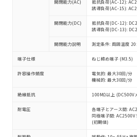
空
受注生産
開閉能力(AC)
抵抗負荷(AC-12): AC24
お客様が当ウ
※3 非含有証明
「－」：未確認で
白
誘導負荷(AC-15): AC24V
が、当社の製
さい。
下記の非含有証明
※当社の共同
開閉能力(DC)
抵抗負荷(DC-12): DC24
いる法人を指
EU RoHS指令（
誘導負荷(DC-13): DC24
51物質の非含有証
※本証明書は発行
開閉能力説明
測定条件: 周囲温度 2
また、RoHS指
混在することから
端子仕様
ねじ締め端子 (M3.5)
既に当社にて対応
り割愛しておりま
許容操作頻度
電気的: 最大30回/分
機械的: 最大30回/分
絶縁抵抗
100MΩ以上 (DC5
耐電圧
各端子とアース間: AC250
同極端子間: AC2500V
(初期値)
耐振動
誤動作: 10～55Hz 複