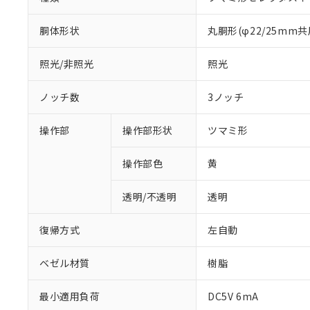
胴体形状
丸胴形(φ22/25mm共
照光/非照光
照光
ノッチ数
3ノッチ
操作部
操作部形状
ツマミ形
操作部色
黄
透明/不透明
透明
復帰方式
左自動
ベゼル材質
樹脂
※1 対応状況
最小適用負荷
DC5V 6mA