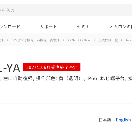
ウンロード
サポート
セミナ
オムロンの
示灯
>
φ22(φ25):照光・非照光・表示灯
>
A22NS / A22NW
>
形式仕様一覧
>
A22
1-YA
2027年06月受注終了予定
左に自動復帰, 操作部色: 黄（透明）, IP66, ねじ端子台, 接点
日本語
English