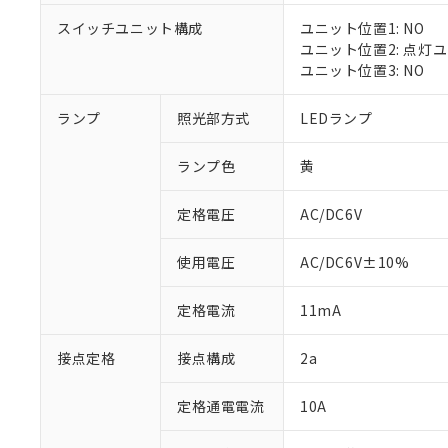
対応済み：EU
スイッチユニット構成
ユニット位置1: NO
対応予定：EU R
ユニット位置2: 点灯
対応予定なし：EU
ユニット位置3: NO
調査・確認中：EU
ご利用条件
非該当品：ライセ
※1 中国RoHS
ランプ
照光部方式
LEDランプ
仕入先様の事情に
があります。
以下の条件をお読
「○」：最大均質
ランプ色
黄
「×」：最大均質
本サービスは
当社は、これ
*EU RoHS指令（10物
「－」：未確認で
鉛(Pb) 1000ppm以下、
くものです。
う）を輸出ま
定格電圧
AC/DC6V
記
説明
六価クロム(Cr(Ⅵ)) 1
当社制御機器
などの必要な
フタル酸ビス(2-エチルヘ
号
*中国RoHS10物質の基準値 
ル（DBP） 1000ppm
在庫状況およ
当社は規制貨
Pb(鉛) :1000ppm、 Hg
但し、RoHS指令で産
使用電圧
AC/DC6V±10%
のであり、閲
ます。
Cr(Ⅵ)(六価クロム) : 
フタル酸エステル類の４
○
一定数以
DBP(フタル酸ジブチル) :
い。
当社は貴社製
DEHP(フタル酸ビス(2-エ
正式な納期状
定格電流
11mA
置等に一切使
当社販売員に
※2 対応予定月
△
一定数に
当社は、貴社
オムロン制御
また当社は、
※2 環境保護使
接点定格
接点構成
2a
在庫状況およ
部品在庫の切り替
たしません。
－
在庫なし
す。
「ｅ」：有害物質
機器販売
定格通電電流
10A
マイパーツ機
「10」：通常の
ている必要が
味します。