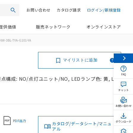
お問い合わせ
カタログ請求
ログイン/新規登録
検索
提供価値
販売ネットワーク
オンラインストア
NW-3BL-TYA-G101-YA
マイリストに追加
FAQ
構成: NO/点灯ユニット/NO, LEDランプ色: 黄, LED
チャット
お問い合わせ
PDF出力
ダウンロード
カタログ/データシート/マニュ
アル