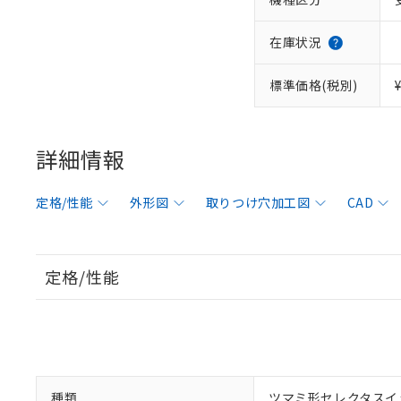
在庫状況
標準価格(税別)
詳細情報
定格/性能
外形図
取りつけ穴加工図
CAD
定格/性能
種類
ツマミ形セレクタスイ