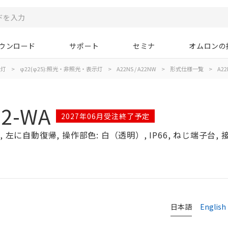
ウンロード
サポート
セミナ
オムロンの
示灯
>
φ22(φ25):照光・非照光・表示灯
>
A22NS / A22NW
>
形式仕様一覧
>
A22
02-WA
2027年06月受注終了予定
左に自動復帰, 操作部色: 白（透明）, IP66, ねじ端子台, 接点
日本語
English