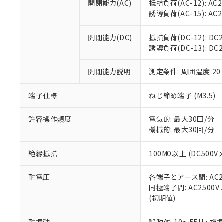
空
受注生産
開閉能力(AC)
抵抗負荷(AC-12): AC24
お客様が当ウ
※3 非含有証明
「－」：未確認で
白
誘導負荷(AC-15): AC24V
が、当社の製
さい。
下記の非含有証明
※当社の共同
開閉能力(DC)
抵抗負荷(DC-12): DC24
いる法人を指
EU RoHS指令（
誘導負荷(DC-13): DC24
51物質の非含有証
※本証明書は発行
開閉能力説明
測定条件: 周囲温度 2
また、RoHS指
混在することから
端子仕様
ねじ締め端子 (M3.5)
既に当社にて対応
り割愛しておりま
許容操作頻度
電気的: 最大30回/分
機械的: 最大30回/分
絶縁抵抗
100MΩ以上 (DC5
耐電圧
各端子とアース間: AC250
同極端子間: AC2500V
(初期値)
耐振動
誤動作: 10～55Hz 複