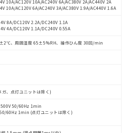
機種、また在庫状況の情報を公開していない機種
V 10A/AC120V 10A/AC240V 6A/AC380V 2A/AC440V 2A
ェブサイト上で当社にご登録された部品リストについて、当社およ
書ダウンロード
す。当社販売部門へお問い合わせください。
 10A/AC120V 6A/AC240V 3A/AC380V 1.9A/AC440V 1.6A
品・サービスに関するお客様との取引・商談に必要な範囲で利用す
合意する
キャンセル
書をダウンロードすることができます。
利用者とは、
"個人情報の共同利用に関して"
の「1.共同利用者の
V 8A/DC120V 2.2A/DC240V 1.1A
します。
10物質）の非含有証明書
V 4A/DC120V 1.1A/DC240V 0.55A
明書（当社基準）
日時点で非含有を証明するもので、過去に遡って非含有を証明するも
0±2℃、周囲湿度 65±5%RH、操作ひん度 30回/min
令のフタル酸エステル類４物質の対応では、対応完了までの期間は出
備考欄に対応日を記載しておりました。
品への在庫切替を完了していることから、特段のことがない限り、20
す。
00Vメガ、点灯ユニットは除く)
0V 50/60Hz 1min
 50/60Hz 1min (点灯ユニットは除く)
振幅 1.5mm (接点開離1ms以内)