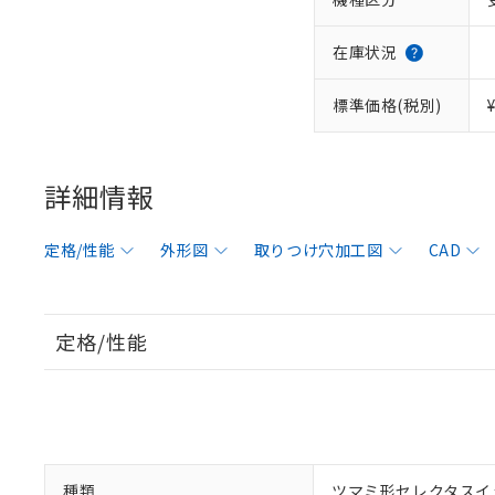
在庫状況
標準価格(税別)
詳細情報
定格/性能
外形図
取りつけ穴加工図
CAD
定格/性能
種類
ツマミ形セレクタスイ