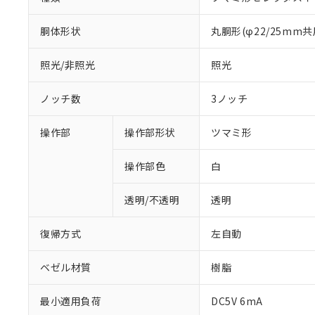
胴体形状
丸胴形(φ22/25mm共
照光/非照光
照光
ノッチ数
3ノッチ
操作部
操作部形状
ツマミ形
操作部色
白
透明/不透明
透明
復帰方式
左自動
ベゼル材質
樹脂
※1 対応状況
最小適用負荷
DC5V 6mA