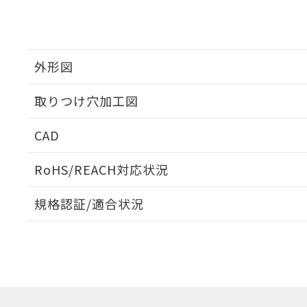
外形図
取りつけ穴加工図
CAD
ログイン/会員登録いただくと、CADデータをダウンロ
RoHS/REACH対応状況
規格認証/適合状況
EU RoHS
注意事項・凡例
UL認証
CSA認証
CEマーキング
ダウンロードデータをご利用いただく前に、以下を必ずお読
Yes
Yes
Yes
対応状況
対応予定月
※1
※2
ソフトウェアの使用条件
対応済み