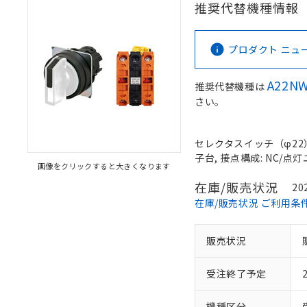
推奨代替機種情報
プロダクト ニュース 
A22NW
推奨代替機種は
さい。
セレクタスイッチ（φ22）,
子台, 接点構成: NC/点灯ユ
画像をクリックすると大きくなります
在庫/販売状況
20
在庫/販売状況 ご利用条
販売状況
受注終了予定
機種区分