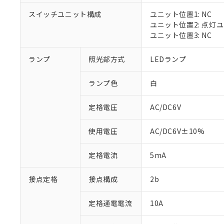
対応済み：EU
スイッチユニット構成
ユニット位置1: NC
対応予定：EU R
ユニット位置2: 点灯
対応予定なし：EU
ユニット位置3: NC
調査・確認中：EU
ご利用条件
非該当品：ライセ
※1 中国RoHS
ランプ
照光部方式
LEDランプ
仕入先様の事情に
があります。
以下の条件をお読
「○」：最大均質
ランプ色
白
「×」：最大均質
本サービスは
当社は、これ
*EU RoHS指令（10物
「－」：未確認で
鉛(Pb) 1000ppm以下、
くものです。
う）を輸出ま
定格電圧
AC/DC6V
記
説明
六価クロム(Cr(Ⅵ)) 1
当社制御機器
などの必要な
フタル酸ビス(2-エチルヘ
号
*中国RoHS10物質の基準値 
ル（DBP） 1000ppm
在庫状況およ
当社は規制貨
Pb(鉛) :1000ppm、 Hg
但し、RoHS指令で産
使用電圧
AC/DC6V±10%
のであり、閲
ます。
Cr(Ⅵ)(六価クロム) : 
フタル酸エステル類の４
○
一定数以
DBP(フタル酸ジブチル) :
い。
当社は貴社製
DEHP(フタル酸ビス(2-エ
正式な納期状
定格電流
5mA
置等に一切使
当社販売員に
※2 対応予定月
△
一定数に
当社は、貴社
オムロン制御
また当社は、
※2 環境保護使
接点定格
接点構成
2b
在庫状況およ
部品在庫の切り替
たしません。
－
在庫なし
す。
「ｅ」：有害物質
機器販売
定格通電電流
10A
マイパーツ機
「10」：通常の
ている必要が
味します。