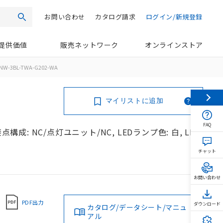
お問い合わせ
カタログ請求
ログイン/新規登録
検索
提供価値
販売ネットワーク
オンラインストア
NW-3BL-TWA-G202-WA
マイリストに追加
FAQ
構成: NC/点灯ユニット/NC, LEDランプ色: 白, LED
チャット
お問い合わせ
PDF出力
ダウンロード
カタログ/データシート/マニュ
アル