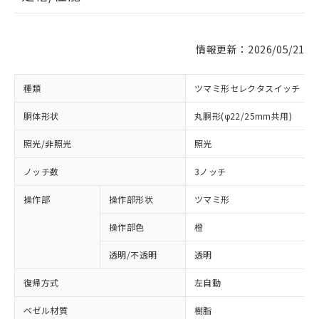
情報更新：2026/05/21
種類
ツマミ形セレクタスイッチ
胴体形状
丸胴形(φ22/25mm共用)
照光/非照光
照光
ノッチ数
3ノッチ
操作部
操作部形状
ツマミ形
操作部色
橙
透明/不透明
透明
復帰方式
左自動
ベゼル材質
樹脂