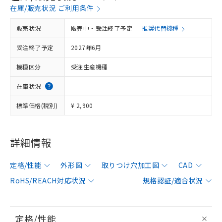
在庫/販売状況 ご利用条件
販売状況
販売中・受注終了予定
推奨代替機種
受注終了予定
2027年6月
機種区分
受注生産機種
在庫状況
標準価格(税別)
¥ 2,900
詳細情報
定格/性能
外形図
取りつけ穴加工図
CAD
RoHS/REACH対応状況
規格認証/適合状況
定格/性能