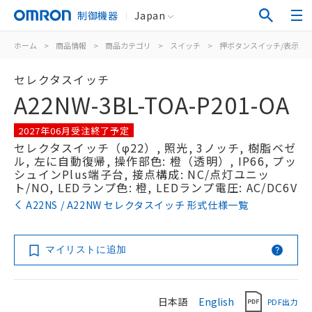
制御機器
Japan
ホーム
>
商品情報
>
商品カテゴリ
>
スイッチ
>
押ボタンスイッチ/表示灯
セレクタスイッチ
A22NW-3BL-TOA-P201-OA
2027年06月受注終了予定
セレクタスイッチ（φ22）, 照光, 3ノッチ, 樹脂ベゼ
ル, 左に自動復帰, 操作部色: 橙（透明）, IP66, プッ
シュインPlus端子台, 接点構成: NC/点灯ユニッ
ト/NO, LEDランプ色: 橙, LEDランプ電圧: AC/DC6V
A22NS / A22NW セレクタスイッチ 形式仕様一覧
マイリストに追加
日本語
English
PDF出力