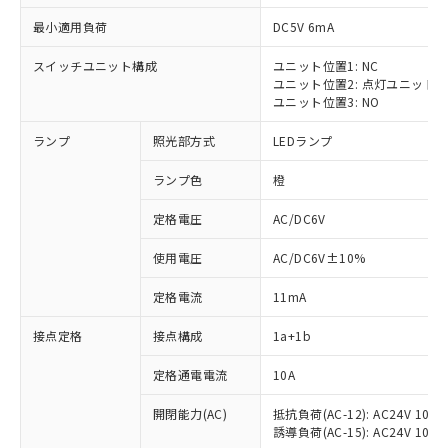
最小適用負荷
DC5V 6mA
スイッチユニット構成
ユニット位置1: NC
ユニット位置2: 点灯ユニット
ユニット位置3: NO
ランプ
照光部方式
LEDランプ
ランプ色
橙
※1 対応状況
定格電圧
AC/DC6V
対応済み：EU RoHS指令（10物質）の
使用電圧
AC/DC6V±10%
非含有に対応した製品が提供可能な商品で
す。
定格電流
11mA
対応予定：EU RoHS指令（10物質）の非含
ご利用条件
有に対応した製品に切り替える予定のある
接点定格
接点構成
1a+1b
商品です。
対応予定なし：EU RoHS指令（10物質）の
定格通電電流
10A
以下の条件をお読みいただき、同意のうえ
非含有に非対応の商品で、対応品を出す予
ご利用ください。
定はありません。
開閉能力(AC)
抵抗負荷(AC-12): AC24V 10A/A
誘導負荷(AC-15): AC24V 10A/AC
調査・確認中：EU RoHS指令（10物質）の
本サービスは、当社制御機器事業取扱