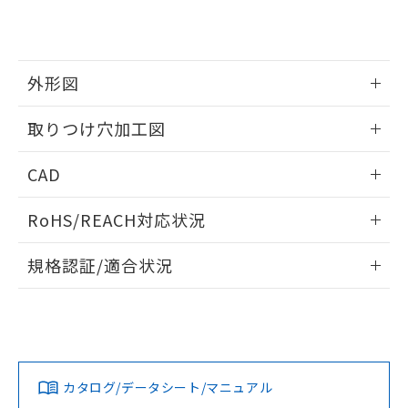
り、2022年1月12日より割愛しておりま
す。
外形図
情報更新：2026/05/21
取りつけ穴加工図
情報更新：2026/05/21
CAD
ログイン/会員登録いただくと、CADデータをダウンロー
RoHS/REACH対応状況
ドすることができます。
情報更新：2026/7/29
規格認証/適合状況
ログイン/会員登録
EU RoHS
注意事項・凡例
A22NW-3BL-TOA-P201-OAについての規格認証/適合状況に
ついては、「カスタマーサポートセンタ お客様相談室」また
は貴社担当オムロン営業員または販売店にお問い合わせくだ
対応状況
対応予定月
※1
※2
さい。
ダウンロードデータをご利用いただく前に、以下を必ずお読
みください。
カタログ/データシート/マニュアル
対応済み
ソフトウェアの使用条件
お問い合わせ