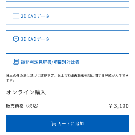
中国 RoHS
注意事項・凡例
2D CADデータ
中国 RoHS表
※1 ※2
3D CADデータ
Pb
Hg
Cd
Cr(VI)
該非判定見解書/項目別対比表
X
O
O
O
日本の外為法に基づく該非判定、およびEAR再輸出規制に関する見解が入手でき
ます。
"対応済み"や非含有の記載がされた商品であっても、流通
在庫等で未対応品が混在する可能性があります。
オンライン購入
非含有品が必要な際は、弊社営業部門もしくは販売店へお
問い合わせください。
¥ 3,190
販売価格（税込）
この製品のRoHS/REACH対応状況ページへ
カートに追加