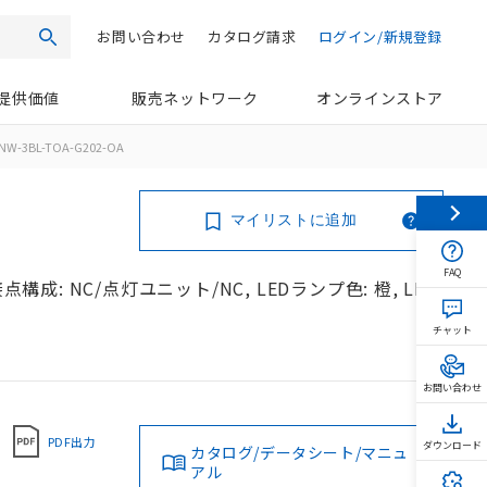
お問い合わせ
カタログ請求
ログイン/新規登録
検索
提供価値
販売ネットワーク
オンラインストア
NW-3BL-TOA-G202-OA
マイリストに追加
FAQ
構成: NC/点灯ユニット/NC, LEDランプ色: 橙, LED
チャット
お問い合わせ
PDF出力
ダウンロード
カタログ/データシート/マニュ
アル