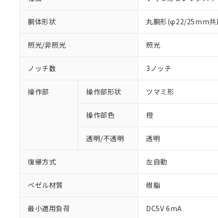
胴体形状
丸胴形(φ22/25mm共
照光/非照光
照光
ノッチ数
3ノッチ
操作部
操作部形状
ツマミ形
操作部色
橙
透明/不透明
透明
復帰方式
左自動
ベゼル材質
樹脂
※1 対応状況
最小適用負荷
DC5V 6mA