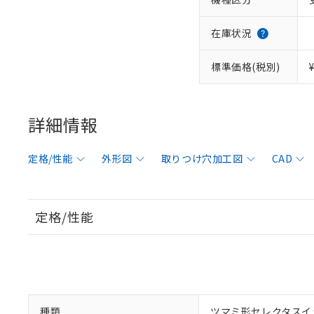
在庫状況
標準価格(税別)
詳細情報
定格/性能
外形図
取りつけ穴加工図
CAD
定格/性能
種類
ツマミ形セレクタスイ