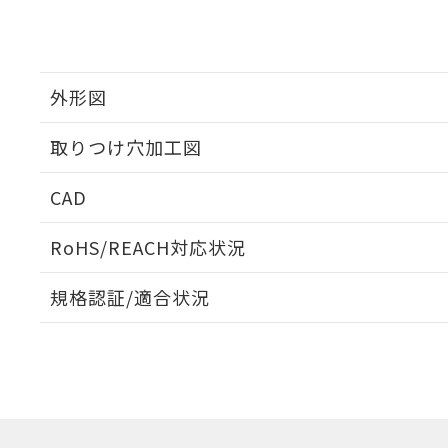
外形図
取りつけ穴加工図
CAD
ログイン/会員登録いただくと、CADデータをダウンロ
RoHS/REACH対応状況
規格認証/適合状況
EU RoHS
注意事項・凡例
UL認証
CSA認証
CEマーキング
ダウンロードデータをご利用いただく前に、以下を必ずお読
Yes
Yes
Yes
対応状況
対応予定月
※1
※2
ソフトウェアの使用条件
対応済み