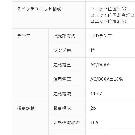
対応済み：EU
スイッチユニット構成
ユニット位置1: NC
対応予定：EU R
ユニット位置2: 点灯
対応予定なし：EU
ユニット位置3: NC
調査・確認中：EU
ご利用条件
非該当品：ライセ
※1 中国RoHS
ランプ
照光部方式
LEDランプ
仕入先様の事情に
があります。
以下の条件をお読
「○」：最大均質
ランプ色
橙
「×」：最大均質
本サービスは
当社は、これ
*EU RoHS指令（10物
「－」：未確認で
鉛(Pb) 1000ppm以下、
くものです。
う）を輸出ま
定格電圧
AC/DC6V
記
説明
六価クロム(Cr(Ⅵ)) 1
当社制御機器
などの必要な
フタル酸ビス(2-エチルヘ
号
*中国RoHS10物質の基準値 
ル（DBP） 1000ppm
在庫状況およ
当社は規制貨
Pb(鉛) :1000ppm、 Hg
但し、RoHS指令で産
使用電圧
AC/DC6V±10%
のであり、閲
ます。
Cr(Ⅵ)(六価クロム) : 
フタル酸エステル類の４
○
一定数以
DBP(フタル酸ジブチル) :
い。
当社は貴社製
DEHP(フタル酸ビス(2-エ
正式な納期状
定格電流
11mA
置等に一切使
当社販売員に
※2 対応予定月
△
一定数に
当社は、貴社
オムロン制御
また当社は、
※2 環境保護使
接点定格
接点構成
2b
在庫状況およ
部品在庫の切り替
たしません。
－
在庫なし
す。
「ｅ」：有害物質
機器販売
定格通電電流
10A
マイパーツ機
「10」：通常の
ている必要が
味します。