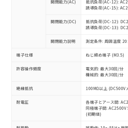
空
受注生産
開閉能力(AC)
抵抗負荷(AC-12): AC24
お客様が当ウ
※3 非含有証明
「－」：未確認で
白
誘導負荷(AC-15): AC24V
が、当社の製
さい。
下記の非含有証明
※当社の共同
開閉能力(DC)
抵抗負荷(DC-12): DC24
いる法人を指
EU RoHS指令（
誘導負荷(DC-13): DC24
51物質の非含有証
※本証明書は発行
開閉能力説明
測定条件: 周囲温度 2
また、RoHS指
混在することから
端子仕様
ねじ締め端子 (M3.5)
既に当社にて対応
り割愛しておりま
許容操作頻度
電気的: 最大30回/分
機械的: 最大30回/分
絶縁抵抗
100MΩ以上 (DC5
耐電圧
各端子とアース間: AC250
同極端子間: AC2500V
(初期値)
耐振動
誤動作: 10～55Hz 複