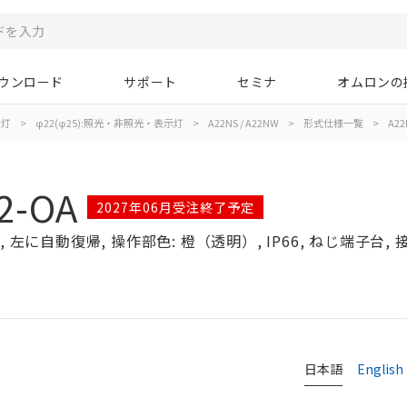
ウンロード
サポート
セミナ
オムロンの
示灯
>
φ22(φ25):照光・非照光・表示灯
>
A22NS / A22NW
>
形式仕様一覧
>
A22
2-OA
2027年06月受注終了予定
左に自動復帰, 操作部色: 橙（透明）, IP66, ねじ端子台, 接点
日本語
English