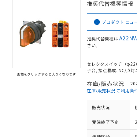
推奨代替機種情報
プロダクト ニュース 
A22NW
推奨代替機種は
さい。
セレクタスイッチ（φ22）,
子台, 接点構成: NC/点灯ユ
画像をクリックすると大きくなります
在庫/販売状況
20
在庫/販売状況 ご利用条
販売状況
受注終了予定
機種区分