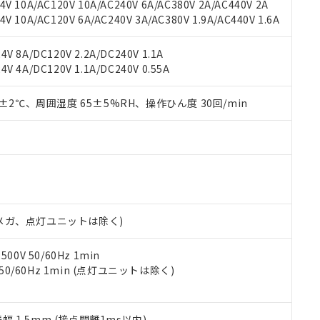
機種、また在庫状況の情報を公開していない機種
V 10A/AC120V 10A/AC240V 6A/AC380V 2A/AC440V 2A
ェブサイト上で当社にご登録された部品リストについて、当社およ
書ダウンロード
す。当社販売部門へお問い合わせください。
 10A/AC120V 6A/AC240V 3A/AC380V 1.9A/AC440V 1.6A
品・サービスに関するお客様との取引・商談に必要な範囲で利用す
合意する
キャンセル
書をダウンロードすることができます。
利用者とは、
"個人情報の共同利用に関して"
の「1.共同利用者の
V 8A/DC120V 2.2A/DC240V 1.1A
します。
10物質）の非含有証明書
V 4A/DC120V 1.1A/DC240V 0.55A
明書（当社基準）
日時点で非含有を証明するもので、過去に遡って非含有を証明するも
0±2℃、周囲湿度 65±5%RH、操作ひん度 30回/min
令のフタル酸エステル類４物質の対応では、対応完了までの期間は出
備考欄に対応日を記載しておりました。
品への在庫切替を完了していることから、特段のことがない限り、20
す。
00Vメガ、点灯ユニットは除く)
0V 50/60Hz 1min
 50/60Hz 1min (点灯ユニットは除く)
振幅 1.5mm (接点開離1ms以内)