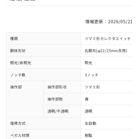
情報更新：2026/05/21
種類
ツマミ形セレクタスイッチ
胴体形状
丸胴形(φ22/25mm共用)
照光/非照光
照光
ノッチ数
3ノッチ
操作部
操作部形状
ツマミ形
操作部色
青
透明/不透明
透明
復帰方式
左自動
ベゼル材質
樹脂