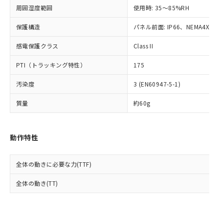
準値以下であることを示します。
該第三者に通知します。また当社は、
示しないようお願いします。
周囲湿度範囲
使用時: 35～85%RH
部品在庫の切り替え状況などにより、予定
「10」：通常の使用状況下において有害物
販売先および販売に係わる関係者が違
マイパーツ機能（部品リスト作成サー
空
受注生産機種、また在庫状況の
月が前後することがあります。
質が外部に漏えいし、環境に深刻な影響を
法に輸出するおそれがある場合は、取
ビス）をご利用いただくには、I-Web
保護構造
パネル前面: IP66、NEMA4X, N
白
情報を公開していない機種
及ぼさない年数を意味します。
り引きをいたしません。
メンバーズにご登録されている必要が
「－」：未確認です。当社販売部門へお問
感電保護クラス
Class II
あります。
い合わせください。
お客様が当ウェブサイト上で当社にご
※3 非含有証明書ダウンロード
PTI（トラッキング特性）
175
登録された部品リストについて、当社
および当社の共同利用者が、当社の製
下記の非含有証明書をダウンロードするこ
汚染度
3 (EN60947-5-1)
品・サービスに関するお客様との取
とができます。
合意する
キャンセル
引・商談に必要な範囲で利用すること
質量
約60g
をご了承ください。
EU RoHS指令（10物質）の非含有証明書
※当社の共同利用者とは、
"個人情報
51物質の非含有証明書（当社基準）
の共同利用に関して"
の「1.共同利
※本証明書は発行日時点で非含有を証明す
動作特性
用者の範囲」に記載されている法人を
るもので、過去に遡って非含有を証明する
指します。
ものではありません。
全体の動きに必要な力(TTF)
また、RoHS指令のフタル酸エステル類４
物質の対応では、対応完了までの期間は出
全体の動き(TT)
荷製品に未対応品が混在することから備考
欄に対応日を記載しておりました。
既に当社にて対応品への在庫切替を完了
していることから、特段のことがない限