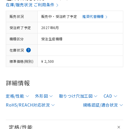
在庫/販売状況 ご利用条件
販売状況
販売中・受注終了予定
推奨代替機種
受注終了予定
2027年6月
機種区分
受注生産機種
在庫状況
標準価格(税別)
¥ 2,500
詳細情報
定格/性能
外形図
取りつけ穴加工図
CAD
RoHS/REACH対応状況
規格認証/適合状況
定格/性能