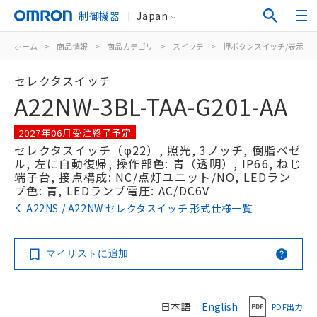
制御機器
Japan
ホーム
>
商品情報
>
商品カテゴリ
>
スイッチ
>
押ボタンスイッチ/表示灯
セレクタスイッチ
A22NW-3BL-TAA-G201-AA
2027年06月受注終了予定
セレクタスイッチ（φ22）, 照光, 3ノッチ, 樹脂ベゼ
ル, 左に自動復帰, 操作部色: 青（透明）, IP66, ねじ
端子台, 接点構成: NC/点灯ユニット/NO, LEDラン
プ色: 青, LEDランプ電圧: AC/DC6V
A22NS / A22NW セレクタスイッチ 形式仕様一覧
マイリストに追加
日本語
English
PDF出力