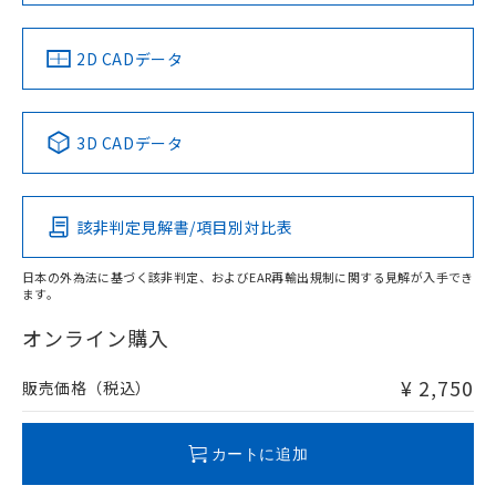
LR型式承認
DNV型式承認
BV型式承認
KR型式承
（イギリス
（ノルウェー
（フランス
（韓国
船舶規格）
船舶規格）
船舶規格）
船舶規格
中国 RoHS
注意事項・凡例
2D CADデータ
No
No
No
No
中国 RoHS表
※1 ※2
3D CADデータ
この製品の規格認証/適合状況ページへ
Pb
Hg
Cd
Cr(VI)
その他の認証はこちらのページからご検索ください
該非判定見解書/項目別対比表
X
O
O
O
日本の外為法に基づく該非判定、およびEAR再輸出規制に関する見解が入手でき
ます。
"対応済み"や非含有の記載がされた商品であっても、流通
在庫等で未対応品が混在する可能性があります。
オンライン購入
非含有品が必要な際は、弊社営業部門もしくは販売店へお
問い合わせください。
¥ 2,750
販売価格（税込）
この製品のRoHS/REACH対応状況ページへ
カートに追加