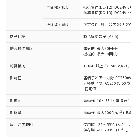
※1 中国RoHS○×表
非含有の対応状況を調査中または確認中の
商品の当社在庫状況および標準価格
開閉能力(DC)
抵抗負荷(DC-12): DC24V 8A/DC
商品です。
(税抜)を提供させていただくもので
誘導負荷(DC-13): DC24V 4A/DC
「○」：最大均質材料含有率が中国RoHSの
非該当品：ライセンス料など無形物で、有
す。
基準値以下であることを示します。
害物質有無と関係のない商品です。
開閉能力説明
測定条件: 周囲温度 20±2℃、
当社制御機器事業取扱商品の中には、
「×」：最大均質材料含有率が中国RoHSの
仕入先様の事情により、非含有部品として
本サービスの対象外となる商品もある
基準値を超えていることを示します。
いたものが、含有品と判明した場合などや
当社は、これら貴社製品のうち、外国
端子仕様
ねじ締め端子 (M3.5)
ことをご了承ください。
「－」：未確認です。当社販売部門へお問
むを得ず変更することがあります。
為替および外国貿易法に定める商品
在庫状況および標準価格照会結果は、
い合わせください。
許容操作頻度
電気的: 最大30回/分
（以下｢規制貨物等」という）を輸出
記載している更新日時点での社内デー
機械的: 最大30回/分
*EU RoHS指令（10物質）：
または国外への提供する場合は、日本
記
タに基づき作成されるものであり、閲
説明
鉛(Pb) 1000ppm以下、 水銀(Hg) 1000ppm以下、 カド
*中国RoHS10物質の基準値 (GB/T26572)：
国政府の輸出許可(または役務取引許
号
覧された時点での実際の在庫および標
ミウム(Cd) 100ppm以下、
Pb(鉛) :1000ppm、 Hg(水銀) : 1000ppm、 Cd(カドミウ
絶縁抵抗
100MΩ以上 (DC500Vメガ、
可)を取得するなどの必要な手続きを
六価クロム(Cr(Ⅵ)) 1000ppm以下、ポリ臭化ビフェニル
ム) : 100ppm、
準価格とは異なる場合があることをご
類(PBB) 1000ppm以下、ポリ臭化ジフェニルエーテル類
Cr(Ⅵ)(六価クロム) : 1000ppm、 PBBs(ポリ臭化ビフェ
とります。
了承ください。
(PBDE) 1000ppm以下、フタル酸ビス(2-エチルヘキシ
耐電圧
各端子とアース間: AC2500V 50/
○
一定数以上の在庫あり
ニル類) : 1000ppm、 PBDEs(ポリ臭化ジフェニルエーテ
当社は規制貨物を破棄する場合は、完
ル) (DEHP)(別名：DOP) 1000ppm以下、フタル酸ブチ
正式な納期状況および標準価格はお客
ル類) : 1000ppm、
同極端子間: AC2500V 50/60
ルベンジル（BBP） 1000ppm以下、フタル酸ジブチル
全に破砕するなど、違法に輸出されな
DBP(フタル酸ジブチル) : 1000ppm、 DIBP(フタル酸ジ
(初期値)
様のお取引先、またはお客様担当のオ
（DBP） 1000ppm以下、フタル酸ジイソブチル
イソブチル) : 1000ppm、 BBP(フタル酸ブチルベンジ
△
一定数には満たないが在庫あり
いよう必要な手段を講じます。
ムロン制御機器販売店・当社販売員に
(DIBP) 1000ppm以下
ル) : 1000ppm、
当社は貴社製品を、核兵器、ミサイ
但し、RoHS指令で産業用監視および制御機器に対する
耐振動
誤動作: 10～55Hz 複振幅 1.
DEHP(フタル酸ビス(2-エチルヘキシル)) : 1000ppm
ご相談ください。
適用除外項目は除く。
ル、化学兵器、生物兵器またはその他
－
在庫なし(最新の在庫状況につ
オムロン制御機器販売店や当社販売拠
フタル酸エステル類の４物質については閾値を超える意
2
耐衝撃
誤動作: 最大1000m/s
(接点開
武器並びにこれらの製造装置等に一切
いては、お客様のお取引先、ま
図的な使用がないことを確認しています。
点は「
販売ネットワーク
」をご確認
※2 環境保護使用期限
使用いたしません。
たはお客様担当のオムロン制御
ください。
周囲温度範囲
使用時: -25～55℃ (ただし
当社は、貴社製品を第三者に販売する
機器販売店・当社販売員にご確
在庫状況および標準価格結果を当社の
保存時: -40～80℃ (ただし
※2 対応予定月
「ｅ」：有害物質（10物質）のすべてが基
場合は、上記1、2および3の内容を当
認ください)
事前の承諾なく第三者に漏洩または開