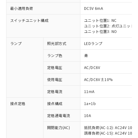
最小適用負荷
DC5V 6mA
スイッチユニット構成
ユニット位置1: NC
ユニット位置2: 点灯ユニット
ユニット位置3: NO
ランプ
照光部方式
LEDランプ
ランプ色
青
※1 対応状況
定格電圧
AC/DC6V
対応済み：EU RoHS指令（10物質）の
使用電圧
AC/DC6V±10%
非含有に対応した製品が提供可能な商品で
す。
定格電流
11mA
対応予定：EU RoHS指令（10物質）の非含
ご利用条件
有に対応した製品に切り替える予定のある
接点定格
接点構成
1a+1b
商品です。
対応予定なし：EU RoHS指令（10物質）の
定格通電電流
10A
以下の条件をお読みいただき、同意のうえ
非含有に非対応の商品で、対応品を出す予
ご利用ください。
定はありません。
開閉能力(AC)
抵抗負荷(AC-12): AC24V 10A/A
誘導負荷(AC-15): AC24V 10A/AC
調査・確認中：EU RoHS指令（10物質）の
本サービスは、当社制御機器事業取扱