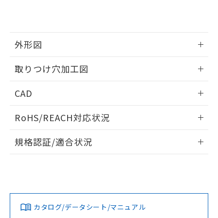
り、2022年1月12日より割愛しておりま
す。
外形図
情報更新：2026/05/21
取りつけ穴加工図
情報更新：2026/05/21
CAD
ログイン/会員登録いただくと、CADデータをダウンロー
RoHS/REACH対応状況
ドすることができます。
情報更新：2026/7/29
規格認証/適合状況
ログイン/会員登録
EU RoHS
注意事項・凡例
UL認証
CSA認証
CEマーキング
Yes
Yes
Yes
対応状況
対応予定月
※1
※2
ダウンロードデータをご利用いただく前に、以下を必ずお読
みください。
カタログ/データシート/マニュアル
対応済み
ソフトウェアの使用条件