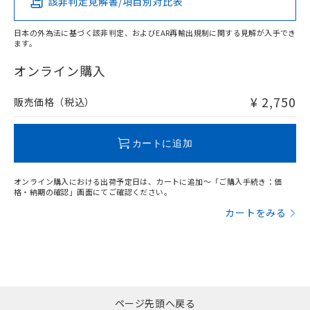
該非判定見解書/項目別対比表
X
O
O
O
日本の外為法に基づく該非判定、およびEAR再輸出規制に関する見解が入手でき
ます。
"対応済み"や非含有の記載がされた商品であっても、流通
在庫等で未対応品が混在する可能性があります。
オンライン購入
非含有品が必要な際は、弊社営業部門もしくは販売店へお
問い合わせください。
¥ 2,750
販売価格（税込）
この製品のRoHS/REACH対応状況ページへ
カートに追加
オンライン購入における出荷予定日は、カートに追加～「ご購入手続き：価
格・納期の確認」画面にてご確認ください。
カートをみる
ページ先頭へ戻る