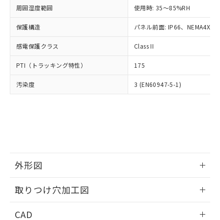
い合わせください。
お客様が当ウェブサイト上で当社にご
周囲湿度範囲
使用時: 35～85%RH
※3 非含有証明書ダウンロード
登録された部品リストについて、当社
保護構造
パネル前面: IP66、NEMA4X, N
および当社の共同利用者が、当社の製
下記の非含有証明書をダウンロードするこ
品・サービスに関するお客様との取
とができます。
感電保護クラス
Class II
合意する
キャンセル
引・商談に必要な範囲で利用すること
をご了承ください。
EU RoHS指令（10物質）の非含有証明書
PTI（トラッキング特性）
175
※当社の共同利用者とは、
"個人情報
51物質の非含有証明書（当社基準）
の共同利用に関して"
の「1.共同利
汚染度
3 (EN60947-5-1)
※本証明書は発行日時点で非含有を証明す
用者の範囲」に記載されている法人を
るもので、過去に遡って非含有を証明する
指します。
ものではありません。
また、RoHS指令のフタル酸エステル類４
物質の対応では、対応完了までの期間は出
荷製品に未対応品が混在することから備考
欄に対応日を記載しておりました。
既に当社にて対応品への在庫切替を完了
外形図
していることから、特段のことがない限
り、2022年1月12日より割愛しておりま
情報更新：2026/05/21
取りつけ穴加工図
す。
情報更新：2026/05/21
CAD