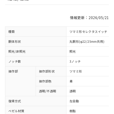
情報更新：2026/05/21
種類
ツマミ形セレクタスイッチ
胴体形状
丸胴形(φ22/25mm共用)
照光/非照光
照光
ノッチ数
3ノッチ
操作部
操作部形状
ツマミ形
操作部色
青
透明/不透明
透明
復帰方式
左自動
ベゼル材質
樹脂