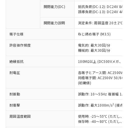
本サービスの対象外となる商品もある
基準値を超えていることを示します。
いたものが、含有品と判明した場合などや
当社は、これら貴社製品のうち、外国
ことをご了承ください。
開閉能力(DC)
抵抗負荷(DC-12): DC24V 8A/DC
「－」：未確認です。当社販売部門へお問
むを得ず変更することがあります。
為替および外国貿易法に定める商品
誘導負荷(DC-13): DC24V 4A/DC
在庫状況および標準価格照会結果は、
い合わせください。
（以下｢規制貨物等」という）を輸出
記載している更新日時点での社内デー
*EU RoHS指令（10物質）：
または国外への提供する場合は、日本
開閉能力説明
測定条件: 周囲温度 20±2℃、
記
タに基づき作成されるものであり、閲
説明
鉛(Pb) 1000ppm以下、 水銀(Hg) 1000ppm以下、 カド
*中国RoHS10物質の基準値 (GB/T26572)：
国政府の輸出許可(または役務取引許
号
覧された時点での実際の在庫および標
ミウム(Cd) 100ppm以下、
Pb(鉛) :1000ppm、 Hg(水銀) : 1000ppm、 Cd(カドミウ
端子仕様
ねじ締め端子 (M3.5)
可)を取得するなどの必要な手続きを
六価クロム(Cr(Ⅵ)) 1000ppm以下、ポリ臭化ビフェニル
ム) : 100ppm、
準価格とは異なる場合があることをご
類(PBB) 1000ppm以下、ポリ臭化ジフェニルエーテル類
Cr(Ⅵ)(六価クロム) : 1000ppm、 PBBs(ポリ臭化ビフェ
とります。
了承ください。
(PBDE) 1000ppm以下、フタル酸ビス(2-エチルヘキシ
○
一定数以上の在庫あり
ニル類) : 1000ppm、 PBDEs(ポリ臭化ジフェニルエーテ
許容操作頻度
電気的: 最大30回/分
当社は規制貨物を破棄する場合は、完
ル) (DEHP)(別名：DOP) 1000ppm以下、フタル酸ブチ
正式な納期状況および標準価格はお客
ル類) : 1000ppm、
機械的: 最大30回/分
ルベンジル（BBP） 1000ppm以下、フタル酸ジブチル
全に破砕するなど、違法に輸出されな
DBP(フタル酸ジブチル) : 1000ppm、 DIBP(フタル酸ジ
様のお取引先、またはお客様担当のオ
（DBP） 1000ppm以下、フタル酸ジイソブチル
イソブチル) : 1000ppm、 BBP(フタル酸ブチルベンジ
△
一定数には満たないが在庫あり
いよう必要な手段を講じます。
ムロン制御機器販売店・当社販売員に
(DIBP) 1000ppm以下
ル) : 1000ppm、
絶縁抵抗
100MΩ以上 (DC500Vメガ、
当社は貴社製品を、核兵器、ミサイ
但し、RoHS指令で産業用監視および制御機器に対する
DEHP(フタル酸ビス(2-エチルヘキシル)) : 1000ppm
ご相談ください。
適用除外項目は除く。
ル、化学兵器、生物兵器またはその他
－
在庫なし(最新の在庫状況につ
オムロン制御機器販売店や当社販売拠
耐電圧
各端子とアース間: AC2500V 50/
フタル酸エステル類の４物質については閾値を超える意
武器並びにこれらの製造装置等に一切
いては、お客様のお取引先、ま
図的な使用がないことを確認しています。
同極端子間: AC2500V 50/60
点は「
販売ネットワーク
」をご確認
※2 環境保護使用期限
使用いたしません。
(初期値)
たはお客様担当のオムロン制御
ください。
当社は、貴社製品を第三者に販売する
機器販売店・当社販売員にご確
在庫状況および標準価格結果を当社の
※2 対応予定月
「ｅ」：有害物質（10物質）のすべてが基
耐振動
誤動作: 10～55Hz 複振幅 1.
場合は、上記1、2および3の内容を当
認ください)
事前の承諾なく第三者に漏洩または開
準値以下であることを示します。
該第三者に通知します。また当社は、
示しないようお願いします。
2
耐衝撃
誤動作: 最大1000m/s
(接点開
部品在庫の切り替え状況などにより、予定
「10」：通常の使用状況下において有害物
販売先および販売に係わる関係者が違
マイパーツ機能（部品リスト作成サー
空
受注生産機種、また在庫状況の
月が前後することがあります。
質が外部に漏えいし、環境に深刻な影響を
法に輸出するおそれがある場合は、取
ビス）をご利用いただくには、I-Web
白
情報を公開していない機種
周囲温度範囲
使用時: -25～55℃ (ただし
及ぼさない年数を意味します。
り引きをいたしません。
メンバーズにご登録されている必要が
保存時: -40～80℃ (ただし
「－」：未確認です。当社販売部門へお問
あります。