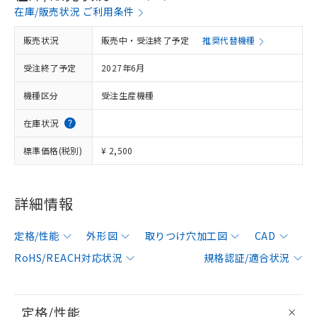
在庫/販売状況 ご利用条件
販売状況
販売中・受注終了予定
推奨代替機種
受注終了予定
2027年6月
機種区分
受注生産機種
在庫状況
標準価格(税別)
¥ 2,500
詳細情報
定格/性能
外形図
取りつけ穴加工図
CAD
RoHS/REACH対応状況
規格認証/適合状況
定格/性能