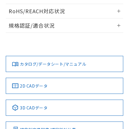
ログイン/会員登録いただくと、CADデータをダウンロー
RoHS/REACH対応状況
ドすることができます。
情報更新：2026/7/29
規格認証/適合状況
ログイン/会員登録
EU RoHS
注意事項・凡例
UL認証
CSA認証
CEマーキング
Yes
Yes
Yes
対応状況
対応予定月
※1
※2
ダウンロードデータをご利用いただく前に、以下を必ずお読
みください。
カタログ/データシート/マニュアル
対応済み
ソフトウェアの使用条件
LR型式承認
DNV型式承認
BV型式承認
KR型式承
（イギリス
（ノルウェー
（フランス
（韓国
船舶規格）
船舶規格）
船舶規格）
船舶規格
中国 RoHS
注意事項・凡例
2D CADデータ
No
No
No
No
中国 RoHS表
※1 ※2
3D CADデータ
この製品の規格認証/適合状況ページへ
Pb
Hg
Cd
Cr(VI)
その他の認証はこちらのページからご検索ください