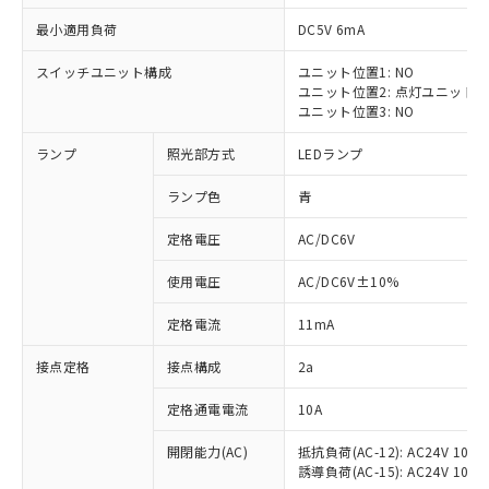
最小適用負荷
DC5V 6mA
スイッチユニット構成
ユニット位置1: NO
ユニット位置2: 点灯ユニット
※1 対応状況
ユニット位置3: NO
ランプ
照光部方式
LEDランプ
対応済み：EU RoHS指令（10物質）の
非含有に対応した製品が提供可能な商品で
ランプ色
青
す。
対応予定：EU RoHS指令（10物質）の非含
定格電圧
AC/DC6V
ご利用条件
有に対応した製品に切り替える予定のある
商品です。
使用電圧
AC/DC6V±10%
対応予定なし：EU RoHS指令（10物質）の
以下の条件をお読みいただき、同意のうえ
非含有に非対応の商品で、対応品を出す予
定格電流
11mA
ご利用ください。
定はありません。
調査・確認中：EU RoHS指令（10物質）の
接点定格
接点構成
2a
本サービスは、当社制御機器事業取扱
※1 中国RoHS○×表
非含有の対応状況を調査中または確認中の
商品の当社在庫状況および標準価格
定格通電電流
10A
商品です。
(税抜)を提供させていただくもので
「○」：最大均質材料含有率が中国RoHSの
非該当品：ライセンス料など無形物で、有
す。
開閉能力(AC)
抵抗負荷(AC-12): AC24V 10A/A
基準値以下であることを示します。
害物質有無と関係のない商品です。
当社制御機器事業取扱商品の中には、
誘導負荷(AC-15): AC24V 10A/AC
「×」：最大均質材料含有率が中国RoHSの
仕入先様の事情により、非含有部品として