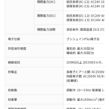
開閉能力(AC)
抵抗負荷(AC-12): AC24V 10A/A
調査・確認中：EU RoHS指令（10物質）の
本サービスは、当社制御機器事業取扱
※1 中国RoHS○×表
誘導負荷(AC-15): AC24V 10A/AC
非含有の対応状況を調査中または確認中の
商品の当社在庫状況および標準価格
商品です。
(税抜)を提供させていただくもので
開閉能力(DC)
抵抗負荷(DC-12): DC24V 8A/DC
「○」：最大均質材料含有率が中国RoHSの
非該当品：ライセンス料など無形物で、有
す。
誘導負荷(DC-13): DC24V 4A/DC
基準値以下であることを示します。
害物質有無と関係のない商品です。
当社制御機器事業取扱商品の中には、
「×」：最大均質材料含有率が中国RoHSの
仕入先様の事情により、非含有部品として
開閉能力説明
測定条件: 周囲温度 20±2℃、
本サービスの対象外となる商品もある
基準値を超えていることを示します。
いたものが、含有品と判明した場合などや
当社は、これら貴社製品のうち、外国
ことをご了承ください。
「－」：未確認です。当社販売部門へお問
むを得ず変更することがあります。
為替および外国貿易法に定める商品
端子仕様
プッシュインPlus端子台
在庫状況および標準価格照会結果は、
い合わせください。
（以下｢規制貨物等」という）を輸出
記載している更新日時点での社内デー
*EU RoHS指令（10物質）：
許容操作頻度
電気的: 最大30回/分
または国外への提供する場合は、日本
記
タに基づき作成されるものであり、閲
説明
鉛(Pb) 1000ppm以下、 水銀(Hg) 1000ppm以下、 カド
*中国RoHS10物質の基準値 (GB/T26572)：
機械的: 最大30回/分
国政府の輸出許可(または役務取引許
号
覧された時点での実際の在庫および標
ミウム(Cd) 100ppm以下、
Pb(鉛) :1000ppm、 Hg(水銀) : 1000ppm、 Cd(カドミウ
可)を取得するなどの必要な手続きを
六価クロム(Cr(Ⅵ)) 1000ppm以下、ポリ臭化ビフェニル
ム) : 100ppm、
準価格とは異なる場合があることをご
絶縁抵抗
100MΩ以上 (DC500Vメガ、
類(PBB) 1000ppm以下、ポリ臭化ジフェニルエーテル類
Cr(Ⅵ)(六価クロム) : 1000ppm、 PBBs(ポリ臭化ビフェ
とります。
了承ください。
(PBDE) 1000ppm以下、フタル酸ビス(2-エチルヘキシ
○
一定数以上の在庫あり
ニル類) : 1000ppm、 PBDEs(ポリ臭化ジフェニルエーテ
当社は規制貨物を破棄する場合は、完
ル) (DEHP)(別名：DOP) 1000ppm以下、フタル酸ブチ
正式な納期状況および標準価格はお客
ル類) : 1000ppm、
耐電圧
各端子とアース間: AC2500V 50/
ルベンジル（BBP） 1000ppm以下、フタル酸ジブチル
全に破砕するなど、違法に輸出されな
DBP(フタル酸ジブチル) : 1000ppm、 DIBP(フタル酸ジ
様のお取引先、またはお客様担当のオ
同極端子間: AC2500V 50/60
（DBP） 1000ppm以下、フタル酸ジイソブチル
イソブチル) : 1000ppm、 BBP(フタル酸ブチルベンジ
△
一定数には満たないが在庫あり
いよう必要な手段を講じます。
(初期値)
ムロン制御機器販売店・当社販売員に
(DIBP) 1000ppm以下
ル) : 1000ppm、
当社は貴社製品を、核兵器、ミサイ
但し、RoHS指令で産業用監視および制御機器に対する
DEHP(フタル酸ビス(2-エチルヘキシル)) : 1000ppm
ご相談ください。
適用除外項目は除く。
ル、化学兵器、生物兵器またはその他
耐振動
誤動作: 10～55Hz 複振幅 1.
－
在庫なし(最新の在庫状況につ
オムロン制御機器販売店や当社販売拠
フタル酸エステル類の４物質については閾値を超える意
武器並びにこれらの製造装置等に一切
いては、お客様のお取引先、ま
図的な使用がないことを確認しています。
点は「
販売ネットワーク
」をご確認
※2 環境保護使用期限
2
耐衝撃
誤動作: 最大1000m/s
(接点開
使用いたしません。
たはお客様担当のオムロン制御
ください。
当社は、貴社製品を第三者に販売する
機器販売店・当社販売員にご確
在庫状況および標準価格結果を当社の
周囲温度範囲
使用時: -25～55℃ (ただし