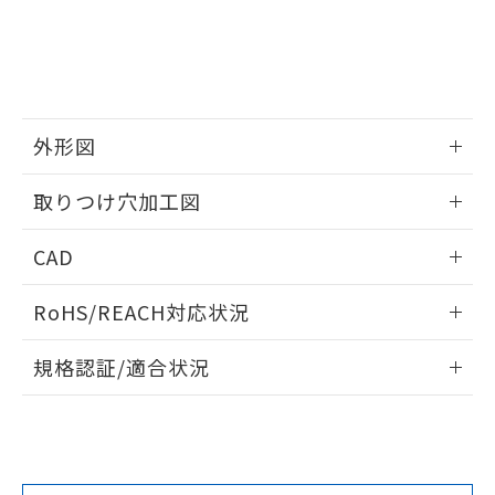
していることから、特段のことがない限
り、2022年1月12日より割愛しておりま
す。
外形図
情報更新：2026/05/21
取りつけ穴加工図
情報更新：2026/05/21
CAD
ログイン/会員登録いただくと、CADデータをダウンロー
RoHS/REACH対応状況
ドすることができます。
情報更新：2026/7/29
規格認証/適合状況
ログイン/会員登録
EU RoHS
注意事項・凡例
A22NW-3BB-TWA-P102-WAについての規格認証/適合状況に
ついては、「カスタマーサポートセンタ お客様相談室」また
は貴社担当オムロン営業員または販売店にお問い合わせくだ
対応状況
対応予定月
※1
※2
さい。
ダウンロードデータをご利用いただく前に、以下を必ずお読