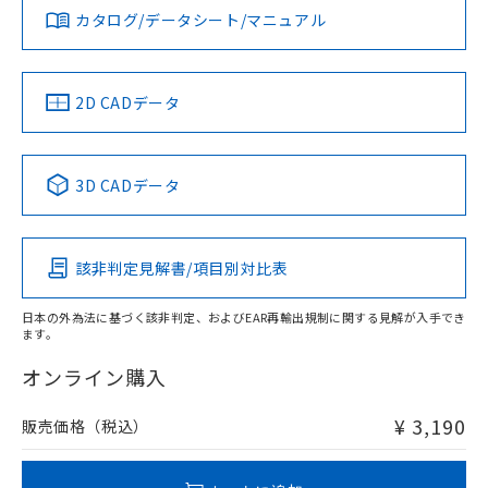
みください。
カタログ/データシート/マニュアル
対応済み
ソフトウェアの使用条件
お問い合わせ
中国 RoHS
注意事項・凡例
2D CADデータ
中国 RoHS表
※1 ※2
3D CADデータ
Pb
Hg
Cd
Cr(VI)
該非判定見解書/項目別対比表
X
O
O
O
日本の外為法に基づく該非判定、およびEAR再輸出規制に関する見解が入手でき
ます。
"対応済み"や非含有の記載がされた商品であっても、流通
在庫等で未対応品が混在する可能性があります。
オンライン購入
非含有品が必要な際は、弊社営業部門もしくは販売店へお
問い合わせください。
¥ 3,190
販売価格（税込）
この製品のRoHS/REACH対応状況ページへ