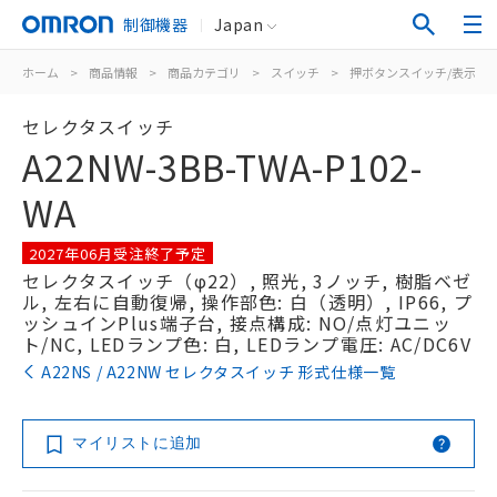
制御機器
Japan
ホーム
>
商品情報
>
商品カテゴリ
>
スイッチ
>
押ボタンスイッチ/表示灯
セレクタスイッチ
A22NW-3BB-TWA-P102-
WA
2027年06月受注終了予定
セレクタスイッチ（φ22）, 照光, 3ノッチ, 樹脂ベゼ
ル, 左右に自動復帰, 操作部色: 白（透明）, IP66, プ
ッシュインPlus端子台, 接点構成: NO/点灯ユニッ
ト/NC, LEDランプ色: 白, LEDランプ電圧: AC/DC6V
A22NS / A22NW セレクタスイッチ 形式仕様一覧
マイリストに追加