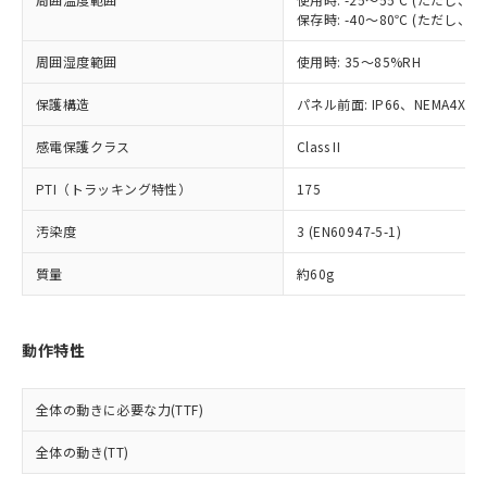
※2 対応予定月
「ｅ」：有害物質（10物質）のすべてが基
場合は、上記1、2および3の内容を当
認ください)
事前の承諾なく第三者に漏洩または開
保存時: -40～80℃ (ただし
準値以下であることを示します。
該第三者に通知します。また当社は、
示しないようお願いします。
部品在庫の切り替え状況などにより、予定
「10」：通常の使用状況下において有害物
販売先および販売に係わる関係者が違
マイパーツ機能（部品リスト作成サー
空
受注生産機種、また在庫状況の
周囲湿度範囲
使用時: 35～85%RH
月が前後することがあります。
質が外部に漏えいし、環境に深刻な影響を
法に輸出するおそれがある場合は、取
ビス）をご利用いただくには、I-Web
白
情報を公開していない機種
及ぼさない年数を意味します。
り引きをいたしません。
メンバーズにご登録されている必要が
保護構造
パネル前面: IP66、NEMA4X, N
「－」：未確認です。当社販売部門へお問
あります。
い合わせください。
感電保護クラス
Class II
お客様が当ウェブサイト上で当社にご
※3 非含有証明書ダウンロード
登録された部品リストについて、当社
PTI（トラッキング特性）
175
および当社の共同利用者が、当社の製
下記の非含有証明書をダウンロードするこ
品・サービスに関するお客様との取
とができます。
汚染度
3 (EN60947-5-1)
合意する
キャンセル
引・商談に必要な範囲で利用すること
をご了承ください。
質量
約60g
EU RoHS指令（10物質）の非含有証明書
※当社の共同利用者とは、
"個人情報
51物質の非含有証明書（当社基準）
の共同利用に関して"
の「1.共同利
※本証明書は発行日時点で非含有を証明す
用者の範囲」に記載されている法人を
るもので、過去に遡って非含有を証明する
動作特性
指します。
ものではありません。
また、RoHS指令のフタル酸エステル類４
全体の動きに必要な力(TTF)
物質の対応では、対応完了までの期間は出
荷製品に未対応品が混在することから備考
全体の動き(TT)
欄に対応日を記載しておりました。
既に当社にて対応品への在庫切替を完了