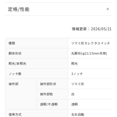
定格/性能
情報更新：2026/05/21
種類
ツマミ形セレクタスイッチ
胴体形状
丸胴形(φ22/25mm共用)
照光/非照光
照光
ノッチ数
3ノッチ
操作部
操作部形状
ツマミ形
操作部色
白
透明/不透明
透明
復帰方式
左右自動