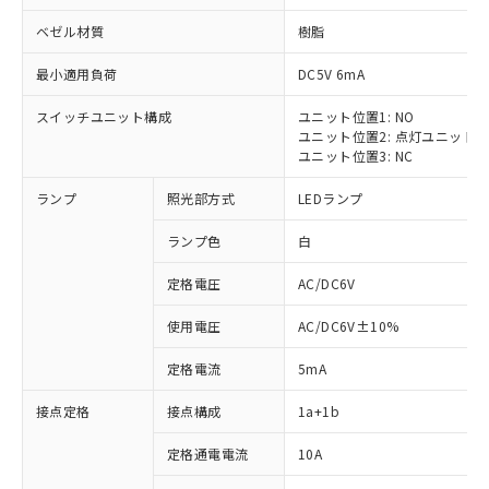
ベゼル材質
樹脂
最小適用負荷
DC5V 6mA
スイッチユニット構成
ユニット位置1: NO
ユニット位置2: 点灯ユニット
ユニット位置3: NC
ランプ
照光部方式
LEDランプ
ランプ色
白
※1 対応状況
定格電圧
AC/DC6V
対応済み：EU RoHS指令（10物質）の
非含有に対応した製品が提供可能な商品で
使用電圧
AC/DC6V±10%
す。
対応予定：EU RoHS指令（10物質）の非含
定格電流
5mA
ご利用条件
有に対応した製品に切り替える予定のある
商品です。
接点定格
接点構成
1a+1b
対応予定なし：EU RoHS指令（10物質）の
以下の条件をお読みいただき、同意のうえ
非含有に非対応の商品で、対応品を出す予
定格通電電流
10A
ご利用ください。
定はありません。