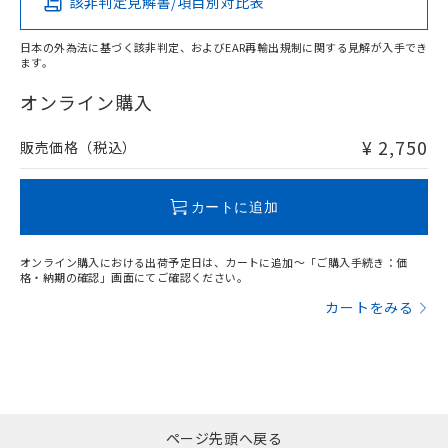
該非判定見解書/項目別対比表
X
O
O
O
日本の外為法に基づく該非判定、およびEAR再輸出規制に関する見解が入手でき
ます。
"対応済み"や非含有の記載がされた商品であっても、流通
在庫等で未対応品が混在する可能性があります。
オンライン購入
非含有品が必要な際は、弊社営業部門もしくは販売店へお
問い合わせください。
¥ 2,750
販売価格（税込）
この製品のRoHS/REACH対応状況ページへ
カートに追加
オンライン購入における出荷予定日は、カートに追加～「ご購入手続き：価
格・納期の確認」画面にてご確認ください。
カートをみる
ページ先頭へ戻る