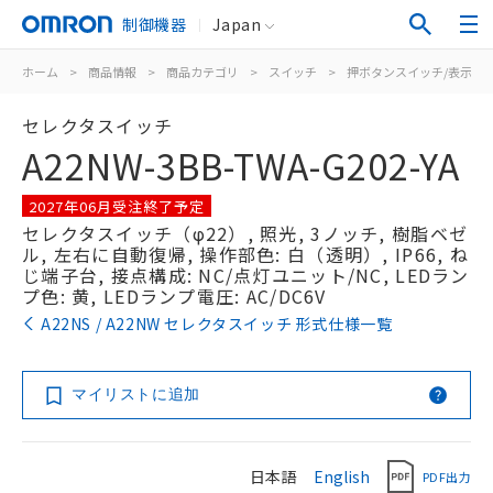
制御機器
Japan
ホーム
>
商品情報
>
商品カテゴリ
>
スイッチ
>
押ボタンスイッチ/表示灯
セレクタスイッチ
A22NW-3BB-TWA-G202-YA
2027年06月受注終了予定
セレクタスイッチ（φ22）, 照光, 3ノッチ, 樹脂ベゼ
ル, 左右に自動復帰, 操作部色: 白（透明）, IP66, ね
じ端子台, 接点構成: NC/点灯ユニット/NC, LEDラン
プ色: 黄, LEDランプ電圧: AC/DC6V
A22NS / A22NW セレクタスイッチ 形式仕様一覧
マイリストに追加
日本語
English
PDF出力