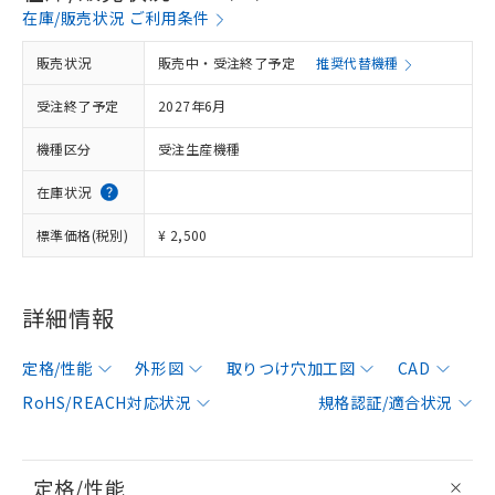
在庫/販売状況 ご利用条件
販売状況
販売中・受注終了予定
推奨代替機種
受注終了予定
2027年6月
機種区分
受注生産機種
在庫状況
標準価格(税別)
¥ 2,500
詳細情報
定格/性能
外形図
取りつけ穴加工図
CAD
RoHS/REACH対応状況
規格認証/適合状況
定格/性能