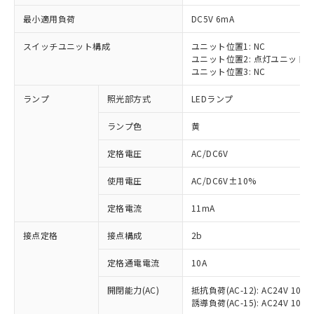
最小適用負荷
DC5V 6mA
スイッチユニット構成
ユニット位置1: NC
ユニット位置2: 点灯ユニット
※1 対応状況
ユニット位置3: NC
ランプ
照光部方式
LEDランプ
対応済み：EU RoHS指令（10物質）の
非含有に対応した製品が提供可能な商品で
ランプ色
黄
す。
対応予定：EU RoHS指令（10物質）の非含
定格電圧
AC/DC6V
ご利用条件
有に対応した製品に切り替える予定のある
商品です。
使用電圧
AC/DC6V±10%
対応予定なし：EU RoHS指令（10物質）の
以下の条件をお読みいただき、同意のうえ
非含有に非対応の商品で、対応品を出す予
定格電流
11mA
ご利用ください。
定はありません。
調査・確認中：EU RoHS指令（10物質）の
接点定格
接点構成
2b
本サービスは、当社制御機器事業取扱
※1 中国RoHS○×表
非含有の対応状況を調査中または確認中の
商品の当社在庫状況および標準価格
定格通電電流
10A
商品です。
(税抜)を提供させていただくもので
「○」：最大均質材料含有率が中国RoHSの
非該当品：ライセンス料など無形物で、有
す。
開閉能力(AC)
抵抗負荷(AC-12): AC24V 10A/A
基準値以下であることを示します。
害物質有無と関係のない商品です。
当社制御機器事業取扱商品の中には、
誘導負荷(AC-15): AC24V 10A/AC
「×」：最大均質材料含有率が中国RoHSの
仕入先様の事情により、非含有部品として