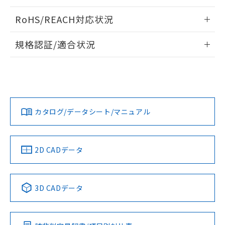
ログイン/会員登録いただくと、CADデータをダウンロー
RoHS/REACH対応状況
ドすることができます。
情報更新：2026/7/29
規格認証/適合状況
ログイン/会員登録
EU RoHS
注意事項・凡例
UL認証
CSA認証
CEマーキング
Yes
Yes
Yes
対応状況
対応予定月
※1
※2
ダウンロードデータをご利用いただく前に、以下を必ずお読
みください。
カタログ/データシート/マニュアル
対応済み
ソフトウェアの使用条件
LR型式承認
DNV型式承認
BV型式承認
KR型式承
（イギリス
（ノルウェー
（フランス
（韓国
船舶規格）
船舶規格）
船舶規格）
船舶規格
中国 RoHS
注意事項・凡例
2D CADデータ
No
No
No
No
中国 RoHS表
※1 ※2
3D CADデータ
この製品の規格認証/適合状況ページへ
Pb
Hg
Cd
Cr(VI)
その他の認証はこちらのページからご検索ください