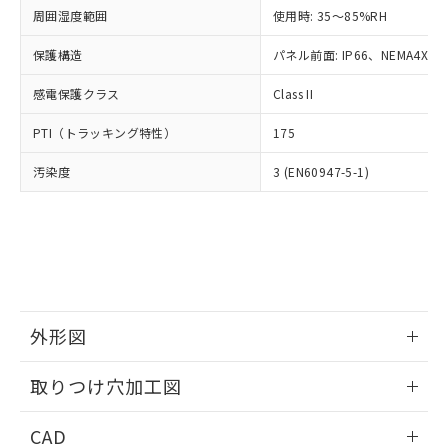
い合わせください。
お客様が当ウェブサイト上で当社にご
周囲湿度範囲
使用時: 35～85%RH
※3 非含有証明書ダウンロード
登録された部品リストについて、当社
保護構造
パネル前面: IP66、NEMA4X, N
および当社の共同利用者が、当社の製
下記の非含有証明書をダウンロードするこ
品・サービスに関するお客様との取
とができます。
感電保護クラス
Class II
合意する
キャンセル
引・商談に必要な範囲で利用すること
をご了承ください。
EU RoHS指令（10物質）の非含有証明書
PTI（トラッキング特性）
175
※当社の共同利用者とは、
"個人情報
51物質の非含有証明書（当社基準）
の共同利用に関して"
の「1.共同利
汚染度
3 (EN60947-5-1)
※本証明書は発行日時点で非含有を証明す
用者の範囲」に記載されている法人を
るもので、過去に遡って非含有を証明する
指します。
ものではありません。
また、RoHS指令のフタル酸エステル類４
物質の対応では、対応完了までの期間は出
荷製品に未対応品が混在することから備考
欄に対応日を記載しておりました。
既に当社にて対応品への在庫切替を完了
外形図
していることから、特段のことがない限
り、2022年1月12日より割愛しておりま
情報更新：2026/05/21
取りつけ穴加工図
す。
情報更新：2026/05/21
CAD