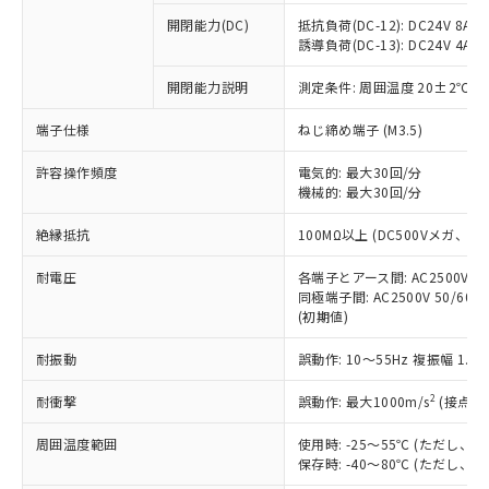
本サービスの対象外となる商品もある
基準値を超えていることを示します。
いたものが、含有品と判明した場合などや
当社は、これら貴社製品のうち、外国
ことをご了承ください。
開閉能力(DC)
抵抗負荷(DC-12): DC24V 8A/DC
「－」：未確認です。当社販売部門へお問
むを得ず変更することがあります。
為替および外国貿易法に定める商品
誘導負荷(DC-13): DC24V 4A/DC
在庫状況および標準価格照会結果は、
い合わせください。
（以下｢規制貨物等」という）を輸出
記載している更新日時点での社内デー
*EU RoHS指令（10物質）：
または国外への提供する場合は、日本
開閉能力説明
測定条件: 周囲温度 20±2℃、
記
タに基づき作成されるものであり、閲
説明
鉛(Pb) 1000ppm以下、 水銀(Hg) 1000ppm以下、 カド
*中国RoHS10物質の基準値 (GB/T26572)：
国政府の輸出許可(または役務取引許
号
覧された時点での実際の在庫および標
ミウム(Cd) 100ppm以下、
Pb(鉛) :1000ppm、 Hg(水銀) : 1000ppm、 Cd(カドミウ
端子仕様
ねじ締め端子 (M3.5)
可)を取得するなどの必要な手続きを
六価クロム(Cr(Ⅵ)) 1000ppm以下、ポリ臭化ビフェニル
ム) : 100ppm、
準価格とは異なる場合があることをご
類(PBB) 1000ppm以下、ポリ臭化ジフェニルエーテル類
Cr(Ⅵ)(六価クロム) : 1000ppm、 PBBs(ポリ臭化ビフェ
とります。
了承ください。
(PBDE) 1000ppm以下、フタル酸ビス(2-エチルヘキシ
○
一定数以上の在庫あり
ニル類) : 1000ppm、 PBDEs(ポリ臭化ジフェニルエーテ
許容操作頻度
電気的: 最大30回/分
当社は規制貨物を破棄する場合は、完
ル) (DEHP)(別名：DOP) 1000ppm以下、フタル酸ブチ
正式な納期状況および標準価格はお客
ル類) : 1000ppm、
機械的: 最大30回/分
ルベンジル（BBP） 1000ppm以下、フタル酸ジブチル
全に破砕するなど、違法に輸出されな
DBP(フタル酸ジブチル) : 1000ppm、 DIBP(フタル酸ジ
様のお取引先、またはお客様担当のオ
（DBP） 1000ppm以下、フタル酸ジイソブチル
イソブチル) : 1000ppm、 BBP(フタル酸ブチルベンジ
△
一定数には満たないが在庫あり
いよう必要な手段を講じます。
ムロン制御機器販売店・当社販売員に
(DIBP) 1000ppm以下
ル) : 1000ppm、
絶縁抵抗
100MΩ以上 (DC500Vメガ、
当社は貴社製品を、核兵器、ミサイ
但し、RoHS指令で産業用監視および制御機器に対する
DEHP(フタル酸ビス(2-エチルヘキシル)) : 1000ppm
ご相談ください。
適用除外項目は除く。
ル、化学兵器、生物兵器またはその他
－
在庫なし(最新の在庫状況につ
オムロン制御機器販売店や当社販売拠
耐電圧
各端子とアース間: AC2500V 50/
フタル酸エステル類の４物質については閾値を超える意
武器並びにこれらの製造装置等に一切
いては、お客様のお取引先、ま
図的な使用がないことを確認しています。
同極端子間: AC2500V 50/60
点は「
販売ネットワーク
」をご確認
※2 環境保護使用期限
使用いたしません。
(初期値)
たはお客様担当のオムロン制御
ください。
当社は、貴社製品を第三者に販売する
機器販売店・当社販売員にご確
在庫状況および標準価格結果を当社の
※2 対応予定月
「ｅ」：有害物質（10物質）のすべてが基
耐振動
誤動作: 10～55Hz 複振幅 1.
場合は、上記1、2および3の内容を当
認ください)
事前の承諾なく第三者に漏洩または開
準値以下であることを示します。
該第三者に通知します。また当社は、
示しないようお願いします。
2
耐衝撃
誤動作: 最大1000m/s
(接点開
部品在庫の切り替え状況などにより、予定
「10」：通常の使用状況下において有害物
販売先および販売に係わる関係者が違
マイパーツ機能（部品リスト作成サー
空
受注生産機種、また在庫状況の
月が前後することがあります。
質が外部に漏えいし、環境に深刻な影響を
法に輸出するおそれがある場合は、取
ビス）をご利用いただくには、I-Web
白
情報を公開していない機種
周囲温度範囲
使用時: -25～55℃ (ただし
及ぼさない年数を意味します。
り引きをいたしません。
メンバーズにご登録されている必要が
保存時: -40～80℃ (ただし
「－」：未確認です。当社販売部門へお問
あります。