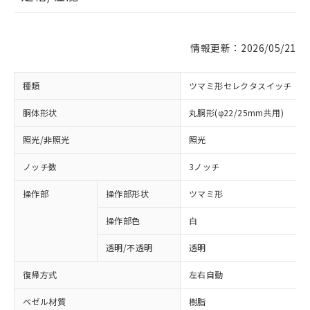
情報更新：2026/05/21
種類
ツマミ形セレクタスイッチ
胴体形状
丸胴形(φ22/25mm共用)
照光/非照光
照光
ノッチ数
3ノッチ
操作部
操作部形状
ツマミ形
操作部色
白
透明/不透明
透明
復帰方式
左右自動
ベゼル材質
樹脂