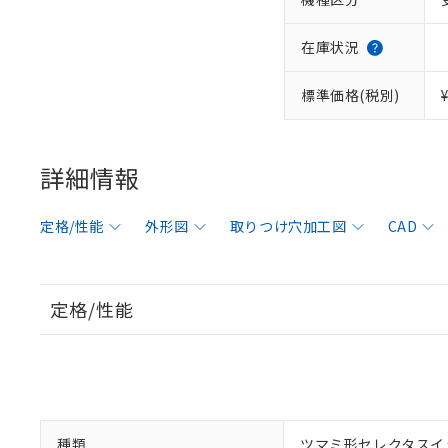
在庫状況
標準価格(税別)
詳細情報
定格/性能
外形図
取りつけ穴加工図
CAD
定格/性能
種類
ツマミ形セレクタスイ