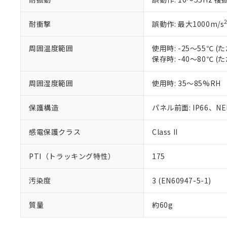
耐衝撃
誤動作: 最大1000m/s
周囲温度範囲
使用時: -25～55℃
保存時: -40～80℃
周囲湿度範囲
使用時: 35～85%RH
保護構造
パネル前面: IP66、NEM
感電保護クラス
Class II
PTI（トラッキング特性）
175
汚染度
3 (EN60947-5-1)
質量
約60g