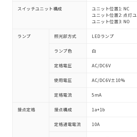
スイッチユニット構成
ユニット位置1: NC
ユニット位置2: 点灯
ユニット位置3: NO
※1 対応状況
ランプ
照光部方式
LEDランプ
対応済み：EU
対応予定：EU R
ランプ色
白
対応予定なし：EU
調査・確認中：EU
ご利用条件
定格電圧
AC/DC6V
非該当品：ライセ
※1 中国RoHS
仕入先様の事情に
があります。
以下の条件をお読
使用電圧
AC/DC6V±10%
「○」：最大均質
「×」：最大均質
本サービスは
当社は、これ
*EU RoHS指令（10物
定格電流
5mA
「－」：未確認で
鉛(Pb) 1000ppm以下、
くものです。
う）を輸出ま
記
説明
六価クロム(Cr(Ⅵ)) 1
当社制御機器
などの必要な
フタル酸ビス(2-エチルヘ
号
*中国RoHS10物質の基準値 
接点定格
接点構成
1a+1b
ル（DBP） 1000ppm
在庫状況およ
当社は規制貨
Pb(鉛) :1000ppm、 Hg
但し、RoHS指令で産
のであり、閲
ます。
Cr(Ⅵ)(六価クロム) : 
フタル酸エステル類の４
○
一定数以
DBP(フタル酸ジブチル) :
い。
当社は貴社製
定格通電電流
10A
DEHP(フタル酸ビス(2-エ
正式な納期状
置等に一切使
当社販売員に
※2 対応予定月
△
一定数に
当社は、貴社