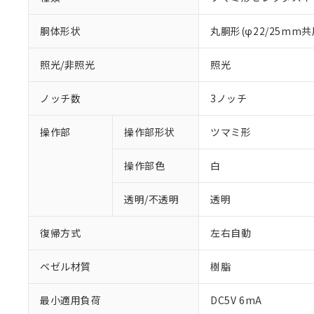
胴体形状
丸胴形(φ22/25mm共
照光/非照光
照光
ノッチ数
3ノッチ
操作部
操作部形状
ツマミ形
操作部色
白
透明/不透明
透明
復帰方式
左右自動
ベゼル材質
樹脂
最小適用負荷
DC5V 6mA