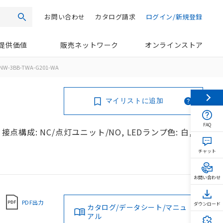
お問い合わせ
カタログ請求
ログイン/新規登録
検索
提供価値
販売ネットワーク
オンラインストア
NW-3BB-TWA-G201-WA
マイリストに追加
FAQ
接点構成: NC/点灯ユニット/NO, LEDランプ色: 白,
チャット
お問い合わせ
PDF出力
ダウンロード
カタログ/データシート/マニュ
アル