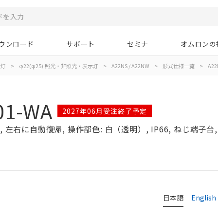
ウンロード
サポート
セミナ
オムロンの
示灯
>
φ22(φ25):照光・非照光・表示灯
>
A22NS / A22NW
>
形式仕様一覧
>
A22
01-WA
2027年06月受注終了予定
左右に自動復帰, 操作部色: 白（透明）, IP66, ねじ端子台, 
日本語
English