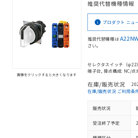
推奨代替機種情報
プロダクト ニュース 
A22NW
推奨代替機種は
さい。
セレクタスイッチ（φ22）,
端子台, 接点構成: NC/点
画像をクリックすると大きくなります
在庫/販売状況
20
在庫/販売状況 ご利用条
販売状況
受注終了予定
機種区分