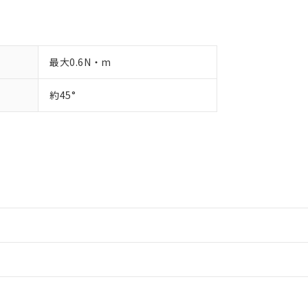
最大0.6N・m
約45°
情報更新：2
情報更新：2