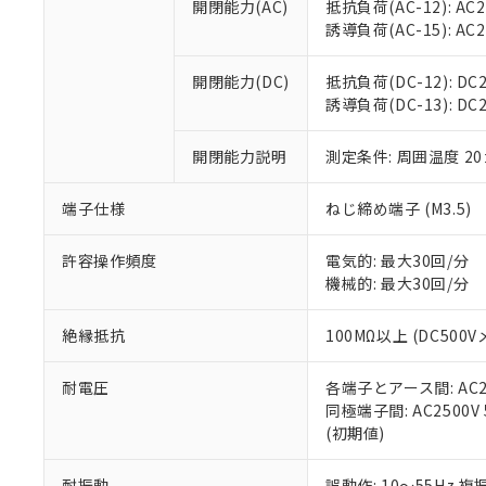
開閉能力(AC)
抵抗負荷(AC-12): AC24
オムロン制御
また当社は、
※2 環境保護使
誘導負荷(AC-15): AC24V
在庫状況およ
部品在庫の切り替
たしません。
－
在庫なし
す。
「ｅ」：有害物質
機器販売
開閉能力(DC)
抵抗負荷(DC-12): DC24
マイパーツ機
「10」：通常の
誘導負荷(DC-13): DC24
ている必要が
味します。
空
受注生産
お客様が当ウ
※3 非含有証明
「－」：未確認で
白
が、当社の製
開閉能力説明
測定条件: 周囲温度 2
さい。
下記の非含有証明
※当社の共同
端子仕様
ねじ締め端子 (M3.5)
いる法人を指
EU RoHS指令（
51物質の非含有証
許容操作頻度
電気的: 最大30回/分
※本証明書は発行
機械的: 最大30回/分
また、RoHS指
混在することから
絶縁抵抗
100MΩ以上 (DC5
既に当社にて対応
り割愛しておりま
耐電圧
各端子とアース間: AC250
同極端子間: AC2500V
(初期値)
耐振動
誤動作: 10～55Hz 複