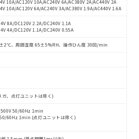
V 10A/AC120V 10A/AC240V 6A/AC380V 2A/AC440V 2A
機器販売店や当社販売拠点は「
販売ネットワーク
」をご確認くだ
販売先および販売に係わる関係者が違法に輸出するおそれがある場
用期限
 10A/AC120V 6A/AC240V 3A/AC380V 1.9A/AC440V 1.6A
び標準価格結果を当社の事前の承諾なく第三者に漏洩または開示し
え状況などにより、予定月が前後することがあります。
(最新の在庫状況については、お客様のお取引先、またはお客様担当
（10物質）のすべてが基準値以下であることを示します。
店・当社販売員にご確認ください)
V 8A/DC120V 2.2A/DC240V 1.1A
能（部品リスト作成サービス）をご利用いただくには、I-Webメン
使用状況下において有害物質が外部に漏えいし、環境に深刻な影響を
V 4A/DC120V 1.1A/DC240V 0.55A
あります。
機種、また在庫状況の情報を公開していない機種
ェブサイト上で当社にご登録された部品リストについて、当社およ
書ダウンロード
す。当社販売部門へお問い合わせください。
品・サービスに関するお客様との取引・商談に必要な範囲で利用す
0±2℃、周囲湿度 65±5%RH、操作ひん度 30回/min
合意する
キャンセル
書をダウンロードすることができます。
利用者とは、
"個人情報の共同利用に関して"
の「1.共同利用者の
します。
10物質）の非含有証明書
明書（当社基準）
日時点で非含有を証明するもので、過去に遡って非含有を証明するも
令のフタル酸エステル類４物質の対応では、対応完了までの期間は出
備考欄に対応日を記載しておりました。
00Vメガ、点灯ユニットは除く)
品への在庫切替を完了していることから、特段のことがない限り、20
す。
0V 50/60Hz 1min
 50/60Hz 1min (点灯ユニットは除く)
振幅 1.5mm (接点開離1ms以内)