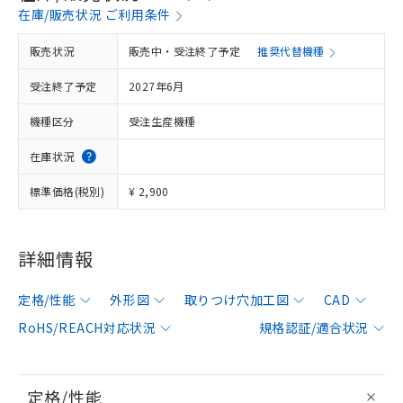
在庫/販売状況 ご利用条件
販売状況
販売中・受注終了予定
推奨代替機種
受注終了予定
2027年6月
機種区分
受注生産機種
在庫状況
標準価格(税別)
¥ 2,900
詳細情報
定格/性能
外形図
取りつけ穴加工図
CAD
RoHS/REACH対応状況
規格認証/適合状況
定格/性能