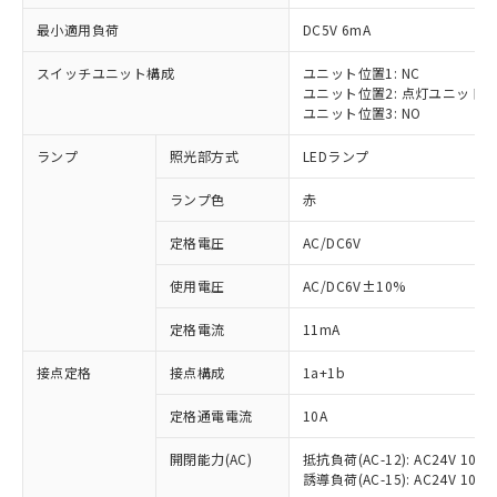
最小適用負荷
DC5V 6mA
スイッチユニット構成
ユニット位置1: NC
ユニット位置2: 点灯ユニット
ユニット位置3: NO
ランプ
照光部方式
LEDランプ
ランプ色
赤
※1 対応状況
定格電圧
AC/DC6V
対応済み：EU RoHS指令（10物質）の
使用電圧
AC/DC6V±10%
非含有に対応した製品が提供可能な商品で
す。
定格電流
11mA
対応予定：EU RoHS指令（10物質）の非含
ご利用条件
有に対応した製品に切り替える予定のある
接点定格
接点構成
1a+1b
商品です。
対応予定なし：EU RoHS指令（10物質）の
定格通電電流
10A
以下の条件をお読みいただき、同意のうえ
非含有に非対応の商品で、対応品を出す予
ご利用ください。
定はありません。
開閉能力(AC)
抵抗負荷(AC-12): AC24V 10A/A
誘導負荷(AC-15): AC24V 10A/AC
調査・確認中：EU RoHS指令（10物質）の
本サービスは、当社制御機器事業取扱