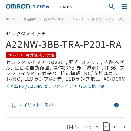
制御機器
Japan
ホーム
>
商品情報
>
商品カテゴリ
>
スイッチ
>
押ボタンスイッチ/表示灯
セレクタスイッチ
A22NW-3BB-TRA-P201-RA
2027年06月受注終了予定
セレクタスイッチ（φ22）, 照光, 3ノッチ, 樹脂ベゼ
ル, 左右に自動復帰, 操作部色: 赤（透明）, IP66, プ
ッシュインPlus端子台, 接点構成: NC/点灯ユニッ
ト/NO, LEDランプ色: 赤, LEDランプ電圧: AC/DC6V
A22NS / A22NW セレクタスイッチ 形式仕様一覧
マイリストに追加
日本語
English
PDF出力