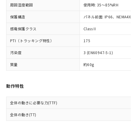
準値以下であることを示します。
該第三者に通知します。また当社は、
示しないようお願いします。
周囲湿度範囲
使用時: 35～85%RH
部品在庫の切り替え状況などにより、予定
「10」：通常の使用状況下において有害物
販売先および販売に係わる関係者が違
マイパーツ機能（部品リスト作成サー
空
受注生産機種、また在庫状況の
月が前後することがあります。
質が外部に漏えいし、環境に深刻な影響を
法に輸出するおそれがある場合は、取
ビス）をご利用いただくには、I-Web
保護構造
パネル前面: IP66、NEMA4X, N
白
情報を公開していない機種
及ぼさない年数を意味します。
り引きをいたしません。
メンバーズにご登録されている必要が
「－」：未確認です。当社販売部門へお問
感電保護クラス
Class II
あります。
い合わせください。
お客様が当ウェブサイト上で当社にご
※3 非含有証明書ダウンロード
PTI（トラッキング特性）
175
登録された部品リストについて、当社
および当社の共同利用者が、当社の製
下記の非含有証明書をダウンロードするこ
汚染度
3 (EN60947-5-1)
品・サービスに関するお客様との取
とができます。
合意する
キャンセル
引・商談に必要な範囲で利用すること
質量
約60g
をご了承ください。
EU RoHS指令（10物質）の非含有証明書
※当社の共同利用者とは、
"個人情報
51物質の非含有証明書（当社基準）
の共同利用に関して"
の「1.共同利
※本証明書は発行日時点で非含有を証明す
動作特性
用者の範囲」に記載されている法人を
るもので、過去に遡って非含有を証明する
指します。
ものではありません。
全体の動きに必要な力(TTF)
また、RoHS指令のフタル酸エステル類４
物質の対応では、対応完了までの期間は出
全体の動き(TT)
荷製品に未対応品が混在することから備考
欄に対応日を記載しておりました。
既に当社にて対応品への在庫切替を完了
していることから、特段のことがない限