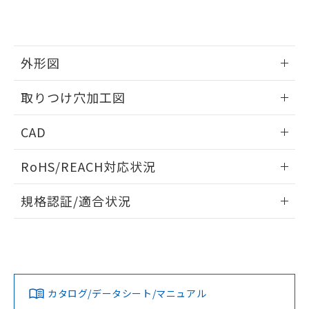
り、2022年1月12日より割愛しておりま
す。
外形図
情報更新：2026/05/21
取りつけ穴加工図
情報更新：2026/05/21
CAD
ログイン/会員登録いただくと、CADデータをダウンロー
RoHS/REACH対応状況
ドすることができます。
情報更新：2026/7/29
規格認証/適合状況
ログイン/会員登録
EU RoHS
注意事項・凡例
A22NW-3BB-TRA-P201-RAについての規格認証/適合状況に
ついては、「カスタマーサポートセンタ お客様相談室」また
は貴社担当オムロン営業員または販売店にお問い合わせくだ
対応状況
対応予定月
※1
※2
さい。
ダウンロードデータをご利用いただく前に、以下を必ずお読
みください。
カタログ/データシート/マニュアル
対応済み
ソフトウェアの使用条件
お問い合わせ