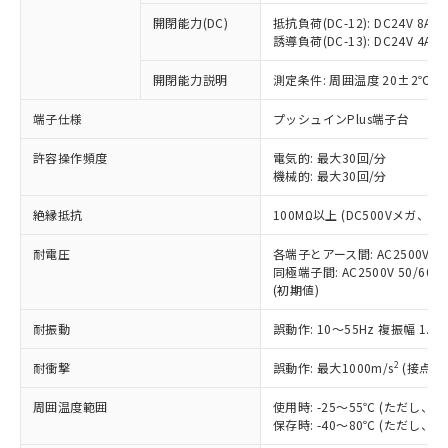
※1 中国RoHS○×表
非含有の対応状況を調査中または確認中の
商品の当社在庫状況および標準価格
開閉能力(DC)
抵抗負荷(DC-12): DC24V 8A/DC
商品です。
(税抜)を提供させていただくもので
誘導負荷(DC-13): DC24V 4A/DC
「○」：最大均質材料含有率が中国RoHSの
非該当品：ライセンス料など無形物で、有
す。
基準値以下であることを示します。
害物質有無と関係のない商品です。
開閉能力説明
測定条件: 周囲温度 20±2℃、
当社制御機器事業取扱商品の中には、
「×」：最大均質材料含有率が中国RoHSの
仕入先様の事情により、非含有部品として
本サービスの対象外となる商品もある
基準値を超えていることを示します。
いたものが、含有品と判明した場合などや
当社は、これら貴社製品のうち、外国
端子仕様
プッシュインPlus端子台
ことをご了承ください。
「－」：未確認です。当社販売部門へお問
むを得ず変更することがあります。
為替および外国貿易法に定める商品
在庫状況および標準価格照会結果は、
い合わせください。
許容操作頻度
電気的: 最大30回/分
（以下｢規制貨物等」という）を輸出
記載している更新日時点での社内デー
機械的: 最大30回/分
*EU RoHS指令（10物質）：
または国外への提供する場合は、日本
記
タに基づき作成されるものであり、閲
説明
鉛(Pb) 1000ppm以下、 水銀(Hg) 1000ppm以下、 カド
*中国RoHS10物質の基準値 (GB/T26572)：
国政府の輸出許可(または役務取引許
号
覧された時点での実際の在庫および標
ミウム(Cd) 100ppm以下、
Pb(鉛) :1000ppm、 Hg(水銀) : 1000ppm、 Cd(カドミウ
絶縁抵抗
100MΩ以上 (DC500Vメガ、
可)を取得するなどの必要な手続きを
六価クロム(Cr(Ⅵ)) 1000ppm以下、ポリ臭化ビフェニル
ム) : 100ppm、
準価格とは異なる場合があることをご
類(PBB) 1000ppm以下、ポリ臭化ジフェニルエーテル類
Cr(Ⅵ)(六価クロム) : 1000ppm、 PBBs(ポリ臭化ビフェ
とります。
了承ください。
(PBDE) 1000ppm以下、フタル酸ビス(2-エチルヘキシ
耐電圧
各端子とアース間: AC2500V 50/
○
一定数以上の在庫あり
ニル類) : 1000ppm、 PBDEs(ポリ臭化ジフェニルエーテ
当社は規制貨物を破棄する場合は、完
ル) (DEHP)(別名：DOP) 1000ppm以下、フタル酸ブチ
正式な納期状況および標準価格はお客
ル類) : 1000ppm、
同極端子間: AC2500V 50/60
ルベンジル（BBP） 1000ppm以下、フタル酸ジブチル
全に破砕するなど、違法に輸出されな
DBP(フタル酸ジブチル) : 1000ppm、 DIBP(フタル酸ジ
(初期値)
様のお取引先、またはお客様担当のオ
（DBP） 1000ppm以下、フタル酸ジイソブチル
イソブチル) : 1000ppm、 BBP(フタル酸ブチルベンジ
△
一定数には満たないが在庫あり
いよう必要な手段を講じます。
ムロン制御機器販売店・当社販売員に
(DIBP) 1000ppm以下
ル) : 1000ppm、
当社は貴社製品を、核兵器、ミサイ
但し、RoHS指令で産業用監視および制御機器に対する
耐振動
誤動作: 10～55Hz 複振幅 1.
DEHP(フタル酸ビス(2-エチルヘキシル)) : 1000ppm
ご相談ください。
適用除外項目は除く。
ル、化学兵器、生物兵器またはその他
－
在庫なし(最新の在庫状況につ
オムロン制御機器販売店や当社販売拠
フタル酸エステル類の４物質については閾値を超える意
2
耐衝撃
誤動作: 最大1000m/s
(接点開
武器並びにこれらの製造装置等に一切
いては、お客様のお取引先、ま
図的な使用がないことを確認しています。
点は「
販売ネットワーク
」をご確認
※2 環境保護使用期限
使用いたしません。
たはお客様担当のオムロン制御
ください。
周囲温度範囲
使用時: -25～55℃ (ただし
当社は、貴社製品を第三者に販売する
機器販売店・当社販売員にご確
在庫状況および標準価格結果を当社の
保存時: -40～80℃ (ただし
※2 対応予定月
「ｅ」：有害物質（10物質）のすべてが基
場合は、上記1、2および3の内容を当
認ください)
事前の承諾なく第三者に漏洩または開