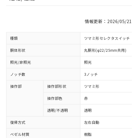
情報更新：2026/05/21
種類
ツマミ形セレクタスイッチ
胴体形状
丸胴形(φ22/25mm共用)
照光/非照光
照光
ノッチ数
3ノッチ
操作部
操作部形状
ツマミ形
操作部色
赤
透明/不透明
透明
復帰方式
左右自動
ベゼル材質
樹脂