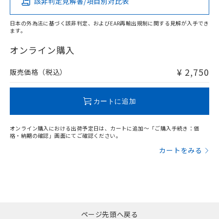
該非判定見解書/項目別対比表
X
O
O
O
日本の外為法に基づく該非判定、およびEAR再輸出規制に関する見解が入手でき
ます。
"対応済み"や非含有の記載がされた商品であっても、流通
在庫等で未対応品が混在する可能性があります。
オンライン購入
非含有品が必要な際は、弊社営業部門もしくは販売店へお
問い合わせください。
¥ 2,750
販売価格（税込）
この製品のRoHS/REACH対応状況ページへ
カートに追加
オンライン購入における出荷予定日は、カートに追加～「ご購入手続き：価
格・納期の確認」画面にてご確認ください。
カートをみる
ページ先頭へ戻る