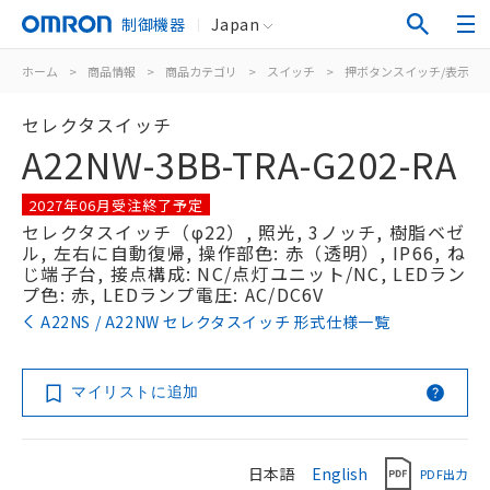
制御機器
Japan
ホーム
>
商品情報
>
商品カテゴリ
>
スイッチ
>
押ボタンスイッチ/表示灯
セレクタスイッチ
A22NW-3BB-TRA-G202-RA
2027年06月受注終了予定
セレクタスイッチ（φ22）, 照光, 3ノッチ, 樹脂ベゼ
ル, 左右に自動復帰, 操作部色: 赤（透明）, IP66, ね
じ端子台, 接点構成: NC/点灯ユニット/NC, LEDラン
プ色: 赤, LEDランプ電圧: AC/DC6V
A22NS / A22NW セレクタスイッチ 形式仕様一覧
マイリストに追加
日本語
English
PDF出力