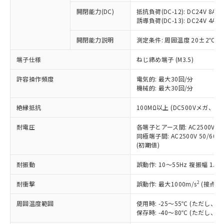
本サービスの対象外となる商品もある
基準値を超えていることを示します。
いたものが、含有品と判明した場合などや
当社は、これら貴社製品のうち、外国
ことをご了承ください。
開閉能力(DC)
抵抗負荷(DC-12): DC24V 8A/DC
「－」：未確認です。当社販売部門へお問
むを得ず変更することがあります。
為替および外国貿易法に定める商品
誘導負荷(DC-13): DC24V 4A/DC
在庫状況および標準価格照会結果は、
い合わせください。
（以下｢規制貨物等」という）を輸出
記載している更新日時点での社内デー
*EU RoHS指令（10物質）：
または国外への提供する場合は、日本
開閉能力説明
測定条件: 周囲温度 20±2℃、
記
タに基づき作成されるものであり、閲
説明
鉛(Pb) 1000ppm以下、 水銀(Hg) 1000ppm以下、 カド
*中国RoHS10物質の基準値 (GB/T26572)：
国政府の輸出許可(または役務取引許
号
覧された時点での実際の在庫および標
ミウム(Cd) 100ppm以下、
Pb(鉛) :1000ppm、 Hg(水銀) : 1000ppm、 Cd(カドミウ
端子仕様
ねじ締め端子 (M3.5)
可)を取得するなどの必要な手続きを
六価クロム(Cr(Ⅵ)) 1000ppm以下、ポリ臭化ビフェニル
ム) : 100ppm、
準価格とは異なる場合があることをご
類(PBB) 1000ppm以下、ポリ臭化ジフェニルエーテル類
Cr(Ⅵ)(六価クロム) : 1000ppm、 PBBs(ポリ臭化ビフェ
とります。
了承ください。
(PBDE) 1000ppm以下、フタル酸ビス(2-エチルヘキシ
○
一定数以上の在庫あり
ニル類) : 1000ppm、 PBDEs(ポリ臭化ジフェニルエーテ
許容操作頻度
電気的: 最大30回/分
当社は規制貨物を破棄する場合は、完
ル) (DEHP)(別名：DOP) 1000ppm以下、フタル酸ブチ
正式な納期状況および標準価格はお客
ル類) : 1000ppm、
機械的: 最大30回/分
ルベンジル（BBP） 1000ppm以下、フタル酸ジブチル
全に破砕するなど、違法に輸出されな
DBP(フタル酸ジブチル) : 1000ppm、 DIBP(フタル酸ジ
様のお取引先、またはお客様担当のオ
（DBP） 1000ppm以下、フタル酸ジイソブチル
イソブチル) : 1000ppm、 BBP(フタル酸ブチルベンジ
△
一定数には満たないが在庫あり
いよう必要な手段を講じます。
ムロン制御機器販売店・当社販売員に
(DIBP) 1000ppm以下
ル) : 1000ppm、
絶縁抵抗
100MΩ以上 (DC500Vメガ、
当社は貴社製品を、核兵器、ミサイ
但し、RoHS指令で産業用監視および制御機器に対する
DEHP(フタル酸ビス(2-エチルヘキシル)) : 1000ppm
ご相談ください。
適用除外項目は除く。
ル、化学兵器、生物兵器またはその他
－
在庫なし(最新の在庫状況につ
オムロン制御機器販売店や当社販売拠
耐電圧
各端子とアース間: AC2500V 50/
フタル酸エステル類の４物質については閾値を超える意
武器並びにこれらの製造装置等に一切
いては、お客様のお取引先、ま
図的な使用がないことを確認しています。
同極端子間: AC2500V 50/60
点は「
販売ネットワーク
」をご確認
※2 環境保護使用期限
使用いたしません。
(初期値)
たはお客様担当のオムロン制御
ください。
当社は、貴社製品を第三者に販売する
機器販売店・当社販売員にご確
在庫状況および標準価格結果を当社の
※2 対応予定月
「ｅ」：有害物質（10物質）のすべてが基
耐振動
誤動作: 10～55Hz 複振幅 1.
場合は、上記1、2および3の内容を当
認ください)
事前の承諾なく第三者に漏洩または開
準値以下であることを示します。
該第三者に通知します。また当社は、
示しないようお願いします。
2
耐衝撃
誤動作: 最大1000m/s
(接点開
部品在庫の切り替え状況などにより、予定
「10」：通常の使用状況下において有害物
販売先および販売に係わる関係者が違
マイパーツ機能（部品リスト作成サー
空
受注生産機種、また在庫状況の
月が前後することがあります。
質が外部に漏えいし、環境に深刻な影響を
法に輸出するおそれがある場合は、取
ビス）をご利用いただくには、I-Web
白
情報を公開していない機種
周囲温度範囲
使用時: -25～55℃ (ただし
及ぼさない年数を意味します。
り引きをいたしません。
メンバーズにご登録されている必要が
保存時: -40～80℃ (ただし
「－」：未確認です。当社販売部門へお問
あります。