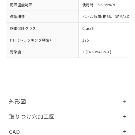
い合わせください。
お客様が当ウェブサイト上で当社にご
周囲湿度範囲
使用時: 35～85%RH
※3 非含有証明書ダウンロード
登録された部品リストについて、当社
保護構造
パネル前面: IP66、NEMA4X, N
および当社の共同利用者が、当社の製
下記の非含有証明書をダウンロードするこ
品・サービスに関するお客様との取
とができます。
感電保護クラス
Class II
合意する
キャンセル
引・商談に必要な範囲で利用すること
をご了承ください。
EU RoHS指令（10物質）の非含有証明書
PTI（トラッキング特性）
175
※当社の共同利用者とは、
"個人情報
51物質の非含有証明書（当社基準）
の共同利用に関して"
の「1.共同利
汚染度
3 (EN60947-5-1)
※本証明書は発行日時点で非含有を証明す
用者の範囲」に記載されている法人を
るもので、過去に遡って非含有を証明する
指します。
ものではありません。
また、RoHS指令のフタル酸エステル類４
物質の対応では、対応完了までの期間は出
荷製品に未対応品が混在することから備考
欄に対応日を記載しておりました。
既に当社にて対応品への在庫切替を完了
外形図
していることから、特段のことがない限
り、2022年1月12日より割愛しておりま
情報更新：2026/05/21
取りつけ穴加工図
す。
情報更新：2026/05/21
CAD