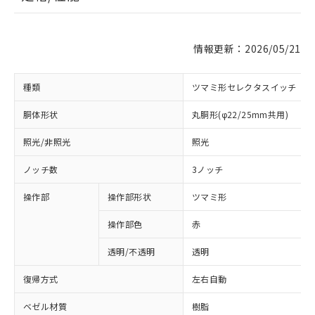
情報更新：2026/05/21
種類
ツマミ形セレクタスイッチ
胴体形状
丸胴形(φ22/25mm共用)
照光/非照光
照光
ノッチ数
3ノッチ
操作部
操作部形状
ツマミ形
操作部色
赤
透明/不透明
透明
復帰方式
左右自動
ベゼル材質
樹脂