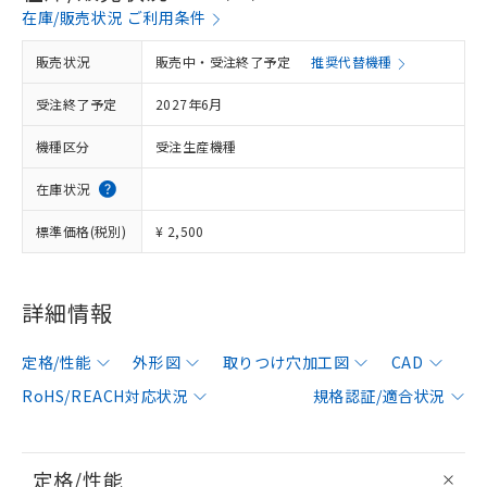
在庫/販売状況 ご利用条件
販売状況
販売中・受注終了予定
推奨代替機種
受注終了予定
2027年6月
機種区分
受注生産機種
在庫状況
標準価格(税別)
¥ 2,500
詳細情報
定格/性能
外形図
取りつけ穴加工図
CAD
RoHS/REACH対応状況
規格認証/適合状況
定格/性能