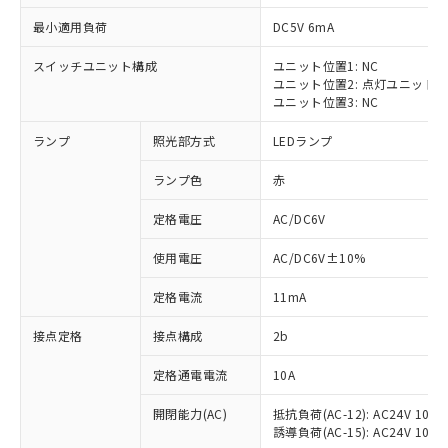
最小適用負荷
DC5V 6mA
スイッチユニット構成
ユニット位置1: NC
ユニット位置2: 点灯ユニット
※1 対応状況
ユニット位置3: NC
ランプ
照光部方式
LEDランプ
対応済み：EU RoHS指令（10物質）の
非含有に対応した製品が提供可能な商品で
ランプ色
赤
す。
対応予定：EU RoHS指令（10物質）の非含
定格電圧
AC/DC6V
ご利用条件
有に対応した製品に切り替える予定のある
商品です。
使用電圧
AC/DC6V±10%
対応予定なし：EU RoHS指令（10物質）の
以下の条件をお読みいただき、同意のうえ
非含有に非対応の商品で、対応品を出す予
定格電流
11mA
ご利用ください。
定はありません。
調査・確認中：EU RoHS指令（10物質）の
接点定格
接点構成
2b
本サービスは、当社制御機器事業取扱
※1 中国RoHS○×表
非含有の対応状況を調査中または確認中の
商品の当社在庫状況および標準価格
定格通電電流
10A
商品です。
(税抜)を提供させていただくもので
「○」：最大均質材料含有率が中国RoHSの
非該当品：ライセンス料など無形物で、有
す。
開閉能力(AC)
抵抗負荷(AC-12): AC24V 10A/A
基準値以下であることを示します。
害物質有無と関係のない商品です。
当社制御機器事業取扱商品の中には、
誘導負荷(AC-15): AC24V 10A/AC
「×」：最大均質材料含有率が中国RoHSの
仕入先様の事情により、非含有部品として