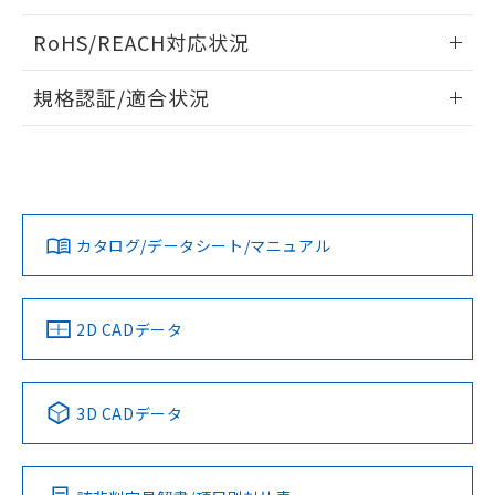
ログイン/会員登録いただくと、CADデータをダウンロー
RoHS/REACH対応状況
ドすることができます。
情報更新：2026/7/29
規格認証/適合状況
ログイン/会員登録
EU RoHS
注意事項・凡例
A22NW-3BB-TOA-P202-OAについての規格認証/適合状況に
ついては、「カスタマーサポートセンタ お客様相談室」また
は貴社担当オムロン営業員または販売店にお問い合わせくだ
対応状況
対応予定月
※1
※2
さい。
ダウンロードデータをご利用いただく前に、以下を必ずお読
みください。
カタログ/データシート/マニュアル
対応済み
ソフトウェアの使用条件
お問い合わせ
中国 RoHS
注意事項・凡例
2D CADデータ
中国 RoHS表
※1 ※2
3D CADデータ
Pb
Hg
Cd
Cr(VI)