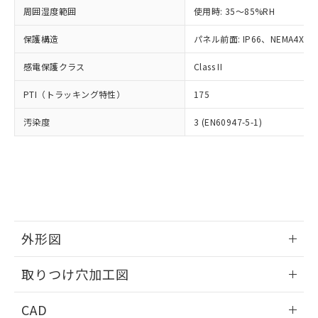
い合わせください。
お客様が当ウェブサイト上で当社にご
周囲湿度範囲
使用時: 35～85%RH
※3 非含有証明書ダウンロード
登録された部品リストについて、当社
保護構造
パネル前面: IP66、NEMA4X, N
および当社の共同利用者が、当社の製
下記の非含有証明書をダウンロードするこ
品・サービスに関するお客様との取
とができます。
感電保護クラス
Class II
合意する
キャンセル
引・商談に必要な範囲で利用すること
をご了承ください。
EU RoHS指令（10物質）の非含有証明書
PTI（トラッキング特性）
175
※当社の共同利用者とは、
"個人情報
51物質の非含有証明書（当社基準）
の共同利用に関して"
の「1.共同利
汚染度
3 (EN60947-5-1)
※本証明書は発行日時点で非含有を証明す
用者の範囲」に記載されている法人を
るもので、過去に遡って非含有を証明する
指します。
ものではありません。
また、RoHS指令のフタル酸エステル類４
物質の対応では、対応完了までの期間は出
荷製品に未対応品が混在することから備考
欄に対応日を記載しておりました。
既に当社にて対応品への在庫切替を完了
外形図
していることから、特段のことがない限
り、2022年1月12日より割愛しておりま
情報更新：2026/05/21
取りつけ穴加工図
す。
情報更新：2026/05/21
CAD