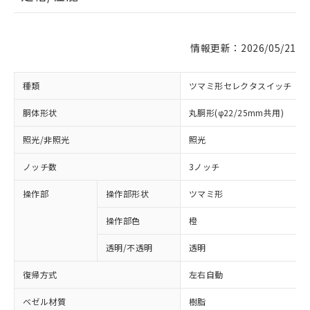
情報更新：2026/05/21
種類
ツマミ形セレクタスイッチ
胴体形状
丸胴形(φ22/25mm共用)
照光/非照光
照光
ノッチ数
3ノッチ
操作部
操作部形状
ツマミ形
操作部色
橙
透明/不透明
透明
復帰方式
左右自動
ベゼル材質
樹脂