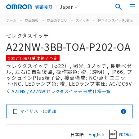
制御機器
Japan
ホーム
>
商品情報
>
商品カテゴリ
>
スイッチ
>
押ボタンスイッチ/表示灯
セレクタスイッチ
A22NW-3BB-TOA-P202-OA
2027年06月受注終了予定
セレクタスイッチ（φ22）, 照光, 3ノッチ, 樹脂ベゼ
ル, 左右に自動復帰, 操作部色: 橙（透明）, IP66, プ
ッシュインPlus端子台, 接点構成: NC/点灯ユニッ
ト/NC, LEDランプ色: 橙, LEDランプ電圧: AC/DC6V
A22NS / A22NW セレクタスイッチ 形式仕様一覧
マイリストに追加
日本語
English
PDF出力