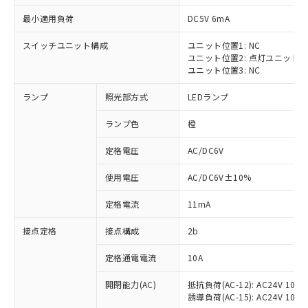
最小適用負荷
DC5V 6mA
スイッチユニット構成
ユニット位置1: NC
ユニット位置2: 点灯ユニット
※1 対応状況
ユニット位置3: NC
ランプ
照光部方式
LEDランプ
対応済み：EU RoHS指令（10物質）の
非含有に対応した製品が提供可能な商品で
ランプ色
橙
す。
対応予定：EU RoHS指令（10物質）の非含
定格電圧
AC/DC6V
ご利用条件
有に対応した製品に切り替える予定のある
商品です。
使用電圧
AC/DC6V±10%
対応予定なし：EU RoHS指令（10物質）の
以下の条件をお読みいただき、同意のうえ
非含有に非対応の商品で、対応品を出す予
定格電流
11mA
ご利用ください。
定はありません。
調査・確認中：EU RoHS指令（10物質）の
接点定格
接点構成
2b
本サービスは、当社制御機器事業取扱
※1 中国RoHS○×表
非含有の対応状況を調査中または確認中の
商品の当社在庫状況および標準価格
定格通電電流
10A
商品です。
(税抜)を提供させていただくもので
「○」：最大均質材料含有率が中国RoHSの
非該当品：ライセンス料など無形物で、有
す。
開閉能力(AC)
抵抗負荷(AC-12): AC24V 10A/A
基準値以下であることを示します。
害物質有無と関係のない商品です。
当社制御機器事業取扱商品の中には、
誘導負荷(AC-15): AC24V 10A/AC
「×」：最大均質材料含有率が中国RoHSの
仕入先様の事情により、非含有部品として