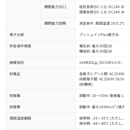
本サービスの対象外となる商品もある
基準値を超えていることを示します。
いたものが、含有品と判明した場合などや
当社は、これら貴社製品のうち、外国
ことをご了承ください。
開閉能力(DC)
抵抗負荷(DC-12): DC24V 8A/DC
「－」：未確認です。当社販売部門へお問
むを得ず変更することがあります。
為替および外国貿易法に定める商品
誘導負荷(DC-13): DC24V 4A/DC
在庫状況および標準価格照会結果は、
い合わせください。
（以下｢規制貨物等」という）を輸出
記載している更新日時点での社内デー
*EU RoHS指令（10物質）：
または国外への提供する場合は、日本
開閉能力説明
測定条件: 周囲温度 20±2℃、
記
タに基づき作成されるものであり、閲
説明
鉛(Pb) 1000ppm以下、 水銀(Hg) 1000ppm以下、 カド
*中国RoHS10物質の基準値 (GB/T26572)：
国政府の輸出許可(または役務取引許
号
覧された時点での実際の在庫および標
ミウム(Cd) 100ppm以下、
Pb(鉛) :1000ppm、 Hg(水銀) : 1000ppm、 Cd(カドミウ
端子仕様
プッシュインPlus端子台
可)を取得するなどの必要な手続きを
六価クロム(Cr(Ⅵ)) 1000ppm以下、ポリ臭化ビフェニル
ム) : 100ppm、
準価格とは異なる場合があることをご
類(PBB) 1000ppm以下、ポリ臭化ジフェニルエーテル類
Cr(Ⅵ)(六価クロム) : 1000ppm、 PBBs(ポリ臭化ビフェ
とります。
了承ください。
(PBDE) 1000ppm以下、フタル酸ビス(2-エチルヘキシ
○
一定数以上の在庫あり
ニル類) : 1000ppm、 PBDEs(ポリ臭化ジフェニルエーテ
許容操作頻度
電気的: 最大30回/分
当社は規制貨物を破棄する場合は、完
ル) (DEHP)(別名：DOP) 1000ppm以下、フタル酸ブチ
正式な納期状況および標準価格はお客
ル類) : 1000ppm、
機械的: 最大30回/分
ルベンジル（BBP） 1000ppm以下、フタル酸ジブチル
全に破砕するなど、違法に輸出されな
DBP(フタル酸ジブチル) : 1000ppm、 DIBP(フタル酸ジ
様のお取引先、またはお客様担当のオ
（DBP） 1000ppm以下、フタル酸ジイソブチル
イソブチル) : 1000ppm、 BBP(フタル酸ブチルベンジ
△
一定数には満たないが在庫あり
いよう必要な手段を講じます。
ムロン制御機器販売店・当社販売員に
(DIBP) 1000ppm以下
ル) : 1000ppm、
絶縁抵抗
100MΩ以上 (DC500Vメガ、
当社は貴社製品を、核兵器、ミサイ
但し、RoHS指令で産業用監視および制御機器に対する
DEHP(フタル酸ビス(2-エチルヘキシル)) : 1000ppm
ご相談ください。
適用除外項目は除く。
ル、化学兵器、生物兵器またはその他
－
在庫なし(最新の在庫状況につ
オムロン制御機器販売店や当社販売拠
耐電圧
各端子とアース間: AC2500V 50/
フタル酸エステル類の４物質については閾値を超える意
武器並びにこれらの製造装置等に一切
いては、お客様のお取引先、ま
図的な使用がないことを確認しています。
同極端子間: AC2500V 50/60
点は「
販売ネットワーク
」をご確認
※2 環境保護使用期限
使用いたしません。
(初期値)
たはお客様担当のオムロン制御
ください。
当社は、貴社製品を第三者に販売する
機器販売店・当社販売員にご確
在庫状況および標準価格結果を当社の
※2 対応予定月
「ｅ」：有害物質（10物質）のすべてが基
耐振動
誤動作: 10～55Hz 複振幅 1.
場合は、上記1、2および3の内容を当
認ください)
事前の承諾なく第三者に漏洩または開
準値以下であることを示します。
該第三者に通知します。また当社は、
示しないようお願いします。
2
耐衝撃
誤動作: 最大1000m/s
(接点開
部品在庫の切り替え状況などにより、予定
「10」：通常の使用状況下において有害物
販売先および販売に係わる関係者が違
マイパーツ機能（部品リスト作成サー
空
受注生産機種、また在庫状況の
月が前後することがあります。
質が外部に漏えいし、環境に深刻な影響を
法に輸出するおそれがある場合は、取
ビス）をご利用いただくには、I-Web
白
情報を公開していない機種
周囲温度範囲
使用時: -25～55℃ (ただし
及ぼさない年数を意味します。
り引きをいたしません。
メンバーズにご登録されている必要が
保存時: -40～80℃ (ただし
「－」：未確認です。当社販売部門へお問
あります。