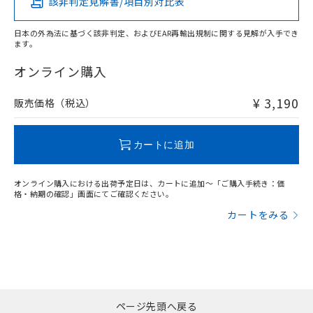
該非判定見解書/項目別対比表
X
O
O
O
日本の外為法に基づく該非判定、およびEAR再輸出規制に関する見解が入手でき
ます。
"対応済み"や非含有の記載がされた商品であっても、流通
在庫等で未対応品が混在する可能性があります。
オンライン購入
非含有品が必要な際は、弊社営業部門もしくは販売店へお
問い合わせください。
¥ 3,190
販売価格（税込）
この製品のRoHS/REACH対応状況ページへ
カートに追加
オンライン購入における出荷予定日は、カートに追加～「ご購入手続き：価
格・納期の確認」画面にてご確認ください。
カートをみる
ページ先頭へ戻る