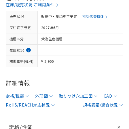
在庫/販売状況 ご利用条件
販売状況
販売中・受注終了予定
推奨代替機種
受注終了予定
2027年6月
機種区分
受注生産機種
在庫状況
標準価格(税別)
¥ 2,900
詳細情報
定格/性能
外形図
取りつけ穴加工図
CAD
RoHS/REACH対応状況
規格認証/適合状況
定格/性能