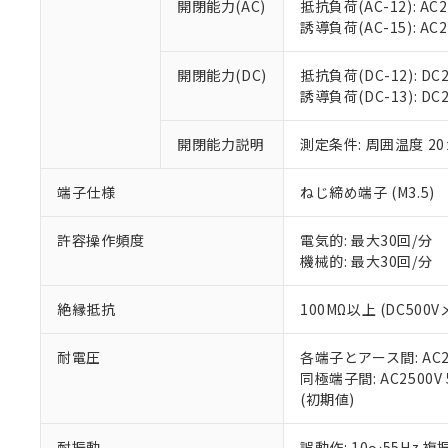
空
受注生産
開閉能力(AC)
抵抗負荷(AC-12): AC24
お客様が当ウ
※3 非含有証明
「－」：未確認で
白
誘導負荷(AC-15): AC24V
が、当社の製
さい。
下記の非含有証明
※当社の共同
開閉能力(DC)
抵抗負荷(DC-12): DC24
いる法人を指
EU RoHS指令（
誘導負荷(DC-13): DC24
51物質の非含有証
※本証明書は発行
開閉能力説明
測定条件: 周囲温度 2
また、RoHS指
混在することから
端子仕様
ねじ締め端子 (M3.5)
既に当社にて対応
り割愛しておりま
許容操作頻度
電気的: 最大30回/分
機械的: 最大30回/分
絶縁抵抗
100MΩ以上 (DC5
耐電圧
各端子とアース間: AC250
同極端子間: AC2500V
(初期値)
耐振動
誤動作: 10～55Hz 複