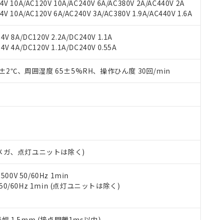
機種、また在庫状況の情報を公開していない機種
V 10A/AC120V 10A/AC240V 6A/AC380V 2A/AC440V 2A
ェブサイト上で当社にご登録された部品リストについて、当社およ
書ダウンロード
す。当社販売部門へお問い合わせください。
 10A/AC120V 6A/AC240V 3A/AC380V 1.9A/AC440V 1.6A
品・サービスに関するお客様との取引・商談に必要な範囲で利用す
合意する
キャンセル
書をダウンロードすることができます。
利用者とは、
"個人情報の共同利用に関して"
の「1.共同利用者の
V 8A/DC120V 2.2A/DC240V 1.1A
します。
10物質）の非含有証明書
V 4A/DC120V 1.1A/DC240V 0.55A
明書（当社基準）
日時点で非含有を証明するもので、過去に遡って非含有を証明するも
0±2℃、周囲湿度 65±5%RH、操作ひん度 30回/min
令のフタル酸エステル類４物質の対応では、対応完了までの期間は出
備考欄に対応日を記載しておりました。
品への在庫切替を完了していることから、特段のことがない限り、20
す。
00Vメガ、点灯ユニットは除く)
0V 50/60Hz 1min
 50/60Hz 1min (点灯ユニットは除く)
振幅 1.5mm (接点開離1ms以内)