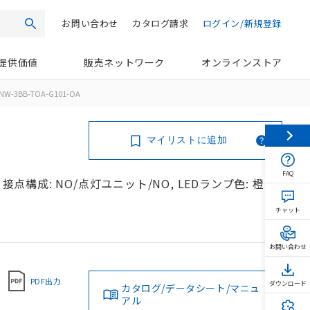
お問い合わせ
カタログ請求
ログイン/新規登録
検索
提供価値
販売ネットワーク
オンラインストア
NW-3BB-TOA-G101-OA
マイリストに追加
FAQ
接点構成: NO/点灯ユニット/NO, LEDランプ色: 橙,
チャット
お問い合わせ
PDF出力
ダウンロード
カタログ/データシート/マニュ
アル