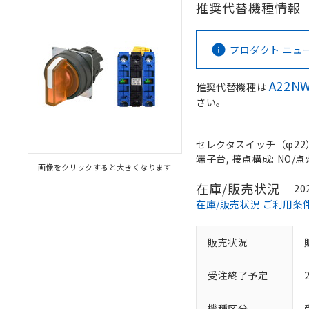
推奨代替機種情報
プロダクト ニュース 
A22NW
推奨代替機種は
さい。
セレクタスイッチ（φ22）,
端子台, 接点構成: NO/点
画像をクリックすると大きくなります
在庫/販売状況
20
在庫/販売状況 ご利用条
販売状況
受注終了予定
機種区分