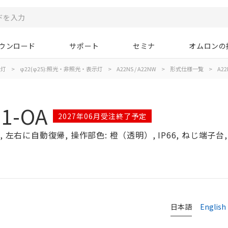
ウンロード
サポート
セミナ
オムロンの
示灯
>
φ22(φ25):照光・非照光・表示灯
>
A22NS / A22NW
>
形式仕様一覧
>
A22
1-OA
2027年06月受注終了予定
左右に自動復帰, 操作部色: 橙（透明）, IP66, ねじ端子台, 
日本語
English