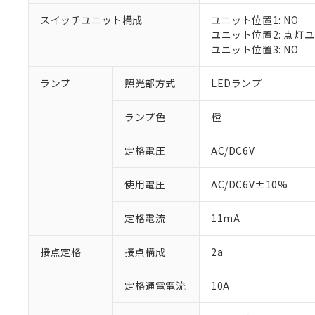
対応済み：EU
スイッチユニット構成
ユニット位置1: NO
対応予定：EU R
ユニット位置2: 点灯
対応予定なし：EU
ユニット位置3: NO
調査・確認中：EU
ご利用条件
非該当品：ライセ
※1 中国RoHS
ランプ
照光部方式
LEDランプ
仕入先様の事情に
があります。
以下の条件をお読
「○」：最大均質
ランプ色
橙
「×」：最大均質
本サービスは
当社は、これ
*EU RoHS指令（10物
「－」：未確認で
鉛(Pb) 1000ppm以下、
くものです。
う）を輸出ま
定格電圧
AC/DC6V
記
説明
六価クロム(Cr(Ⅵ)) 1
当社制御機器
などの必要な
フタル酸ビス(2-エチルヘ
号
*中国RoHS10物質の基準値 
ル（DBP） 1000ppm
在庫状況およ
当社は規制貨
Pb(鉛) :1000ppm、 Hg
但し、RoHS指令で産
使用電圧
AC/DC6V±10%
のであり、閲
ます。
Cr(Ⅵ)(六価クロム) : 
フタル酸エステル類の４
○
一定数以
DBP(フタル酸ジブチル) :
い。
当社は貴社製
DEHP(フタル酸ビス(2-エ
正式な納期状
定格電流
11mA
置等に一切使
当社販売員に
※2 対応予定月
△
一定数に
当社は、貴社
オムロン制御
また当社は、
※2 環境保護使
接点定格
接点構成
2a
在庫状況およ
部品在庫の切り替
たしません。
－
在庫なし
す。
「ｅ」：有害物質
機器販売
定格通電電流
10A
マイパーツ機
「10」：通常の
ている必要が
味します。