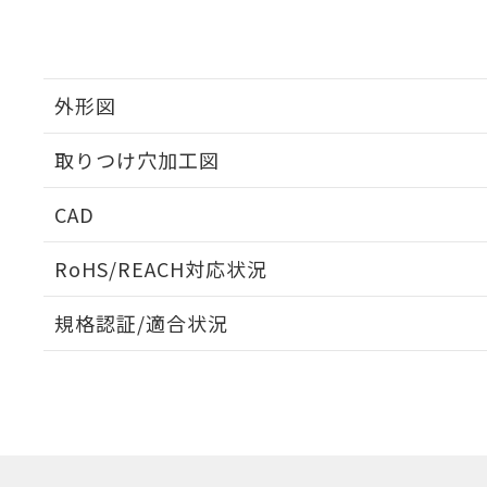
外形図
取りつけ穴加工図
CAD
ログイン/会員登録いただくと、CADデータをダウンロ
RoHS/REACH対応状況
規格認証/適合状況
EU RoHS
注意事項・凡例
UL認証
CSA認証
CEマーキング
ダウンロードデータをご利用いただく前に、以下を必ずお読
Yes
Yes
Yes
対応状況
対応予定月
※1
※2
ソフトウェアの使用条件
対応済み