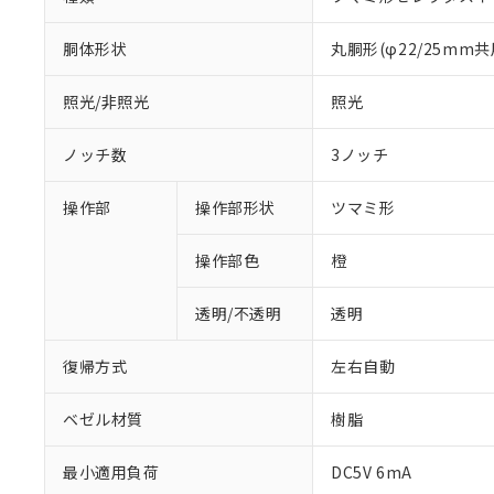
胴体形状
丸胴形(φ22/25mm共
照光/非照光
照光
ノッチ数
3ノッチ
操作部
操作部形状
ツマミ形
操作部色
橙
透明/不透明
透明
復帰方式
左右自動
ベゼル材質
樹脂
※1 対応状況
最小適用負荷
DC5V 6mA