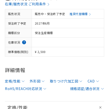
在庫/販売状況 ご利用条件
販売状況
販売中・受注終了予定
推奨代替機種
受注終了予定
2027年6月
機種区分
受注生産機種
在庫状況
標準価格(税別)
¥ 2,500
詳細情報
定格/性能
外形図
取りつけ穴加工図
CAD
RoHS/REACH対応状況
規格認証/適合状況
定格/性能