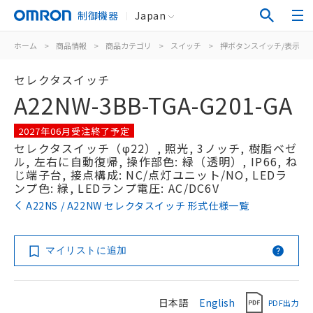
制御機器
Japan
ホーム
>
商品情報
>
商品カテゴリ
>
スイッチ
>
押ボタンスイッチ/表示灯
セレクタスイッチ
A22NW-3BB-TGA-G201-GA
2027年06月受注終了予定
セレクタスイッチ（φ22）, 照光, 3ノッチ, 樹脂ベゼ
ル, 左右に自動復帰, 操作部色: 緑（透明）, IP66, ね
じ端子台, 接点構成: NC/点灯ユニット/NO, LEDラ
ンプ色: 緑, LEDランプ電圧: AC/DC6V
A22NS / A22NW セレクタスイッチ 形式仕様一覧
マイリストに追加
日本語
English
PDF出力