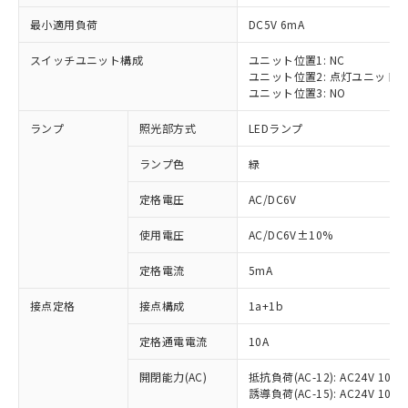
最小適用負荷
DC5V 6mA
スイッチユニット構成
ユニット位置1: NC
ユニット位置2: 点灯ユニット
ユニット位置3: NO
ランプ
照光部方式
LEDランプ
ランプ色
緑
※1 対応状況
定格電圧
AC/DC6V
対応済み：EU RoHS指令（10物質）の
使用電圧
AC/DC6V±10%
非含有に対応した製品が提供可能な商品で
す。
定格電流
5mA
対応予定：EU RoHS指令（10物質）の非含
ご利用条件
有に対応した製品に切り替える予定のある
接点定格
接点構成
1a+1b
商品です。
対応予定なし：EU RoHS指令（10物質）の
定格通電電流
10A
以下の条件をお読みいただき、同意のうえ
非含有に非対応の商品で、対応品を出す予
ご利用ください。
定はありません。
開閉能力(AC)
抵抗負荷(AC-12): AC24V 10A/A
誘導負荷(AC-15): AC24V 10A/AC
調査・確認中：EU RoHS指令（10物質）の
本サービスは、当社制御機器事業取扱