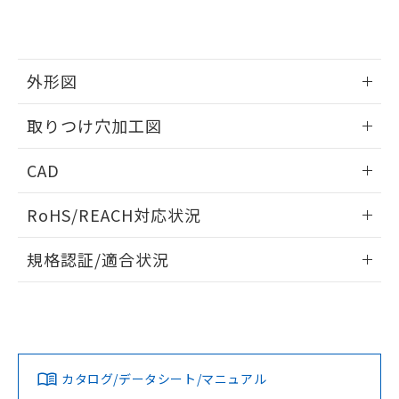
り、2022年1月12日より割愛しておりま
す。
外形図
情報更新：2026/05/21
取りつけ穴加工図
情報更新：2026/05/21
CAD
ログイン/会員登録いただくと、CADデータをダウンロー
RoHS/REACH対応状況
ドすることができます。
情報更新：2026/7/29
規格認証/適合状況
ログイン/会員登録
EU RoHS
注意事項・凡例
UL認証
CSA認証
CEマーキング
Yes
Yes
Yes
対応状況
対応予定月
※1
※2
ダウンロードデータをご利用いただく前に、以下を必ずお読
みください。
カタログ/データシート/マニュアル
対応済み
ソフトウェアの使用条件