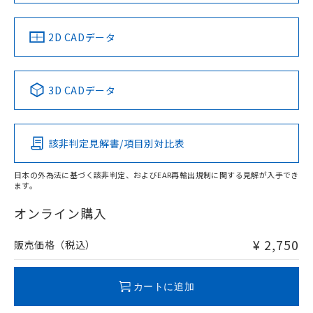
LR型式承認
DNV型式承認
BV型式承認
KR型式承
（イギリス
（ノルウェー
（フランス
（韓国
船舶規格）
船舶規格）
船舶規格）
船舶規格
中国 RoHS
注意事項・凡例
2D CADデータ
No
No
No
No
中国 RoHS表
※1 ※2
3D CADデータ
この製品の規格認証/適合状況ページへ
Pb
Hg
Cd
Cr(VI)
その他の認証はこちらのページからご検索ください
該非判定見解書/項目別対比表
X
O
O
O
日本の外為法に基づく該非判定、およびEAR再輸出規制に関する見解が入手でき
ます。
"対応済み"や非含有の記載がされた商品であっても、流通
在庫等で未対応品が混在する可能性があります。
オンライン購入
非含有品が必要な際は、弊社営業部門もしくは販売店へお
問い合わせください。
¥ 2,750
販売価格（税込）
この製品のRoHS/REACH対応状況ページへ
カートに追加