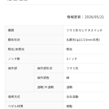
情報更新：2026/05/21
種類
ツマミ形セレクタスイッチ
胴体形状
丸胴形(φ22/25mm共用)
照光/非照光
照光
ノッチ数
3ノッチ
操作部
操作部形状
ツマミ形
操作部色
緑
透明/不透明
透明
復帰方式
左右自動
ベゼル材質
樹脂