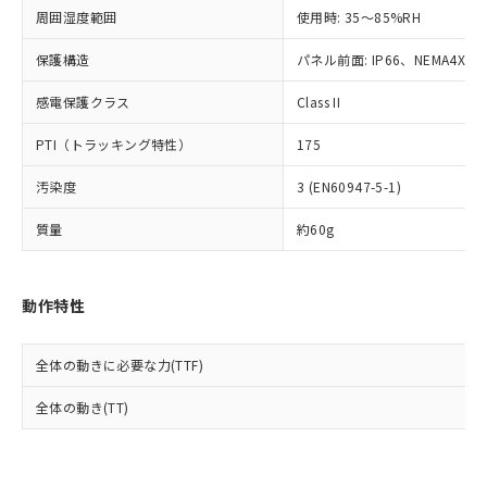
準値以下であることを示します。
該第三者に通知します。また当社は、
示しないようお願いします。
周囲湿度範囲
使用時: 35～85%RH
部品在庫の切り替え状況などにより、予定
「10」：通常の使用状況下において有害物
販売先および販売に係わる関係者が違
マイパーツ機能（部品リスト作成サー
空
受注生産機種、また在庫状況の
月が前後することがあります。
質が外部に漏えいし、環境に深刻な影響を
法に輸出するおそれがある場合は、取
ビス）をご利用いただくには、I-Web
保護構造
パネル前面: IP66、NEMA4X, N
白
情報を公開していない機種
及ぼさない年数を意味します。
り引きをいたしません。
メンバーズにご登録されている必要が
「－」：未確認です。当社販売部門へお問
感電保護クラス
Class II
あります。
い合わせください。
お客様が当ウェブサイト上で当社にご
※3 非含有証明書ダウンロード
PTI（トラッキング特性）
175
登録された部品リストについて、当社
および当社の共同利用者が、当社の製
下記の非含有証明書をダウンロードするこ
汚染度
3 (EN60947-5-1)
品・サービスに関するお客様との取
とができます。
合意する
キャンセル
引・商談に必要な範囲で利用すること
質量
約60g
をご了承ください。
EU RoHS指令（10物質）の非含有証明書
※当社の共同利用者とは、
"個人情報
51物質の非含有証明書（当社基準）
の共同利用に関して"
の「1.共同利
※本証明書は発行日時点で非含有を証明す
動作特性
用者の範囲」に記載されている法人を
るもので、過去に遡って非含有を証明する
指します。
ものではありません。
全体の動きに必要な力(TTF)
また、RoHS指令のフタル酸エステル類４
物質の対応では、対応完了までの期間は出
全体の動き(TT)
荷製品に未対応品が混在することから備考
欄に対応日を記載しておりました。
既に当社にて対応品への在庫切替を完了
していることから、特段のことがない限