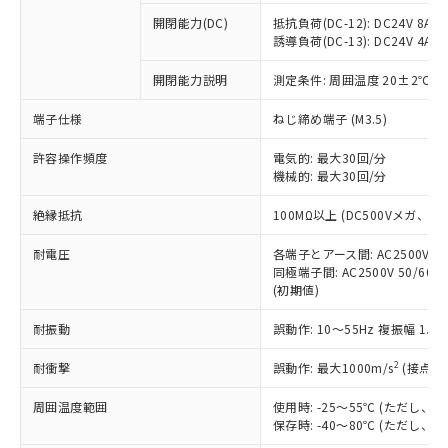
※1 中国RoHS○×表
非含有の対応状況を調査中または確認中の
商品の当社在庫状況および標準価格
開閉能力(DC)
抵抗負荷(DC-12): DC24V 8A/DC
商品です。
(税抜)を提供させていただくもので
誘導負荷(DC-13): DC24V 4A/DC
「○」：最大均質材料含有率が中国RoHSの
非該当品：ライセンス料など無形物で、有
す。
基準値以下であることを示します。
害物質有無と関係のない商品です。
開閉能力説明
測定条件: 周囲温度 20±2℃、
当社制御機器事業取扱商品の中には、
「×」：最大均質材料含有率が中国RoHSの
仕入先様の事情により、非含有部品として
本サービスの対象外となる商品もある
基準値を超えていることを示します。
いたものが、含有品と判明した場合などや
当社は、これら貴社製品のうち、外国
端子仕様
ねじ締め端子 (M3.5)
ことをご了承ください。
「－」：未確認です。当社販売部門へお問
むを得ず変更することがあります。
為替および外国貿易法に定める商品
在庫状況および標準価格照会結果は、
い合わせください。
許容操作頻度
電気的: 最大30回/分
（以下｢規制貨物等」という）を輸出
記載している更新日時点での社内デー
機械的: 最大30回/分
*EU RoHS指令（10物質）：
または国外への提供する場合は、日本
記
タに基づき作成されるものであり、閲
説明
鉛(Pb) 1000ppm以下、 水銀(Hg) 1000ppm以下、 カド
*中国RoHS10物質の基準値 (GB/T26572)：
国政府の輸出許可(または役務取引許
号
覧された時点での実際の在庫および標
ミウム(Cd) 100ppm以下、
Pb(鉛) :1000ppm、 Hg(水銀) : 1000ppm、 Cd(カドミウ
絶縁抵抗
100MΩ以上 (DC500Vメガ、
可)を取得するなどの必要な手続きを
六価クロム(Cr(Ⅵ)) 1000ppm以下、ポリ臭化ビフェニル
ム) : 100ppm、
準価格とは異なる場合があることをご
類(PBB) 1000ppm以下、ポリ臭化ジフェニルエーテル類
Cr(Ⅵ)(六価クロム) : 1000ppm、 PBBs(ポリ臭化ビフェ
とります。
了承ください。
(PBDE) 1000ppm以下、フタル酸ビス(2-エチルヘキシ
耐電圧
各端子とアース間: AC2500V 50/
○
一定数以上の在庫あり
ニル類) : 1000ppm、 PBDEs(ポリ臭化ジフェニルエーテ
当社は規制貨物を破棄する場合は、完
ル) (DEHP)(別名：DOP) 1000ppm以下、フタル酸ブチ
正式な納期状況および標準価格はお客
ル類) : 1000ppm、
同極端子間: AC2500V 50/60
ルベンジル（BBP） 1000ppm以下、フタル酸ジブチル
全に破砕するなど、違法に輸出されな
DBP(フタル酸ジブチル) : 1000ppm、 DIBP(フタル酸ジ
(初期値)
様のお取引先、またはお客様担当のオ
（DBP） 1000ppm以下、フタル酸ジイソブチル
イソブチル) : 1000ppm、 BBP(フタル酸ブチルベンジ
△
一定数には満たないが在庫あり
いよう必要な手段を講じます。
ムロン制御機器販売店・当社販売員に
(DIBP) 1000ppm以下
ル) : 1000ppm、
当社は貴社製品を、核兵器、ミサイ
但し、RoHS指令で産業用監視および制御機器に対する
耐振動
誤動作: 10～55Hz 複振幅 1.
DEHP(フタル酸ビス(2-エチルヘキシル)) : 1000ppm
ご相談ください。
適用除外項目は除く。
ル、化学兵器、生物兵器またはその他
－
在庫なし(最新の在庫状況につ
オムロン制御機器販売店や当社販売拠
フタル酸エステル類の４物質については閾値を超える意
2
耐衝撃
誤動作: 最大1000m/s
(接点開
武器並びにこれらの製造装置等に一切
いては、お客様のお取引先、ま
図的な使用がないことを確認しています。
点は「
販売ネットワーク
」をご確認
※2 環境保護使用期限
使用いたしません。
たはお客様担当のオムロン制御
ください。
周囲温度範囲
使用時: -25～55℃ (ただし
当社は、貴社製品を第三者に販売する
機器販売店・当社販売員にご確
在庫状況および標準価格結果を当社の
保存時: -40～80℃ (ただし
※2 対応予定月
「ｅ」：有害物質（10物質）のすべてが基
場合は、上記1、2および3の内容を当
認ください)
事前の承諾なく第三者に漏洩または開