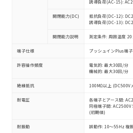
※3 非含有証明
「－」：未確認で
誘導負荷(AC-15): AC24V
白
が、当社の製
さい。
下記の非含有証明
開閉能力(DC)
抵抗負荷(DC-12): DC24
※当社の共同
誘導負荷(DC-13): DC24
いる法人を指
EU RoHS指令（
51物質の非含有証
開閉能力説明
測定条件: 周囲温度 2
※本証明書は発行
また、RoHS指
混在することから
端子仕様
プッシュインPlus端
既に当社にて対応
り割愛しておりま
許容操作頻度
電気的: 最大30回/分
機械的: 最大30回/分
絶縁抵抗
100MΩ以上 (DC5
耐電圧
各端子とアース間: AC250
同極端子間: AC2500V
(初期値)
耐振動
誤動作: 10～55Hz 複