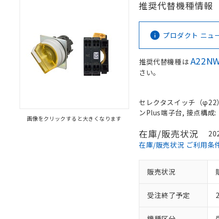
推奨代替機種情報
プロダクト ニュース 
A22NW
推奨代替機種は
さい。
セレクタスイッチ（φ22）,
ンPlus端子台, 接点構成: 
画像をクリックすると大きくなります
在庫/販売状況
20
在庫/販売状況 ご利用条
販売状況
受注終了予定
機種区分