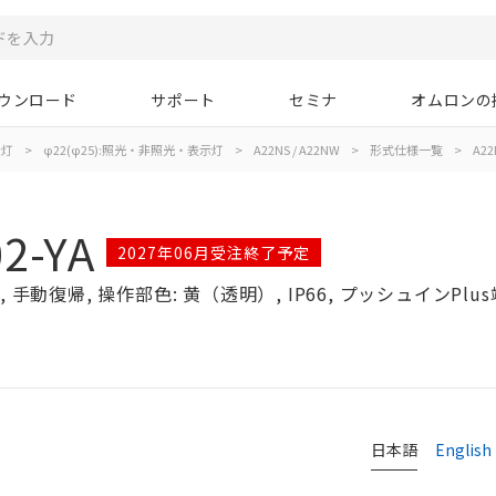
ウンロード
サポート
セミナ
オムロンの
示灯
>
φ22(φ25):照光・非照光・表示灯
>
A22NS / A22NW
>
形式仕様一覧
>
A22
2-YA
2027年06月受注終了予定
手動復帰, 操作部色: 黄（透明）, IP66, プッシュインPlus
日本語
English