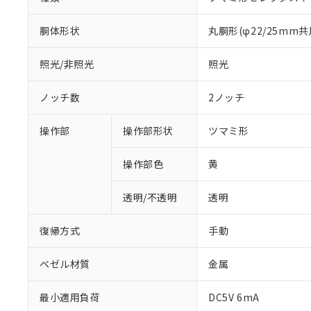
胴体形状
丸胴形(φ22/25mm共
照光/非照光
照光
ノッチ数
2ノッチ
操作部
操作部形状
ツマミ形
操作部色
黄
透明/不透明
透明
復帰方式
手動
ベゼル材質
金属
※1 対応状況
最小適用負荷
DC5V 6mA