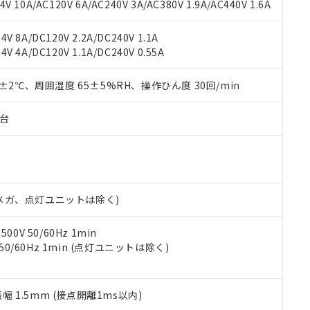
書ダウンロード
す。当社販売部門へお問い合わせください。
 10A/AC120V 6A/AC240V 3A/AC380V 1.9A/AC440V 1.6A
品・サービスに関するお客様との取引・商談に必要な範囲で利用す
合意する
キャンセル
書をダウンロードすることができます。
V 8A/DC120V 2.2A/DC240V 1.1A
利用者とは、
"個人情報の共同利用に関して"
の「1.共同利用者の
V 4A/DC120V 1.1A/DC240V 0.55A
します。
10物質）の非含有証明書
明書（当社基準）
0±2℃、周囲湿度 65±5%RH、操作ひん度 30回/min
日時点で非含有を証明するもので、過去に遡って非含有を証明するも
令のフタル酸エステル類４物質の対応では、対応完了までの期間は出
備考欄に対応日を記載しておりました。
子台
品への在庫切替を完了していることから、特段のことがない限り、20
す。
00Vメガ、点灯ユニットは除く)
0V 50/60Hz 1min
 50/60Hz 1min (点灯ユニットは除く)
振幅 1.5mm (接点開離1ms以内)