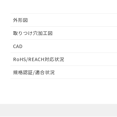
外形図
取りつけ穴加工図
CAD
ログイン/会員登録いただくと、CADデータをダウンロ
RoHS/REACH対応状況
規格認証/適合状況
EU RoHS
注意事項・凡例
A22NW-2MM-TYA-P002-YAについての規格認証/適
業員または販売店にお問い合わせください。
ダウンロードデータをご利用いただく前に、以下を必ずお読
対応状況
対応予定月
※1
※2
ソフトウェアの使用条件
対応済み