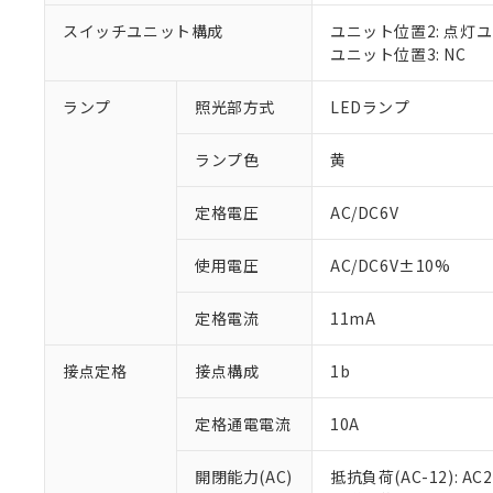
対応済み：EU
対応予定：EU R
スイッチユニット構成
ユニット位置2: 点灯
対応予定なし：EU
ユニット位置3: NC
調査・確認中：EU
ご利用条件
非該当品：ライセ
ランプ
照光部方式
LEDランプ
※1 中国RoHS
仕入先様の事情に
があります。
以下の条件をお読
「○」：最大均質
ランプ色
黄
「×」：最大均質
本サービスは
当社は、これ
*EU RoHS指令（10物
「－」：未確認で
鉛(Pb) 1000ppm以下、
定格電圧
AC/DC6V
くものです。
う）を輸出ま
記
説明
六価クロム(Cr(Ⅵ)) 1
当社制御機器
などの必要な
フタル酸ビス(2-エチルヘ
号
*中国RoHS10物質の基準値 
ル（DBP） 1000ppm
在庫状況およ
当社は規制貨
使用電圧
AC/DC6V±10%
Pb(鉛) :1000ppm、 Hg
但し、RoHS指令で産
のであり、閲
ます。
Cr(Ⅵ)(六価クロム) : 
フタル酸エステル類の４
○
一定数以
DBP(フタル酸ジブチル) :
い。
当社は貴社製
定格電流
11mA
DEHP(フタル酸ビス(2-エ
正式な納期状
置等に一切使
当社販売員に
※2 対応予定月
△
一定数に
当社は、貴社
接点定格
接点構成
1b
オムロン制御
また当社は、
※2 環境保護使
在庫状況およ
部品在庫の切り替
たしません。
－
在庫なし
す。
定格通電電流
10A
「ｅ」：有害物質
機器販売
マイパーツ機
「10」：通常の
ている必要が
味します。
開閉能力(AC)
抵抗負荷(AC-12): AC24
空
受注生産
お客様が当ウ