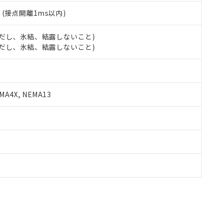
2
(接点開離1ms以内)
 (ただし、氷結、結露しないこと)
 (ただし、氷結、結露しないこと)
A4X, NEMA13