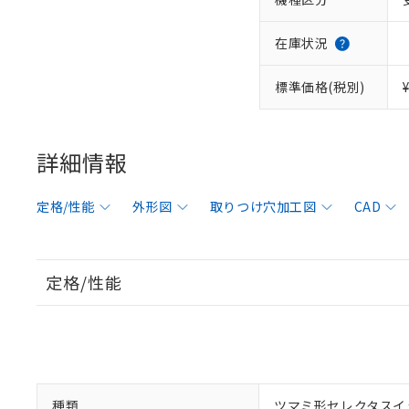
在庫状況
標準価格(税別)
詳細情報
定格/性能
外形図
取りつけ穴加工図
CAD
定格/性能
種類
ツマミ形セレクタスイ