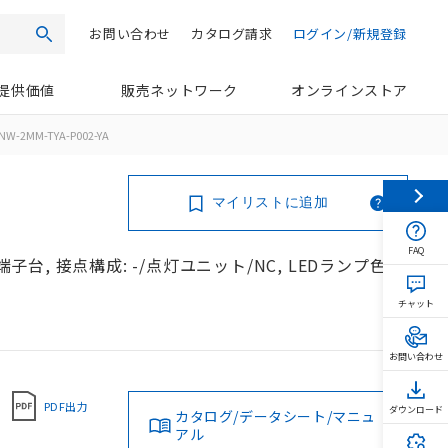
お問い合わせ
カタログ請求
ログイン/新規登録
検索
提供価値
販売ネットワーク
オンラインストア
NW-2MM-TYA-P002-YA
マイリストに追加
FAQ
端子台, 接点構成: -/点灯ユニット/NC, LEDランプ色:
チャット
お問い合わせ
PDF出力
ダウンロード
カタログ/データシート/マニュ
アル