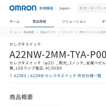
制御機器
Japan
ホーム
商品情報
ソリューション
ダ
ホーム
>
商品情報
>
商品カテゴリ
>
スイッチ
>
押ボタンスイッチ/表
セレクタスイッチ
A22NW-2MM-TYA-P00
セレクタスイッチ（φ22）, 照光, 2ノッチ, 金属ベゼル, 
黄, LEDランプ電圧: AC/DC6V
A22NS / A22NW セレクタスイッチ 形式仕様一覧
商品概要