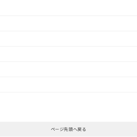
情報更新：2
情報更新：2
ードすることができます。
情報更新：
ログイン/会員登録
合状況については、「カスタマーサポートセンタ お客様相談室」または貴社
みください。
非含有証明書
※3
ページ先頭へ戻る
ダウンロードはこちら