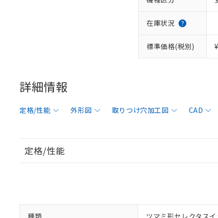
在庫状況
標準価格(税別)
詳細情報
定格/性能
外形図
取りつけ穴加工図
CAD
定格/性能
種類
ツマミ形セレクタスイ