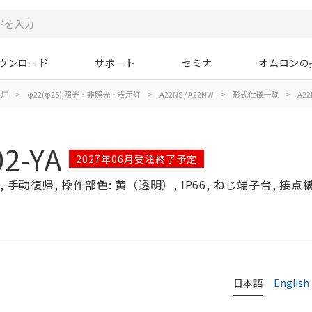
ウンロード
サポート
セミナ
オムロンの
示灯
>
φ22(φ25):照光・非照光・表示灯
>
A22NS / A22NW
>
形式仕様一覧
>
A22
2-YA
2027年06月受注終了予定
手動復帰, 操作部色: 黄（透明）, IP66, ねじ端子台, 接点構成
日本語
English