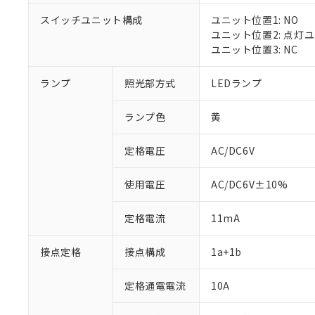
スイッチユニット構成
ユニット位置1: NO
ユニット位置2: 点灯
ユニット位置3: NC
※1 対応状況
ランプ
照光部方式
LEDランプ
対応済み：EU
ランプ色
黄
対応予定：EU R
対応予定なし：EU
定格電圧
AC/DC6V
調査・確認中：EU
ご利用条件
非該当品：ライセ
※1 中国RoHS
仕入先様の事情に
使用電圧
AC/DC6V±10%
があります。
以下の条件をお読
「○」：最大均質
定格電流
11mA
「×」：最大均質
本サービスは
当社は、これ
*EU RoHS指令（10物
「－」：未確認で
鉛(Pb) 1000ppm以下、
くものです。
う）を輸出ま
記
説明
六価クロム(Cr(Ⅵ)) 1
接点定格
接点構成
1a+1b
当社制御機器
などの必要な
フタル酸ビス(2-エチルヘ
号
*中国RoHS10物質の基準値 
ル（DBP） 1000ppm
在庫状況およ
当社は規制貨
Pb(鉛) :1000ppm、 Hg
但し、RoHS指令で産
のであり、閲
定格通電電流
10A
ます。
Cr(Ⅵ)(六価クロム) : 
フタル酸エステル類の４
○
一定数以
DBP(フタル酸ジブチル) :
い。
当社は貴社製
DEHP(フタル酸ビス(2-エ
正式な納期状