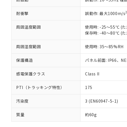
耐衝撃
誤動作: 最大1000m/s
周囲温度範囲
使用時: -25～55℃
保存時: -40～80℃
周囲湿度範囲
使用時: 35～85%RH
保護構造
パネル前面: IP66、NEM
感電保護クラス
Class II
PTI（トラッキング特性）
175
汚染度
3 (EN60947-5-1)
質量
約60g