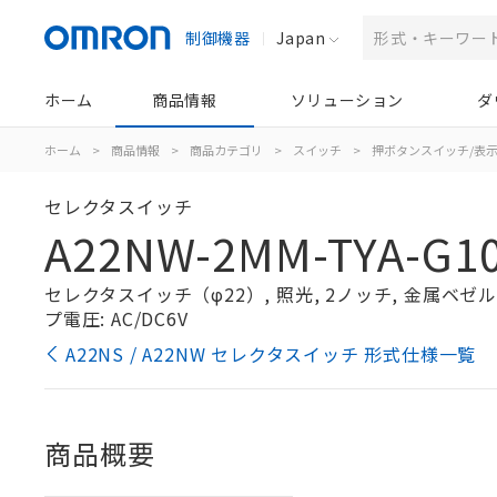
制御機器
Japan
ホーム
商品情報
ソリューション
ダ
ホーム
>
商品情報
>
商品カテゴリ
>
スイッチ
>
押ボタンスイッチ/表
セレクタスイッチ
A22NW-2MM-TYA-G10
セレクタスイッチ（φ22）, 照光, 2ノッチ, 金属ベゼル, 
プ電圧: AC/DC6V
A22NS / A22NW セレクタスイッチ 形式仕様一覧
商品概要