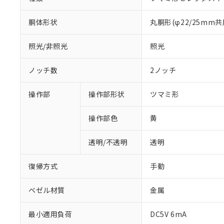
胴体形状
丸胴形(φ22/25mm共
照光/非照光
照光
ノッチ数
2ノッチ
操作部
操作部形状
ツマミ形
操作部色
黄
透明/不透明
透明
復帰方式
手動
ベゼル材質
金属
最小適用負荷
DC5V 6mA