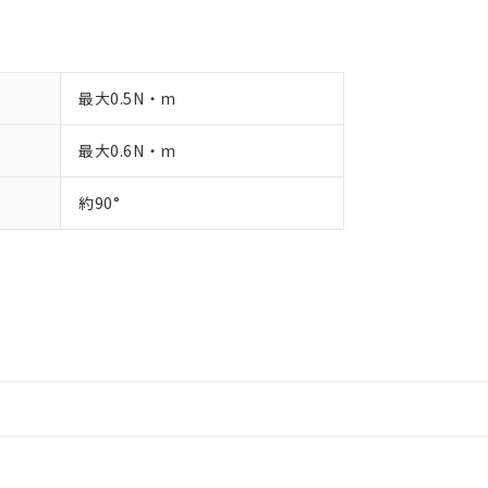
最大0.5N・m
最大0.6N・m
約90°
情報更新：2