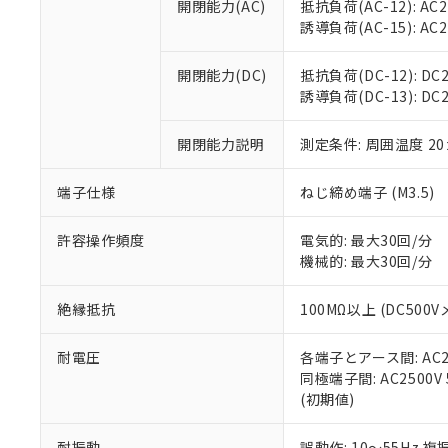
置等に一切使
開閉能力(AC)
抵抗負荷(AC-12): AC24
当社販売員に
※2 対応予定月
△
一定数に
当社は、貴社
誘導負荷(AC-15): AC24V
オムロン制御
また当社は、
※2 環境保護使
在庫状況およ
部品在庫の切り替
たしません。
－
在庫なし
開閉能力(DC)
抵抗負荷(DC-12): DC24
す。
「ｅ」：有害物質
機器販売
誘導負荷(DC-13): DC24
マイパーツ機
「10」：通常の
ている必要が
味します。
空
受注生産
開閉能力説明
測定条件: 周囲温度 2
お客様が当ウ
※3 非含有証明
「－」：未確認で
白
が、当社の製
さい。
下記の非含有証明
端子仕様
ねじ締め端子 (M3.5)
※当社の共同
いる法人を指
EU RoHS指令（
許容操作頻度
電気的: 最大30回/分
51物質の非含有証
機械的: 最大30回/分
※本証明書は発行
また、RoHS指
絶縁抵抗
100MΩ以上 (DC5
混在することから
既に当社にて対応
耐電圧
各端子とアース間: AC250
り割愛しておりま
同極端子間: AC2500V
(初期値)
耐振動
誤動作: 10～55Hz 複