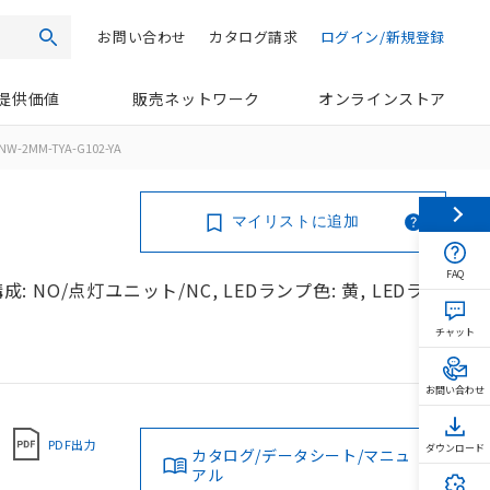
お問い合わせ
カタログ請求
ログイン/新規登録
検索
提供価値
販売ネットワーク
オンラインストア
NW-2MM-TYA-G102-YA
マイリストに追加
FAQ
: NO/点灯ユニット/NC, LEDランプ色: 黄, LEDラン
チャット
お問い合わせ
PDF出力
ダウンロード
カタログ/データシート/マニュ
アル