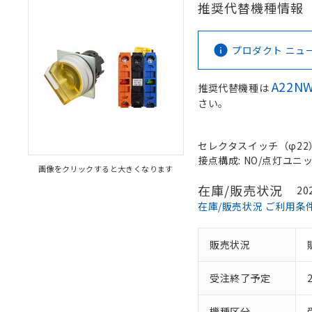
推奨代替機種情報
プロダクト ニュース 
A22NW
推奨代替機種は
さい。
セレクタスイッチ（φ22）,
接点構成: NO/点灯ユニット
画像をクリックすると大きくなります
在庫/販売状況
20
在庫/販売状況 ご利用条
販売状況
受注終了予定
機種区分