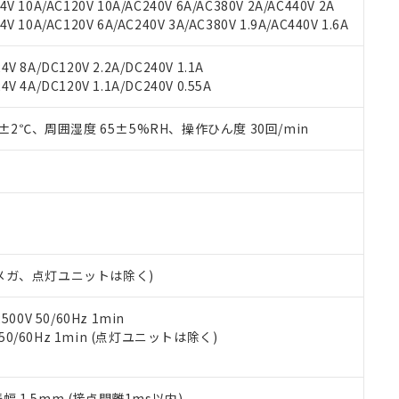
用いたしません。
V 10A/AC120V 10A/AC240V 6A/AC380V 2A/AC440V 2A
ご相談ください。
は満たないが在庫あり
製品を第三者に販売する場合は、上記1、2および3の内容を当該第
 10A/AC120V 6A/AC240V 3A/AC380V 1.9A/AC440V 1.6A
機器販売店や当社販売拠点は「
販売ネットワーク
」をご確認くだ
販売先および販売に係わる関係者が違法に輸出するおそれがある場
用期限
び標準価格結果を当社の事前の承諾なく第三者に漏洩または開示し
え状況などにより、予定月が前後することがあります。
(最新の在庫状況については、お客様のお取引先、またはお客様担当
V 8A/DC120V 2.2A/DC240V 1.1A
（10物質）のすべてが基準値以下であることを示します。
店・当社販売員にご確認ください)
V 4A/DC120V 1.1A/DC240V 0.55A
能（部品リスト作成サービス）をご利用いただくには、I-Webメン
使用状況下において有害物質が外部に漏えいし、環境に深刻な影響を
あります。
機種、また在庫状況の情報を公開していない機種
0±2℃、周囲湿度 65±5%RH、操作ひん度 30回/min
ェブサイト上で当社にご登録された部品リストについて、当社およ
書ダウンロード
す。当社販売部門へお問い合わせください。
品・サービスに関するお客様との取引・商談に必要な範囲で利用す
合意する
キャンセル
書をダウンロードすることができます。
利用者とは、
"個人情報の共同利用に関して"
の「1.共同利用者の
します。
10物質）の非含有証明書
明書（当社基準）
日時点で非含有を証明するもので、過去に遡って非含有を証明するも
令のフタル酸エステル類４物質の対応では、対応完了までの期間は出
00Vメガ、点灯ユニットは除く)
備考欄に対応日を記載しておりました。
品への在庫切替を完了していることから、特段のことがない限り、20
0V 50/60Hz 1min
す。
 50/60Hz 1min (点灯ユニットは除く)
振幅 1.5mm (接点開離1ms以内)