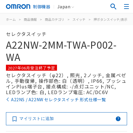
制御機器
Japan
ホーム
>
商品情報
>
商品カテゴリ
>
スイッチ
>
押ボタンスイッチ/表示灯
セレクタスイッチ
A22NW-2MM-TWA-P002-
WA
2027年06月受注終了予定
セレクタスイッチ（φ22）, 照光, 2ノッチ, 金属ベゼ
ル, 手動復帰, 操作部色: 白（透明）, IP66, プッシュ
インPlus端子台, 接点構成: -/点灯ユニット/NC,
LEDランプ色: 白, LEDランプ電圧: AC/DC6V
A22NS / A22NW セレクタスイッチ 形式仕様一覧
マイリストに追加