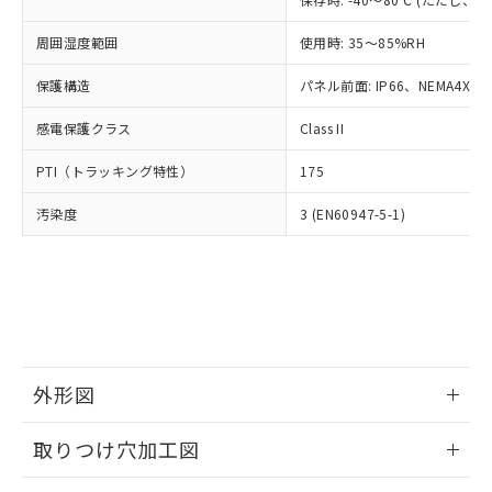
あります。
い合わせください。
お客様が当ウェブサイト上で当社にご
※3 非含有証明書ダウンロード
周囲湿度範囲
使用時: 35～85%RH
登録された部品リストについて、当社
および当社の共同利用者が、当社の製
保護構造
パネル前面: IP66、NEMA4X, N
下記の非含有証明書をダウンロードするこ
品・サービスに関するお客様との取
とができます。
合意する
キャンセル
引・商談に必要な範囲で利用すること
感電保護クラス
Class II
をご了承ください。
EU RoHS指令（10物質）の非含有証明書
※当社の共同利用者とは、
"個人情報
PTI（トラッキング特性）
175
51物質の非含有証明書（当社基準）
の共同利用に関して"
の「1.共同利
※本証明書は発行日時点で非含有を証明す
用者の範囲」に記載されている法人を
汚染度
3 (EN60947-5-1)
るもので、過去に遡って非含有を証明する
指します。
ものではありません。
また、RoHS指令のフタル酸エステル類４
物質の対応では、対応完了までの期間は出
荷製品に未対応品が混在することから備考
欄に対応日を記載しておりました。
既に当社にて対応品への在庫切替を完了
していることから、特段のことがない限
外形図
り、2022年1月12日より割愛しておりま
情報更新：2026/05/21
す。
取りつけ穴加工図
情報更新：2026/05/21