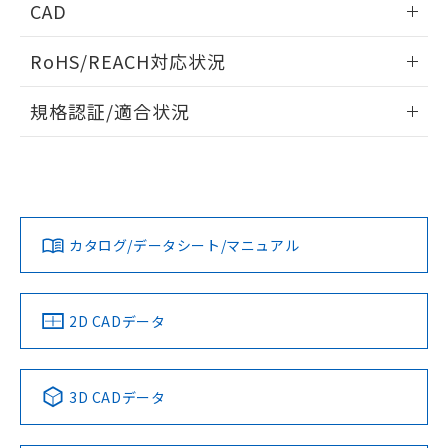
CAD
ログイン/会員登録いただくと、CADデータをダウンロー
RoHS/REACH対応状況
ドすることができます。
情報更新：2026/7/29
規格認証/適合状況
ログイン/会員登録
EU RoHS
注意事項・凡例
A22NW-2MM-TWA-P002-WAについての規格認証/適合状況に
ついては、「カスタマーサポートセンタ お客様相談室」また
は貴社担当オムロン営業員または販売店にお問い合わせくだ
対応状況
対応予定月
※1
※2
さい。
ダウンロードデータをご利用いただく前に、以下を必ずお読
みください。
カタログ/データシート/マニュアル
対応済み
ソフトウェアの使用条件
お問い合わせ
中国 RoHS
注意事項・凡例
2D CADデータ
中国 RoHS表
※1 ※2
3D CADデータ
Pb
Hg
Cd
Cr(VI)