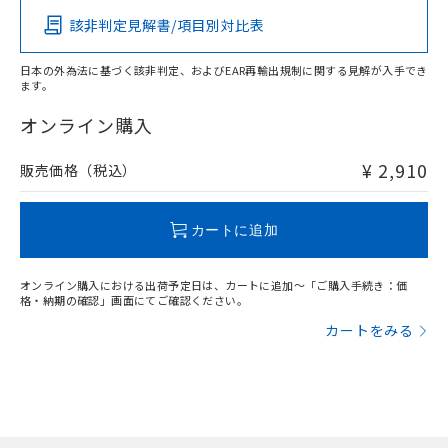
該非判定見解書/項目別対比表
X
O
O
O
日本の外為法に基づく該非判定、およびEAR再輸出規制に関する見解が入手でき
ます。
"対応済み"や非含有の記載がされた商品であっても、流通
在庫等で未対応品が混在する可能性があります。
オンライン購入
非含有品が必要な際は、弊社営業部門もしくは販売店へお
問い合わせください。
¥ 2,910
販売価格（税込）
この製品のRoHS/REACH対応状況ページへ
カートに追加
オンライン購入における出荷予定日は、カートに追加～「ご購入手続き：価
格・納期の確認」画面にてご確認ください。
カートをみる