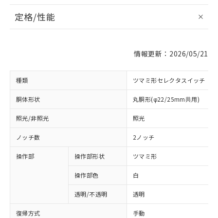
定格/性能
情報更新：2026/05/21
種類
ツマミ形セレクタスイッチ
胴体形状
丸胴形(φ22/25mm共用)
照光/非照光
照光
ノッチ数
2ノッチ
操作部
操作部形状
ツマミ形
操作部色
白
透明/不透明
透明
復帰方式
手動