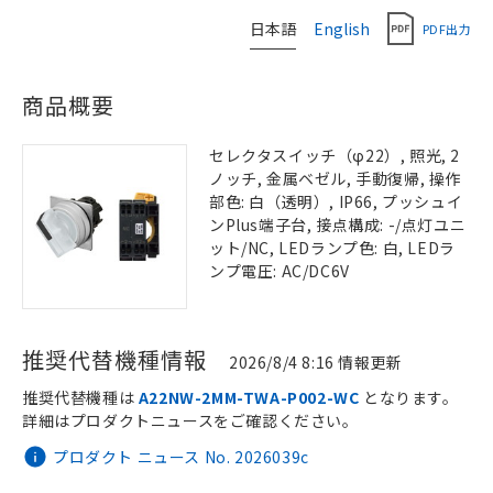
日本語
English
PDF出力
商品概要
セレクタスイッチ（φ22）, 照光, 2
ノッチ, 金属ベゼル, 手動復帰, 操作
部色: 白（透明）, IP66, プッシュイ
ンPlus端子台, 接点構成: -/点灯ユニ
ット/NC, LEDランプ色: 白, LEDラ
ンプ電圧: AC/DC6V
推奨代替機種情報
2026/8/4 8:16 情報更新
推奨代替機種は
A22NW-2MM-TWA-P002-WC
となります。
詳細はプロダクトニュースをご確認ください。
プロダクト ニュース No. 2026039c