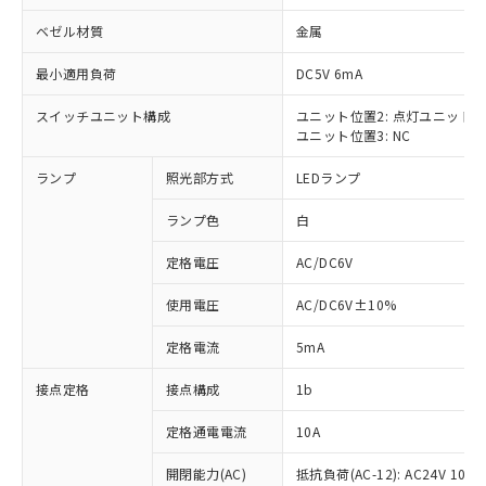
ベゼル材質
金属
最小適用負荷
DC5V 6mA
スイッチユニット構成
ユニット位置2: 点灯ユニット
※1 対応状況
ユニット位置3: NC
対応済み：EU RoHS指令（10物質）の
ランプ
照光部方式
LEDランプ
非含有に対応した製品が提供可能な商品で
す。
ランプ色
白
対応予定：EU RoHS指令（10物質）の非含
ご利用条件
有に対応した製品に切り替える予定のある
定格電圧
AC/DC6V
商品です。
使用電圧
AC/DC6V±10%
対応予定なし：EU RoHS指令（10物質）の
以下の条件をお読みいただき、同意のうえ
非含有に非対応の商品で、対応品を出す予
ご利用ください。
定格電流
5mA
定はありません。
調査・確認中：EU RoHS指令（10物質）の
本サービスは、当社制御機器事業取扱
接点定格
接点構成
1b
※1 中国RoHS○×表
非含有の対応状況を調査中または確認中の
商品の当社在庫状況および標準価格
商品です。
(税抜)を提供させていただくもので
定格通電電流
10A
「○」：最大均質材料含有率が中国RoHSの
非該当品：ライセンス料など無形物で、有
す。
基準値以下であることを示します。
害物質有無と関係のない商品です。
開閉能力(AC)
抵抗負荷(AC-12): AC24V 10A/A
当社制御機器事業取扱商品の中には、