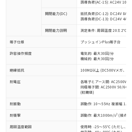
「×」：最大均質材料含有率が中国RoHSの
仕入先様の事情により、非含有部品として
誘導負荷(AC-15): AC24V 10A/AC
本サービスの対象外となる商品もある
基準値を超えていることを示します。
いたものが、含有品と判明した場合などや
当社は、これら貴社製品のうち、外国
ことをご了承ください。
「－」：未確認です。当社販売部門へお問
むを得ず変更することがあります。
開閉能力(DC)
抵抗負荷(DC-12): DC24V 8A/DC
為替および外国貿易法に定める商品
在庫状況および標準価格照会結果は、
い合わせください。
誘導負荷(DC-13): DC24V 4A/DC
（以下｢規制貨物等」という）を輸出
記載している更新日時点での社内デー
*EU RoHS指令（10物質）：
または国外への提供する場合は、日本
記
タに基づき作成されるものであり、閲
説明
鉛(Pb) 1000ppm以下、 水銀(Hg) 1000ppm以下、 カド
開閉能力説明
測定条件: 周囲温度 20±2℃、
*中国RoHS10物質の基準値 (GB/T26572)：
国政府の輸出許可(または役務取引許
号
覧された時点での実際の在庫および標
ミウム(Cd) 100ppm以下、
Pb(鉛) :1000ppm、 Hg(水銀) : 1000ppm、 Cd(カドミウ
可)を取得するなどの必要な手続きを
六価クロム(Cr(Ⅵ)) 1000ppm以下、ポリ臭化ビフェニル
ム) : 100ppm、
準価格とは異なる場合があることをご
端子仕様
プッシュインPlus端子台
類(PBB) 1000ppm以下、ポリ臭化ジフェニルエーテル類
Cr(Ⅵ)(六価クロム) : 1000ppm、 PBBs(ポリ臭化ビフェ
とります。
了承ください。
(PBDE) 1000ppm以下、フタル酸ビス(2-エチルヘキシ
○
一定数以上の在庫あり
ニル類) : 1000ppm、 PBDEs(ポリ臭化ジフェニルエーテ
当社は規制貨物を破棄する場合は、完
ル) (DEHP)(別名：DOP) 1000ppm以下、フタル酸ブチ
正式な納期状況および標準価格はお客
許容操作頻度
ル類) : 1000ppm、
電気的: 最大30回/分
ルベンジル（BBP） 1000ppm以下、フタル酸ジブチル
全に破砕するなど、違法に輸出されな
DBP(フタル酸ジブチル) : 1000ppm、 DIBP(フタル酸ジ
機械的: 最大30回/分
様のお取引先、またはお客様担当のオ
（DBP） 1000ppm以下、フタル酸ジイソブチル
イソブチル) : 1000ppm、 BBP(フタル酸ブチルベンジ
△
一定数には満たないが在庫あり
いよう必要な手段を講じます。
ムロン制御機器販売店・当社販売員に
(DIBP) 1000ppm以下
ル) : 1000ppm、
当社は貴社製品を、核兵器、ミサイ
絶縁抵抗
但し、RoHS指令で産業用監視および制御機器に対する
100MΩ以上 (DC500Vメガ、
DEHP(フタル酸ビス(2-エチルヘキシル)) : 1000ppm
ご相談ください。
適用除外項目は除く。
ル、化学兵器、生物兵器またはその他
－
在庫なし(最新の在庫状況につ
オムロン制御機器販売店や当社販売拠
フタル酸エステル類の４物質については閾値を超える意
耐電圧
各端子とアース間: AC2500V 50/
武器並びにこれらの製造装置等に一切
いては、お客様のお取引先、ま
図的な使用がないことを確認しています。
点は「
販売ネットワーク
」をご確認
同極端子間: AC2500V 50/60
※2 環境保護使用期限
使用いたしません。
たはお客様担当のオムロン制御
ください。
(初期値)
当社は、貴社製品を第三者に販売する
機器販売店・当社販売員にご確
在庫状況および標準価格結果を当社の
※2 対応予定月
「ｅ」：有害物質（10物質）のすべてが基
場合は、上記1、2および3の内容を当
認ください)
事前の承諾なく第三者に漏洩または開
耐振動
誤動作: 10～55Hz 複振幅 1.
準値以下であることを示します。
該第三者に通知します。また当社は、
示しないようお願いします。
部品在庫の切り替え状況などにより、予定
「10」：通常の使用状況下において有害物
販売先および販売に係わる関係者が違
マイパーツ機能（部品リスト作成サー
2
耐衝撃
誤動作: 最大1000m/s
(接点開
空
受注生産機種、また在庫状況の
月が前後することがあります。
質が外部に漏えいし、環境に深刻な影響を
法に輸出するおそれがある場合は、取
ビス）をご利用いただくには、I-Web
白
情報を公開していない機種
及ぼさない年数を意味します。
り引きをいたしません。
周囲温度範囲
使用時: -25～55℃ (ただし
メンバーズにご登録されている必要が
「－」：未確認です。当社販売部門へお問
保存時: -40～80℃ (ただし