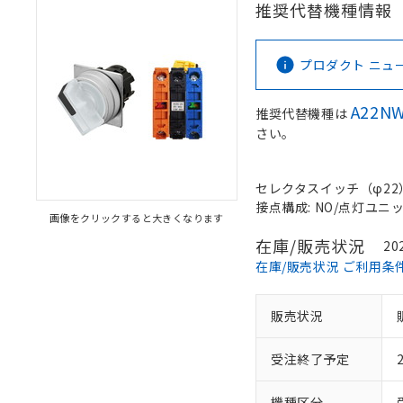
推奨代替機種情報
プロダクト ニュース 
A22NW
推奨代替機種は
さい。
セレクタスイッチ（φ22）,
接点構成: NO/点灯ユニット
画像をクリックすると大きくなります
在庫/販売状況
20
在庫/販売状況 ご利用条
販売状況
受注終了予定
機種区分