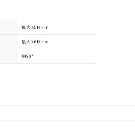
最大0.5N・m
最大0.6N・m
約90°
情報更新：2