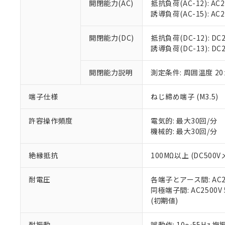
置等に一切使
開閉能力(AC)
抵抗負荷(AC-12): AC24
当社販売員に
※2 対応予定月
△
一定数に
当社は、貴社
誘導負荷(AC-15): AC24V
オムロン制御
また当社は、
※2 環境保護使
在庫状況およ
部品在庫の切り替
たしません。
－
在庫なし
開閉能力(DC)
抵抗負荷(DC-12): DC24
す。
「ｅ」：有害物質
機器販売
誘導負荷(DC-13): DC24
マイパーツ機
「10」：通常の
ている必要が
味します。
空
受注生産
開閉能力説明
測定条件: 周囲温度 2
お客様が当ウ
※3 非含有証明
「－」：未確認で
白
が、当社の製
さい。
下記の非含有証明
端子仕様
ねじ締め端子 (M3.5)
※当社の共同
いる法人を指
EU RoHS指令（
許容操作頻度
電気的: 最大30回/分
51物質の非含有証
機械的: 最大30回/分
※本証明書は発行
また、RoHS指
絶縁抵抗
100MΩ以上 (DC5
混在することから
既に当社にて対応
耐電圧
各端子とアース間: AC250
り割愛しておりま
同極端子間: AC2500V
(初期値)
耐振動
誤動作: 10～55Hz 複