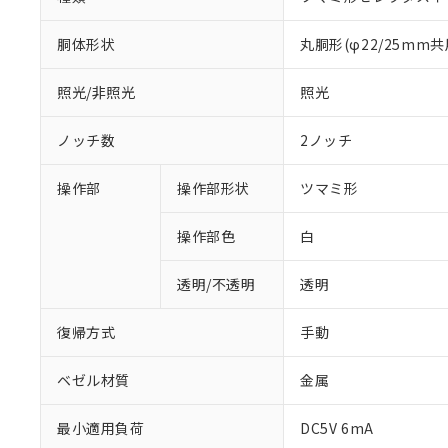
胴体形状
丸胴形(φ22/25mm共
照光/非照光
照光
ノッチ数
2ノッチ
操作部
操作部形状
ツマミ形
操作部色
白
透明/不透明
透明
復帰方式
手動
ベゼル材質
金属
最小適用負荷
DC5V 6mA