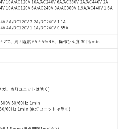
用いたしません。
V 10A/AC120V 10A/AC240V 6A/AC380V 2A/AC440V 2A
ご相談ください。
は満たないが在庫あり
製品を第三者に販売する場合は、上記1、2および3の内容を当該第
 10A/AC120V 6A/AC240V 3A/AC380V 1.9A/AC440V 1.6A
機器販売店や当社販売拠点は「
販売ネットワーク
」をご確認くだ
販売先および販売に係わる関係者が違法に輸出するおそれがある場
用期限
び標準価格結果を当社の事前の承諾なく第三者に漏洩または開示し
え状況などにより、予定月が前後することがあります。
(最新の在庫状況については、お客様のお取引先、またはお客様担当
V 8A/DC120V 2.2A/DC240V 1.1A
（10物質）のすべてが基準値以下であることを示します。
店・当社販売員にご確認ください)
V 4A/DC120V 1.1A/DC240V 0.55A
能（部品リスト作成サービス）をご利用いただくには、I-Webメン
使用状況下において有害物質が外部に漏えいし、環境に深刻な影響を
あります。
機種、また在庫状況の情報を公開していない機種
0±2℃、周囲湿度 65±5%RH、操作ひん度 30回/min
ェブサイト上で当社にご登録された部品リストについて、当社およ
書ダウンロード
す。当社販売部門へお問い合わせください。
品・サービスに関するお客様との取引・商談に必要な範囲で利用す
合意する
キャンセル
書をダウンロードすることができます。
利用者とは、
"個人情報の共同利用に関して"
の「1.共同利用者の
します。
10物質）の非含有証明書
明書（当社基準）
日時点で非含有を証明するもので、過去に遡って非含有を証明するも
令のフタル酸エステル類４物質の対応では、対応完了までの期間は出
00Vメガ、点灯ユニットは除く)
備考欄に対応日を記載しておりました。
品への在庫切替を完了していることから、特段のことがない限り、20
0V 50/60Hz 1min
す。
 50/60Hz 1min (点灯ユニットは除く)
振幅 1.5mm (接点開離1ms以内)