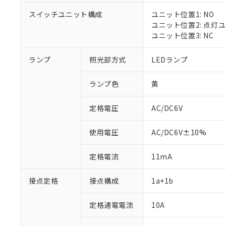
スイッチユニット構成
ユニット位置1: NO
ユニット位置2: 点灯
ユニット位置3: NC
※1 対応状況
ランプ
照光部方式
LEDランプ
対応済み：EU
ランプ色
黄
対応予定：EU R
対応予定なし：EU
定格電圧
AC/DC6V
調査・確認中：EU
ご利用条件
非該当品：ライセ
※1 中国RoHS
仕入先様の事情に
使用電圧
AC/DC6V±10%
があります。
以下の条件をお読
「○」：最大均質
定格電流
11mA
「×」：最大均質
本サービスは
当社は、これ
*EU RoHS指令（10物
「－」：未確認で
鉛(Pb) 1000ppm以下、
くものです。
う）を輸出ま
記
説明
六価クロム(Cr(Ⅵ)) 1
接点定格
接点構成
1a+1b
当社制御機器
などの必要な
フタル酸ビス(2-エチルヘ
号
*中国RoHS10物質の基準値 
ル（DBP） 1000ppm
在庫状況およ
当社は規制貨
Pb(鉛) :1000ppm、 Hg
但し、RoHS指令で産
のであり、閲
定格通電電流
10A
ます。
Cr(Ⅵ)(六価クロム) : 
フタル酸エステル類の４
○
一定数以
DBP(フタル酸ジブチル) :
い。
当社は貴社製
DEHP(フタル酸ビス(2-エ
正式な納期状