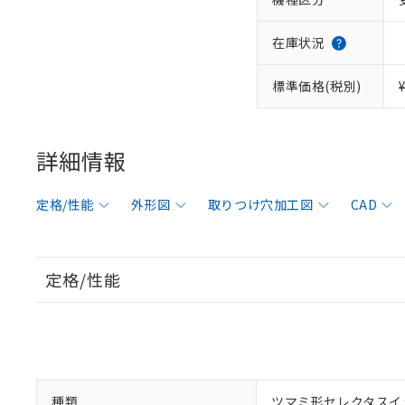
在庫状況
標準価格(税別)
詳細情報
定格/性能
外形図
取りつけ穴加工図
CAD
定格/性能
種類
ツマミ形セレクタスイ