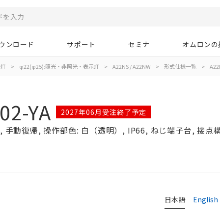
ウンロード
サポート
セミナ
オムロンの
示灯
>
φ22(φ25):照光・非照光・表示灯
>
A22NS / A22NW
>
形式仕様一覧
>
A22
02-YA
2027年06月受注終了予定
手動復帰, 操作部色: 白（透明）, IP66, ねじ端子台, 接点構成
日本語
English