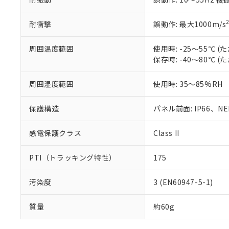
耐衝撃
誤動作: 最大1000m/s
周囲温度範囲
使用時: -25～55℃
保存時: -40～80℃
周囲湿度範囲
使用時: 35～85%RH
保護構造
パネル前面: IP66、NEM
感電保護クラス
Class II
PTI（トラッキング特性）
175
汚染度
3 (EN60947-5-1)
質量
約60g