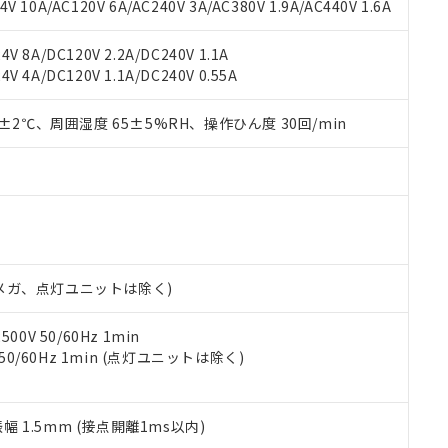
書ダウンロード
す。当社販売部門へお問い合わせください。
 10A/AC120V 6A/AC240V 3A/AC380V 1.9A/AC440V 1.6A
品・サービスに関するお客様との取引・商談に必要な範囲で利用す
合意する
キャンセル
書をダウンロードすることができます。
V 8A/DC120V 2.2A/DC240V 1.1A
利用者とは、
"個人情報の共同利用に関して"
の「1.共同利用者の
V 4A/DC120V 1.1A/DC240V 0.55A
します。
10物質）の非含有証明書
明書（当社基準）
0±2℃、周囲湿度 65±5%RH、操作ひん度 30回/min
日時点で非含有を証明するもので、過去に遡って非含有を証明するも
令のフタル酸エステル類４物質の対応では、対応完了までの期間は出
備考欄に対応日を記載しておりました。
品への在庫切替を完了していることから、特段のことがない限り、20
す。
00Vメガ、点灯ユニットは除く)
0V 50/60Hz 1min
 50/60Hz 1min (点灯ユニットは除く)
振幅 1.5mm (接点開離1ms以内)