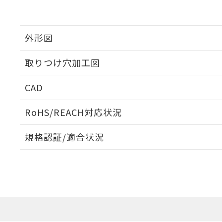
外形図
取りつけ穴加工図
CAD
ログイン/会員登録いただくと、CADデータをダウンロ
RoHS/REACH対応状況
規格認証/適合状況
EU RoHS
注意事項・凡例
UL認証
CSA認証
CEマーキング
ダウンロードデータをご利用いただく前に、以下を必ずお読
Yes
Yes
Yes
対応状況
対応予定月
※1
※2
ソフトウェアの使用条件
対応済み