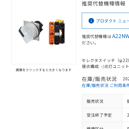
推奨代替機種情報
プロダクト ニュース 
A22N
推奨代替機種は
ださい。
セレクタスイッチ（φ22）,
接点構成: -/点灯ユニット/N
画像をクリックすると大きくなります
在庫/販売状況
20
在庫/販売状況 ご利用条
販売状況
受注終了予定
機種区分