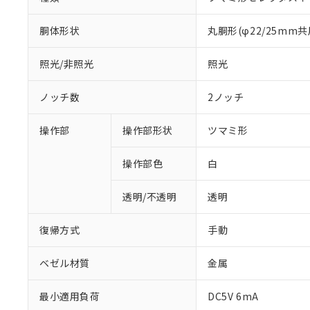
胴体形状
丸胴形(φ22/25mm共
照光/非照光
照光
ノッチ数
2ノッチ
操作部
操作部形状
ツマミ形
操作部色
白
透明/不透明
透明
復帰方式
手動
ベゼル材質
金属
※1 対応状況
最小適用負荷
DC5V 6mA