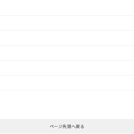
情報更新：2
情報更新：2
ードすることができます。
情報更新：
ログイン/会員登録
CCC認証
電波法
みください。
Yes
N/A
非含有証明書
※3
ページ先頭へ戻る
ダウンロードはこちら