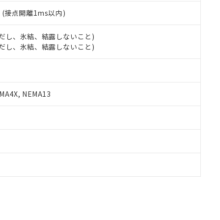
2
(接点開離1ms以内)
 (ただし、氷結、結露しないこと)
 (ただし、氷結、結露しないこと)
A4X, NEMA13