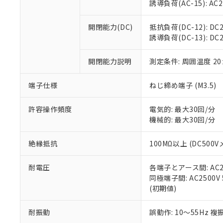
※3 非含有証明
「－」：未確認で
誘導負荷(AC-15): AC24V
白
が、当社の製
さい。
下記の非含有証明
開閉能力(DC)
抵抗負荷(DC-12): DC24
※当社の共同
誘導負荷(DC-13): DC24
いる法人を指
EU RoHS指令（
51物質の非含有証
開閉能力説明
測定条件: 周囲温度 2
※本証明書は発行
また、RoHS指
混在することから
端子仕様
ねじ締め端子 (M3.5)
既に当社にて対応
り割愛しておりま
許容操作頻度
電気的: 最大30回/分
機械的: 最大30回/分
絶縁抵抗
100MΩ以上 (DC5
耐電圧
各端子とアース間: AC250
同極端子間: AC2500V
(初期値)
耐振動
誤動作: 10～55Hz 複