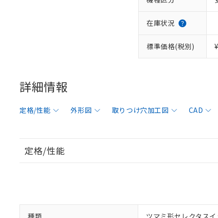
在庫状況
標準価格(税別)
詳細情報
定格/性能
外形図
取りつけ穴加工図
CAD
定格/性能
種類
ツマミ形セレクタスイ