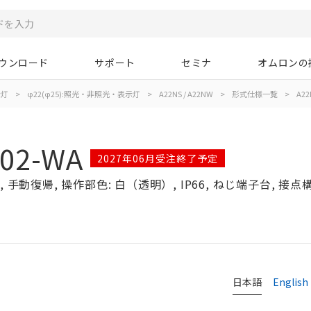
ウンロード
サポート
セミナ
オムロンの
示灯
>
φ22(φ25):照光・非照光・表示灯
>
A22NS / A22NW
>
形式仕様一覧
>
A22
02-WA
2027年06月受注終了予定
手動復帰, 操作部色: 白（透明）, IP66, ねじ端子台, 接点構成
日本語
English