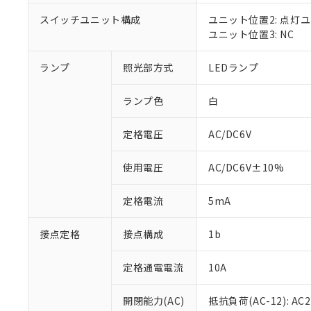
対応済み：EU
対応予定：EU R
スイッチユニット構成
ユニット位置2: 点灯
対応予定なし：EU
ユニット位置3: NC
調査・確認中：EU
ご利用条件
非該当品：ライセ
ランプ
照光部方式
LEDランプ
※1 中国RoHS
仕入先様の事情に
があります。
以下の条件をお読
「○」：最大均質
ランプ色
白
「×」：最大均質
本サービスは
当社は、これ
*EU RoHS指令（10物
「－」：未確認で
鉛(Pb) 1000ppm以下、
定格電圧
AC/DC6V
くものです。
う）を輸出ま
記
説明
六価クロム(Cr(Ⅵ)) 1
当社制御機器
などの必要な
フタル酸ビス(2-エチルヘ
号
*中国RoHS10物質の基準値 
ル（DBP） 1000ppm
在庫状況およ
当社は規制貨
使用電圧
AC/DC6V±10%
Pb(鉛) :1000ppm、 Hg
但し、RoHS指令で産
のであり、閲
ます。
Cr(Ⅵ)(六価クロム) : 
フタル酸エステル類の４
○
一定数以
DBP(フタル酸ジブチル) :
い。
当社は貴社製
定格電流
5mA
DEHP(フタル酸ビス(2-エ
正式な納期状
置等に一切使
当社販売員に
※2 対応予定月
△
一定数に
当社は、貴社
接点定格
接点構成
1b
オムロン制御
また当社は、
※2 環境保護使
在庫状況およ
部品在庫の切り替
たしません。
－
在庫なし
す。
定格通電電流
10A
「ｅ」：有害物質
機器販売
マイパーツ機
「10」：通常の
ている必要が
味します。
開閉能力(AC)
抵抗負荷(AC-12): AC24
空
受注生産
お客様が当ウ