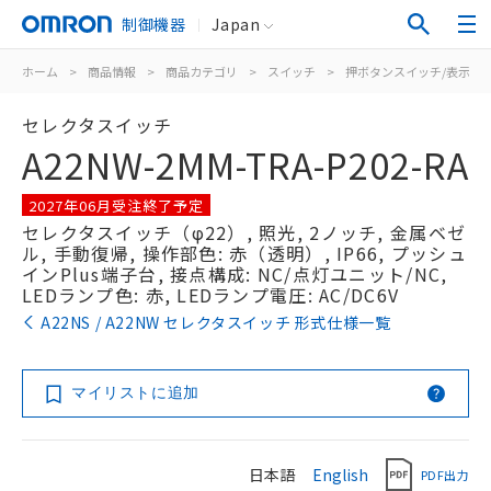
制御機器
Japan
ホーム
>
商品情報
>
商品カテゴリ
>
スイッチ
>
押ボタンスイッチ/表示灯
セレクタスイッチ
A22NW-2MM-TRA-P202-RA
2027年06月受注終了予定
セレクタスイッチ（φ22）, 照光, 2ノッチ, 金属ベゼ
ル, 手動復帰, 操作部色: 赤（透明）, IP66, プッシュ
インPlus端子台, 接点構成: NC/点灯ユニット/NC,
LEDランプ色: 赤, LEDランプ電圧: AC/DC6V
A22NS / A22NW セレクタスイッチ 形式仕様一覧
マイリストに追加
日本語
English
PDF出力