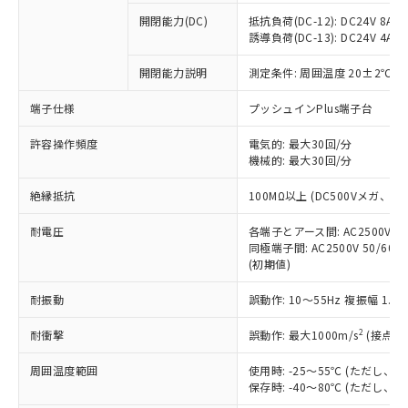
本サービスの対象外となる商品もある
基準値を超えていることを示します。
いたものが、含有品と判明した場合などや
当社は、これら貴社製品のうち、外国
ことをご了承ください。
開閉能力(DC)
抵抗負荷(DC-12): DC24V 8A/DC
「－」：未確認です。当社販売部門へお問
むを得ず変更することがあります。
為替および外国貿易法に定める商品
誘導負荷(DC-13): DC24V 4A/DC
在庫状況および標準価格照会結果は、
い合わせください。
（以下｢規制貨物等」という）を輸出
記載している更新日時点での社内デー
*EU RoHS指令（10物質）：
または国外への提供する場合は、日本
開閉能力説明
測定条件: 周囲温度 20±2℃、
記
タに基づき作成されるものであり、閲
説明
鉛(Pb) 1000ppm以下、 水銀(Hg) 1000ppm以下、 カド
*中国RoHS10物質の基準値 (GB/T26572)：
国政府の輸出許可(または役務取引許
号
覧された時点での実際の在庫および標
ミウム(Cd) 100ppm以下、
Pb(鉛) :1000ppm、 Hg(水銀) : 1000ppm、 Cd(カドミウ
端子仕様
プッシュインPlus端子台
可)を取得するなどの必要な手続きを
六価クロム(Cr(Ⅵ)) 1000ppm以下、ポリ臭化ビフェニル
ム) : 100ppm、
準価格とは異なる場合があることをご
類(PBB) 1000ppm以下、ポリ臭化ジフェニルエーテル類
Cr(Ⅵ)(六価クロム) : 1000ppm、 PBBs(ポリ臭化ビフェ
とります。
了承ください。
(PBDE) 1000ppm以下、フタル酸ビス(2-エチルヘキシ
○
一定数以上の在庫あり
ニル類) : 1000ppm、 PBDEs(ポリ臭化ジフェニルエーテ
許容操作頻度
電気的: 最大30回/分
当社は規制貨物を破棄する場合は、完
ル) (DEHP)(別名：DOP) 1000ppm以下、フタル酸ブチ
正式な納期状況および標準価格はお客
ル類) : 1000ppm、
機械的: 最大30回/分
ルベンジル（BBP） 1000ppm以下、フタル酸ジブチル
全に破砕するなど、違法に輸出されな
DBP(フタル酸ジブチル) : 1000ppm、 DIBP(フタル酸ジ
様のお取引先、またはお客様担当のオ
（DBP） 1000ppm以下、フタル酸ジイソブチル
イソブチル) : 1000ppm、 BBP(フタル酸ブチルベンジ
△
一定数には満たないが在庫あり
いよう必要な手段を講じます。
ムロン制御機器販売店・当社販売員に
(DIBP) 1000ppm以下
ル) : 1000ppm、
絶縁抵抗
100MΩ以上 (DC500Vメガ、
当社は貴社製品を、核兵器、ミサイ
但し、RoHS指令で産業用監視および制御機器に対する
DEHP(フタル酸ビス(2-エチルヘキシル)) : 1000ppm
ご相談ください。
適用除外項目は除く。
ル、化学兵器、生物兵器またはその他
－
在庫なし(最新の在庫状況につ
オムロン制御機器販売店や当社販売拠
耐電圧
各端子とアース間: AC2500V 50/
フタル酸エステル類の４物質については閾値を超える意
武器並びにこれらの製造装置等に一切
いては、お客様のお取引先、ま
図的な使用がないことを確認しています。
同極端子間: AC2500V 50/60
点は「
販売ネットワーク
」をご確認
※2 環境保護使用期限
使用いたしません。
(初期値)
たはお客様担当のオムロン制御
ください。
当社は、貴社製品を第三者に販売する
機器販売店・当社販売員にご確
在庫状況および標準価格結果を当社の
※2 対応予定月
「ｅ」：有害物質（10物質）のすべてが基
耐振動
誤動作: 10～55Hz 複振幅 1.
場合は、上記1、2および3の内容を当
認ください)
事前の承諾なく第三者に漏洩または開
準値以下であることを示します。
該第三者に通知します。また当社は、
示しないようお願いします。
2
耐衝撃
誤動作: 最大1000m/s
(接点開
部品在庫の切り替え状況などにより、予定
「10」：通常の使用状況下において有害物
販売先および販売に係わる関係者が違
マイパーツ機能（部品リスト作成サー
空
受注生産機種、また在庫状況の
月が前後することがあります。
質が外部に漏えいし、環境に深刻な影響を
法に輸出するおそれがある場合は、取
ビス）をご利用いただくには、I-Web
白
情報を公開していない機種
周囲温度範囲
使用時: -25～55℃ (ただし
及ぼさない年数を意味します。
り引きをいたしません。
メンバーズにご登録されている必要が
保存時: -40～80℃ (ただし
「－」：未確認です。当社販売部門へお問
あります。