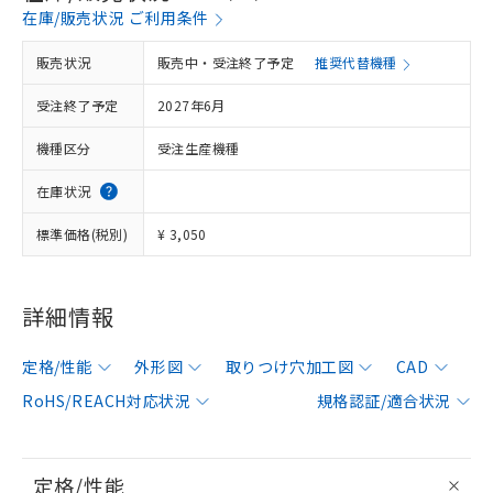
在庫/販売状況 ご利用条件
販売状況
販売中・受注終了予定
推奨代替機種
受注終了予定
2027年6月
機種区分
受注生産機種
在庫状況
標準価格(税別)
¥ 3,050
詳細情報
定格/性能
外形図
取りつけ穴加工図
CAD
RoHS/REACH対応状況
規格認証/適合状況
定格/性能