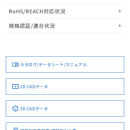
ログイン/会員登録いただくと、CADデータをダウンロー
RoHS/REACH対応状況
ドすることができます。
情報更新：2026/7/29
規格認証/適合状況
ログイン/会員登録
EU RoHS
注意事項・凡例
A22NW-2MM-TRA-P202-RAについての規格認証/適合状況に
ついては、「カスタマーサポートセンタ お客様相談室」また
は貴社担当オムロン営業員または販売店にお問い合わせくだ
対応状況
対応予定月
※1
※2
さい。
ダウンロードデータをご利用いただく前に、以下を必ずお読
みください。
カタログ/データシート/マニュアル
対応済み
ソフトウェアの使用条件
お問い合わせ
中国 RoHS
注意事項・凡例
2D CADデータ
中国 RoHS表
※1 ※2
3D CADデータ
Pb
Hg
Cd
Cr(VI)