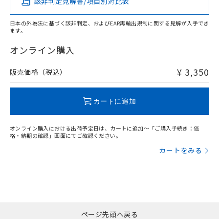
該非判定見解書/項目別対比表
X
O
O
O
日本の外為法に基づく該非判定、およびEAR再輸出規制に関する見解が入手でき
ます。
"対応済み"や非含有の記載がされた商品であっても、流通
在庫等で未対応品が混在する可能性があります。
オンライン購入
非含有品が必要な際は、弊社営業部門もしくは販売店へお
問い合わせください。
¥ 3,350
販売価格（税込）
この製品のRoHS/REACH対応状況ページへ
カートに追加
オンライン購入における出荷予定日は、カートに追加～「ご購入手続き：価
格・納期の確認」画面にてご確認ください。
カートをみる
ページ先頭へ戻る