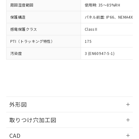
い合わせください。
お客様が当ウェブサイト上で当社にご
周囲湿度範囲
使用時: 35～85%RH
※3 非含有証明書ダウンロード
登録された部品リストについて、当社
保護構造
パネル前面: IP66、NEMA4X, N
および当社の共同利用者が、当社の製
下記の非含有証明書をダウンロードするこ
品・サービスに関するお客様との取
とができます。
感電保護クラス
Class II
合意する
キャンセル
引・商談に必要な範囲で利用すること
をご了承ください。
EU RoHS指令（10物質）の非含有証明書
PTI（トラッキング特性）
175
※当社の共同利用者とは、
"個人情報
51物質の非含有証明書（当社基準）
の共同利用に関して"
の「1.共同利
汚染度
3 (EN60947-5-1)
※本証明書は発行日時点で非含有を証明す
用者の範囲」に記載されている法人を
るもので、過去に遡って非含有を証明する
指します。
ものではありません。
また、RoHS指令のフタル酸エステル類４
物質の対応では、対応完了までの期間は出
荷製品に未対応品が混在することから備考
欄に対応日を記載しておりました。
既に当社にて対応品への在庫切替を完了
外形図
していることから、特段のことがない限
り、2022年1月12日より割愛しておりま
情報更新：2026/05/21
取りつけ穴加工図
す。
情報更新：2026/05/21
CAD