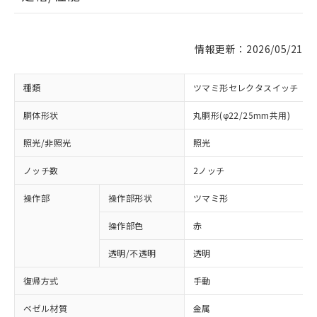
情報更新：2026/05/21
種類
ツマミ形セレクタスイッチ
胴体形状
丸胴形(φ22/25mm共用)
照光/非照光
照光
ノッチ数
2ノッチ
操作部
操作部形状
ツマミ形
操作部色
赤
透明/不透明
透明
復帰方式
手動
ベゼル材質
金属