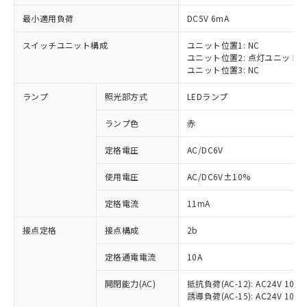
最小適用負荷
DC5V 6mA
スイッチユニット構成
ユニット位置1: NC
ユニット位置2: 点灯ユニット
※1 対応状況
ユニット位置3: NC
ランプ
照光部方式
LEDランプ
対応済み：EU RoHS指令（10物質）の
非含有に対応した製品が提供可能な商品で
ランプ色
赤
す。
対応予定：EU RoHS指令（10物質）の非含
定格電圧
AC/DC6V
ご利用条件
有に対応した製品に切り替える予定のある
商品です。
使用電圧
AC/DC6V±10%
対応予定なし：EU RoHS指令（10物質）の
以下の条件をお読みいただき、同意のうえ
非含有に非対応の商品で、対応品を出す予
定格電流
11mA
ご利用ください。
定はありません。
調査・確認中：EU RoHS指令（10物質）の
接点定格
接点構成
2b
本サービスは、当社制御機器事業取扱
※1 中国RoHS○×表
非含有の対応状況を調査中または確認中の
商品の当社在庫状況および標準価格
定格通電電流
10A
商品です。
(税抜)を提供させていただくもので
「○」：最大均質材料含有率が中国RoHSの
非該当品：ライセンス料など無形物で、有
す。
開閉能力(AC)
抵抗負荷(AC-12): AC24V 10A/A
基準値以下であることを示します。
害物質有無と関係のない商品です。
当社制御機器事業取扱商品の中には、
誘導負荷(AC-15): AC24V 10A/AC
「×」：最大均質材料含有率が中国RoHSの
仕入先様の事情により、非含有部品として