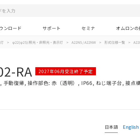
ウンロード
サポート
セミナ
オムロンの
示灯
>
φ22(φ25):照光・非照光・表示灯
>
A22NS / A22NW
>
形式仕様一覧
>
A22
02-RA
2027年06月受注終了予定
手動復帰, 操作部色: 赤（透明）, IP66, ねじ端子台, 接点構成
日本語
English