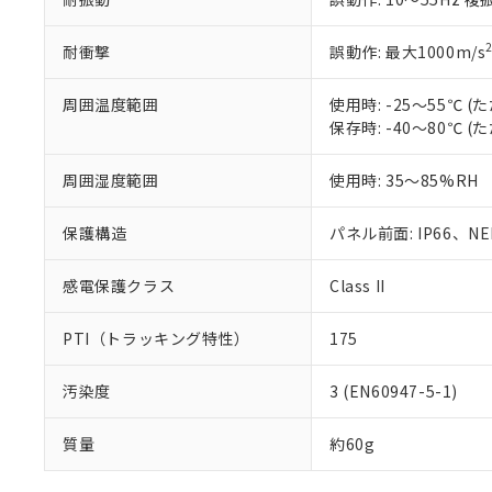
耐衝撃
誤動作: 最大1000m/s
周囲温度範囲
使用時: -25～55℃
保存時: -40～80℃
周囲湿度範囲
使用時: 35～85%RH
保護構造
パネル前面: IP66、NEM
感電保護クラス
Class II
PTI（トラッキング特性）
175
汚染度
3 (EN60947-5-1)
質量
約60g