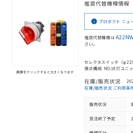
推奨代替機種情報
プロダクト ニュース 
A22NW
推奨代替機種は
さい。
セレクタスイッチ（φ22）,
接点構成: NO/点灯ユニット
画像をクリックすると大きくなります
在庫/販売状況
20
在庫/販売状況 ご利用条
販売状況
受注終了予定
機種区分