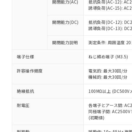
置等に一切使
開閉能力(AC)
抵抗負荷(AC-12): AC24
当社販売員に
※2 対応予定月
△
一定数に
当社は、貴社
誘導負荷(AC-15): AC24V
オムロン制御
また当社は、
※2 環境保護使
在庫状況およ
部品在庫の切り替
たしません。
－
在庫なし
開閉能力(DC)
抵抗負荷(DC-12): DC24
す。
「ｅ」：有害物質
機器販売
誘導負荷(DC-13): DC24
マイパーツ機
「10」：通常の
ている必要が
味します。
空
受注生産
開閉能力説明
測定条件: 周囲温度 2
お客様が当ウ
※3 非含有証明
「－」：未確認で
白
が、当社の製
さい。
下記の非含有証明
端子仕様
ねじ締め端子 (M3.5)
※当社の共同
いる法人を指
EU RoHS指令（
許容操作頻度
電気的: 最大30回/分
51物質の非含有証
機械的: 最大30回/分
※本証明書は発行
また、RoHS指
絶縁抵抗
100MΩ以上 (DC5
混在することから
既に当社にて対応
耐電圧
各端子とアース間: AC250
り割愛しておりま
同極端子間: AC2500V
(初期値)
耐振動
誤動作: 10～55Hz 複