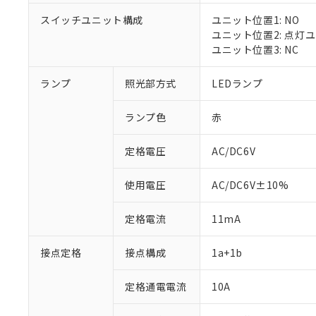
スイッチユニット構成
ユニット位置1: NO
ユニット位置2: 点灯
ユニット位置3: NC
※1 対応状況
ランプ
照光部方式
LEDランプ
対応済み：EU
ランプ色
赤
対応予定：EU R
対応予定なし：EU
定格電圧
AC/DC6V
調査・確認中：EU
ご利用条件
非該当品：ライセ
※1 中国RoHS
仕入先様の事情に
使用電圧
AC/DC6V±10%
があります。
以下の条件をお読
「○」：最大均質
定格電流
11mA
「×」：最大均質
本サービスは
当社は、これ
*EU RoHS指令（10物
「－」：未確認で
鉛(Pb) 1000ppm以下、
くものです。
う）を輸出ま
記
説明
六価クロム(Cr(Ⅵ)) 1
接点定格
接点構成
1a+1b
当社制御機器
などの必要な
フタル酸ビス(2-エチルヘ
号
*中国RoHS10物質の基準値 
ル（DBP） 1000ppm
在庫状況およ
当社は規制貨
Pb(鉛) :1000ppm、 Hg
但し、RoHS指令で産
のであり、閲
定格通電電流
10A
ます。
Cr(Ⅵ)(六価クロム) : 
フタル酸エステル類の４
○
一定数以
DBP(フタル酸ジブチル) :
い。
当社は貴社製
DEHP(フタル酸ビス(2-エ
正式な納期状