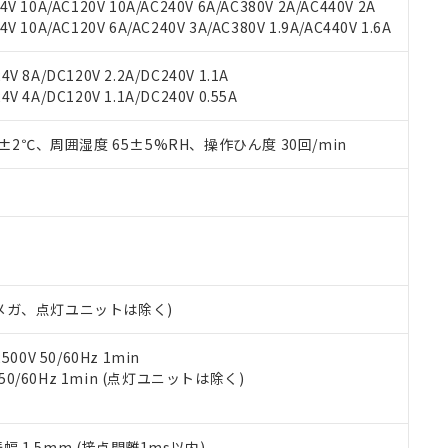
用いたしません。
V 10A/AC120V 10A/AC240V 6A/AC380V 2A/AC440V 2A
ご相談ください。
は満たないが在庫あり
製品を第三者に販売する場合は、上記1、2および3の内容を当該第
 10A/AC120V 6A/AC240V 3A/AC380V 1.9A/AC440V 1.6A
機器販売店や当社販売拠点は「
販売ネットワーク
」をご確認くだ
販売先および販売に係わる関係者が違法に輸出するおそれがある場
用期限
び標準価格結果を当社の事前の承諾なく第三者に漏洩または開示し
え状況などにより、予定月が前後することがあります。
(最新の在庫状況については、お客様のお取引先、またはお客様担当
V 8A/DC120V 2.2A/DC240V 1.1A
（10物質）のすべてが基準値以下であることを示します。
店・当社販売員にご確認ください)
V 4A/DC120V 1.1A/DC240V 0.55A
能（部品リスト作成サービス）をご利用いただくには、I-Webメン
使用状況下において有害物質が外部に漏えいし、環境に深刻な影響を
あります。
機種、また在庫状況の情報を公開していない機種
0±2℃、周囲湿度 65±5%RH、操作ひん度 30回/min
ェブサイト上で当社にご登録された部品リストについて、当社およ
書ダウンロード
す。当社販売部門へお問い合わせください。
品・サービスに関するお客様との取引・商談に必要な範囲で利用す
合意する
キャンセル
書をダウンロードすることができます。
利用者とは、
"個人情報の共同利用に関して"
の「1.共同利用者の
します。
10物質）の非含有証明書
明書（当社基準）
日時点で非含有を証明するもので、過去に遡って非含有を証明するも
令のフタル酸エステル類４物質の対応では、対応完了までの期間は出
00Vメガ、点灯ユニットは除く)
備考欄に対応日を記載しておりました。
品への在庫切替を完了していることから、特段のことがない限り、20
0V 50/60Hz 1min
す。
 50/60Hz 1min (点灯ユニットは除く)
振幅 1.5mm (接点開離1ms以内)