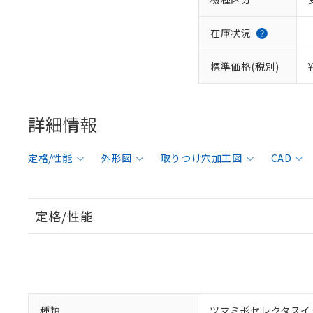
在庫状況
標準価格(税別)
詳細情報
定格/性能
外形図
取りつけ穴加工図
CAD
定格/性能
種類
ツマミ形セレクタスイ