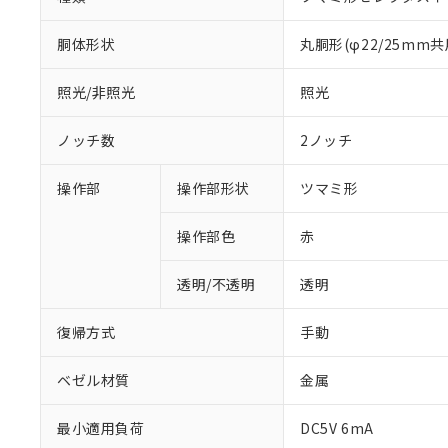
胴体形状
丸胴形(φ22/25mm共
照光/非照光
照光
ノッチ数
2ノッチ
操作部
操作部形状
ツマミ形
操作部色
赤
透明/不透明
透明
復帰方式
手動
ベゼル材質
金属
最小適用負荷
DC5V 6mA