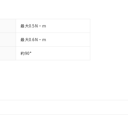
最大0.5N・m
最大0.6N・m
約90°
情報更新：2