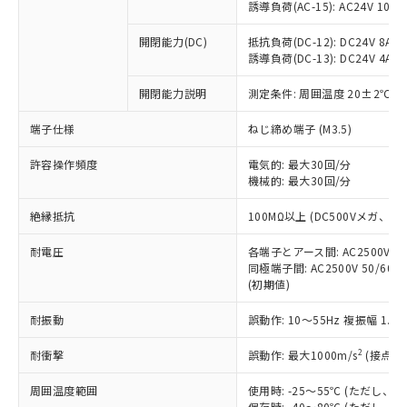
「×」：最大均質材料含有率が中国RoHSの
仕入先様の事情により、非含有部品として
誘導負荷(AC-15): AC24V 10A/AC
本サービスの対象外となる商品もある
基準値を超えていることを示します。
いたものが、含有品と判明した場合などや
当社は、これら貴社製品のうち、外国
ことをご了承ください。
「－」：未確認です。当社販売部門へお問
むを得ず変更することがあります。
開閉能力(DC)
抵抗負荷(DC-12): DC24V 8A/DC
為替および外国貿易法に定める商品
在庫状況および標準価格照会結果は、
い合わせください。
誘導負荷(DC-13): DC24V 4A/DC
（以下｢規制貨物等」という）を輸出
記載している更新日時点での社内デー
*EU RoHS指令（10物質）：
または国外への提供する場合は、日本
記
タに基づき作成されるものであり、閲
説明
鉛(Pb) 1000ppm以下、 水銀(Hg) 1000ppm以下、 カド
開閉能力説明
測定条件: 周囲温度 20±2℃、
*中国RoHS10物質の基準値 (GB/T26572)：
国政府の輸出許可(または役務取引許
号
覧された時点での実際の在庫および標
ミウム(Cd) 100ppm以下、
Pb(鉛) :1000ppm、 Hg(水銀) : 1000ppm、 Cd(カドミウ
可)を取得するなどの必要な手続きを
六価クロム(Cr(Ⅵ)) 1000ppm以下、ポリ臭化ビフェニル
ム) : 100ppm、
準価格とは異なる場合があることをご
端子仕様
ねじ締め端子 (M3.5)
類(PBB) 1000ppm以下、ポリ臭化ジフェニルエーテル類
Cr(Ⅵ)(六価クロム) : 1000ppm、 PBBs(ポリ臭化ビフェ
とります。
了承ください。
(PBDE) 1000ppm以下、フタル酸ビス(2-エチルヘキシ
○
一定数以上の在庫あり
ニル類) : 1000ppm、 PBDEs(ポリ臭化ジフェニルエーテ
当社は規制貨物を破棄する場合は、完
ル) (DEHP)(別名：DOP) 1000ppm以下、フタル酸ブチ
正式な納期状況および標準価格はお客
許容操作頻度
ル類) : 1000ppm、
電気的: 最大30回/分
ルベンジル（BBP） 1000ppm以下、フタル酸ジブチル
全に破砕するなど、違法に輸出されな
DBP(フタル酸ジブチル) : 1000ppm、 DIBP(フタル酸ジ
機械的: 最大30回/分
様のお取引先、またはお客様担当のオ
（DBP） 1000ppm以下、フタル酸ジイソブチル
イソブチル) : 1000ppm、 BBP(フタル酸ブチルベンジ
△
一定数には満たないが在庫あり
いよう必要な手段を講じます。
ムロン制御機器販売店・当社販売員に
(DIBP) 1000ppm以下
ル) : 1000ppm、
当社は貴社製品を、核兵器、ミサイ
絶縁抵抗
但し、RoHS指令で産業用監視および制御機器に対する
100MΩ以上 (DC500Vメガ、
DEHP(フタル酸ビス(2-エチルヘキシル)) : 1000ppm
ご相談ください。
適用除外項目は除く。
ル、化学兵器、生物兵器またはその他
－
在庫なし(最新の在庫状況につ
オムロン制御機器販売店や当社販売拠
フタル酸エステル類の４物質については閾値を超える意
耐電圧
各端子とアース間: AC2500V 50/
武器並びにこれらの製造装置等に一切
いては、お客様のお取引先、ま
図的な使用がないことを確認しています。
点は「
販売ネットワーク
」をご確認
同極端子間: AC2500V 50/60
※2 環境保護使用期限
使用いたしません。
たはお客様担当のオムロン制御
ください。
(初期値)
当社は、貴社製品を第三者に販売する
機器販売店・当社販売員にご確
在庫状況および標準価格結果を当社の
※2 対応予定月
「ｅ」：有害物質（10物質）のすべてが基
場合は、上記1、2および3の内容を当
認ください)
事前の承諾なく第三者に漏洩または開
耐振動
誤動作: 10～55Hz 複振幅 1.
準値以下であることを示します。
該第三者に通知します。また当社は、
示しないようお願いします。
部品在庫の切り替え状況などにより、予定
「10」：通常の使用状況下において有害物
販売先および販売に係わる関係者が違
マイパーツ機能（部品リスト作成サー
2
耐衝撃
誤動作: 最大1000m/s
(接点開
空
受注生産機種、また在庫状況の
月が前後することがあります。
質が外部に漏えいし、環境に深刻な影響を
法に輸出するおそれがある場合は、取
ビス）をご利用いただくには、I-Web
白
情報を公開していない機種
及ぼさない年数を意味します。
り引きをいたしません。
周囲温度範囲
使用時: -25～55℃ (ただし
メンバーズにご登録されている必要が
「－」：未確認です。当社販売部門へお問
保存時: -40～80℃ (ただし