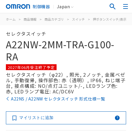
制御機器
Japan
ホーム
>
商品情報
>
商品カテゴリ
>
スイッチ
>
押ボタンスイッチ/表示灯
セレクタスイッチ
A22NW-2MM-TRA-G100-
RA
2027年06月受注終了予定
セレクタスイッチ（φ22）, 照光, 2ノッチ, 金属ベゼ
ル, 手動復帰, 操作部色: 赤（透明）, IP66, ねじ端子
台, 接点構成: NO/点灯ユニット/-, LEDランプ色:
赤, LEDランプ電圧: AC/DC6V
A22NS / A22NW セレクタスイッチ 形式仕様一覧
マイリストに追加