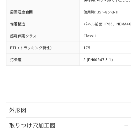
あります。
い合わせください。
お客様が当ウェブサイト上で当社にご
※3 非含有証明書ダウンロード
周囲湿度範囲
使用時: 35～85%RH
登録された部品リストについて、当社
および当社の共同利用者が、当社の製
保護構造
パネル前面: IP66、NEMA4X, N
下記の非含有証明書をダウンロードするこ
品・サービスに関するお客様との取
とができます。
合意する
キャンセル
引・商談に必要な範囲で利用すること
感電保護クラス
Class II
をご了承ください。
EU RoHS指令（10物質）の非含有証明書
※当社の共同利用者とは、
"個人情報
PTI（トラッキング特性）
175
51物質の非含有証明書（当社基準）
の共同利用に関して"
の「1.共同利
※本証明書は発行日時点で非含有を証明す
用者の範囲」に記載されている法人を
汚染度
3 (EN60947-5-1)
るもので、過去に遡って非含有を証明する
指します。
ものではありません。
また、RoHS指令のフタル酸エステル類４
物質の対応では、対応完了までの期間は出
荷製品に未対応品が混在することから備考
欄に対応日を記載しておりました。
既に当社にて対応品への在庫切替を完了
していることから、特段のことがない限
外形図
り、2022年1月12日より割愛しておりま
情報更新：2026/05/21
す。
取りつけ穴加工図
情報更新：2026/05/21