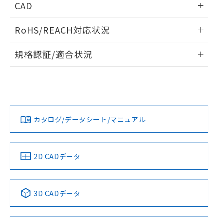
CAD
ログイン/会員登録いただくと、CADデータをダウンロー
RoHS/REACH対応状況
ドすることができます。
情報更新：2026/7/29
規格認証/適合状況
ログイン/会員登録
EU RoHS
注意事項・凡例
UL認証
CSA認証
CEマーキング
Yes
Yes
Yes
対応状況
対応予定月
※1
※2
ダウンロードデータをご利用いただく前に、以下を必ずお読
みください。
カタログ/データシート/マニュアル
対応済み
ソフトウェアの使用条件
LR型式承認
DNV型式承認
BV型式承認
KR型式承
（イギリス
（ノルウェー
（フランス
（韓国
船舶規格）
船舶規格）
船舶規格）
船舶規格
中国 RoHS
注意事項・凡例
2D CADデータ
No
No
No
No
中国 RoHS表
※1 ※2
3D CADデータ
この製品の規格認証/適合状況ページへ
Pb
Hg
Cd
Cr(VI)
その他の認証はこちらのページからご検索ください