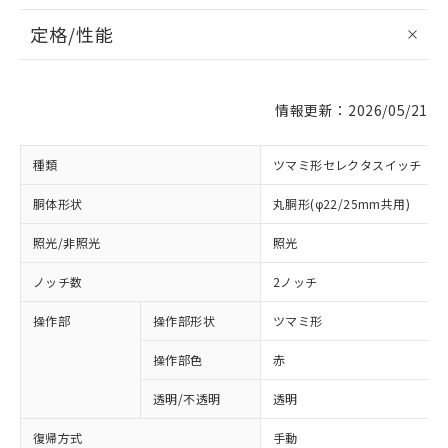
定格/性能
情報更新：2026/05/21
種類
ツマミ形セレクタスイッチ
胴体形状
丸胴形(φ22/25mm共用)
照光/非照光
照光
ノッチ数
2ノッチ
操作部
操作部形状
ツマミ形
操作部色
赤
透明/不透明
透明
復帰方式
手動