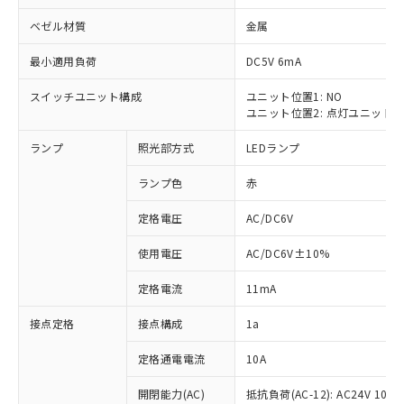
ベゼル材質
金属
最小適用負荷
DC5V 6mA
スイッチユニット構成
ユニット位置1: NO
※1 対応状況
ユニット位置2: 点灯ユニット
対応済み：EU RoHS指令（10物質）の
ランプ
照光部方式
LEDランプ
非含有に対応した製品が提供可能な商品で
す。
ランプ色
赤
対応予定：EU RoHS指令（10物質）の非含
ご利用条件
有に対応した製品に切り替える予定のある
定格電圧
AC/DC6V
商品です。
使用電圧
AC/DC6V±10%
対応予定なし：EU RoHS指令（10物質）の
以下の条件をお読みいただき、同意のうえ
非含有に非対応の商品で、対応品を出す予
ご利用ください。
定格電流
11mA
定はありません。
調査・確認中：EU RoHS指令（10物質）の
本サービスは、当社制御機器事業取扱
接点定格
接点構成
1a
※1 中国RoHS○×表
非含有の対応状況を調査中または確認中の
商品の当社在庫状況および標準価格
商品です。
(税抜)を提供させていただくもので
定格通電電流
10A
「○」：最大均質材料含有率が中国RoHSの
非該当品：ライセンス料など無形物で、有
す。
基準値以下であることを示します。
害物質有無と関係のない商品です。
開閉能力(AC)
抵抗負荷(AC-12): AC24V 10A/A
当社制御機器事業取扱商品の中には、