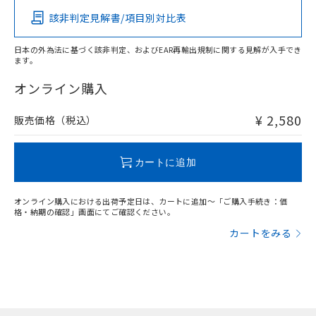
該非判定見解書/項目別対比表
X
O
O
O
日本の外為法に基づく該非判定、およびEAR再輸出規制に関する見解が入手でき
ます。
"対応済み"や非含有の記載がされた商品であっても、流通
在庫等で未対応品が混在する可能性があります。
オンライン購入
非含有品が必要な際は、弊社営業部門もしくは販売店へお
問い合わせください。
¥ 2,580
販売価格（税込）
この製品のRoHS/REACH対応状況ページへ
カートに追加
オンライン購入における出荷予定日は、カートに追加～「ご購入手続き：価
格・納期の確認」画面にてご確認ください。
カートをみる