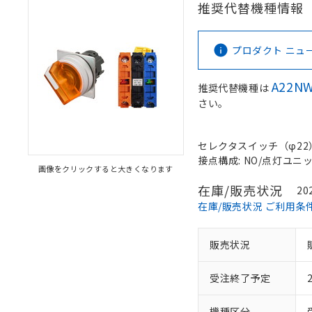
推奨代替機種情報
プロダクト ニュース 
A22NW
推奨代替機種は
さい。
セレクタスイッチ（φ22）,
接点構成: NO/点灯ユニット
画像をクリックすると大きくなります
在庫/販売状況
20
在庫/販売状況 ご利用条
販売状況
受注終了予定
機種区分