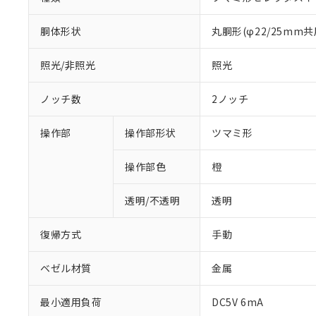
胴体形状
丸胴形(φ22/25mm共
照光/非照光
照光
ノッチ数
2ノッチ
操作部
操作部形状
ツマミ形
操作部色
橙
透明/不透明
透明
復帰方式
手動
ベゼル材質
金属
最小適用負荷
DC5V 6mA