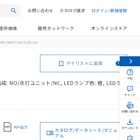
お問い合わせ
カタログ請求
ログイン/新規登録
検索
提供価値
販売ネットワーク
オンラインストア
NW-2MM-TOA-G102-OA
マイリストに追加
FAQ
: NO/点灯ユニット/NC, LEDランプ色: 橙, LEDラン
チャット
お問い合わせ
PDF出力
ダウンロード
カタログ/データシート/マニュ
アル