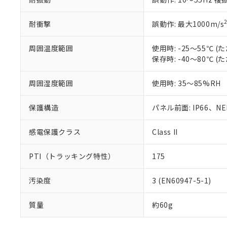
耐衝撃
誤動作: 最大1000m/s
周囲温度範囲
使用時: -25～55℃
保存時: -40～80℃
周囲湿度範囲
使用時: 35～85%RH
保護構造
パネル前面: IP66、NEM
感電保護クラス
Class II
PTI（トラッキング特性）
175
汚染度
3 (EN60947-5-1)
質量
約60g