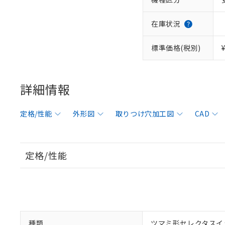
在庫状況
標準価格(税別)
詳細情報
定格/性能
外形図
取りつけ穴加工図
CAD
定格/性能
種類
ツマミ形セレクタスイ