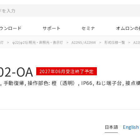
ウンロード
サポート
セミナ
オムロンの
示灯
>
φ22(φ25):照光・非照光・表示灯
>
A22NS / A22NW
>
形式仕様一覧
>
A22
02-OA
2027年06月受注終了予定
手動復帰, 操作部色: 橙（透明）, IP66, ねじ端子台, 接点構成
日本語
English