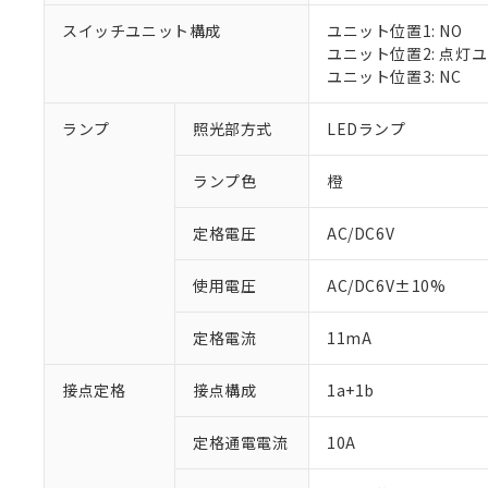
スイッチユニット構成
ユニット位置1: NO
ユニット位置2: 点灯
ユニット位置3: NC
※1 対応状況
ランプ
照光部方式
LEDランプ
対応済み：EU
ランプ色
橙
対応予定：EU R
対応予定なし：EU
定格電圧
AC/DC6V
調査・確認中：EU
ご利用条件
非該当品：ライセ
※1 中国RoHS
仕入先様の事情に
使用電圧
AC/DC6V±10%
があります。
以下の条件をお読
「○」：最大均質
定格電流
11mA
「×」：最大均質
本サービスは
当社は、これ
*EU RoHS指令（10物
「－」：未確認で
鉛(Pb) 1000ppm以下、
くものです。
う）を輸出ま
記
説明
六価クロム(Cr(Ⅵ)) 1
接点定格
接点構成
1a+1b
当社制御機器
などの必要な
フタル酸ビス(2-エチルヘ
号
*中国RoHS10物質の基準値 
ル（DBP） 1000ppm
在庫状況およ
当社は規制貨
Pb(鉛) :1000ppm、 Hg
但し、RoHS指令で産
のであり、閲
定格通電電流
10A
ます。
Cr(Ⅵ)(六価クロム) : 
フタル酸エステル類の４
○
一定数以
DBP(フタル酸ジブチル) :
い。
当社は貴社製
DEHP(フタル酸ビス(2-エ
正式な納期状