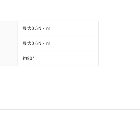
最大0.5N・m
最大0.6N・m
約90°
情報更新：2