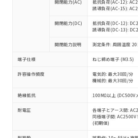
置等に一切使
開閉能力(AC)
抵抗負荷(AC-12): AC24
当社販売員に
※2 対応予定月
△
一定数に
当社は、貴社
誘導負荷(AC-15): AC24V
オムロン制御
また当社は、
※2 環境保護使
在庫状況およ
部品在庫の切り替
たしません。
－
在庫なし
開閉能力(DC)
抵抗負荷(DC-12): DC24
す。
「ｅ」：有害物質
機器販売
誘導負荷(DC-13): DC24
マイパーツ機
「10」：通常の
ている必要が
味します。
空
受注生産
開閉能力説明
測定条件: 周囲温度 2
お客様が当ウ
※3 非含有証明
「－」：未確認で
白
が、当社の製
さい。
下記の非含有証明
端子仕様
ねじ締め端子 (M3.5)
※当社の共同
いる法人を指
EU RoHS指令（
許容操作頻度
電気的: 最大30回/分
51物質の非含有証
機械的: 最大30回/分
※本証明書は発行
また、RoHS指
絶縁抵抗
100MΩ以上 (DC5
混在することから
既に当社にて対応
耐電圧
各端子とアース間: AC250
り割愛しておりま
同極端子間: AC2500V
(初期値)
耐振動
誤動作: 10～55Hz 複