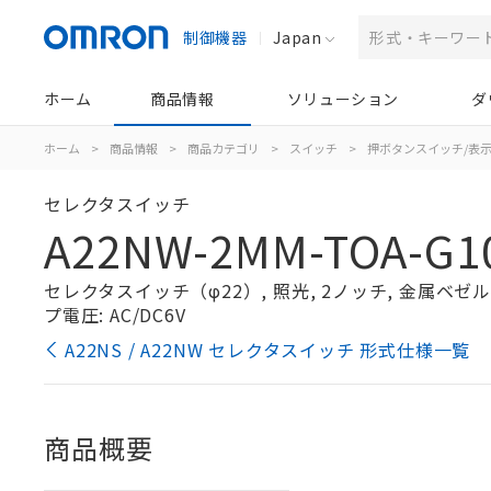
制御機器
Japan
ホーム
商品情報
ソリューション
ダ
ホーム
>
商品情報
>
商品カテゴリ
>
スイッチ
>
押ボタンスイッチ/表
セレクタスイッチ
A22NW-2MM-TOA-G1
セレクタスイッチ（φ22）, 照光, 2ノッチ, 金属ベゼル, 
プ電圧: AC/DC6V
A22NS / A22NW セレクタスイッチ 形式仕様一覧
商品概要