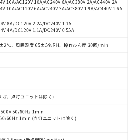
用いたしません。
V 10A/AC120V 10A/AC240V 6A/AC380V 2A/AC440V 2A
ご相談ください。
は満たないが在庫あり
製品を第三者に販売する場合は、上記1、2および3の内容を当該第
 10A/AC120V 6A/AC240V 3A/AC380V 1.9A/AC440V 1.6A
機器販売店や当社販売拠点は「
販売ネットワーク
」をご確認くだ
販売先および販売に係わる関係者が違法に輸出するおそれがある場
用期限
び標準価格結果を当社の事前の承諾なく第三者に漏洩または開示し
え状況などにより、予定月が前後することがあります。
(最新の在庫状況については、お客様のお取引先、またはお客様担当
V 8A/DC120V 2.2A/DC240V 1.1A
（10物質）のすべてが基準値以下であることを示します。
店・当社販売員にご確認ください)
V 4A/DC120V 1.1A/DC240V 0.55A
能（部品リスト作成サービス）をご利用いただくには、I-Webメン
使用状況下において有害物質が外部に漏えいし、環境に深刻な影響を
あります。
機種、また在庫状況の情報を公開していない機種
0±2℃、周囲湿度 65±5%RH、操作ひん度 30回/min
ェブサイト上で当社にご登録された部品リストについて、当社およ
書ダウンロード
す。当社販売部門へお問い合わせください。
品・サービスに関するお客様との取引・商談に必要な範囲で利用す
合意する
キャンセル
書をダウンロードすることができます。
利用者とは、
"個人情報の共同利用に関して"
の「1.共同利用者の
します。
10物質）の非含有証明書
明書（当社基準）
日時点で非含有を証明するもので、過去に遡って非含有を証明するも
令のフタル酸エステル類４物質の対応では、対応完了までの期間は出
00Vメガ、点灯ユニットは除く)
備考欄に対応日を記載しておりました。
品への在庫切替を完了していることから、特段のことがない限り、20
0V 50/60Hz 1min
す。
 50/60Hz 1min (点灯ユニットは除く)
振幅 1.5mm (接点開離1ms以内)