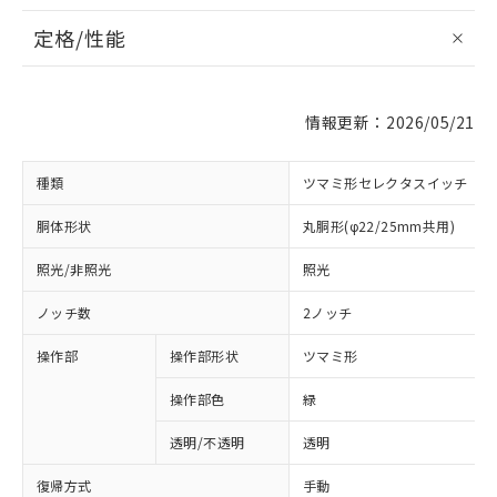
定格/性能
情報更新：2026/05/21
種類
ツマミ形セレクタスイッチ
胴体形状
丸胴形(φ22/25mm共用)
照光/非照光
照光
ノッチ数
2ノッチ
操作部
操作部形状
ツマミ形
操作部色
緑
透明/不透明
透明
復帰方式
手動