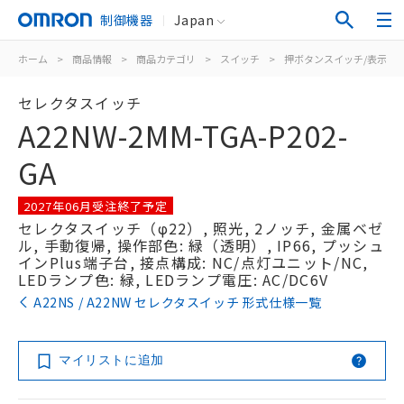
制御機器
Japan
ホーム
>
商品情報
>
商品カテゴリ
>
スイッチ
>
押ボタンスイッチ/表示灯
セレクタスイッチ
A22NW-2MM-TGA-P202-
GA
2027年06月受注終了予定
セレクタスイッチ（φ22）, 照光, 2ノッチ, 金属ベゼ
ル, 手動復帰, 操作部色: 緑（透明）, IP66, プッシュ
インPlus端子台, 接点構成: NC/点灯ユニット/NC,
LEDランプ色: 緑, LEDランプ電圧: AC/DC6V
A22NS / A22NW セレクタスイッチ 形式仕様一覧
マイリストに追加