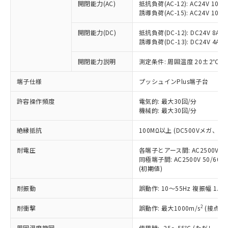
当社制御機器事業取扱商品の中には、
開閉能力(AC)
抵抗負荷(AC-12): AC24V 10A/A
「×」：最大均質材料含有率が中国RoHSの
仕入先様の事情により、非含有部品として
本サービスの対象外となる商品もある
誘導負荷(AC-15): AC24V 10A/AC
基準値を超えていることを示します。
いたものが、含有品と判明した場合などや
当社は、これら貴社製品のうち、外国
ことをご了承ください。
「－」：未確認です。当社販売部門へお問
むを得ず変更することがあります。
為替および外国貿易法に定める商品
在庫状況および標準価格照会結果は、
開閉能力(DC)
抵抗負荷(DC-12): DC24V 8A/DC
い合わせください。
（以下｢規制貨物等」という）を輸出
誘導負荷(DC-13): DC24V 4A/DC
記載している更新日時点での社内デー
*EU RoHS指令（10物質）：
または国外への提供する場合は、日本
記
タに基づき作成されるものであり、閲
説明
鉛(Pb) 1000ppm以下、 水銀(Hg) 1000ppm以下、 カド
*中国RoHS10物質の基準値 (GB/T26572)：
国政府の輸出許可(または役務取引許
開閉能力説明
測定条件: 周囲温度 20±2℃、
号
覧された時点での実際の在庫および標
ミウム(Cd) 100ppm以下、
Pb(鉛) :1000ppm、 Hg(水銀) : 1000ppm、 Cd(カドミウ
可)を取得するなどの必要な手続きを
六価クロム(Cr(Ⅵ)) 1000ppm以下、ポリ臭化ビフェニル
ム) : 100ppm、
準価格とは異なる場合があることをご
類(PBB) 1000ppm以下、ポリ臭化ジフェニルエーテル類
端子仕様
Cr(Ⅵ)(六価クロム) : 1000ppm、 PBBs(ポリ臭化ビフェ
プッシュインPlus端子台
とります。
了承ください。
(PBDE) 1000ppm以下、フタル酸ビス(2-エチルヘキシ
○
一定数以上の在庫あり
ニル類) : 1000ppm、 PBDEs(ポリ臭化ジフェニルエーテ
当社は規制貨物を破棄する場合は、完
ル) (DEHP)(別名：DOP) 1000ppm以下、フタル酸ブチ
正式な納期状況および標準価格はお客
ル類) : 1000ppm、
許容操作頻度
電気的: 最大30回/分
ルベンジル（BBP） 1000ppm以下、フタル酸ジブチル
全に破砕するなど、違法に輸出されな
DBP(フタル酸ジブチル) : 1000ppm、 DIBP(フタル酸ジ
様のお取引先、またはお客様担当のオ
（DBP） 1000ppm以下、フタル酸ジイソブチル
機械的: 最大30回/分
イソブチル) : 1000ppm、 BBP(フタル酸ブチルベンジ
△
一定数には満たないが在庫あり
いよう必要な手段を講じます。
ムロン制御機器販売店・当社販売員に
(DIBP) 1000ppm以下
ル) : 1000ppm、
当社は貴社製品を、核兵器、ミサイ
但し、RoHS指令で産業用監視および制御機器に対する
DEHP(フタル酸ビス(2-エチルヘキシル)) : 1000ppm
ご相談ください。
絶縁抵抗
100MΩ以上 (DC500Vメガ、
適用除外項目は除く。
ル、化学兵器、生物兵器またはその他
－
在庫なし(最新の在庫状況につ
オムロン制御機器販売店や当社販売拠
フタル酸エステル類の４物質については閾値を超える意
武器並びにこれらの製造装置等に一切
いては、お客様のお取引先、ま
図的な使用がないことを確認しています。
点は「
販売ネットワーク
」をご確認
耐電圧
各端子とアース間: AC2500V 50/
※2 環境保護使用期限
使用いたしません。
たはお客様担当のオムロン制御
同極端子間: AC2500V 50/60
ください。
当社は、貴社製品を第三者に販売する
(初期値)
機器販売店・当社販売員にご確
在庫状況および標準価格結果を当社の
※2 対応予定月
「ｅ」：有害物質（10物質）のすべてが基
場合は、上記1、2および3の内容を当
認ください)
事前の承諾なく第三者に漏洩または開
準値以下であることを示します。
耐振動
誤動作: 10～55Hz 複振幅 1.
該第三者に通知します。また当社は、
示しないようお願いします。
部品在庫の切り替え状況などにより、予定
「10」：通常の使用状況下において有害物
販売先および販売に係わる関係者が違
マイパーツ機能（部品リスト作成サー
空
受注生産機種、また在庫状況の
2
耐衝撃
誤動作: 最大1000m/s
(接点開
月が前後することがあります。
質が外部に漏えいし、環境に深刻な影響を
法に輸出するおそれがある場合は、取
ビス）をご利用いただくには、I-Web
白
情報を公開していない機種
及ぼさない年数を意味します。
り引きをいたしません。
メンバーズにご登録されている必要が
周囲温度範囲
使用時: -25～55℃ (ただし