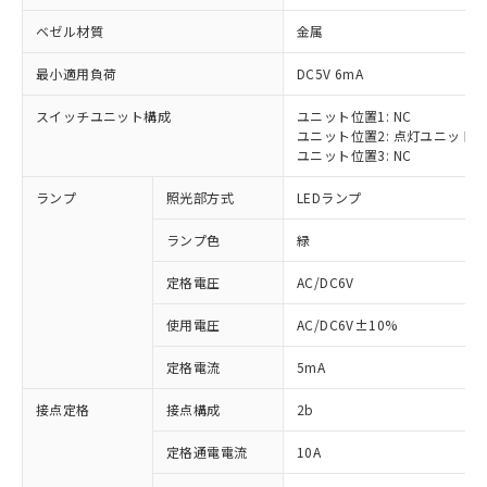
ベゼル材質
金属
最小適用負荷
DC5V 6mA
スイッチユニット構成
ユニット位置1: NC
※1 対応状況
ユニット位置2: 点灯ユニット
ユニット位置3: NC
対応済み：EU RoHS指令（10物質）の
ランプ
照光部方式
LEDランプ
非含有に対応した製品が提供可能な商品で
す。
ランプ色
緑
対応予定：EU RoHS指令（10物質）の非含
ご利用条件
有に対応した製品に切り替える予定のある
定格電圧
AC/DC6V
商品です。
対応予定なし：EU RoHS指令（10物質）の
使用電圧
AC/DC6V±10%
以下の条件をお読みいただき、同意のうえ
非含有に非対応の商品で、対応品を出す予
ご利用ください。
定はありません。
定格電流
5mA
調査・確認中：EU RoHS指令（10物質）の
本サービスは、当社制御機器事業取扱
※1 中国RoHS○×表
非含有の対応状況を調査中または確認中の
接点定格
接点構成
2b
商品の当社在庫状況および標準価格
商品です。
(税抜)を提供させていただくもので
「○」：最大均質材料含有率が中国RoHSの
定格通電電流
10A
非該当品：ライセンス料など無形物で、有
す。
基準値以下であることを示します。
害物質有無と関係のない商品です。