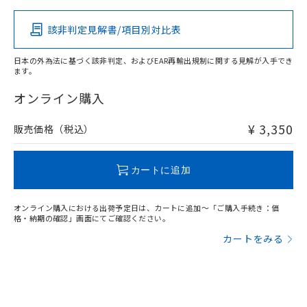
該非判定見解書/項目別対比表
X
O
O
O
日本の外為法に基づく該非判定、およびEAR再輸出規制に関する見解が入手でき
ます。
"対応済み"や非含有の記載がされた商品であっても、流通
在庫等で未対応品が混在する可能性があります。
オンライン購入
非含有品が必要な際は、弊社営業部門もしくは販売店へお
問い合わせください。
¥ 3,350
販売価格（税込）
この製品のRoHS/REACH対応状況ページへ
カートに追加
オンライン購入における出荷予定日は、カートに追加～「ご購入手続き：価
格・納期の確認」画面にてご確認ください。
カートをみる