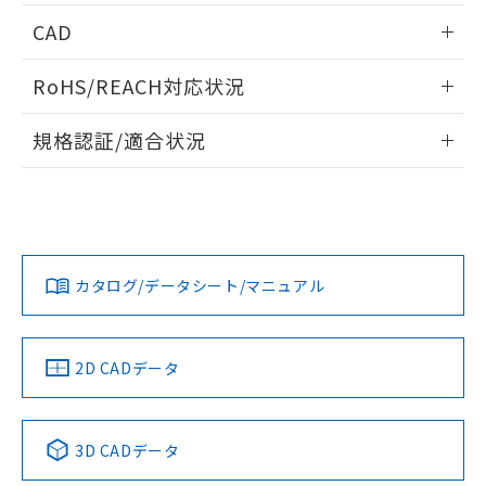
情報更新：2026/05/21
CAD
ログイン/会員登録いただくと、CADデータをダウンロー
RoHS/REACH対応状況
ドすることができます。
情報更新：2026/7/29
規格認証/適合状況
ログイン/会員登録
EU RoHS
注意事項・凡例
A22NW-2MM-TGA-P202-GAについての規格認証/適合状況に
ついては、「カスタマーサポートセンタ お客様相談室」また
は貴社担当オムロン営業員または販売店にお問い合わせくだ
対応状況
対応予定月
※1
※2
さい。
ダウンロードデータをご利用いただく前に、以下を必ずお読
みください。
カタログ/データシート/マニュアル
対応済み
ソフトウェアの使用条件
お問い合わせ
中国 RoHS
注意事項・凡例
2D CADデータ
中国 RoHS表
※1 ※2
3D CADデータ
Pb
Hg
Cd
Cr(VI)