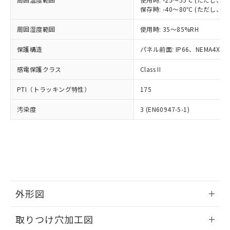
「－」：未確認です。当社販売部門へお問
あります。
保存時: -40～80℃ (ただし
い合わせください。
お客様が当ウェブサイト上で当社にご
※3 非含有証明書ダウンロード
登録された部品リストについて、当社
周囲湿度範囲
使用時: 35～85%RH
および当社の共同利用者が、当社の製
下記の非含有証明書をダウンロードするこ
保護構造
パネル前面: IP66、NEMA4X, N
品・サービスに関するお客様との取
とができます。
合意する
キャンセル
引・商談に必要な範囲で利用すること
感電保護クラス
Class II
をご了承ください。
EU RoHS指令（10物質）の非含有証明書
※当社の共同利用者とは、
"個人情報
PTI（トラッキング特性）
51物質の非含有証明書（当社基準）
175
の共同利用に関して"
の「1.共同利
※本証明書は発行日時点で非含有を証明す
用者の範囲」に記載されている法人を
汚染度
3 (EN60947-5-1)
るもので、過去に遡って非含有を証明する
指します。
ものではありません。
また、RoHS指令のフタル酸エステル類４
物質の対応では、対応完了までの期間は出
荷製品に未対応品が混在することから備考
欄に対応日を記載しておりました。
既に当社にて対応品への在庫切替を完了
していることから、特段のことがない限
外形図
り、2022年1月12日より割愛しておりま
す。
情報更新：2026/05/21
取りつけ穴加工図