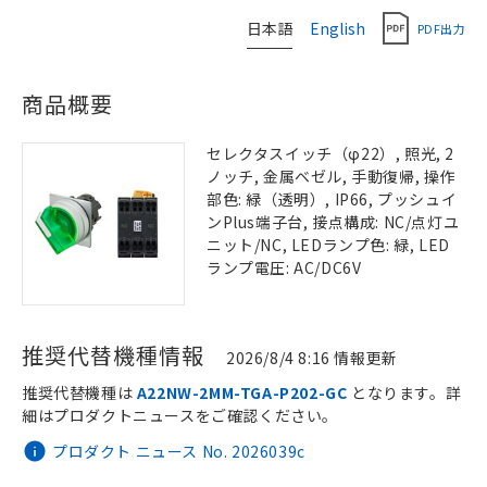
日本語
English
PDF出力
商品概要
セレクタスイッチ（φ22）, 照光, 2
ノッチ, 金属ベゼル, 手動復帰, 操作
部色: 緑（透明）, IP66, プッシュイ
ンPlus端子台, 接点構成: NC/点灯ユ
ニット/NC, LEDランプ色: 緑, LED
ランプ電圧: AC/DC6V
推奨代替機種情報
2026/8/4 8:16 情報更新
推奨代替機種は
A22NW-2MM-TGA-P202-GC
となります。詳
細はプロダクトニュースをご確認ください。
プロダクト ニュース No. 2026039c